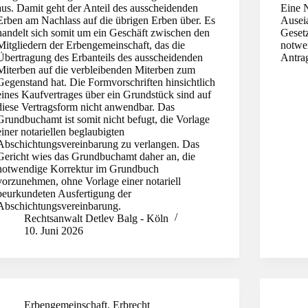
aus. Damit geht der Anteil des ausscheidenden
Eine 
Erben am Nachlass auf die übrigen Erben über. Es
Ausei
handelt sich somit um ein Geschäft zwischen den
Geset
Mitgliedern der Erbengemeinschaft, das die
notwe
Übertragung des Erbanteils des ausscheidenden
Antra
Miterben auf die verbleibenden Miterben zum
Gegenstand hat. Die Formvorschriften hinsichtlich
eines Kaufvertrages über ein Grundstück sind auf
diese Vertragsform nicht anwendbar. Das
Grundbuchamt ist somit nicht befugt, die Vorlage
einer notariellen beglaubigten
Abschichtungsvereinbarung zu verlangen. Das
Gericht wies das Grundbuchamt daher an, die
notwendige Korrektur im Grundbuch
vorzunehmen, ohne Vorlage einer notariell
beurkundeten Ausfertigung der
Abschichtungsvereinbarung.
Rechtsanwalt Detlev Balg - Köln
10. Juni 2026
Erbengemeinschaft
,
Erbrecht