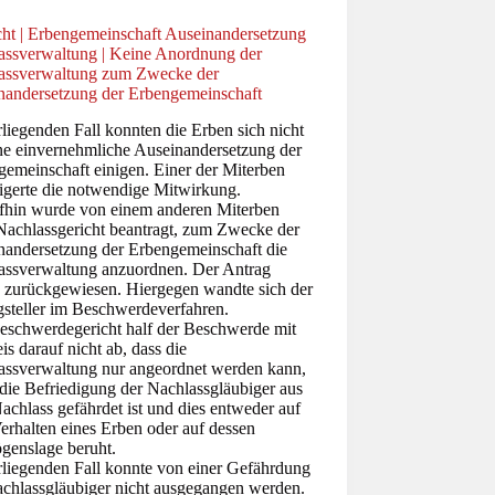
cht | Erbengemeinschaft Auseinandersetzung
assverwaltung | Keine Anordnung der
assverwaltung zum Zwecke der
nandersetzung der Erbengemeinschaft
liegenden Fall konnten die Erben sich nicht
ine einvernehmliche Auseinandersetzung der
gemeinschaft einigen. Einer der Miterben
igerte die notwendige Mitwirkung.
fhin wurde von einem anderen Miterben
Nachlassgericht beantragt, zum Zwecke der
nandersetzung der Erbengemeinschaft die
assverwaltung anzuordnen. Der Antrag
 zurückgewiesen. Hiergegen wandte sich der
gsteller im Beschwerdeverfahren.
eschwerdegericht half der Beschwerde mit
s darauf nicht ab, dass die
assverwaltung nur angeordnet werden kann,
die Befriedigung der Nachlassgläubiger aus
chlass gefährdet ist und dies entweder auf
erhalten eines Erben oder auf dessen
genslage beruht.
rliegenden Fall konnte von einer Gefährdung
achlassgläubiger nicht ausgegangen werden.