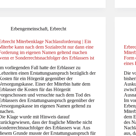
Erbengemeinschaft
,
Erbrecht
Erbrecht Miterbenklage Nachlassforderung | Ein
Miterbe kann nach dem Sozialrecht nur dann eine
Erbre
Forderung im eigenen Namen geltend machen
Miterb
wenn er Sonderrechtsnachfolger des Erblassers ist
Form e
eines
Im vorliegenden Fall hatte der Erblasser zu
Lebzeiten einen Erstattungsanspruch bezüglich der
Die vo
Kosten für ein Hörgerät gegenüber der
bisher
Versorgungskasse. Einer der Miterbin hatte dem
Ausku
Erblasser die Kosten für das Hörgerät
zwisc
vorgeschossen und versuchte nach dem Tod des
Ausna
Erblassers den Erstattungsanspruch gegenüber der
Im vor
Versorgungskasse im eigenen Namen geltend zu
Erben
machen.
Miterb
Die Klage wurde mit Hinweis darauf
dem E
zurückgewiesen, dass der fragliche Miterbe nicht
des Na
Sonderrechtsnachfolger des Erblassers war. Aus
Nachl
diesem Grunde musste der Erstattungsanspruch für
aus, d