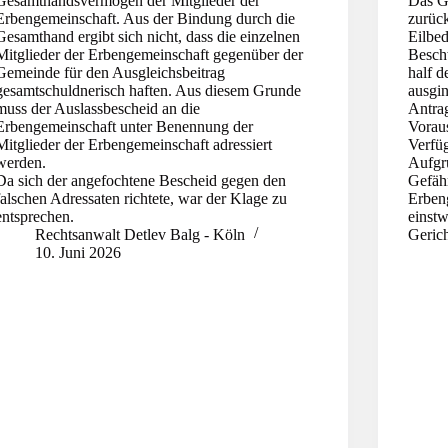
Gesamthandsvermögen der Mitglieder der
Das Ge
Erbengemeinschaft. Aus der Bindung durch die
zurück
Gesamthand ergibt sich nicht, dass die einzelnen
Eilbed
Mitglieder der Erbengemeinschaft gegenüber der
Besch
Gemeinde für den Ausgleichsbeitrag
half d
gesamtschuldnerisch haften. Aus diesem Grunde
ausgin
muss der Auslassbescheid an die
Antrag
Erbengemeinschaft unter Benennung der
Voraus
Mitglieder der Erbengemeinschaft adressiert
Verfüg
werden.
Aufgr
Da sich der angefochtene Bescheid gegen den
Gefäh
falschen Adressaten richtete, war der Klage zu
Erben
entsprechen.
einstw
Rechtsanwalt Detlev Balg - Köln
Gerich
10. Juni 2026