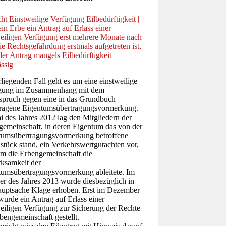
ht Einstweilige Verfügung Eilbedürftigkeit |
 ein Erbe ein Antrag auf Erlass einer
weiligen Verfügung erst mehrere Monate nach
e Rechtsgefährdung erstmals aufgetreten ist,
 der Antrag mangels Eilbedürftigkeit
ssig
liegenden Fall geht es um eine einstweilige
gung im Zusammenhang mit dem
spruch gegen eine in das Grundbuch
tragene Eigentumsübertragungsvormerkung.
 des Jahres 2012 lag den Mitgliedern der
gemeinschaft, in deren Eigentum das von der
tumsübertragungsvormerkung betroffene
tück stand, ein Verkehrswertgutachten vor,
em die Erbengemeinschaft die
ksamkeit der
tumsübertragungsvormerkung ableitete. Im
er des Jahres 2013 wurde diesbezüglich in
auptsache Klage erhoben. Erst im Dezember
urde ein Antrag auf Erlass einer
weiligen Verfügung zur Sicherung der Rechte
bengemeinschaft gestellt.