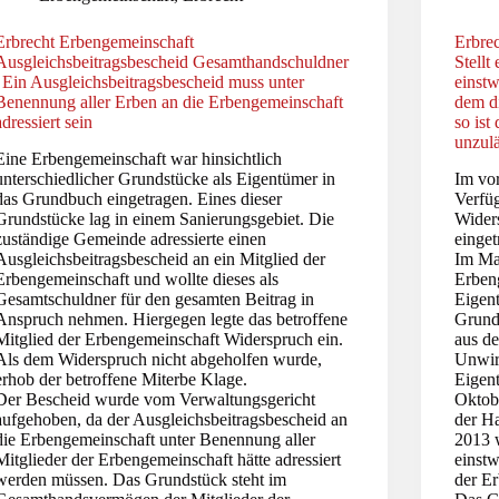
Erbrecht Erbengemeinschaft
Erbrec
Ausgleichsbeitragsbescheid Gesamthandschuldner
Stellt
| Ein Ausgleichsbeitragsbescheid muss unter
einst
Benennung aller Erben an die Erbengemeinschaft
dem di
adressiert sein
so ist
unzulä
Eine Erbengemeinschaft war hinsichtlich
unterschiedlicher Grundstücke als Eigentümer in
Im vor
das Grundbuch eingetragen. Eines dieser
Verfü
Grundstücke lag in einem Sanierungsgebiet. Die
Wider
zuständige Gemeinde adressierte einen
einge
Ausgleichsbeitragsbescheid an ein Mitglied der
Im Mai
Erbengemeinschaft und wollte dieses als
Erben
Gesamtschuldner für den gesamten Beitrag in
Eigen
Anspruch nehmen. Hiergegen legte das betroffene
Grunds
Mitglied der Erbengemeinschaft Widerspruch ein.
aus d
Als dem Widerspruch nicht abgeholfen wurde,
Unwir
erhob der betroffene Miterbe Klage.
Eigen
Der Bescheid wurde vom Verwaltungsgericht
Oktob
aufgehoben, da der Ausgleichsbeitragsbescheid an
der H
die Erbengemeinschaft unter Benennung aller
2013 w
Mitglieder der Erbengemeinschaft hätte adressiert
einst
werden müssen. Das Grundstück steht im
der Er