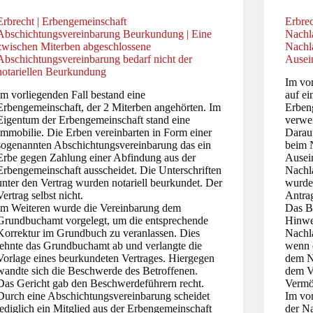
Erbrecht | Erbengemeinschaft
Erbre
Abschichtungsvereinbarung Beurkundung | Eine
Nachl
zwischen Miterben abgeschlossene
Nachl
Abschichtungsvereinbarung bedarf nicht der
Ausei
notariellen Beurkundung
Im vor
Im vorliegenden Fall bestand eine
auf e
Erbengemeinschaft, der 2 Miterben angehörten. Im
Erben
Eigentum der Erbengemeinschaft stand eine
verwe
Immobilie. Die Erben vereinbarten in Form einer
Darau
sogenannten Abschichtungsvereinbarung das ein
beim 
Erbe gegen Zahlung einer Abfindung aus der
Ausei
Erbengemeinschaft ausscheidet. Die Unterschriften
Nachl
unter den Vertrag wurden notariell beurkundet. Der
wurde
Vertrag selbst nicht.
Antra
Im Weiteren wurde die Vereinbarung dem
Das B
Grundbuchamt vorgelegt, um die entsprechende
Hinwei
Korrektur im Grundbuch zu veranlassen. Dies
Nachl
lehnte das Grundbuchamt ab und verlangte die
wenn 
Vorlage eines beurkundeten Vertrages. Hiergegen
dem Na
wandte sich die Beschwerde des Betroffenen.
dem V
Das Gericht gab den Beschwerdeführern recht.
Vermö
Durch eine Abschichtungsvereinbarung scheidet
Im vo
lediglich ein Mitglied aus der Erbengemeinschaft
der N