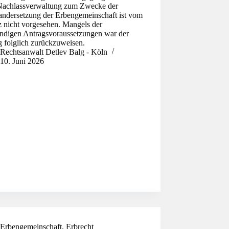
Nachlassverwaltung zum Zwecke der
andersetzung der Erbengemeinschaft ist vom
z nicht vorgesehen. Mangels der
ndigen Antragsvoraussetzungen war der
g folglich zurückzuweisen.
Rechtsanwalt Detlev Balg - Köln
10. Juni 2026
Erbengemeinschaft
,
Erbrecht