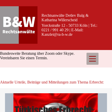
Zum
Inhalt
springen
Rechtsanwälte Detlev Balg &
Katharina Willerscheid
Yorckstraße 12 - 50733 Köln | Tel.:
0221 / 991 40 29 | E-Mail:
Kanzlei@ra-b-w.de
Bundesweite Beratung über Zoom oder Skype.
Vereinbaren Sie einen Termin.
Aktuelle Urteile, Beiträge und Mitteilungen zum Thema Erbrecht: