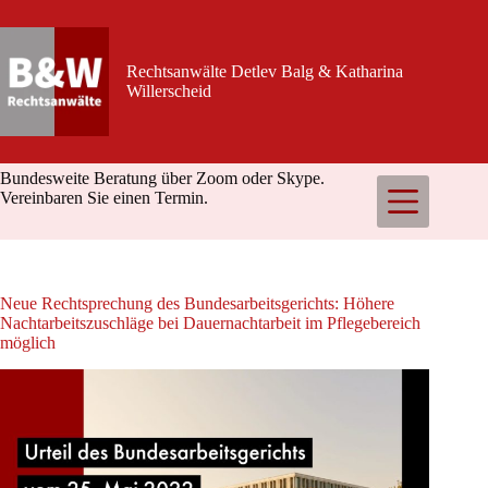
Zum
Inhalt
springen
Rechtsanwälte Detlev Balg & Katharina
Willerscheid
Bundesweite Beratung über Zoom oder Skype.
Vereinbaren Sie einen Termin.
Neue Rechtsprechung des Bundesarbeitsgerichts: Höhere
Nachtarbeitszuschläge bei Dauernachtarbeit im Pflegebereich
möglich