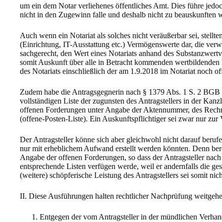
um ein dem Notar verliehenes öffentliches Amt. Dies führe jedoc
nicht in den Zugewinn falle und deshalb nicht zu beauskunften 
Auch wenn ein Notariat als solches nicht veräußerbar sei, stel
(Einrichtung, IT-Ausstattung etc.) Vermögenswerte dar, die verw
sachgerecht, den Wert eines Notariats anhand des Substanzwertve
somit Auskunft über alle in Betracht kommenden wertbildenden F
des Notariats einschließlich der am 1.9.2018 im Notariat noch o
Zudem habe die Antragsgegnerin nach § 1379 Abs. 1 S. 2 BGB 
vollständigen Liste der zugunsten des Antragstellers in der Kanz
offenen Forderungen unter Angabe der Aktennummer, des Rech
(offene-Posten-Liste). Ein Auskunftspflichtiger sei zwar nur zu
Der Antragsteller könne sich aber gleichwohl nicht darauf berufen
nur mit erheblichem Aufwand erstellt werden könnten. Denn bere
Angabe der offenen Forderungen, so dass der Antragsteller nach
entsprechende Listen verfügen werde, weil er andernfalls die ge
(weitere) schöpferische Leistung des Antragstellers sei somit nich
II. Diese Ausführungen halten rechtlicher Nachprüfung weitgehe
Entgegen der vom Antragsteller in der mündlichen Verhan