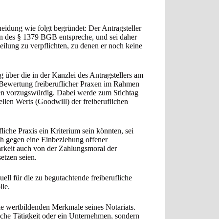
cheidung wie folgt begründet: Der Antragsteller
gen des § 1379 BGB entspreche, und sei daher
eilung zu verpflichten, zu denen er noch keine
 über die in der Kanzlei des Antragstellers am
 Bewertung freiberuflicher Praxen im Rahmen
ren vorzugswürdig. Dabei werde zum Stichtag
ellen Werts (Goodwill) der freiberuflichen
iche Praxis ein Kriterium sein könnten, sei
ich gegen eine Einbeziehung offener
arkeit auch von der Zahlungsmoral der
etzen seien.
ll für die zu begutachtende freiberufliche
lle.
die wertbildenden Merkmale seines Notariats.
liche Tätigkeit oder ein Unternehmen, sondern