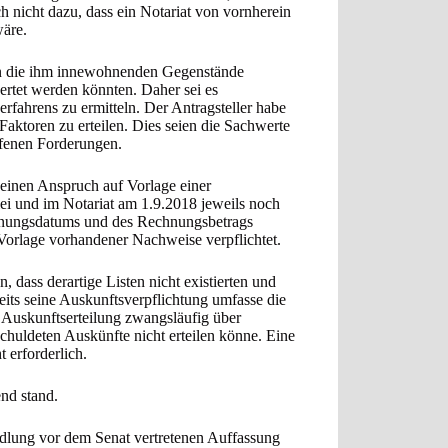
h nicht dazu, dass ein Notariat von vornherein
wäre.
lten die ihm innewohnenden Gegenstände
ertet werden könnten. Daher sei es
rfahrens zu ermitteln. Der Antragsteller habe
aktoren zu erteilen. Dies seien die Sachwerte
ffenen Forderungen.
einen Anspruch auf Vorlage einer
lei und im Notariat am 1.9.2018 jeweils noch
nungsdatums und des Rechnungsbetrags
r Vorlage vorhandener Nachweise verpflichtet.
, dass derartige Listen nicht existierten und
its seine Auskunftsverpflichtung umfasse die
 Auskunftserteilung zwangsläufig über
schuldeten Auskünfte nicht erteilen könne. Eine
t erforderlich.
nd stand.
dlung vor dem Senat vertretenen Auffassung