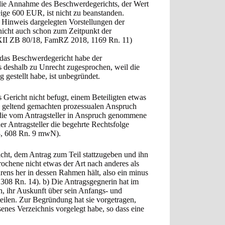
die Annahme des Beschwerdegerichts, der Wert
ge 600 EUR, ist nicht zu beanstanden.
en Hinweis dargelegten Vorstellungen der
nicht auch schon zum Zeitpunkt der
 XII ZB 80/18, FamRZ 2018, 1169 Rn. 11)
das Beschwerdegericht habe der
s deshalb zu Unrecht zugesprochen, weil die
gestellt habe, ist unbegründet.
Gericht nicht befugt, einem Beteiligten etwas
en geltend gemachten prozessualen Anspruch
 die vom Antragsteller in Anspruch genommene
er Antragsteller die begehrte Rechtsfolge
8, 608 Rn. 9 mwN).
icht, dem Antrag zum Teil stattzugeben und ihn
ochene nicht etwas der Art nach anderes als
ens her in dessen Rahmen hält, also ein minus
 308 Rn. 14). b) Die Antragsgegnerin hat im
n, ihr Auskunft über sein Anfangs- und
eilen. Zur Begründung hat sie vorgetragen,
senes Verzeichnis vorgelegt habe, so dass eine