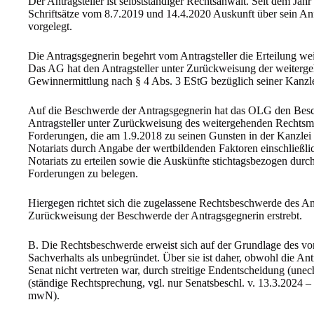
Der Antragsteller ist selbstständiger Rechtsanwalt. Seit dem Jahr 
Schriftsätze vom 8.7.2019 und 14.4.2020 Auskunft über sein An
vorgelegt.
Die Antragsgegnerin begehrt vom Antragsteller die Erteilung we
Das AG hat den Antragsteller unter Zurückweisung der weitergeh
Gewinnermittlung nach § 4 Abs. 3 EStG bezüglich seiner Kanzle
Auf die Beschwerde der Antragsgegnerin hat das OLG den Besc
Antragsteller unter Zurückweisung des weitergehenden Rechtsmitt
Forderungen, die am 1.9.2018 zu seinen Gunsten in der Kanzlei
Notariats durch Angabe der wertbildenden Faktoren einschließl
Notariats zu erteilen sowie die Auskünfte stichtagsbezogen durch
Forderungen zu belegen.
Hiergegen richtet sich die zugelassene Rechtsbeschwerde des Antr
Zurückweisung der Beschwerde der Antragsgegnerin erstrebt.
B. Die Rechtsbeschwerde erweist sich auf der Grundlage des vo
Sachverhalts als unbegründet. Über sie ist daher, obwohl die A
Senat nicht vertreten war, durch streitige Endentscheidung (une
(ständige Rechtsprechung, vgl. nur Senatsbeschl. v. 13.3.2024
mwN).