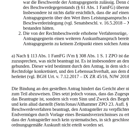
war die Beschwerde der Antragsgegnerin zulässig. Denn 
des Beschwerdegegenstands (§ 61 Abs. 1 FamFG) überstei
Insbesondere ist nichts dafür ersichtlich, dass die auf ein
Antragsgegnerin über den Wert ihres Leistungsanspruchs 
Beschwerdeeinlegung (vgl. Senatsbeschl. v. 16.5.2018 –
bestanden hätten.
Die von der Rechtsbeschwerde erhobene Verfahrensrüge, 
Antragsgegnerin einen weiteren Auskunftsanspruch bereit
Antragsgegnerin zu keinem Zeitpunkt einen solchen Antrag 
a) Nach § 113 Abs. 1 FamFG iVm § 308 Abs. 1 S. 1 ZPO ist das 
zuzusprechen, was nicht beantragt ist. Es ist insbesondere an d
gebunden. Dieser wird bestimmt durch den Antrag, in dem sich
Rechtsfolge konkretisiert, und den Lebenssachverhalt, aus dem d
herleitet (vgl. BGH Urt. v. 7.12.2017 – IX ZR 45/16, NJW 201
Die Bindung an den gestellten Antrag hindert das Gericht aber n
zum Teil abzuweisen. Dies setzt jedoch voraus, dass das Zugespr
das Beantragte ist, sondern sich vom Sinn und Zweck des Begehr
und kein aliud darstellt (Stein/Jonas/Althammer ZPO 23. Aufl. §
Beschwerdeverfahren beantragt, den Antragsteller zu verpflichte
Endvermögen durch Vorlage eines Bestandsverzeichnisses zu ert
dass der Antragsteller noch kein systematisches, in sich geschlos
ordnungsgemäße Auskunft nicht erteilt worden sei.