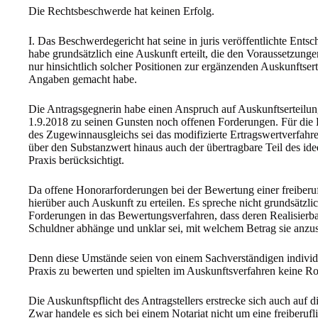
Die Rechtsbeschwerde hat keinen Erfolg.
I. Das Beschwerdegericht hat seine in juris veröffentlichte Ents
habe grundsätzlich eine Auskunft erteilt, die den Voraussetzun
nur hinsichtlich solcher Positionen zur ergänzenden Auskunftsert
Angaben gemacht habe.
Die Antragsgegnerin habe einen Anspruch auf Auskunftserteilung
1.9.2018 zu seinen Gunsten noch offenen Forderungen. Für die
des Zugewinnausgleichs sei das modifizierte Ertragswertverfah
über den Substanzwert hinaus auch der übertragbare Teil des ide
Praxis berücksichtigt.
Da offene Honorarforderungen bei der Bewertung einer freiberufl
hierüber auch Auskunft zu erteilen. Es spreche nicht grundsätzl
Forderungen in das Bewertungsverfahren, dass deren Realisierb
Schuldner abhänge und unklar sei, mit welchem Betrag sie anzus
Denn diese Umstände seien von einem Sachverständigen individue
Praxis zu bewerten und spielten im Auskunftsverfahren keine Ro
Die Auskunftspflicht des Antragstellers erstrecke sich auch auf 
Zwar handele es sich bei einem Notariat nicht um eine freiberuf