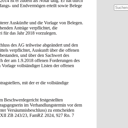
2014 ist er zudem als Notar tätig. Er hat durch
fangs- und Endvermögen erteilt sowie Belege
Keine
Ergebni
iterer Auskünfte und die Vorlage von Belegen.
enden Anträge verpflichtet, die
i für das Jahr 2018 vorzulegen.
hluss des AG teilweise abgeändert und den
els verpflichtet, Auskunft über die offenen
 bestanden, und über den Sachwert des
ich der am 1.9.2018 offenen Forderungen des
 Vorlage vollständiger Listen der offenen
agstellers, mit der er die vollständige
m Beschwerdegericht festgestellten
ntragsgegnerin im Verhandlungstermin vor dem
chter Versäumnisbeschluss) zu entscheiden
 – XII ZB 243/23, FamRZ 2024, 927 Rn. 7