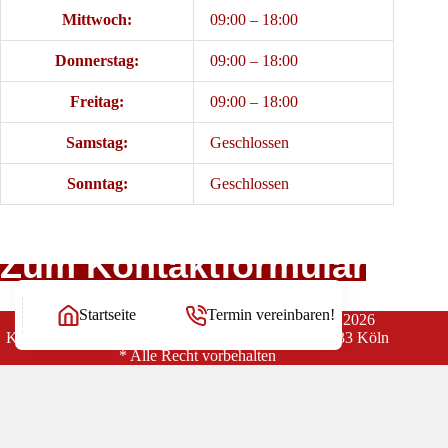
Mittwoch:
09:00 – 18:00
Donnerstag:
09:00 – 18:00
Freitag:
09:00 – 18:00
Samstag:
Geschlossen
Sonntag:
Geschlossen
Zum Kontaktformular
Startseite
Termin vereinbaren!
Copyright Rechtsanwälte Balg und Willerscheid © 2026
Kanzlei Balg & Willerscheid * Yorckstraße 12 * 50733 Köln
* Alle Recht vorbehalten