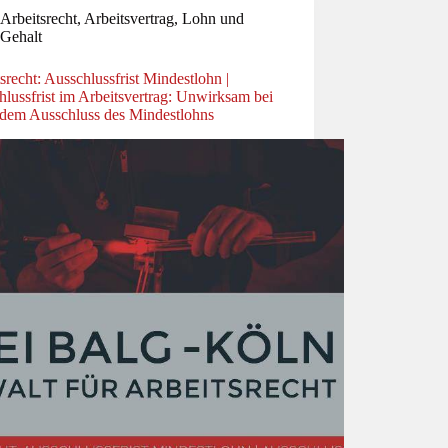
Arbeitsrecht
,
Arbeitsvertrag
,
Lohn und
Gehalt
srecht: Ausschlussfrist Mindestlohn |
lussfrist im Arbeitsvertrag: Unwirksam bei
ndem Ausschluss des Mindestlohns