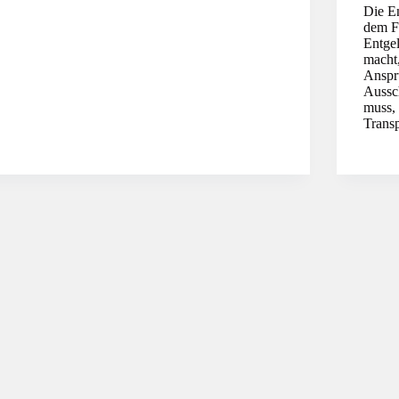
Die En
dem Fa
Entgel
macht,
Anspr
Aussc
muss,
Trans