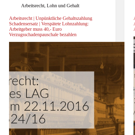
Arbeitsrecht
,
Lohn und Gehalt
Arbeitsrecht | Unpünktliche Gehaltszahlung
Schadensersatz | Verspätete Lohnzahlung:
Arbeitgeber muss 40,- Euro
Verzugsschadenpauschale bezahlen