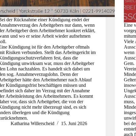
Bei der Rücknahme einer Kündigung endet der
Annahmeverzug des Arbeitgebers nur dann, wenn
Eine v
der Arbeitgeber dem Arbeitnehmer konkret erklärt,
vorgeg
wann und wo er seine Arbeit wieder aufnehmen
mitumf
soll.
Viele 
Eine Kündigung ist für den Arbeitgeber oftmals
Aussc
mit Risiken verbunden. Stellt das Arbeitsgericht im
wenn s
Kündigungsschutzverfahren fest, dass die
Aussch
Kündigung unwirksam war, muss der Arbeitgeber
Gem. 
den Lohn nachzahlen. Es handelt sich dabei um
Verei
den sog. Annahmeverzugslohn. Denn der
Mindes
Arbeitgeber hätte den Arbeitnehmer nach Ablauf
Gelte
der Kündigungsfrist beschäftigen müssen und
insow
befindet sich daher im Verzug mit der Annahme
Ungekl
der Arbeitsleistung des Arbeitnehmers. Es kommt
Aussch
daher vor, dass sich Arbeitgeber, die von der
muss, 
Kündigung nicht mehr überzeugt sind, es sich
Mindes
anders überlegen und die Kündigung
insge
zurücknehmen.
unwirk
Katharina Willerscheid
15. Juni 2026
bei d
entste
auch f