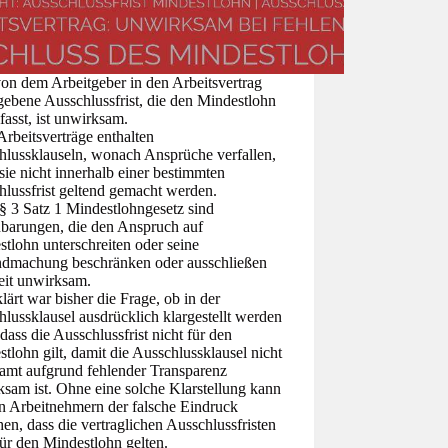
on dem Arbeitgeber in den Arbeitsvertrag
ebene Ausschlussfrist, die den Mindestlohn
asst, ist unwirksam.
Arbeitsverträge enthalten
hlussklauseln, wonach Ansprüche verfallen,
ie nicht innerhalb einer bestimmten
lussfrist geltend gemacht werden.
§ 3 Satz 1 Mindestlohngesetz sind
nbarungen, die den Anspruch auf
tlohn unterschreiten oder seine
ndmachung beschränken oder ausschließen
eit unwirksam.
ärt war bisher die Frage, ob in der
lussklausel ausdrücklich klargestellt werden
dass die Ausschlussfrist nicht für den
tlohn gilt, damit die Ausschlussklausel nicht
samt aufgrund fehlender Transparenz
sam ist. Ohne eine solche Klarstellung kann
en Arbeitnehmern der falsche Eindruck
hen, dass die vertraglichen Ausschlussfristen
ür den Mindestlohn gelten.