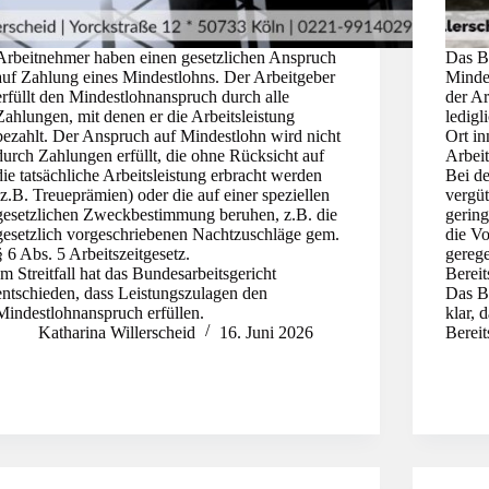
Arbeitnehmer haben einen gesetzlichen Anspruch
Das Bu
auf Zahlung eines Mindestlohns. Der Arbeitgeber
Mindes
erfüllt den Mindestlohnanspruch durch alle
der Ar
Zahlungen, mit denen er die Arbeitsleistung
ledig
bezahlt. Der Anspruch auf Mindestlohn wird nicht
Ort in
durch Zahlungen erfüllt, die ohne Rücksicht auf
Arbeit
die tatsächliche Arbeitsleistung erbracht werden
Bei de
(z.B. Treueprämien) oder die auf einer speziellen
vergüt
gesetzlichen Zweckbestimmung beruhen, z.B. die
gering
gesetzlich vorgeschriebenen Nachtzuschläge gem.
die Vo
§ 6 Abs. 5 Arbeitszeitgesetz.
gerege
Im Streitfall hat das Bundesarbeitsgericht
Bereit
entschieden, dass Leistungszulagen den
Das Bu
Mindestlohnanspruch erfüllen.
klar, 
Katharina Willerscheid
16. Juni 2026
Bereit