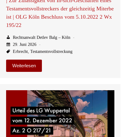
| Zur Zulässigkeit von In-sich-Geschäften eines
Testamentsvollstreckers der gleichzeitig Miterbe
ist | OLG Köln Beschluss vom 5.10.2022 2 Wx
195/22
Rechtsanwalt Detlev Balg – Köln
29. Juni 2026
Erbrecht
,
Testamentsvollstreckung
Weiterlesen