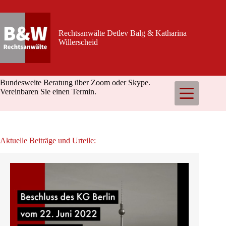
Zum
Inhalt
springen
Rechtsanwälte Detlev Balg & Katharina
Willerscheid
Bundesweite Beratung über Zoom oder Skype.
Vereinbaren Sie einen Termin.
Aktuelle Beiträge und Urteile: