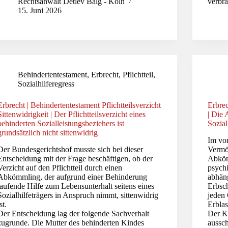
Rechtsanwalt Detlev Balg - Köln
verbr
15. Juni 2026
Behindertentestament
,
Erbrecht
,
Pflichtteil
,
Sozialhilferegress
Erbrecht | Behindertentestament Pflichtteilsverzicht
Erbrec
Sittenwidrigkeit | Der Pflichtteilsverzicht eines
| Die 
behinderten Sozialleistungsbeziehers ist
Sozial
grundsätzlich nicht sittenwidrig
Im vor
Der Bundesgerichtshof musste sich bei dieser
Vermö
Entscheidung mit der Frage beschäftigen, ob der
Abköm
Verzicht auf den Pflichtteil durch einen
psych
Abkömmling, der aufgrund einer Behinderung
abhän
laufende Hilfe zum Lebensunterhalt seitens eines
Erbsc
Sozialhilfeträgers in Anspruch nimmt, sittenwidrig
jeden
st.
Erblas
Der Entscheidung lag der folgende Sachverhalt
Der Ko
zugrunde. Die Mutter des behinderten Kindes
aussch