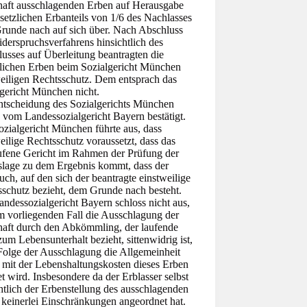
haft ausschlagenden Erben auf Herausgabe
setzlichen Erbanteils von 1/6 des Nachlasses
runde nach auf sich über. Nach Abschluss
derspruchsverfahrens hinsichtlich des
usses auf Überleitung beantragten die
zlichen Erben beim Sozialgericht München
weiligen Rechtsschutz. Dem entsprach das
lgericht München nicht.
ntscheidung des Sozialgerichts München
 vom Landessozialgericht Bayern bestätigt.
zialgericht München führte aus, dass
eilige Rechtsschutz voraussetzt, dass das
ufene Gericht im Rahmen der Prüfung der
slage zu dem Ergebnis kommt, dass der
ch, auf den sich der beantragte einstweilige
sschutz bezieht, dem Grunde nach besteht.
ndessozialgericht Bayern schloss nicht aus,
m vorliegenden Fall die Ausschlagung der
haft durch den Abkömmling, der laufende
zum Lebensunterhalt bezieht, sittenwidrig ist,
Folge der Ausschlagung die Allgemeinheit
 mit der Lebenshaltungskosten dieses Erben
et wird. Insbesondere da der Erblasser selbst
htlich der Erbenstellung des ausschlagenden
 keinerlei Einschränkungen angeordnet hat.