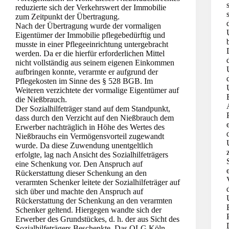
reduzierte sich der Verkehrswert der Immobilie
zum Zeitpunkt der Übertragung.
Nach der Übertragung wurde der vormaligen
Eigentümer der Immobilie pflegebedürftig und
musste in einer Pflegeeinrichtung untergebracht
werden. Da er die hierfür erforderlichen Mittel
nicht vollständig aus seinem eigenen Einkommen
aufbringen konnte, verarmte er aufgrund der
Pflegekosten im Sinne des § 528 BGB. Im
Weiteren verzichtete der vormalige Eigentümer auf
die Nießbrauch.
Der Sozialhilfeträger stand auf dem Standpunkt,
dass durch den Verzicht auf den Nießbrauch dem
Erwerber nachträglich in Höhe des Wertes des
Nießbrauchs ein Vermögensvorteil zugewandt
wurde. Da diese Zuwendung unentgeltlich
erfolgte, lag nach Ansicht des Sozialhilfeträgers
eine Schenkung vor. Den Anspruch auf
Rückerstattung dieser Schenkung an den
verarmten Schenker leitete der Sozialhilfeträger auf
sich über und machte den Anspruch auf
Rückerstattung der Schenkung an den verarmten
Schenker geltend. Hiergegen wandte sich der
Erwerber des Grundstückes, d. h. der aus Sicht des
Sozialhilfeträgers Beschenkte. Das OLG Köln