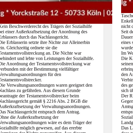
Tasch
Enkel
Kein Beschwerderecht des Trägers der Sozialhilfe
nicht 
bei einer Außerkraftsetzung der Anordnung des
Seit d
Erblassers durch das Nachlassgericht.
Dauer
Die Erblasserin setzte ihre Nichte zur Alleinerbin
eines 
ein. Gleichzeitig ordnete sie die
wurde
Testamentsvollstreckung an. Die Nichte war
Im We
behindert und lebte von Leistungen der Sozialhilfe.
Die K
Die Anordnung der Testamentsvollstreckung war
seine
verbunden mit der Bestimmung vielfältiger
erbrin
Verwaltungsanordnungen für den
den A
Testamentsvollstrecker.
Verbi
Die Verwaltungsanordnungen waren geeignet den
des g
Nachlass zu gefährden. Aus diesem Grunde
sich ü
beantragte der Testamentsvollstrecker beim
Der R
Nachlassgericht gemäß § 2216 Abs. 2 BGB die
Gegens
Außerkraftsetzung der Verwaltungsanordnungen.
Amtsg
Das Nachlassgericht entsprach dem Antrag.
entspr
Ohne die Außerkraftsetzung der
Sozial
Verwaltungsanordnungen wäre es dem Träger der
Landg
Sozialhilfe möglich gewesen, auf das ererbte
Das L