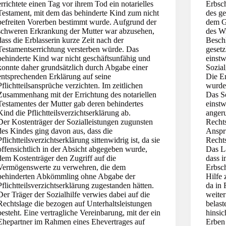
errichtete einen Tag vor ihrem Tod ein notarielles
Erbsc
Testament, mit dem das behinderte Kind zum nicht
des ge
befreiten Vorerben bestimmt wurde. Aufgrund der
dem G
schweren Erkrankung der Mutter war abzusehen,
des Wi
dass die Erblasserin kurze Zeit nach der
Beschl
Testamentserrichtung versterben würde. Das
geset
behinderte Kind war nicht geschäftsunfähig und
einst
konnte daher grundsätzlich durch Abgabe einer
Sozia
entsprechenden Erklärung auf seine
Die E
Pflichtteilsansprüche verzichten. Im zeitlichen
wurde
Zusammenhang mit der Errichtung des notariellen
Das So
Testamentes der Mutter gab deren behindertes
einstw
Kind die Pflichtteilsverzichtserklärung ab.
anger
Der Kostenträger der Sozialleistungen zugunsten
Recht
des Kindes ging davon aus, dass die
Anspru
Pflichtteilsverzichtserklärung sittenwidrig ist, da sie
Recht
offensichtlich in der Absicht abgegeben wurde,
Das La
dem Kostenträger den Zugriff auf die
dass i
Vermögenswerte zu verwehren, die dem
Erbsc
behinderten Abkömmling ohne Abgabe der
Hilfe 
Pflichtteilsverzichtserklärung zugestanden hätten.
da in 
Der Träger der Sozialhilfe verwies dabei auf die
weiter
Rechtslage die bezogen auf Unterhaltsleistungen
belast
besteht. Eine vertragliche Vereinbarung, mit der ein
hinsic
Ehepartner im Rahmen eines Ehevertrages auf
Erben