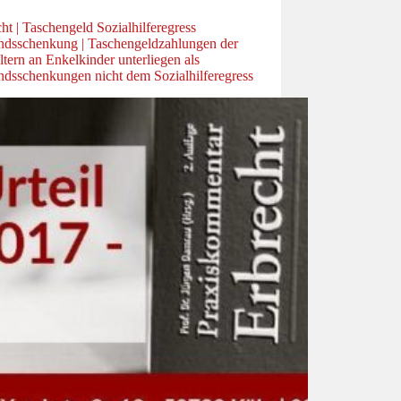
ht | Taschengeld Sozialhilferegress
ndsschenkung | Taschengeldzahlungen der
tern an Enkelkinder unterliegen als
ndsschenkungen nicht dem Sozialhilferegress