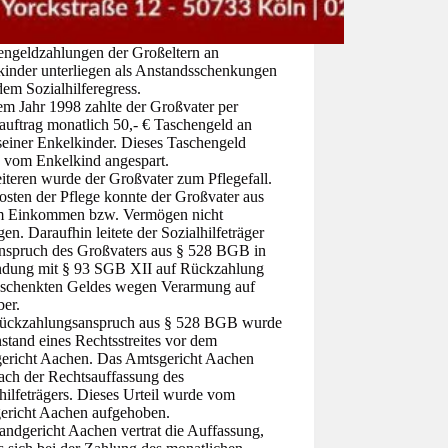
engeldzahlungen der Großeltern an
kinder unterliegen als Anstandsschenkungen
dem Sozialhilferegress.
em Jahr 1998 zahlte der Großvater per
auftrag monatlich 50,- € Taschengeld an
seiner Enkelkinder. Dieses Taschengeld
 vom Enkelkind angespart.
iteren wurde der Großvater zum Pflegefall.
osten der Pflege konnte der Großvater aus
m Einkommen bzw. Vermögen nicht
gen. Daraufhin leitete der Sozialhilfeträger
nspruch des Großvaters aus § 528 BGB in
ndung mit § 93 SGB XII auf Rückzahlung
eschenkten Geldes wegen Verarmung auf
ber.
ückzahlungsanspruch aus § 528 BGB wurde
tand eines Rechtsstreites vor dem
ericht Aachen. Das Amtsgericht Aachen
ach der Rechtsauffassung des
hilfeträgers. Dieses Urteil wurde vom
ericht Aachen aufgehoben.
andgericht Aachen vertrat die Auffassung,