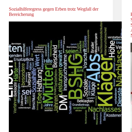
Sozialhilferegress gegen Erben trotz Wegfall der
Bereicherung