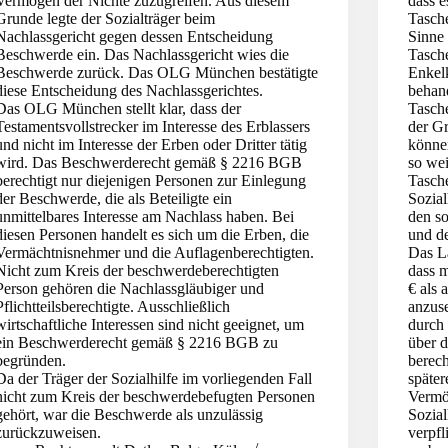
Vermögen der Nichte zuzugreifen. Aus diesem
dass e
Grunde legte der Sozialträger beim
Tasch
Nachlassgericht gegen dessen Entscheidung
Sinne
Beschwerde ein. Das Nachlassgericht wies die
Tasch
Beschwerde zurück. Das OLG München bestätigte
Enkel
diese Entscheidung des Nachlassgerichtes.
behand
Das OLG München stellt klar, dass der
Tasch
Testamentsvollstrecker im Interesse des Erblassers
der Gr
und nicht im Interesse der Erben oder Dritter tätig
können
wird. Das Beschwerderecht gemäß § 2216 BGB
so wei
berechtigt nur diejenigen Personen zur Einlegung
Tasch
der Beschwerde, die als Beteiligte ein
Sozial
unmittelbares Interesse am Nachlass haben. Bei
den s
diesen Personen handelt es sich um die Erben, die
und d
Vermächtnisnehmer und die Auflagenberechtigten.
Das L
Nicht zum Kreis der beschwerdeberechtigten
dass 
Person gehören die Nachlassgläubiger und
€ als
Pflichtteilsberechtigte. Ausschließlich
anzus
wirtschaftliche Interessen sind nicht geeignet, um
durch
ein Beschwerderecht gemäß § 2216 BGB zu
über d
begründen.
berech
Da der Träger der Sozialhilfe im vorliegenden Fall
späte
nicht zum Kreis der beschwerdebefugten Personen
Vermö
gehört, war die Beschwerde als unzulässig
Sozial
zurückzuweisen.
verpfl