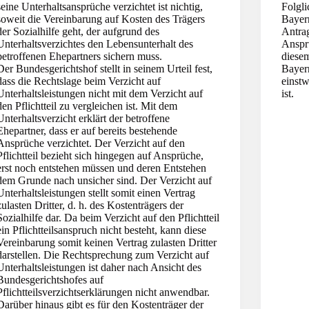
seine Unterhaltsansprüche verzichtet ist nichtig,
Folgli
soweit die Vereinbarung auf Kosten des Trägers
Bayern
der Sozialhilfe geht, der aufgrund des
Antrag
Unterhaltsverzichtes den Lebensunterhalt des
Anspru
betroffenen Ehepartners sichern muss.
diesem
Der Bundesgerichtshof stellt in seinem Urteil fest,
Bayer
dass die Rechtslage beim Verzicht auf
einstw
Unterhaltsleistungen nicht mit dem Verzicht auf
ist.
den Pflichtteil zu vergleichen ist. Mit dem
Unterhaltsverzicht erklärt der betroffene
Ehepartner, dass er auf bereits bestehende
Ansprüche verzichtet. Der Verzicht auf den
Pflichtteil bezieht sich hingegen auf Ansprüche,
erst noch entstehen müssen und deren Entstehen
dem Grunde nach unsicher sind. Der Verzicht auf
Unterhaltsleistungen stellt somit einen Vertrag
zulasten Dritter, d. h. des Kostenträgers der
Sozialhilfe dar. Da beim Verzicht auf den Pflichtteil
ein Pflichtteilsanspruch nicht besteht, kann diese
Vereinbarung somit keinen Vertrag zulasten Dritter
darstellen. Die Rechtsprechung zum Verzicht auf
Unterhaltsleistungen ist daher nach Ansicht des
Bundesgerichtshofes auf
Pflichtteilsverzichtserklärungen nicht anwendbar.
Darüber hinaus gibt es für den Kostenträger der