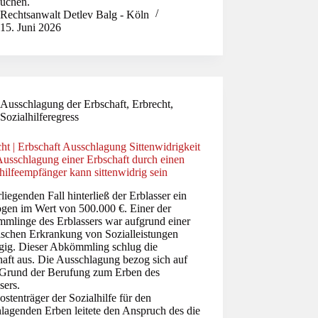
auchen.
Rechtsanwalt Detlev Balg - Köln
15. Juni 2026
Ausschlagung der Erbschaft
,
Erbrecht
,
Sozialhilferegress
ht | Erbschaft Ausschlagung Sittenwidrigkeit
Ausschlagung einer Erbschaft durch einen
hilfeempfänger kann sittenwidrig sein
liegenden Fall hinterließ der Erblasser ein
gen im Wert von 500.000 €. Einer der
mlinge des Erblassers war aufgrund einer
ischen Erkrankung von Sozialleistungen
gig. Dieser Abkömmling schlug die
haft aus. Die Ausschlagung bezog sich auf
 Grund der Berufung zum Erben des
sers.
stenträger der Sozialhilfe für den
lagenden Erben leitete den Anspruch des die