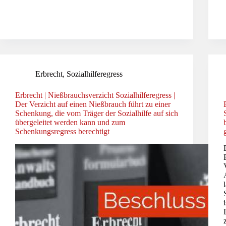
Erbrecht
,
Sozialhilferegress
Erbrecht | Nießbrauchsverzicht Sozialhilferegress |
Der Verzicht auf einen Nießbrauch führt zu einer
Schenkung, die vom Träger der Sozialhilfe auf sich
übergeleitet werden kann und zum
Schenkungsregress berechtigt
i