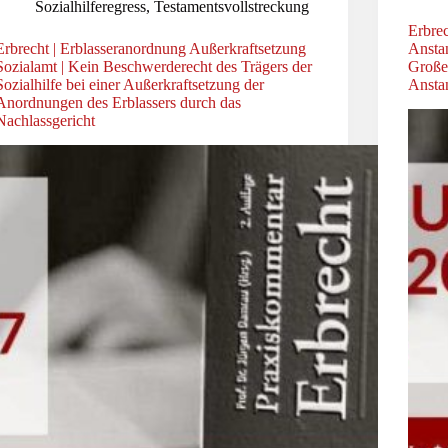
Sozialhilferegress
,
Testamentsvollstreckung
Erbrec
Erbrecht | Erblasseranordnung Außerkraftsetzung
Ansta
Sozialamt | Kein Beschwerderecht des Trägers der
Großel
Sozialhilfe bei einer Außerkraftsetzung der
Ansta
Anordnungen des Erblassers durch das
Nachlassgericht