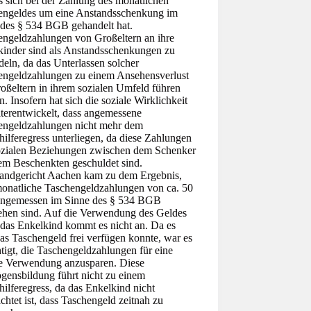
s sich bei der Zahlung des monatlichen
engeldes um eine Anstandsschenkung im
 des § 534 BGB gehandelt hat.
engeldzahlungen von Großeltern an ihre
kinder sind als Anstandsschenkungen zu
eln, da das Unterlassen solcher
engeldzahlungen zu einem Ansehensverlust
oßeltern in ihrem sozialen Umfeld führen
. Insofern hat sich die soziale Wirklichkeit
terentwickelt, dass angemessene
engeldzahlungen nicht mehr dem
hilferegress unterliegen, da diese Zahlungen
ozialen Beziehungen zwischen dem Schenker
em Beschenkten geschuldet sind.
andgericht Aachen kam zu dem Ergebnis,
monatliche Taschengeldzahlungen von ca. 50
 angemessen im Sinne des § 534 BGB
ehen sind. Auf die Verwendung des Geldes
 das Enkelkind kommt es nicht an. Da es
as Taschengeld frei verfügen konnte, war es
tigt, die Taschengeldzahlungen für eine
re Verwendung anzusparen. Diese
gensbildung führt nicht zu einem
hilferegress, da das Enkelkind nicht
ichtet ist, dass Taschengeld zeitnah zu