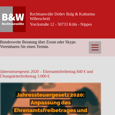
Zum
Inhalt
springen
Rechtsanwälte Detlev Balg & Katharina
Willerscheid
Yorckstraße 12 - 50733 Köln - Nippes
Bundesweite Beratung über Zoom oder Skype.
Vereinbaren Sie einen Termin.
Jahressteuergesetz 2020 – Ehrenamtsfreibetrag 840 € und
Übungsleiterfreibetrag 3.000 €