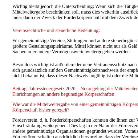
Wichtig bleibt jedoch die Unterscheidung: Wenn sich die Tätigkei
Mittelweitergabe beschränken soll, muss dies weiterhin ausdrüc
muss dann der Zweck der Förderkörperschaft mit dem Zweck de
Vereinsrechtliche und steuerliche Bedeutung:
Für gemeinnützige Vereine, Stiftungen und andere steuerbegünst
größere Gestaltungsspielräume. Mittel können nicht nur als Gel
Sachen oder andere Vermögenswerte weitergegeben werden.
Besonders wichtig ist außerdem der neue Vertrauensschutz nac
sich grundsätzlich auf den Gemeinnützigkeitsnachweis der empf
nicht bekannt ist, dass dieser Nachweis ungültig ist oder die Mi
Beitrag: Jahressteuergesetz 2020 – Neuregelung der Mittelweit
Einrichtungen an andere begünstigte Körperschaften
Wie war die Mittelweitergabe von einer gemeinnützigen Körpersc
Körperschaft bisher geregelt?
Förderverein, d. h. Förderkörperschaften konnten die Ihnen zur
Einschränkung weitergeben. Dies lag in der Natur der Förderve
andere gemeinnützige Organisationen gegründet wurden. Vorauss
Förderkörperschaften ausdrücklich hervorging, dass der Vereins