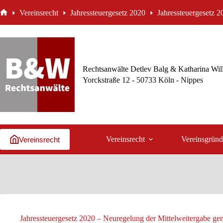
Zum
Vereinsrecht
Jahressteuergesetz 2020
Jahressteuergesetz 
Inhalt
Start
springen
Rechtsanwälte Detlev Balg & Katharina Wil
Yorckstraße 12 - 50733 Köln - Nippes
Vereinsrecht
Vereinsgrün
Vereinsrecht
Jahressteuergesetz 2020 – Neuregelung der Mittelweitergabe ge