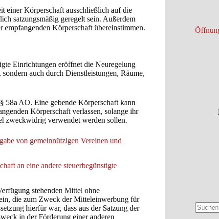
t einer Körperschaft ausschließlich auf die
klich satzungsmäßig geregelt sein. Außerdem
r empfangenden Körperschaft übereinstimmen.
Öffnung
igte Einrichtungen eröffnet die Neuregelung
d, sondern auch durch Dienstleistungen, Räume,
h § 58a AO. Eine gebende Körperschaft kann
angenden Körperschaft verlassen, solange ihr
ttel zweckwidrig verwendet werden sollen.
ergabe von gemeinnützigen Vereinen und
haft an eine andere steuerbegünstigte
 Verfügung stehenden Mittel ohne
rein, die zum Zweck der Mitteleinwerbung für
etzung hierfür war, dass aus der Satzung der
Keine
zweck in der Förderung einer anderen