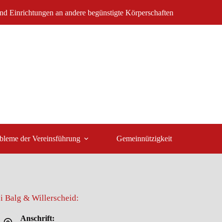
nd Einrichtungen an andere begünstigte Körperschaften
bleme der Vereinsführung
Gemeinnützigkeit
i Balg & Willerscheid:
Anschrift: