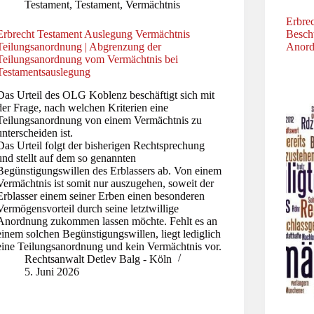
Testament
,
Testament
,
Vermächtnis
Erbrec
Erbrecht Testament Auslegung Vermächtnis
Besch
Teilungsanordnung | Abgrenzung der
Anord
Teilungsanordnung vom Vermächtnis bei
Testamentsauslegung
Das Urteil des OLG Koblenz beschäftigt sich mit
der Frage, nach welchen Kriterien eine
Teilungsanordnung von einem Vermächtnis zu
unterscheiden ist.
Das Urteil folgt der bisherigen Rechtsprechung
und stellt auf dem so genannten
Begünstigungswillen des Erblassers ab. Von einem
Vermächtnis ist somit nur auszugehen, soweit der
Erblasser einem seiner Erben einen besonderen
Vermögensvorteil durch seine letztwillige
Anordnung zukommen lassen möchte. Fehlt es an
einem solchen Begünstigungswillen, liegt lediglich
eine Teilungsanordnung und kein Vermächtnis vor.
Rechtsanwalt Detlev Balg - Köln
5. Juni 2026