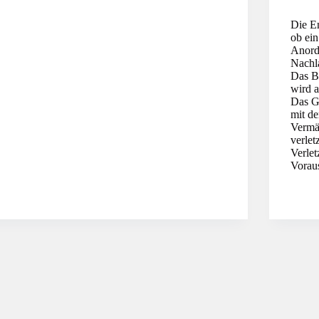
Die En
ob ein
Anord
Nachl
Das B
wird a
Das Ge
mit d
Vermä
verlet
Verlet
Vorau