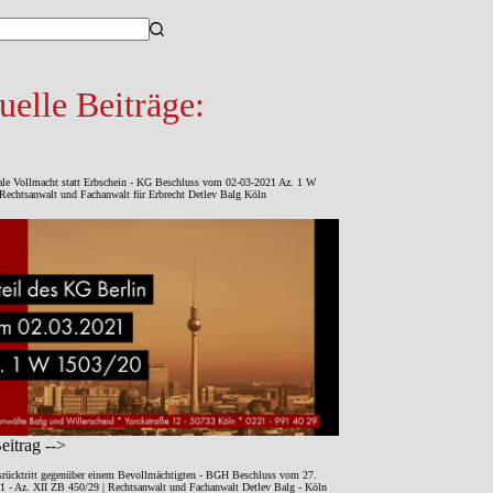
sse
uelle Beiträge:
ale Vollmacht statt Erbschein - KG Beschluss vom 02-03-2021 Az. 1 W
Rechtsanwalt und Fachanwalt für Erbrecht Detlev Balg Köln
itrag -->
srücktritt gegenüber einem Bevollmächtigten - BGH Beschluss vom 27.
1 - Az. XII ZB 450/29 | Rechtsanwalt und Fachanwalt Detlev Balg - Köln