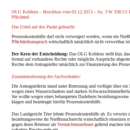
OLG Koblenz – Beschluss vom 02.12.2013 – Az. 3 W 358/13: Pr
Pflichtteil
Das Urteil auf den Punkt gebracht:
Prozesskostenhilfe darf nicht verweigert werden, wenn ein Nieß
Pflichtteilsanspruch
wirtschaftlich tatsächlich nicht verwertbar ist
Der Kern der Entscheidung:
Das OLG Koblenz stellt klar, dass
formal auf vorhandene Rechte oder mögliche Ansprüche abgestell
Rechte dem Antragsteller tatsächlich zur Finanzierung des Proze
Zusammenfassung des Sachverhaltes:
Die Antragstellerin stand unter Betreuung und verfügte über ein
wegen eines Wasserschadens und starken Schwarzschimmelbefall
Sie wollte wegen eines behaupteten Darlehens beziehungsweis
klagen und beantragte hierfür Prozesskostenhilfe.
Das Landgericht Trier lehnte Prozesskostenhilfe ab. Es verwies d
beziehungsweise ihr Nießbrauchsrecht wirtschaftlich einsetzen mü
gegen ihren Betreuer als
Vermächtnisnehmer
geltend machen könn
sofortige Beschwerde ein.