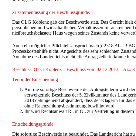
Zusammenfassung der Beschlussgründe:
Das OLG Koblenz gab der Beschwerde statt. Das Gericht hielt di
persönlichen und wirtschaftlichen Verhältnissen für ausreichend 
nießbrauchsbelastete Haus wegen seines Zustands keine verwer
Auch ein möglicher Pflichtteilsanspruch nach § 2318 Abs. 3 BGB
Prozesskostenhilfe nicht. Angesichts des sehr schlechten Zusta
Annahme des Landgerichts nicht, die Antragstellerin könne hiera
Beschluss: OLG Koblenz – Beschluss vom 02.12.2013 – Az.: 3
Tenor der Entscheidung
Auf die sofortige Beschwerde der Antragstellerin wird de
verweigernde Beschluss der 5. Zivilkammer des Landgeric
2013 dahingehend abgeändert, dass der Klägerin für das er
ohne Ratenzahlungsbestimmung bewilligt wird.
Ihr wird Rechtsanwalt R., in O., zur Vertretung in diesem
Entscheidungsgründe:
Die sofortige Beschwerde ist begründet. Das Landgericht hat z