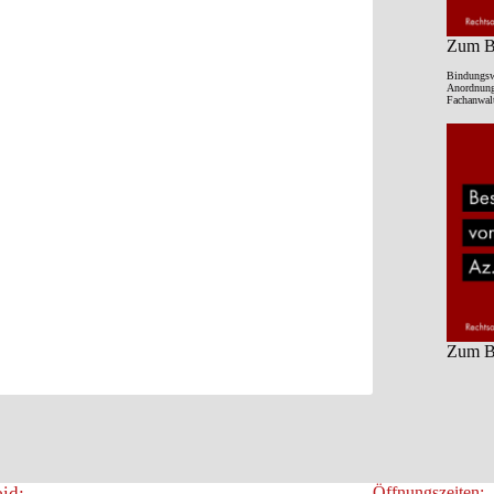
Zum Be
Bindungsw
Anordnung 
Fachanwalt
Zum Be
id:
Öffnungszeiten: