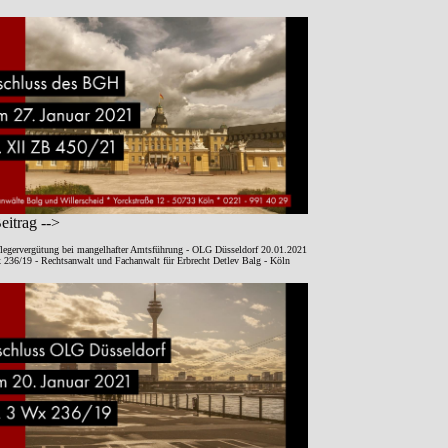
itrag -->
legervergütung bei mangelhafter Amtsführung - OLG Düsseldorf 20.01.2021
 236/19 - Rechtsanwalt und Fachanwalt für Erbrecht Detlev Balg - Köln