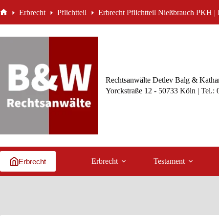
Zum
Erbrecht
Pflichtteil
Erbrecht Pflichtteil Nießbrauch PKH | P
Inhalt
Start
springen
Rechtsanwälte Detlev Balg & Kathar
Yorckstraße 12 - 50733 Köln | Tel.:
Erbrecht
Testament
Erbrecht