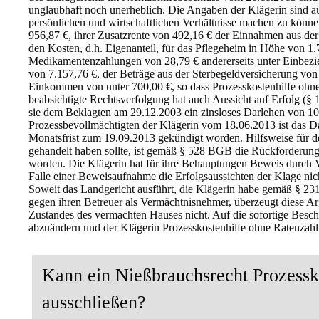
unglaubhaft noch unerheblich. Die Angaben der Klägerin sind au
persönlichen und wirtschaftlichen Verhältnisse machen zu könne
956,87 €, ihrer Zusatzrente von 492,16 € der Einnahmen aus der
den Kosten, d.h. Eigenanteil, für das Pflegeheim in Höhe von 1
Medikamentenzahlungen von 28,79 € andererseits unter Einbez
von 7.157,76 €, der Beträge aus der Sterbegeldversicherung von 
Einkommen von unter 700,00 €, so dass Prozesskostenhilfe ohn
beabsichtigte Rechtsverfolgung hat auch Aussicht auf Erfolg (§
sie dem Beklagten am 29.12.2003 ein zinsloses Darlehen von 10
Prozessbevollmächtigten der Klägerin vom 18.06.2013 ist das Da
Monatsfrist zum 19.09.2013 gekündigt worden. Hilfsweise für d
gehandelt haben sollte, ist gemäß § 528 BGB die Rückforderun
worden. Die Klägerin hat für ihre Behauptungen Beweis durch 
Falle einer Beweisaufnahme die Erfolgsaussichten der Klage ni
Soweit das Landgericht ausführt, die Klägerin habe gemäß § 23
gegen ihren Betreuer als Vermächtnisnehmer, überzeugt diese Ar
Zustandes des vermachten Hauses nicht. Auf die sofortige Besc
abzuändern und der Klägerin Prozesskostenhilfe ohne Ratenzahl
Kann ein Nießbrauchsrecht Prozessk
ausschließen?