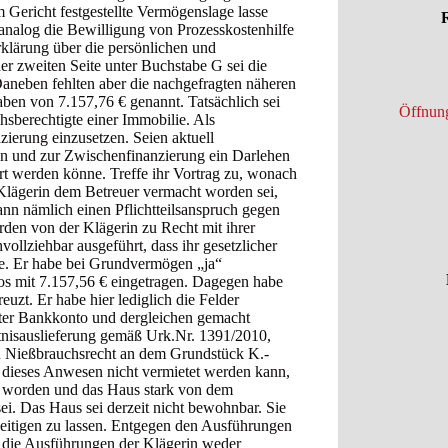
Gericht festgestellte Vermögenslage lasse
R
alog die Bewilligung von Prozesskostenhilfe
rklärung über die persönlichen und
er zweiten Seite unter Buchstabe G sei die
neben fehlten aber die nachgefragten näheren
en von 7.157,76 € genannt. Tatsächlich sei
Öffnung
hsberechtigte einer Immobilie. Als
nzierung einzusetzen. Seien aktuell
fen und zur Zwischenfinanzierung ein Darlehen
t werden könne. Treffe ihr Vortrag zu, wonach
lägerin dem Betreuer vermacht worden sei,
ann nämlich einen Pflichtteilsanspruch gegen
en von der Klägerin zu Recht mit ihrer
ollziehbar ausgeführt, dass ihr gesetzlicher
abe. Er habe bei Grundvermögen „ja“
os mit 7.157,56 € eingetragen. Dagegen habe
uzt. Er habe hier lediglich die Felder
ter Bankkonto und dergleichen gemacht
tnisauslieferung gemäß Urk.Nr. 1391/2010,
ein Nießbrauchsrecht an dem Grundstück K.-
s dieses Anwesen nicht vermietet werden kann,
t worden und das Haus stark von dem
i. Das Haus sei derzeit nicht bewohnbar. Sie
seitigen zu lassen. Entgegen den Ausführungen
d die Ausführungen der Klägerin weder