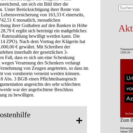
sreichend, um sich ein Bild über die
n. Unter Berücksichtigung ihrer Rente von
Keine
 Lebensversicherung von 163,33 € einerseits,
Ergebni
.742,51 € monatlich, monatlichen
iehung ihrer Guthaben auf den Banken in Höhe
Akt
28,79 € ergibt sich bereinigt ein maßgebliches
e Ratenzahlung bewilligt werden kann. Die
 114 ZPO). Nach dem Vortrag der Klägerin hat
.000,00 € gewährt. Mit Schreiben der
Transmort
rlehen innerhalb der gesetzlichen 3-
1503-20 - 
en Fall, dass es sich um eine Schenkung
g wegen Verarmung des Schenkers verlangt
Vernehmung von Zeugen angetreten, so dass im
cht von vornherein verneint werden können.
18 Abs. 3 BGB einen Pflichtteilsanspruch
gumentation angesichts des sehr schlechten
hwerde war der angefochtene Beschluss
ung zu bewilligen.
ostenhilfe
Zum Be
Erbvertrag
Januar 202