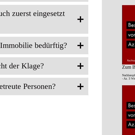
uch zuerst eingesetzt
 Immobilie bedürftig?
cht der Klage?
Zum Be
Nachlasspf
- Az. 3 Wx
etreute Personen?