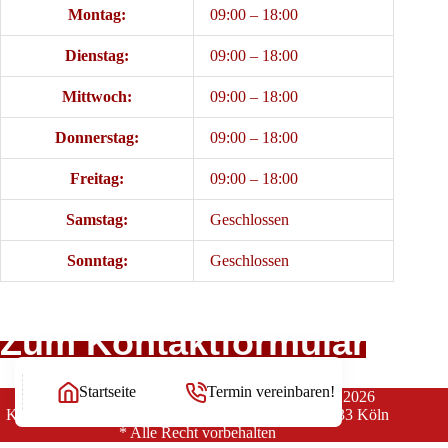
Montag:
09:00 – 18:00
Dienstag:
09:00 – 18:00
Mittwoch:
09:00 – 18:00
Donnerstag:
09:00 – 18:00
Freitag:
09:00 – 18:00
Samstag:
Geschlossen
Sonntag:
Geschlossen
Zum Kontaktformular
Startseite
Termin vereinbaren!
Copyright Rechtsanwälte Balg und Willerscheid © 2026
Kanzlei Balg & Willerscheid * Yorckstraße 12 * 50733 Köln
* Alle Recht vorbehalten