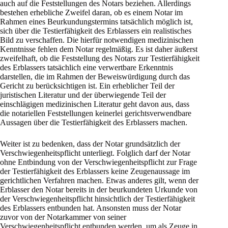
auch auf die Feststellungen des Notars beziehen. Allerdings
bestehen erhebliche Zweifel daran, ob es einem Notar im
Rahmen eines Beurkundungstermins tatsächlich möglich ist,
sich über die Testierfähigkeit des Erblassers ein realistisches
Bild zu verschaffen. Die hierfür notwendigen medizinischen
Kenntnisse fehlen dem Notar regelmäßig. Es ist daher äußerst
zweifelhaft, ob die Feststellung des Notars zur Testierfähigkeit
des Erblassers tatsächlich eine verwertbare Erkenntnis
darstellen, die im Rahmen der Beweiswürdigung durch das
Gericht zu berücksichtigen ist. Ein erheblicher Teil der
juristischen Literatur und der überwiegende Teil der
einschlägigen medizinischen Literatur geht davon aus, dass
die notariellen Feststellungen keinerlei gerichtsverwendbare
Aussagen über die Testierfähigkeit des Erblassers machen.
Weiter ist zu bedenken, dass der Notar grundsätzlich der
Verschwiegenheitspflicht unterliegt. Folglich darf der Notar
ohne Entbindung von der Verschwiegenheitspflicht zur Frage
der Testierfähigkeit des Erblassers keine Zeugenaussage im
gerichtlichen Verfahren machen. Etwas anderes gilt, wenn der
Erblasser den Notar bereits in der beurkundeten Urkunde von
der Verschwiegenheitspflicht hinsichtlich der Testierfähigkeit
des Erblassers entbunden hat. Ansonsten muss der Notar
zuvor von der Notarkammer von seiner
Verschwiegenheitspflicht entbunden werden, um als Zeuge in