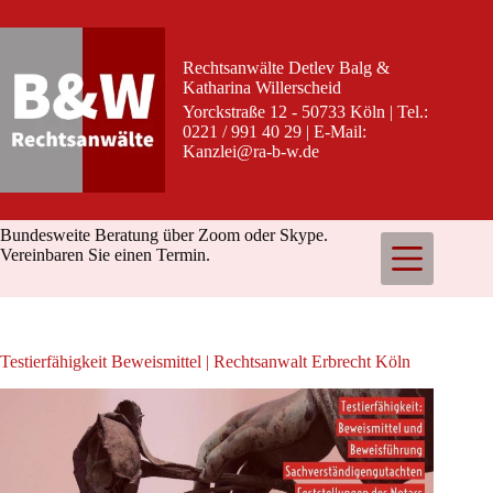
Zum
Inhalt
springen
Rechtsanwälte Detlev Balg &
Katharina Willerscheid
Yorckstraße 12 - 50733 Köln | Tel.:
0221 / 991 40 29 | E-Mail:
Kanzlei@ra-b-w.de
Bundesweite Beratung über Zoom oder Skype.
Vereinbaren Sie einen Termin.
Testierfähigkeit Beweismittel | Rechtsanwalt Erbrecht Köln