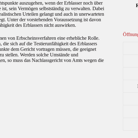
sichtspunkte auszugehen, wenn der Erblasser noch über
R
e ist, sein Vermögen selbstständig zu verwalten. Dabei
ealistischen Urteilen gelangt und auch in unerwarteten
egt. Unter der vorstehenden Voraussetzung ist davon
ähigkeit des Erblassers nicht auswirken.
Öffnung
hmen von Erbscheinsverfahren eine erhebliche Rolle.
 die sich auf die Testierunfähigkeit des Erblassers
unkte dem Gericht vortragen müssen, die geeignet
ge zu stellen. Werden solche Umstände und
gen, so muss das Nachlassgericht von Amts wegen die