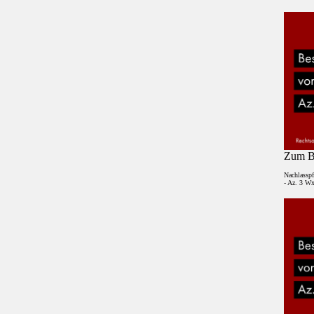
Zum Be
Nachlasspf
- Az. 3 Wx