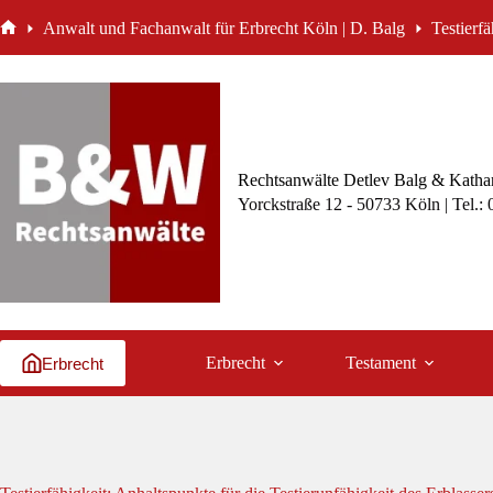
Zum
Anwalt und Fachanwalt für Erbrecht Köln | D. Balg
Testierfä
Inhalt
Start
springen
Rechtsanwälte Detlev Balg & Kathar
Yorckstraße 12 - 50733 Köln | Tel.:
Erbrecht
Testament
Erbrecht