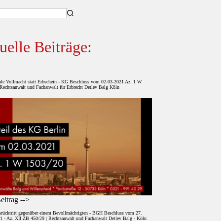
sse
uelle Beiträge:
ale Vollmacht statt Erbschein - KG Beschluss vom 02-03-2021 Az. 1 W
Rechtsanwalt und Fachanwalt für Erbrecht Detlev Balg Köln
itrag -->
srücktritt gegenüber einem Bevollmächtigten - BGH Beschluss vom 27.
1 - Az. XII ZB 450/29 | Rechtsanwalt und Fachanwalt Detlev Balg - Köln