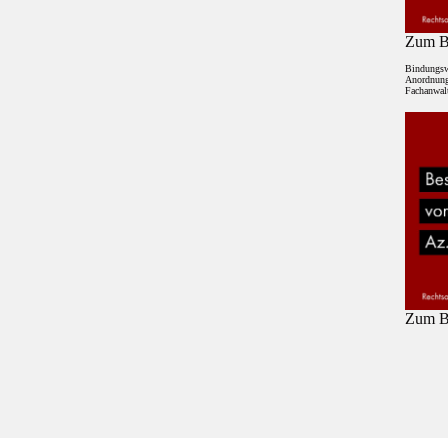
Zum Be
Bindungsw
Anordnung 
Fachanwalt
Zum Be