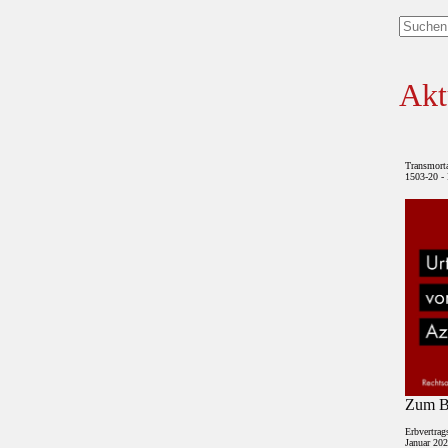
Keine
Ergebni
Akt
Transmort
1503-20 - 
Zum Be
Erbvertrag
Januar 202