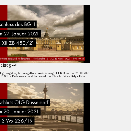
itrag -->
legervergütung bei mangelhafter Amtsführung - OLG Düsseldorf 20.01.2021
 236/19 - Rechtsanwalt und Fachanwalt für Erbrecht Detlev Balg - Köln