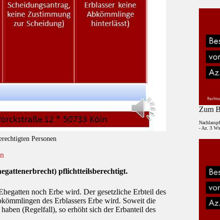
Zum Be
Nachlasspf
- Az. 3 Wx
berechtigten Personen
en
hegattenerbrecht) pflichtteilsberechtigt.
Ehegatten noch Erbe wird. Der gesetzliche Erbteil des
bkömmlingen des Erblassers Erbe wird. Soweit die
aben (Regelfall), so erhöht sich der Erbanteil des