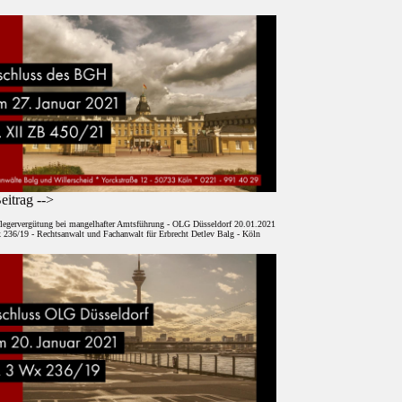
itrag -->
legervergütung bei mangelhafter Amtsführung - OLG Düsseldorf 20.01.2021
 236/19 - Rechtsanwalt und Fachanwalt für Erbrecht Detlev Balg - Köln