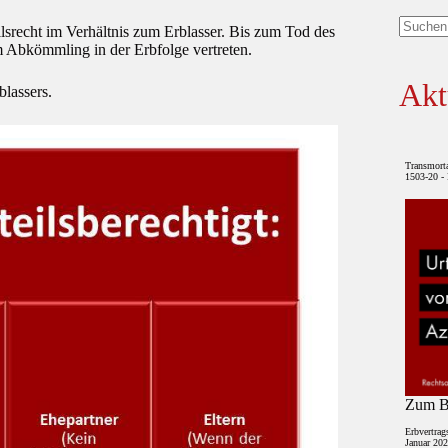
lsrecht im Verhältnis zum Erblasser. Bis zum Tod des
Keine
 Abkömmling in der Erbfolge vertreten.
Ergebni
Akt
blassers.
Transmort
1503-20 - 
Zum Be
Erbvertrag
Januar 202