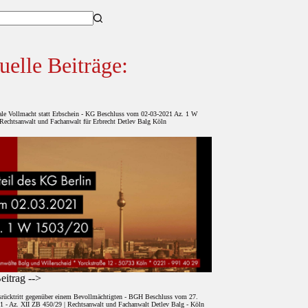
sse
uelle Beiträge:
ale Vollmacht statt Erbschein - KG Beschluss vom 02-03-2021 Az. 1 W
Rechtsanwalt und Fachanwalt für Erbrecht Detlev Balg Köln
itrag -->
srücktritt gegenüber einem Bevollmächtigten - BGH Beschluss vom 27.
1 - Az. XII ZB 450/29 | Rechtsanwalt und Fachanwalt Detlev Balg - Köln