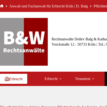
Zum
Anwalt und Fachanwalt für Erbrecht Köln | D. Balg
Pflichtte
Inhalt
Start
springen
Rechtsanwälte Detlev Balg & Kathar
Yorckstraße 12 - 50733 Köln | Tel.:
Erbrecht
Testament
Erbrecht