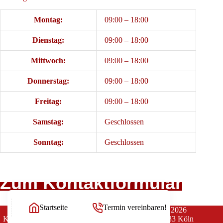
Montag:
09:00 – 18:00
Dienstag:
09:00 – 18:00
Mittwoch:
09:00 – 18:00
Donnerstag:
09:00 – 18:00
Freitag:
09:00 – 18:00
Samstag:
Geschlossen
Sonntag:
Geschlossen
Zum Kontaktformular
Startseite
Termin vereinbaren!
Copyright Rechtsanwälte Balg und Willerscheid © 2026
Kanzlei Balg & Willerscheid * Yorckstraße 12 * 50733 Köln