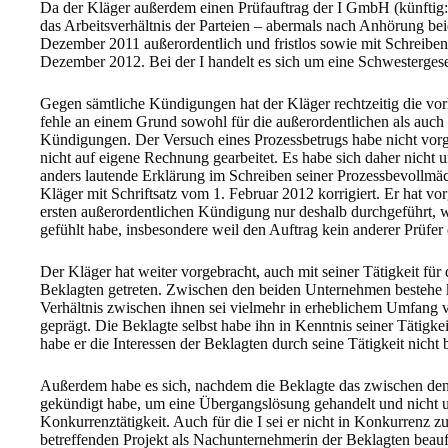
Da der Kläger außerdem einen Prüfauftrag der I GmbH (künftig: 
das Arbeitsverhältnis der Parteien – abermals nach Anhörung bei
Dezember 2011 außerordentlich und fristlos sowie mit Schreib
Dezember 2012. Bei der I handelt es sich um eine Schwestergese
Gegen sämtliche Kündigungen hat der Kläger rechtzeitig die vor
fehle an einem Grund sowohl für die außerordentlichen als auch f
Kündigungen. Der Versuch eines Prozessbetrugs habe nicht vorge
nicht auf eigene Rechnung gearbeitet. Es habe sich daher nicht 
anders lautende Erklärung im Schreiben seiner Prozessbevollmä
Kläger mit Schriftsatz vom 1. Februar 2012 korrigiert. Er hat v
ersten außerordentlichen Kündigung nur deshalb durchgeführt, we
gefühlt habe, insbesondere weil den Auftrag kein anderer Prüfe
Der Kläger hat weiter vorgebracht, auch mit seiner Tätigkeit für 
Beklagten getreten. Zwischen den beiden Unternehmen bestehe 
Verhältnis zwischen ihnen sei vielmehr in erheblichem Umfang
geprägt. Die Beklagte selbst habe ihn in Kenntnis seiner Tätigkei
habe er die Interessen der Beklagten durch seine Tätigkeit nicht b
Außerdem habe es sich, nachdem die Beklagte das zwischen den 
gekündigt habe, um eine Übergangslösung gehandelt und nicht 
Konkurrenztätigkeit. Auch für die I sei er nicht in Konkurrenz z
betreffenden Projekt als Nachunternehmerin der Beklagten beauf