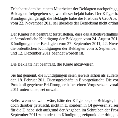
Er habe zudem bei einem Mitarbeiter der Beklagten nachgefragt,
Beklagten freigegeben sei, was dieser bejaht habe. Der Kläger hat
Kündigungen gerügt, die Beklagte habe die Frist des § 626 Abs
vom 22. November 2011 sei überdies der Betriebsrat nicht ord
Der Kläger hat beantragt festzustellen, dass das Arbeitsverhältn
außerordentliche Kündigung der Beklagten vom 24. August 2011
Kündigungen der Beklagten vom 27. September 2011, 22. Nove
die ordentlichen Kündigungen der Beklagten vom 5. September
und 12. Dezember 2011 beendet worden ist.
Die Beklagte hat beantragt, die Klage abzuweisen.
Sie hat gemeint, die Kündigungen seien jeweils schon als außeror
den 18. Februar 2011 Dienstgeschäfte in E vorgetäuscht. Die vo
Protokoll gegebene Erklärung, er habe seinen Vorgesetzten vora
2011 unterrichtet, sei unwahr.
Selbst wenn sie wahr wäre, hätte der Kläger sie, die Beklagte
doch darüber getäuscht, nicht in E, sondern in Ol gewesen zu sei
für die D habe sich aufgrund der Angaben im Schreiben der Pro
September 2011 zumindest im Kündigungszeitpunkt der dringend