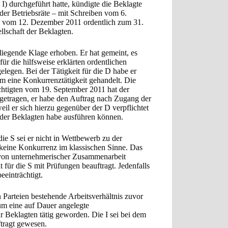
I) durchgeführt hatte, kündigte die Beklagte
der Betriebsräte – mit Schreiben vom 6.
en vom 12. Dezember 2011 ordentlich zum 31.
llschaft der Beklagten.
liegende Klage erhoben. Er hat gemeint, es
ür die hilfsweise erklärten ordentlichen
legen. Bei der Tätigkeit für die D habe er
um eine Konkurrenztätigkeit gehandelt. Die
chtigten vom 19. September 2011 hat der
orgetragen, er habe den Auftrag nach Zugang der
il er sich hierzu gegenüber der D verpflichtet
r der Beklagten habe ausführen können.
die S sei er nicht in Wettbewerb zu der
keine Konkurrenz im klassischen Sinne. Das
 von unternehmerischer Zusammenarbeit
t für die S mit Prüfungen beauftragt. Jedenfalls
eeinträchtigt.
Parteien bestehende Arbeitsverhältnis zuvor
um eine auf Dauer angelegte
ur Beklagten tätig geworden. Die I sei bei dem
tragt gewesen.