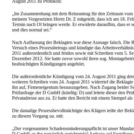
August 2011 zu Protokoll:
„Im Zusammenhang mit dem Reiseantrag für den Zeitraum vom 17
meinem Vorgesetzten Herrn Dr. Z mitgeteilt, dass ich am 18. 
Termin nach Ol bringen werde. Er erwiderte daraufhin, dass e
und dies normal sei.“
Nach Auffassung der Beklagten war diese Aussage falsch. Die B
Versuch eines Prozessbetrugs und kündigte das Arbeitsverhältni
2011 außerordentlich und fristlos sowie mit Schreiben vom 5. S
Dezember 2012. Sie hatte zuvor sowohl ihren sog. Montagebetrie
beabsichtigten Kündigungen angehört.
Die außerordentliche Kündigung vom 24. August 2011 ging dem
weiteren Schreiben vom 24. August 2011 widerrief die Beklagte 
ihn auf, Firmeneigentum herauszugeben. Nach Zugang beider Sch
Prüfanfrage der D GmbH (künftig: D) und leitete dieser den Prü
Privatadresse aus zu. Er hatte den Bericht mit einem Stempel al
Die damalige Prozessbevollmächtigte des Klägers teilte der Be
zu diesem Vorgang ua. mit:
„Der vorgenannten Schadensminderungspflicht ist unser Mandan
D GmbH an ihn persönlich gerichtete[n] Anfrage auf Erstellung 