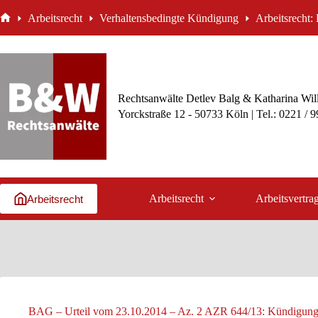
Zum
Arbeitsrecht
Verhaltensbedingte Kündigung
Arbeitsrecht:
Inhalt
Start
springen
Rechtsanwälte Detlev Balg & Katharina Wil
Yorckstraße 12 - 50733 Köln | Tel.: 0221 / 
Arbeitsrecht
Arbeitsvertra
Arbeitsrecht
BAG – Urteil vom 23.10.2014 – Az. 2 AZR 644/13: Kündigung