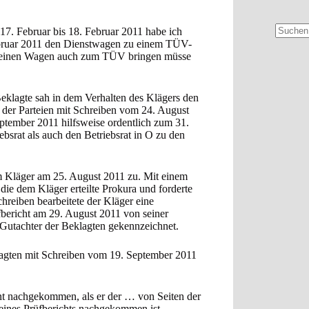
. Februar bis 18. Februar 2011 habe ich
Keine
Februar 2011 den Dienstwagen zu einem TÜV-
Ergebni
r seinen Wagen auch zum TÜV bringen müsse
eklagte sah in dem Verhalten des Klägers den
s der Parteien mit Schreiben vom 24. August
eptember 2011 hilfsweise ordentlich zum 31.
bsrat als auch den Betriebsrat in O zu den
 Kläger am 25. August 2011 zu. Mit einem
die dem Kläger erteilte Prokura und forderte
reiben bearbeitete der Kläger eine
fbericht am 29. August 2011 von seiner
s Gutachter der Beklagten gekennzeichnet.
klagten mit Schreiben vom 19. September 2011
t nachgekommen, als er der … von Seiten der
eines Prüfberichts nachgekommen ist.