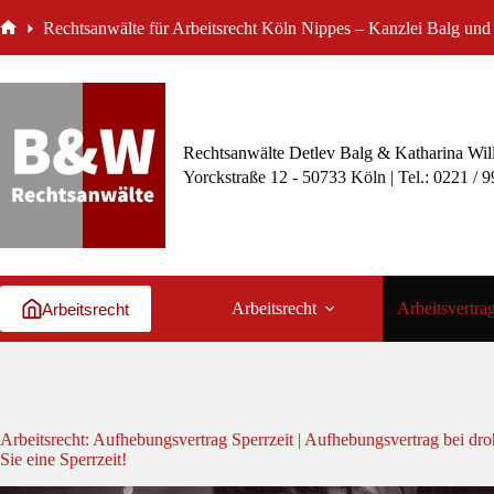
Zum
Rechtsanwälte für Arbeitsrecht Köln Nippes – Kanzlei Balg und 
Inhalt
Start
springen
Rechtsanwälte Detlev Balg & Katharina Wil
Yorckstraße 12 - 50733 Köln | Tel.: 0221 / 
Arbeitsrecht
Arbeitsvertra
Arbeitsrecht
Arbeitsrecht: Aufhebungsvertrag Sperrzeit | Aufhebungsvertrag bei d
Sie eine Sperrzeit!