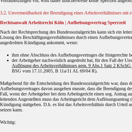
Vorrausetzungen vor, wird daher üblicherweise keine Sperrzeit angeord
3.2. Unvermeidbarkeit der Beendigung eines Arbeitsverhältnisses mit e
Rechtsanwalt Arbeitsrecht Köln | Aufhebungsvertrag Sperrzeit
Nach der Rechtsprechung des Bundessozialgerichts kann sich ein leiten
Lösung des Beschäftigungsverhältnisses durch einen Aufhebungsvertrag
angedrohten Kündigung ankommt, wenn:
ihm ohne Abschluss des Aufhebungsvertrages die fristgerechte 
der Arbeitgeber nachweislich angedroht hat, für den Fall der U
Auflösung des Arbeitsverhältnisses gem. 9 Abs.1 Satz 2 KSchG 
BSG vom 17.11.2005, B 11a/11 AL 69/04 R).
Maßgebend für die Entscheidung des Bundessozialgerichts war, dass der
Aufhebungsvertrages davon ausgehen musste, dass die Beendigung des 
Fall, wenn der Arbeitgeber bei dem Arbeitsgericht einen sog. Antrag auf
leitenden Angestellten muss das Arbeitsgericht dem Auflösungsantrag 
Kündigung stattgeben. D.h. es löst das Arbeitsverhältnis durch Urteil 
setzen kann.
Wichtig: