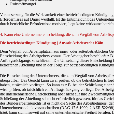
Rohstoffmangel
Voraussetzung für die Wirksamkeit einer betriebsbedingten Kündigung i
Erfordernisses auf Dauer wegfällt. Ist die Entscheidung des Unternehme
durch betriebliche Erfordernisse motiviert, liegt keine wirksame betri
4. Kann eine Unternehmerentscheidung, die zum Wegfall von Arbeitsplä
Die betriebsbedingte Kündigung | Anwalt Arbeitsrecht Köln
Dem Wegfall von Arbeitsplätzen aus inner- oder außerbetrieblichen G
Entscheidung des Arbeitgebers voraus. Der Arbeitgeber beschließt z.B
Auftragsrückgangs zu schließen. Die Umsetzung dieser Entscheidung fü
betroffenen Abteilung und in der Folge zur betriebsbedingten Kündigu
Die Entscheidung des Unternehmers, die zum Wegfall von Arbeitsplätzen
überprüfbar. Das Gericht kann zwar prüfen, ob die betrieblichen Erfor
haben, tatsächlich vorliegen. So kann es z.B. bei der Schließung eine
wird, prüfen, ob tatsächlich ein Auftragsrückgang vorliegt. Der Arbeitg
die unternehmerische Entscheidung aber nicht auf ihre Zweckmäßigkeit
Schließung der Abteilung sei nicht erforderlich gewesen, für das Ger
des Bundesarbeitsgerichts ist es nicht die Sache des Arbeitnehmers, de
Unternehmenspolitik vorzuschreiben (BAG 17.6.1999, 2 AZR 522/98). 
trägt, kann sich insoweit auf seine unternehmerische Freiheit berufen. 