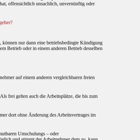
at, offensichtlich unsachlich, unvernünftig oder
geber?
en, können nur dann eine betriebsbedingte Kündigung
dem Betrieb oder in einem anderen Betrieb desselben
nehmer auf einem anderen vergleichbaren freien
ls frei gelten auch die Arbeitsplätze, die bis zum
hmer dort ohne Änderung des Arbeitsvertrages im
zumutbaren Umschulungs – oder
glich und stimmt der Arbeitnehmer dem zu, kann