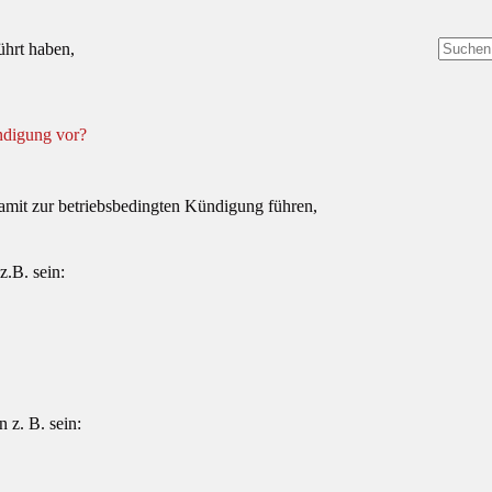
ührt haben,
Keine
Ergebni
ündigung vor?
damit zur betriebsbedingten Kündigung führen,
z.B. sein:
 z. B. sein: