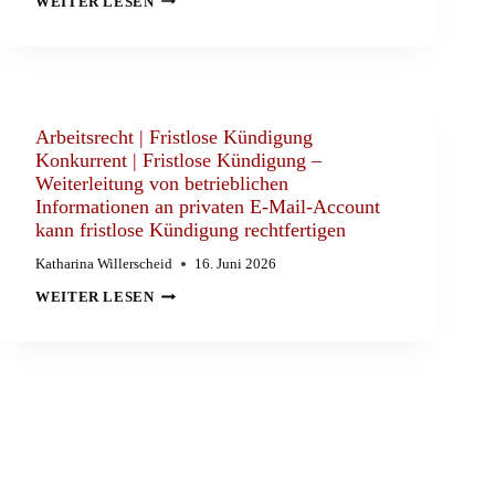
WEITER LESEN
|
KÜNDIGUNG
NEBENTÄTIGKEIT
WETTBEWERBSVERBOT
|
GERINGFÜGIGE
NEBENTÄTIGKEIT
FÜR
Arbeitsrecht | Fristlose Kündigung
DIE
Konkurrent | Fristlose Kündigung –
KONKURRENZ
Weiterleitung von betrieblichen
BERECHTIGT
NICHT
Informationen an privaten E-Mail-Account
IN
kann fristlose Kündigung rechtfertigen
JEDEM
FALL
ZU
Katharina Willerscheid
16. Juni 2026
EINER
ARBEITSRECHT
AUSSERORDENTLICHEN K
WEITER LESEN
|
ÜNDIGUNG
FRISTLOSE
KÜNDIGUNG
KONKURRENT
|
FRISTLOSE
KÜNDIGUNG
–
WEITERLEITUNG
VON
BETRIEBLICHEN
INFORMATIONEN