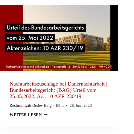
ARBEITGEBER
WEGEN
KURZARBEIT
DEN
URLAUB
KÜRZEN?
Nachtarbeitszuschläge bei Dauernachtarbeit |
Bundesarbeitsgericht (BAG) Urteil vom
25.05.2022, Az.: 10 AZR 230/19
Rechtsanwalt Detlev Balg – Köln
28. Juni 2026
NACHTARBEITSZUSCHLÄGE
WEITER LESEN
BEI
DAUERNACHTARBEIT
|
BUNDESARBEITSGERICHT