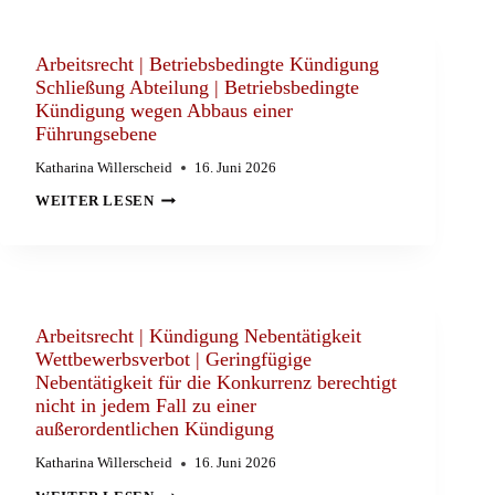
(BAG)
URTEIL
VOM
25.05.2022,
Arbeitsrecht | Betriebsbedingte Kündigung
AZ.:
Schließung Abteilung | Betriebsbedingte
10
Kündigung wegen Abbaus einer
AZR
230/19
Führungsebene
Katharina Willerscheid
16. Juni 2026
ARBEITSRECHT
WEITER LESEN
|
BETRIEBSBEDINGTE
KÜNDIGUNG
SCHLIESSUNG A
BTEILUNG |
B
ETRIEBSBEDINGTE K
ÜNDIGUNG W
Arbeitsrecht | Kündigung Nebentätigkeit
EGEN A
Wettbewerbsverbot | Geringfügige
BBAUS E
Nebentätigkeit für die Konkurrenz berechtigt
INER F
ÜHRUNGSEBENE
nicht in jedem Fall zu einer
außerordentlichen Kündigung
Katharina Willerscheid
16. Juni 2026
ARBEITSRECHT