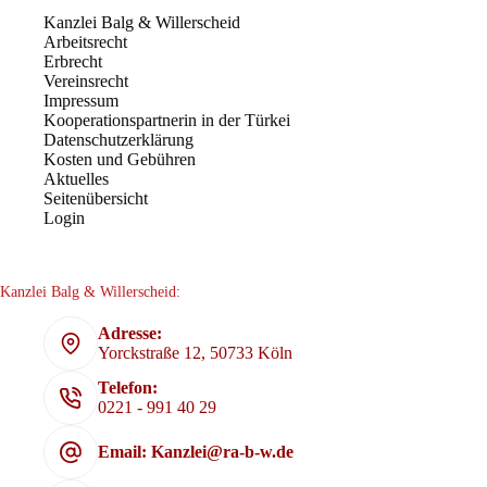
AN
Kanzlei Balg & Willerscheid
PRIVATEN
Arbeitsrecht
E-
Erbrecht
MAIL-
ACCOUNT
Vereinsrecht
KANN
Impressum
FRISTLOSE
Kooperationspartnerin in der Türkei
KÜNDIGUNG
Datenschutzerklärung
RECHTFERTIGEN
Kosten und Gebühren
Aktuelles
Seitenübersicht
Login
Kanzlei Balg & Willerscheid:
Adresse:
Yorckstraße 12, 50733 Köln
Telefon:
0221 - 991 40 29
Email: Kanzlei@ra-b-w.de