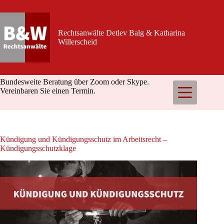
Zum
Inhalt
springen
Rechtsanwälte Detlev Balg & Katharina
Willerscheid
Bundesweite Beratung über Zoom oder Skype.
Vereinbaren Sie einen Termin.
Kündigung und Kündigungsschutz im Arbeitsrecht –
Kündigungsschutzklage