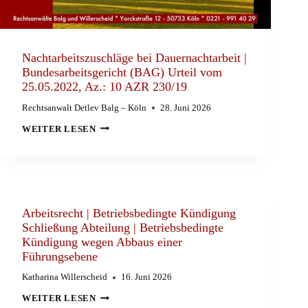
Nachtarbeitszuschläge bei Dauernachtarbeit |
Bundesarbeitsgericht (BAG) Urteil vom
25.05.2022, Az.: 10 AZR 230/19
Rechtsanwalt Detlev Balg – Köln
28. Juni 2026
NACHTARBEITSZUSCHLÄGE
WEITER LESEN
BEI
DAUERNACHTARBEIT
|
BUNDESARBEITSGERICHT
(BAG)
URTEIL
VOM
25.05.2022,
Arbeitsrecht | Betriebsbedingte Kündigung
AZ.:
Schließung Abteilung | Betriebsbedingte
10
Kündigung wegen Abbaus einer
AZR
230/19
Führungsebene
Katharina Willerscheid
16. Juni 2026
ARBEITSRECHT
WEITER LESEN
|