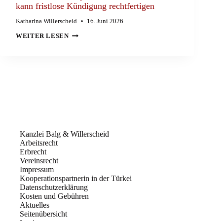
kann fristlose Kündigung rechtfertigen
JEDEM
FALL
ZU
Katharina Willerscheid
16. Juni 2026
EINER
ARBEITSRECHT
AUSSERORDENTLICHEN K
WEITER LESEN
|
ÜNDIGUNG
FRISTLOSE
KÜNDIGUNG
KONKURRENT
|
FRISTLOSE
KÜNDIGUNG
–
WEITERLEITUNG
VON
BETRIEBLICHEN
INFORMATIONEN
AN
Kanzlei Balg & Willerscheid
PRIVATEN
Arbeitsrecht
E-
Erbrecht
MAIL-
Vereinsrecht
ACCOUNT
KANN
Impressum
FRISTLOSE
Kooperationspartnerin in der Türkei
KÜNDIGUNG
Datenschutzerklärung
RECHTFERTIGEN
Kosten und Gebühren
Aktuelles
Seitenübersicht