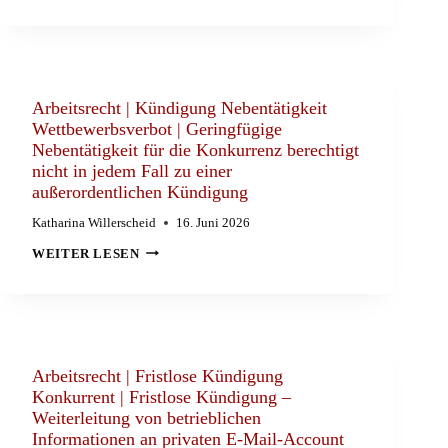
BETRIEBSBEDINGTE
KÜNDIGUNG
SCHLIESSUNG A
BTEILUNG |
B
ETRIEBSBEDINGTE K
ÜNDIGUNG W
Arbeitsrecht | Kündigung Nebentätigkeit
EGEN A
Wettbewerbsverbot | Geringfügige
BBAUS E
Nebentätigkeit für die Konkurrenz berechtigt
INER F
ÜHRUNGSEBENE
nicht in jedem Fall zu einer
außerordentlichen Kündigung
Katharina Willerscheid
16. Juni 2026
ARBEITSRECHT
WEITER LESEN
|
KÜNDIGUNG
NEBENTÄTIGKEIT
WETTBEWERBSVERBOT
|
GERINGFÜGIGE
NEBENTÄTIGKEIT
FÜR
Arbeitsrecht | Fristlose Kündigung
DIE
Konkurrent | Fristlose Kündigung –
KONKURRENZ
Weiterleitung von betrieblichen
BERECHTIGT
NICHT
Informationen an privaten E-Mail-Account
IN