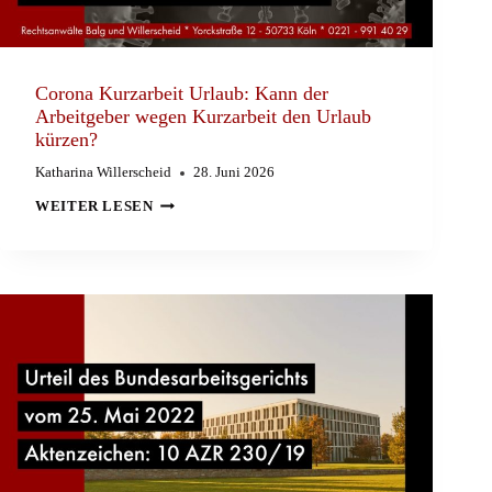
Corona Kurzarbeit Urlaub: Kann der
Arbeitgeber wegen Kurzarbeit den Urlaub
kürzen?
Katharina Willerscheid
28. Juni 2026
CORONA
WEITER LESEN
KURZARBEIT
URLAUB:
KANN
DER
ARBEITGEBER
WEGEN
KURZARBEIT
DEN
URLAUB
KÜRZEN?