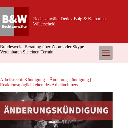
Zum
Inhalt
springen
Rechtsanwälte Detlev Balg & Katharina
Willerscheid
Bundesweite Beratung über Zoom oder Skype.
Vereinbaren Sie einen Termin.
Arbeitsrecht: Kündigung – Änderungskündigung |
Reaktionsmöglichkeiten des Arbeitnehmers