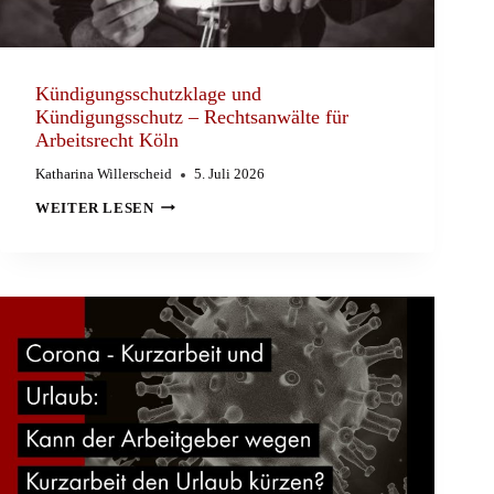
Kündigungsschutzklage und
Kündigungsschutz – Rechtsanwälte für
Arbeitsrecht Köln
Katharina Willerscheid
5. Juli 2026
KÜNDIGUNGSSCHUTZKLAGE
WEITER LESEN
UND
KÜNDIGUNGSSCHUTZ
–
RECHTSANWÄLTE
FÜR
ARBEITSRECHT
KÖLN