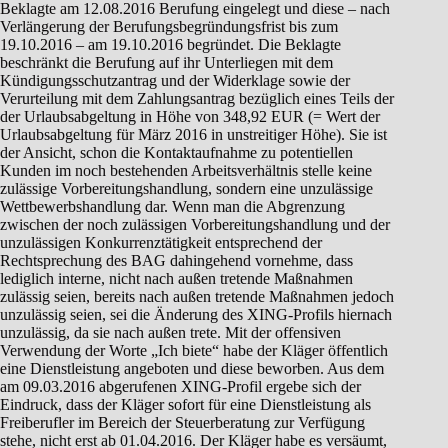
Beklagte am 12.08.2016 Berufung eingelegt und diese – nach
Verlängerung der Berufungsbegründungsfrist bis zum
19.10.2016 – am 19.10.2016 begründet. Die Beklagte
beschränkt die Berufung auf ihr Unterliegen mit dem
Kündigungsschutzantrag und der Widerklage sowie der
Verurteilung mit dem Zahlungsantrag bezüglich eines Teils der
der Urlaubsabgeltung in Höhe von 348,92 EUR (= Wert der
Urlaubsabgeltung für März 2016 in unstreitiger Höhe). Sie ist
der Ansicht, schon die Kontaktaufnahme zu potentiellen
Kunden im noch bestehenden Arbeitsverhältnis stelle keine
zulässige Vorbereitungshandlung, sondern eine unzulässige
Wettbewerbshandlung dar. Wenn man die Abgrenzung
zwischen der noch zulässigen Vorbereitungshandlung und der
unzulässigen Konkurrenztätigkeit entsprechend der
Rechtsprechung des BAG dahingehend vornehme, dass
lediglich interne, nicht nach außen tretende Maßnahmen
zulässig seien, bereits nach außen tretende Maßnahmen jedoch
unzulässig seien, sei die Änderung des XING-Profils hiernach
unzulässig, da sie nach außen trete. Mit der offensiven
Verwendung der Worte „Ich biete“ habe der Kläger öffentlich
eine Dienstleistung angeboten und diese beworben. Aus dem
am 09.03.2016 abgerufenen XING-Profil ergebe sich der
Eindruck, dass der Kläger sofort für eine Dienstleistung als
Freiberufler im Bereich der Steuerberatung zur Verfügung
stehe, nicht erst ab 01.04.2016. Der Kläger habe es versäumt,