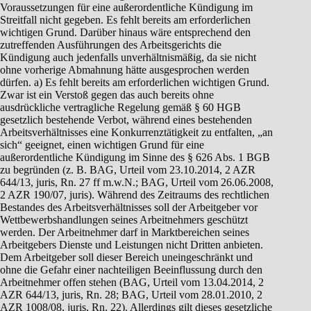
Voraussetzungen für eine außerordentliche Kündigung im
Streitfall nicht gegeben. Es fehlt bereits am erforderlichen
wichtigen Grund. Darüber hinaus wäre entsprechend den
zutreffenden Ausführungen des Arbeitsgerichts die
Kündigung auch jedenfalls unverhältnismäßig, da sie nicht
ohne vorherige Abmahnung hätte ausgesprochen werden
dürfen. a) Es fehlt bereits am erforderlichen wichtigen Grund.
Zwar ist ein Verstoß gegen das auch bereits ohne
ausdrückliche vertragliche Regelung gemäß § 60 HGB
gesetzlich bestehende Verbot, während eines bestehenden
Arbeitsverhältnisses eine Konkurrenztätigkeit zu entfalten, „an
sich“ geeignet, einen wichtigen Grund für eine
außerordentliche Kündigung im Sinne des § 626 Abs. 1 BGB
zu begründen (z. B. BAG, Urteil vom 23.10.2014, 2 AZR
644/13, juris, Rn. 27 ff m.w.N.; BAG, Urteil vom 26.06.2008,
2 AZR 190/07, juris). Während des Zeitraums des rechtlichen
Bestandes des Arbeitsverhältnisses soll der Arbeitgeber vor
Wettbewerbshandlungen seines Arbeitnehmers geschützt
werden. Der Arbeitnehmer darf in Marktbereichen seines
Arbeitgebers Dienste und Leistungen nicht Dritten anbieten.
Dem Arbeitgeber soll dieser Bereich uneingeschränkt und
ohne die Gefahr einer nachteiligen Beeinflussung durch den
Arbeitnehmer offen stehen (BAG, Urteil vom 13.04.2014, 2
AZR 644/13, juris, Rn. 28; BAG, Urteil vom 28.01.2010, 2
AZR 1008/08, juris, Rn. 22). Allerdings gilt dieses gesetzliche