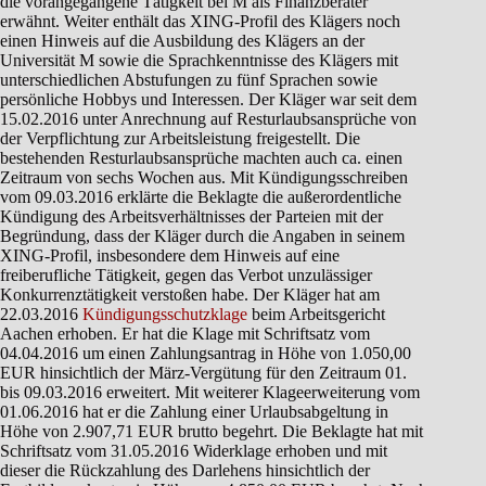
die vorangegangene Tätigkeit bei M als Finanzberater
erwähnt. Weiter enthält das XING-Profil des Klägers noch
einen Hinweis auf die Ausbildung des Klägers an der
Universität M sowie die Sprachkenntnisse des Klägers mit
unterschiedlichen Abstufungen zu fünf Sprachen sowie
persönliche Hobbys und Interessen. Der Kläger war seit dem
15.02.2016 unter Anrechnung auf Resturlaubsansprüche von
der Verpflichtung zur Arbeitsleistung freigestellt. Die
bestehenden Resturlaubsansprüche machten auch ca. einen
Zeitraum von sechs Wochen aus. Mit Kündigungsschreiben
vom 09.03.2016 erklärte die Beklagte die außerordentliche
Kündigung des Arbeitsverhältnisses der Parteien mit der
Begründung, dass der Kläger durch die Angaben in seinem
XING-Profil, insbesondere dem Hinweis auf eine
freiberufliche Tätigkeit, gegen das Verbot unzulässiger
Konkurrenztätigkeit verstoßen habe. Der Kläger hat am
22.03.2016
Kündigungsschutzklage
beim Arbeitsgericht
Aachen erhoben. Er hat die Klage mit Schriftsatz vom
04.04.2016 um einen Zahlungsantrag in Höhe von 1.050,00
EUR hinsichtlich der März-Vergütung für den Zeitraum 01.
bis 09.03.2016 erweitert. Mit weiterer Klageerweiterung vom
01.06.2016 hat er die Zahlung einer Urlaubsabgeltung in
Höhe von 2.907,71 EUR brutto begehrt. Die Beklagte hat mit
Schriftsatz vom 31.05.2016 Widerklage erhoben und mit
dieser die Rückzahlung des Darlehens hinsichtlich der