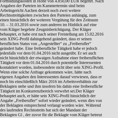
Fortbildungskosten in Höhe von 4.850,00 EUR begehrt. Nach
Angaben der Parteien im Kammertermin sind beim
Arbeitsgericht Aachen derzeit noch zwei weitere
Rechtsstreitigkeiten zwischen den Parteien anhängig, zum
einen hinsichtlich der weiteren Vergütung für den Zeitraum
10. – 31.03.2016 sowie zum anderen im Hinblick auf eine
vom Kläger begehrte Zeugnisberichtigung. Der Kläger
behauptet, er habe erst nach seiner Freistellung am 15.02.2016
sein XING-Profil dahingehend geändert, dass er seinen
beruflichen Status von „Angestellter“ zu „Freiberufler“
geändert habe. Eine freiberufliche Tätigkeit habe er jedoch
jedenfalls vor dem 01.04.2016 nicht ausgeübt. Er sei auch
nicht hinsichtlich der etwaigen Aufnahme einer freiberuflichen
Tätigkeit vor dem 01.04.2016 durch potentielle Interessenten
kontaktiert worden, insbesondere nicht über sein XING-Profil.
Wenn eine solche Anfrage gekommen wäre, hätte nach
eigenen Angaben den Interessenten darauf verwiesen, dass er
noch bis einschließlich März 2016 im Arbeitsverhältnis zur
Beklagten stehe und ihm insofern bis dahin eine freiberufliche
Tätigkeit im Konkurrenzbereich verwehrt sei.Der Kläger
behauptet auch, er hätte sein XING-Profil hinsichtlich der
Angabe „Freiberufler“ sofort wieder geändert, wenn dies von
der Beklagten entsprechend verlangt worden wäre. Während
des laufenden Rechtsstreits hat sich der Mandant der
Beklagten Gl , der zuvor für die Beklagte vom Kläger betreut