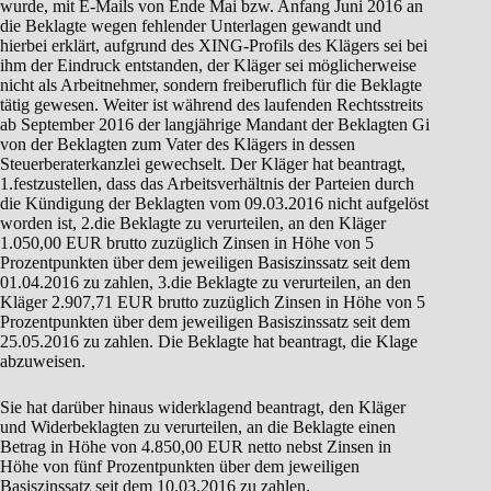
wurde, mit E-Mails von Ende Mai bzw. Anfang Juni 2016 an
die Beklagte wegen fehlender Unterlagen gewandt und
hierbei erklärt, aufgrund des XING-Profils des Klägers sei bei
ihm der Eindruck entstanden, der Kläger sei möglicherweise
nicht als Arbeitnehmer, sondern freiberuflich für die Beklagte
tätig gewesen. Weiter ist während des laufenden Rechtsstreits
ab September 2016 der langjährige Mandant der Beklagten Gi
von der Beklagten zum Vater des Klägers in dessen
Steuerberaterkanzlei gewechselt. Der Kläger hat beantragt,
1.festzustellen, dass das Arbeitsverhältnis der Parteien durch
die Kündigung der Beklagten vom 09.03.2016 nicht aufgelöst
worden ist, 2.die Beklagte zu verurteilen, an den Kläger
1.050,00 EUR brutto zuzüglich Zinsen in Höhe von 5
Prozentpunkten über dem jeweiligen Basiszinssatz seit dem
01.04.2016 zu zahlen, 3.die Beklagte zu verurteilen, an den
Kläger 2.907,71 EUR brutto zuzüglich Zinsen in Höhe von 5
Prozentpunkten über dem jeweiligen Basiszinssatz seit dem
25.05.2016 zu zahlen. Die Beklagte hat beantragt, die Klage
abzuweisen.
Sie hat darüber hinaus widerklagend beantragt, den Kläger
und Widerbeklagten zu verurteilen, an die Beklagte einen
Betrag in Höhe von 4.850,00 EUR netto nebst Zinsen in
Höhe von fünf Prozentpunkten über dem jeweiligen
Basiszinssatz seit dem 10.03.2016 zu zahlen.