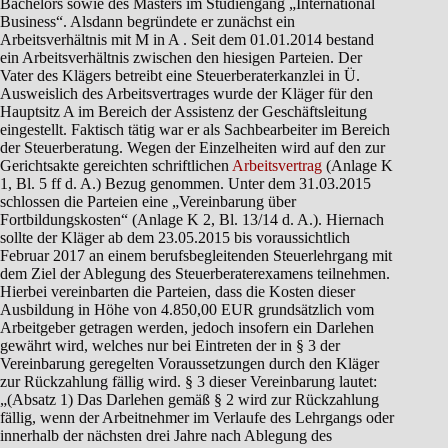
Bachelors sowie des Masters im Studiengang „International
Business“. Alsdann begründete er zunächst ein
Arbeitsverhältnis mit M in A . Seit dem 01.01.2014 bestand
ein Arbeitsverhältnis zwischen den hiesigen Parteien. Der
Vater des Klägers betreibt eine Steuerberaterkanzlei in Ü.
Ausweislich des Arbeitsvertrages wurde der Kläger für den
Hauptsitz A im Bereich der Assistenz der Geschäftsleitung
eingestellt. Faktisch tätig war er als Sachbearbeiter im Bereich
der Steuerberatung. Wegen der Einzelheiten wird auf den zur
Gerichtsakte gereichten schriftlichen
Arbeitsvertrag
(Anlage K
1, Bl. 5 ff d. A.) Bezug genommen. Unter dem 31.03.2015
schlossen die Parteien eine „Vereinbarung über
Fortbildungskosten“ (Anlage K 2, Bl. 13/14 d. A.). Hiernach
sollte der Kläger ab dem 23.05.2015 bis voraussichtlich
Februar 2017 an einem berufsbegleitenden Steuerlehrgang mit
dem Ziel der Ablegung des Steuerberaterexamens teilnehmen.
Hierbei vereinbarten die Parteien, dass die Kosten dieser
Ausbildung in Höhe von 4.850,00 EUR grundsätzlich vom
Arbeitgeber getragen werden, jedoch insofern ein Darlehen
gewährt wird, welches nur bei Eintreten der in § 3 der
Vereinbarung geregelten Voraussetzungen durch den Kläger
zur Rückzahlung fällig wird. § 3 dieser Vereinbarung lautet:
„(Absatz 1) Das Darlehen gemäß § 2 wird zur Rückzahlung
fällig, wenn der Arbeitnehmer im Verlaufe des Lehrgangs oder
innerhalb der nächsten drei Jahre nach Ablegung des