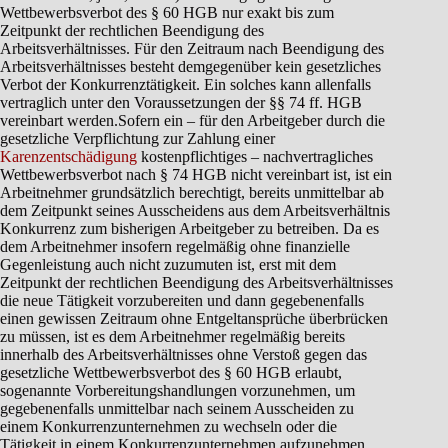
Wettbewerbsverbot des § 60 HGB nur exakt bis zum
Zeitpunkt der rechtlichen Beendigung des
Arbeitsverhältnisses. Für den Zeitraum nach Beendigung des
Arbeitsverhältnisses besteht demgegenüber kein gesetzliches
Verbot der Konkurrenztätigkeit. Ein solches kann allenfalls
vertraglich unter den Voraussetzungen der §§ 74 ff. HGB
vereinbart werden.Sofern ein – für den Arbeitgeber durch die
gesetzliche Verpflichtung zur Zahlung einer
Karenzentschädigung
kostenpflichtiges – nachvertragliches Wettbewerbsverbot nach § 74 HGB nicht vereinbart ist, ist ein Arbeitnehmer grundsätzlich berechtigt, bereits unmittelbar ab dem Zeitpunkt seines Ausscheidens aus dem Arbeitsverhältnis Konkurrenz zum bisherigen Arbeitgeber zu betreiben. Da es dem Arbeitnehmer insofern regelmäßig ohne finanzielle Gegenleistung auch nicht zuzumuten ist, erst mit dem Zeitpunkt der rechtlichen Beendigung des Arbeitsverhältnisses die neue Tätigkeit vorzubereiten und dann gegebenenfalls einen gewissen Zeitraum ohne Entgeltansprüche überbrücken zu müssen, ist es dem Arbeitnehmer regelmäßig bereits innerhalb des Arbeitsverhältnisses ohne Verstoß gegen das gesetzliche Wettbewerbsverbot des § 60 HGB erlaubt, sogenannte Vorbereitungshandlungen vorzunehmen, um gegebenenfalls unmittelbar nach seinem Ausscheiden zu einem Konkurrenzunternehmen zu wechseln oder die Tätigkeit in einem Konkurrenzunternehmen aufzunehmen (BAG, Urteil vom 23.10.2014, 2 AZR 644/13, juris, Rn. 28; BAG, Urteil vom 26.06.2008, 2 AZR 190/07, juris, Rn. 15). Verboten ist dem Arbeitnehmer insofern lediglich die Aufnahme einer aktiv werbenden Tätigkeit, etwa durch Vermittlung von Konkurrenzgeschäften oder aktives Abwerben von Kunden. Bloße Vorbereitungshandlungen erfüllen diese Voraussetzungen regelmäßig nicht (BAG 23.10.2014, a. a. O.; BAG 26.06.2008, a. a. O.). aa) Hiervon ausgehend stellt die Angabe des beruflichen Status als „Freiberufler“ im XING-Profil noch während des bestehenden Arbeitsverhältnisses ohne Hinzutreten weiterer Umstände noch keine unzulässige Wettbewerbshandlung dar, die einen Verstoß gegen § 60 HGB darstellen würde. Zwar war die Angabe des beruflichen Status des Klägers in dem am 09.03.2016 beklagtenseitig abgerufenen XING-Profil des Klägers unstreitig fehlerhaft. Der Kläger stand zu diesem Zeitpunkt noch in einem Arbeitsverhältnis mit der Beklagten. Darüber hinaus hatte er sich nach eigenen Angaben zu diesem Zeitpunkt bereits Arbeit suchend für die Zeit ab dem 01.04.2016 gemeldet. Zutreffend wäre insofern der aktuelle berufliche Status „Angestellter“ bzw. „Arbeit suchen“ gewesen. Der berufliche Status „Freiberufler“ war demgegenüber unzutreffend, da der Kläger nach eigenen Angaben zu diesem Zeitpunkt keine freiberufliche Tätigkeit ausgeübt hat. Allerdings stellt allein diese fehlerhafte Angabe im privaten XING-Profil des Klägers noch keinen Arbeitspflichtenverstoß in Form einer unzulässigen Konkurrenztätigkeit und keinen Verstoß gegen § 60 HGB dar. Eine solche unzulässige Konkurrenztätigkeit hätte man erst dann annehmen können, wenn der Kläger über sein XING-Profil aktiv eine konkurrierende Tätigkeit beworben und insofern gegebenenfalls sogar versucht hätte, Mandate der Beklagten noch während des bestehenden Arbeitsverhältnisses abzuwerben. Ein derartiger Eindruck einer aktiven Abwerbetätigkeit entsteht nach der Verkehrsanschauung eines verständigen Betrachters aus dem unter dem 09.03.2016 abgerufenen XING-Profil des Klägers jedoch nicht. Vielmehr erweckt dieses XING-Profil eher – wie das Arbeitsgericht zutreffend ausgeführt hat – beim objektiven verständigen Betrachter den Eindruck, dass der Kläger seinerzeit, jedenfalls bis einschließlich März 2016, als Freiberufler bei der Beklagten beschäftigt sei. Die Tätigkeit für die Beklagte wird unter der Rubrik Berufserfahrung ausdrücklich und zutreffend angegeben als derzeit aktuelle Tätigkeit. Eine selbständige Tätigkeit für andere Auftraggeber ist insofern gerade nicht genannt. Auch verweist das XING-Profil des Klägers weiterhin auf die Website der Beklagten. Insofern wird eher Werbung für die Steuerberatungskanzlei der Beklagten gemacht als für eine eigene freiberufliche Steuerberatungstätigkeit des Klägers, für die kein entsprechender Web-Auftritt verlinkt ist. Weiter ist zu berücksichtigen, dass eine aktive Werbetätigkeit für eine Konkurrenztätigkeit gegebenenfalls darin hätte gesehen werden können, wenn der Kläger unter der Rubrik „Ich suche“ entsprechende Angaben gemacht hätte, beispielsweise dahingehend, dass er neue Mandate für freiberufliche Steuerberatungen sucht. Derartige Angaben hat der Kläger jedoch vorliegend gerade nicht gemacht. Er hat vielmehr unter der Rubrik „Ich suche“ überhaupt keine Angaben gemacht, so dass diese Rubrik in seinem Profil überhaupt nicht erscheint. Eine aktive Akquise freiberuflicher Mandate über die XING-Rubrik „Ich suche“, die ggf. als hinzutretender weiterer Umstand bei der gebotenen Gesamtschau geeignet sein könnte, im noch bestehenden Arbeitsverhältnis eine unzulässige Konkurrenztätigkeit und damit einen wichtigen Grund zur außerordentlichen Kündigung des Arbeitsverhältnisses zu begründen, war insofern vorliegend gerade nicht gegeben (vgl. hierzu LG Kassel, Urteil vom 24.08.2011, 9 O 983/11, juris; im dortigen Sachverhalt wurde bei erfolgten Angaben unter der Rubrik „Ich suche“ im XING-Profil eines freien Handelsvertreters ein zur Begründung eines Unterlassungsanspruchs geeigneter Verstoß gegen § 60 HGB angenommen). Dass der Kläger seine beruflichen Tätigkeiten und Fähigkeiten unter der Rubrik „Ich biete“ angegeben hat, hat entgegen der Rechtsansicht der Beklagten auch keinen herangehobenen plakativen und werbenden Charakter, da diese Rubrik lediglich mit der von den Betreibern des Netzwerks XING vorgegebenen Wortwahl „Ich biete“ und nicht anders zur Verfügung gestellt wird. Auf die Wortwahl „Ich biete“ hat der Kläger mithin keinen Einfluss gehabt, er hätte einzig die Alternative in Betracht ziehen können, hier gar keine Angaben zu machen, was allerdings nach der Zweckrichtung des sozialen Netzwerks XING unüblich wäre. Vorzuhalten ist dem Kläger in diesem Zusammenhang lediglich, dass er unter der Rubrik „Ich biete“ auch die „freie Mitarbeit“ angegeben hat, obwohl er eine solche frühestens für den Zeitraum ab April 2016 im Konkurrenzbereich der Beklagten anbieten durfte. Bei der vorzunehmenden Gesamtschau ergibt sich hieraus jedoch insbesondere unter Berücksichtigung des Umstandes, dass unter der Rubrik „Berufserfahrung“ die Tätigkeit für die Beklagte zutreffend bis einschließlich 03/2016 angegeben wurde, bei einem Abruf des XING-Profils des Klägers im März 2016 noch nicht zwingend der Eindruck, dass der Kläger auch „sofort“, d. h. noch vor April 2016, für eine freie Mitarbeit in Konkurrenz zur Beklagten zur Verfügung stehen würde. Weiter kann dem Kläger vorgehalten werden, dass er nicht von der Möglichkeit Gebrauch gemacht hat, eine freiberufliche Tätigkeit als weitere spätere Tätigkeit erst mit einem Tätigkeitsbeginn „4/2016“ in seinem XING-Profil zu kennzeichnen. Die technische Möglichkeit hierzu hätte zwar grundsätzlich bestanden, allerdings erscheint dieser spätere Tätigkeitsbeginn nach den technischen Vorgaben des Betreibers der Plattform XING dann auch nicht zwingend deutlich an hervorgehobener Stelle im XING-Profil, so dass die grundsätzliche Gefahr eines irreführenden Eindrucks, der Kläger sei bereits derzeit als Freiberufler tätig, jedenfalls bei unvollständiger Betrachtung des XING-Profils auch dann weiterhin bestanden hätte. Dass dem Kläger darüber hinaus ggf. vorgehalten werden kann, dass auch für die Zeit ab April 2016 die berufsrechtliche Zulässigkeit einer selbständige Erbringung von Steuerberater-Dienstleistungen vor Ablegung des Steuerberaterexamens und ohne Zulassung bei der Steuerberater-Kammer zu problematisieren wäre, ist jedenfalls nicht zur Begründung eines wichtigen Grundes zur Kündigung des Arbeitsverhältnisses geeignet. Denn bei dem – ggf. standesrechtlich unzulässigen – Anbieten selbständiger Steuerberater-Dienstleistungen ab April 2016 würde es sich jedenfalls um ein Fehlverhalten des Klägers erst nach Beendigung des hiesigen Arbeitsverhältnisses am 31.03.2016 handeln, das damit nicht mehr geeignet ist, kündigungsrelevant herangezogen zu werden. Insgesamt reichte die fehlerhafte Angabe im XING-Profil des Klägers vorliegend nicht aus, einen zum Ausspruch einer außerordentlichen Kündigung geeigneten wichtigen Grund zu begründen. Hierbei ist auch zu berücksichtigen, dass das soziale Netzwerk XING zwar regelmäßig durchaus gerade für die Aufnahme beruflicher Kontakte verwendet wird, dies jedoch nicht sein einziger Zweck ist, wie das Arbeitsgericht ebenfalls zutreffend herausgestellt hat. Zweck des sozialen Netzwerkes XING ist es, wie bei grundsätzlich jedem sozialen Netzwerk, u. a. auch Kontakte zu pflegen. Diese können auch im Netzwerk XING rein privater Natur sein, auch wenn die übliche Verwendung im Schwerpunkt beruflicher Kontakte liegt. Zweck eines XING-Profils ist es insbesondere, den eigenen beruflichen Werdegang darzustellen. Dies hat der Kläger im März 2016 fehlerhaft getan, indem er sich zu früh als Freiberufler dargestellt hat in Vorwegnahme einer Entwicklung, die er erst ab dem darauffolgenden Monat vornehmen konnte. Allein diese fehlerhafte Angabe auf dem privaten XING-Profil stellt ohne das Hinzutreten weiterer Umstände jedoch noch keinen wichtigen Grund zum Ausspruch einer außerordentlichen Kündigung dar. Ob die Beklagte während des Bestandes des Arbeitsverhältnisses gegebenenfalls einen Berichtigungsanspruch hinsichtlich der fehlerhaften Angabe im XING-Profil des Klägers diesem gegenüber gehabt hätte, kann mangels Entscheidungserheblichkeit im hiesigen Kündigungsschutzverfahren ausdrücklich dahinstehen. bb) Einen an sich zur außerordentlichen Kündigung gemäß § 626 BGB geeigneten wichtigen Grund hätte es dargestellt, wenn der Kläger noch während des bestehenden Arbeitsverhältnisses im März 2016 auf eigene Rechnung Steuerberatungen freiberuflich in Konkurrenz zur Beklagten vorgenommen hätte. Von einer solchen Konkurrenztätigkeit des Klägers kann jedoch nicht ausgegangen werden. Der Kläger bestreitet die diesbezügliche – pauschale – Behauptung der Beklagten und die insofern hinsichtlich des Kündigungsgrundes vollumfänglich darlegungs- und beweispflichtige Beklagte trägt hierzu nichts Substantiiertes vor. Hinsichtlich der beiden namentlich benannten Mandanten Gl und Gi trägt die Beklagte