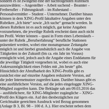
sondern es ist zwingend eine der nachfolgenden Rubriken
auszuwählen: – Angestellter – Arbeit suchend – Beamter –
Freiberufler – Führungskraft – im Ruhestand –
Personalvermittler – Student – Unternehmer. Darüber hinaus
können in dem XING-Profil fakultative Angaben unter den
Rubriken „Ich biete“ sowie „Ich suche“ gemacht werden. In
diesen Rubriken ist es auch möglich, gar keine Angaben
vorzunehmen, die jeweilige Rubrik erscheint dann auch nicht
im Profil. Weiter können – quasi in Form eines Lebenslaufs –
unter der Rubrik „Berufserfahrung“ berufliche Stationen
präsentiert werden, wobei eine monatsgenaue Zeitangabe
möglich ist und hierbei grundsätzlich auch die Angabe von
Tätigkeiten in der Zukunft (bis ca. ein Jahr im Voraus)
ermöglicht wird, jedoch auch die Angabe eines Enddatums für
die jeweilige Tätigkeit vorgesehen ist, wobei es auch eine
Ankreuzmöglichkeit eines Feldes mit „bis heute“ gibt.
Hinsichtlich der Abrufbarkeit des XING-Profils gibt es
zunächst eine auf einzelne Angaben reduzierte Version, auf
die jeder Internetnutzer zugreifen kann. Darüber hinaus gibt es
eine ausführlichere Version, auf die jedes eingeloggte XING-
Mitglied zugreifen kann. Die Beklagte sah am 09.03.2016 das
– ausführlichere, für XING-Mitglieder zugängliche – XING-
Profil des Klägers ein. Auf den diesbezüglichen zur
Gerichtsakte gereichten Ausdruck wird Bezug genommen
(Anlage B 3, Bl. 98 – 100 d. A.). Hier erscheint neben dem