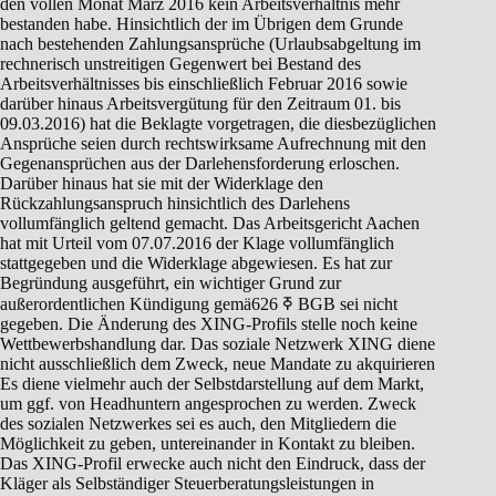
den vollen Monat März 2016 kein Arbeitsverhältnis mehr
bestanden habe. Hinsichtlich der im Übrigen dem Grunde
nach bestehenden Zahlungsansprüche (Urlaubsabgeltung im
rechnerisch unstreitigen Gegenwert bei Bestand des
Arbeitsverhältnisses bis einschließlich Februar 2016 sowie
darüber hinaus Arbeitsvergütung für den Zeitraum 01. bis
09.03.2016) hat die Beklagte vorgetragen, die diesbezüglichen
Ansprüche seien durch rechtswirksame Aufrechnung mit den
Gegenansprüchen aus der Darlehensforderung erloschen.
Darüber hinaus hat sie mit der Widerklage den
Rückzahlungsanspruch hinsichtlich des Darlehens
vollumfänglich geltend gemacht. Das Arbeitsgericht Aachen
hat mit Urteil vom 07.07.2016 der Klage vollumfänglich
stattgegeben und die Widerklage abgewiesen. Es hat zur
Begründung ausgeführt, ein wichtiger Grund zur
außerordentlichen Kündigung gemäߧ 626 BGB sei nicht
gegeben. Die Änderung des XING-Profils stelle noch keine
Wettbewerbshandlung dar. Das soziale Netzwerk XING diene
nicht ausschließlich dem Zweck, neue Mandate zu akquirieren
Es diene vielmehr auch der Selbstdarstellung auf dem Markt,
um ggf. von Headhuntern angesprochen zu werden. Zweck
des sozialen Netzwerkes sei es auch, den Mitgliedern die
Möglichkeit zu geben, untereinander in Kontakt zu bleiben.
Das XING-Profil erwecke auch nicht den Eindruck, dass der
Kläger als Selbständiger Steuerberatungsleistungen in