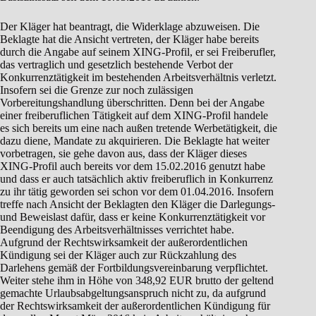
Der Kläger hat beantragt, die Widerklage abzuweisen. Die
Beklagte hat die Ansicht vertreten, der Kläger habe bereits
durch die Angabe auf seinem XING-Profil, er sei Freiberufler,
das vertraglich und gesetzlich bestehende Verbot der
Konkurrenztätigkeit im bestehenden Arbeitsverhältnis verletzt.
Insofern sei die Grenze zur noch zulässigen
Vorbereitungshandlung überschritten. Denn bei der Angabe
einer freiberuflichen Tätigkeit auf dem XING-Profil handele
es sich bereits um eine nach außen tretende Werbetätigkeit, die
dazu diene, Mandate zu akquirieren. Die Beklagte hat weiter
vorbetragen, sie gehe davon aus, dass der Kläger dieses
XING-Profil auch bereits vor dem 15.02.2016 genutzt habe
und dass er auch tatsächlich aktiv freiberuflich in Konkurrenz
zu ihr tätig geworden sei schon vor dem 01.04.2016. Insofern
treffe nach Ansicht der Beklagten den Kläger die Darlegungs-
und Beweislast dafür, dass er keine Konkurrenztätigkeit vor
Beendigung des Arbeitsverhältnisses verrichtet habe.
Aufgrund der Rechtswirksamkeit der außerordentlichen
Kündigung sei der Kläger auch zur Rückzahlung des
Darlehens gemäß der Fortbildungsvereinbarung verpflichtet.
Weiter stehe ihm in Höhe von 348,92 EUR brutto der geltend
gemachte Urlaubsabgeltungsanspruch nicht zu, da aufgrund
der Rechtswirksamkeit der außerordentlichen Kündigung für