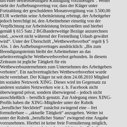
um einer betriebsbedingten Kündigung vorzubeugen“. Weiter
sieht der Aufhebungsvertrag vor, dass der Kläger unter
Fortzahlung der geschuldeten Monatsvergütung von 3.500,00
EUR weiterhin seine Arbeitsleistung erbringt, der Arbeitgeber
jedoch berechtigt ist, den Arbeitnehmer einseitig von der
Verpflichtung zur Arbeitsleistung freizustellen und hierbei
gemäß § 615 Satz 2 BGBanderweitige Bezüge anzurechnen
sind, „soweit nicht während der Freistellung Urlaub gewährt
wird“. Unter der Überschrift „Wettbewerbsverbot“ regelt § 5
Abs. 1 des Aufhebungsvertrages ausdrücklich: „Bis zum
Beendigungstermin bleibt der Arbeitnehmer an das
arbeitsvertragliche Wettbewerbsverbot gebunden. In diesem
Zeitraum ist jegliche Tätigkeit für ein
Wettbewerbsunternehmen zum Unternehmen des Arbeitgebers
verboten“. Ein nachvertragliches Wettbewerbsverbot wurde
nicht vereinbart. Der Kläger ist seit dem 24.08.2010 Mitglied
im sozialen Netzwerk XING. Dieses wird im Gegensatz zu
anderen sozialen Netzwerken wie z. b. Facebook nicht
überwiegend privat, sondern überwiegend – jedoch nicht
ausschließlich – beruflich genutzt. Zur Anlegung eines XING-
Profils haben die XING-Mitglieder unter der Rubrik
„beruflicher Steckbrief“ zunächst zwingend eine – frei
formulierbare – „aktuelle Tätigkeit“ anzugeben. Weiter ist
unter der Rubrik „beruflicher Status“ zwingend eine Angabe
vorzunehmen. Hierbei ist keine freie Formulierung möglich,