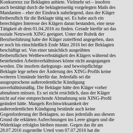
Konkurrenz zur Beklagten anbiete. Vielmehr sei – insofern
auch bestätigt durch die beklagtenseitig vorgelegten Mails des
Mandanten – eher der Eindruck naheliegend, dass der Kläger
freiberuflich für die Beklagte tätig sei. Es habe auch ein
berechtigtes Interesse des Klägers daran bestanden, eine neue
Tätigkeit ab dem 01.04.2016 zu finden. Gerade hierfür sei das
soziale Netzwerk XING geeignet. Unter der Rubrik der
Berufserfahrung habe der Kläger zutreffend angegeben, dass
er noch bis einschließlich Ende März 2016 bei der Beklagten
beschäftigt sei. Von einer tatsächlich ausgeübten
freiberuflichen Wettbewerbstätigkeit des Klägers während des
bestehenden Arbeitsverhältnisses könne nicht ausgegangen
werden. Die insofern darlegungs- und beweispflichtige
Beklagte lege neben der Änderung des XING-Profils keine
weiteren Umstände hierfür dar. Jedenfalls sei die
ausgesprochene außerordentliche Kündigung
unverhältnismäßig. Die Beklagte hätte den Kläger vorher
abmahnen müssen. Es sei nicht ersichtlich, dass der Kläger
nicht auf eine entsprechende Abmahnung sein XING-Profil
geändert hätte. Mangels Rechtswirksamkeit der
außerordentlichen Kündigung bestünde auch keine
Gegenforderung der Beklagten, so dass jedenfalls aus diesem
Grund die erklärten Aufrechnungen ins Leere gingen und die
Widerklage erfolglos bleiben musste. Gegen das ihr am
28.07.2016 zugestellte Urteil vom 07.07.2016 hat die