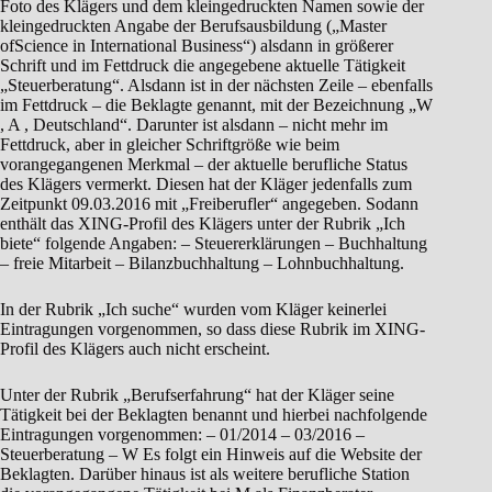
Foto des Klägers und dem kleingedruckten Namen sowie der
kleingedruckten Angabe der Berufsausbildung („Master
ofScience in International Business“) alsdann in größerer
Schrift und im Fettdruck die angegebene aktuelle Tätigkeit
„Steuerberatung“. Alsdann ist in der nächsten Zeile – ebenfalls
im Fettdruck – die Beklagte genannt, mit der Bezeichnung „W
, A , Deutschland“. Darunter ist alsdann – nicht mehr im
Fettdruck, aber in gleicher Schriftgröße wie beim
vorangegangenen Merkmal – der aktuelle berufliche Status
des Klägers vermerkt. Diesen hat der Kläger jedenfalls zum
Zeitpunkt 09.03.2016 mit „Freiberufler“ angegeben. Sodann
enthält das XING-Profil des Klägers unter der Rubrik „Ich
biete“ folgende Angaben: – Steuererklärungen – Buchhaltung
– freie Mitarbeit – Bilanzbuchhaltung – Lohnbuchhaltung.
In der Rubrik „Ich suche“ wurden vom Kläger keinerlei
Eintragungen vorgenommen, so dass diese Rubrik im XING-
Profil des Klägers auch nicht erscheint.
Unter der Rubrik „Berufserfahrung“ hat der Kläger seine
Tätigkeit bei der Beklagten benannt und hierbei nachfolgende
Eintragungen vorgenommen: – 01/2014 – 03/2016 –
Steuerberatung – W Es folgt ein Hinweis auf die Website der
Beklagten. Darüber hinaus ist als weitere berufliche Station