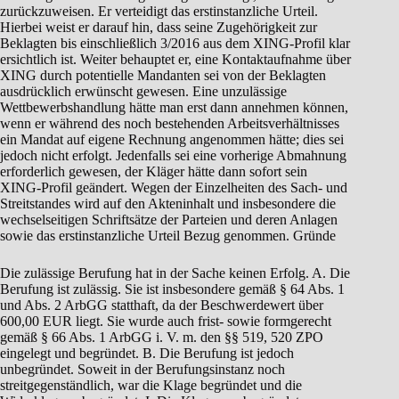
zurückzuweisen. Er verteidigt das erstinstanzliche Urteil.
Hierbei weist er darauf hin, dass seine Zugehörigkeit zur
Beklagten bis einschließlich 3/2016 aus dem XING-Profil klar
ersichtlich ist. Weiter behauptet er, eine Kontaktaufnahme über
XING durch potentielle Mandanten sei von der Beklagten
ausdrücklich erwünscht gewesen. Eine unzulässige
Wettbewerbshandlung hätte man erst dann annehmen können,
wenn er während des noch bestehenden Arbeitsverhältnisses
ein Mandat auf eigene Rechnung angenommen hätte; dies sei
jedoch nicht erfolgt. Jedenfalls sei eine vorherige Abmahnung
erforderlich gewesen, der Kläger hätte dann sofort sein
XING-Profil geändert. Wegen der Einzelheiten des Sach- und
Streitstandes wird auf den Akteninhalt und insbesondere die
wechselseitigen Schriftsätze der Parteien und deren Anlagen
sowie das erstinstanzliche Urteil Bezug genommen. Gründe
Die zulässige Berufung hat in der Sache keinen Erfolg. A. Die
Berufung ist zulässig. Sie ist insbesondere gemäß § 64 Abs. 1
und Abs. 2 ArbGG statthaft, da der Beschwerdewert über
600,00 EUR liegt. Sie wurde auch frist- sowie formgerecht
gemäß § 66 Abs. 1 ArbGG i. V. m. den §§ 519, 520 ZPO
eingelegt und begründet. B. Die Berufung ist jedoch
unbegründet. Soweit in der Berufungsinstanz noch
streitgegenständlich, war die Klage begründet und die