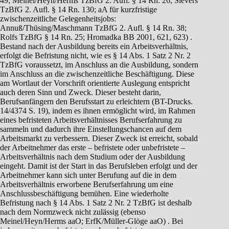
49; Meinel/Heyn/Herms TzBfG 2. Aufl. § 14 Rn. 26; Sievers
TzBfG 2. Aufl. § 14 Rn. 130; aA für kurzfristige
zwischenzeitliche Gelegenheitsjobs:
Annuß/Thüsing/Maschmann TzBfG 2. Aufl. § 14 Rn. 38;
Rolfs TzBfG § 14 Rn. 25; Hromadka BB 2001, 621, 623) .
Bestand nach der Ausbildung bereits ein Arbeitsverhältnis,
erfolgt die Befristung nicht, wie es § 14 Abs. 1 Satz 2 Nr. 2
TzBfG voraussetzt, im Anschluss an die Ausbildung, sondern
im Anschluss an die zwischenzeitliche Beschäftigung. Diese
am Wortlaut der Vorschrift orientierte Auslegung entspricht
auch deren Sinn und Zweck. Dieser besteht darin,
Berufsanfängern den Berufsstart zu erleichtern (BT-Drucks.
14/4374 S. 19), indem es ihnen ermöglicht wird, im Rahmen
eines befristeten Arbeitsverhältnisses Berufserfahrung zu
sammeln und dadurch ihre Einstellungschancen auf dem
Arbeitsmarkt zu verbessern. Dieser Zweck ist erreicht, sobald
der Arbeitnehmer das erste – befristete oder unbefristete –
Arbeitsverhältnis nach dem Studium oder der Ausbildung
eingeht. Damit ist der Start in das Berufsleben erfolgt und der
Arbeitnehmer kann sich unter Berufung auf die in dem
Arbeitsverhältnis erworbene Berufserfahrung um eine
Anschlussbeschäftigung bemühen. Eine wiederholte
Befristung nach § 14 Abs. 1 Satz 2 Nr. 2 TzBfG ist deshalb
nach dem Normzweck nicht zulässig (ebenso
Meinel/Heyn/Herms aaO; ErfK/Müller-Glöge aaO) . Bei