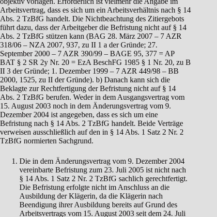
objektiv vorlagen. Erforderlich ist vielmehr die Angabe im
Arbeitsvertrag, dass es sich um ein Arbeitsverhältnis nach § 14
Abs. 2 TzBfG handelt. Die Nichtbeachtung des Zitiergebots
führt dazu, dass der Arbeitgeber die Befristung nicht auf § 14
Abs. 2 TzBfG stützen kann (BAG 28. März 2007 – 7 AZR
318/06 – NZA 2007, 937, zu II 1 a der Gründe; 27.
September 2000 – 7 AZR 390/99 – BAGE 95, 377 = AP
BAT § 2 SR 2y Nr. 20 = EzA BeschFG 1985 § 1 Nr. 20, zu B
II 3 der Gründe; 1. Dezember 1999 – 7 AZR 449/98 – BB
2000, 1525, zu II der Gründe). b) Danach kann sich die
Beklagte zur Rechtfertigung der Befristung nicht auf § 14
Abs. 2 TzBfG berufen. Weder in dem Ausgangsvertrag vom
15. August 2003 noch in dem Änderungsvertrag vom 9.
Dezember 2004 ist angegeben, dass es sich um eine
Befristung nach § 14 Abs. 2 TzBfG handelt. Beide Verträge
verweisen ausschließlich auf den in § 14 Abs. 1 Satz 2 Nr. 2
TzBfG normierten Sachgrund.
Die in dem Änderungsvertrag vom 9. Dezember 2004
vereinbarte Befristung zum 23. Juli 2005 ist nicht nach
§ 14 Abs. 1 Satz 2 Nr. 2 TzBfG sachlich gerechtfertigt.
Die Befristung erfolgte nicht im Anschluss an die
Ausbildung der Klägerin, da die Klägerin nach
Beendigung ihrer Ausbildung bereits auf Grund des
Arbeitsvertrags vom 15. August 2003 seit dem 24. Juli