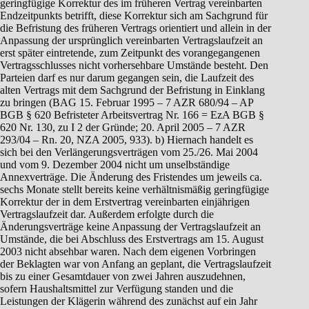
geringfügige Korrektur des im früheren Vertrag vereinbarten
Endzeitpunkts betrifft, diese Korrektur sich am Sachgrund für
die Befristung des früheren Vertrags orientiert und allein in der
Anpassung der ursprünglich vereinbarten Vertragslaufzeit an
erst später eintretende, zum Zeitpunkt des vorangegangenen
Vertragsschlusses nicht vorhersehbare Umstände besteht. Den
Parteien darf es nur darum gegangen sein, die Laufzeit des
alten Vertrags mit dem Sachgrund der Befristung in Einklang
zu bringen (BAG 15. Februar 1995 – 7 AZR 680/94 – AP
BGB § 620 Befristeter Arbeitsvertrag Nr. 166 = EzA BGB §
620 Nr. 130, zu I 2 der Gründe; 20. April 2005 – 7 AZR
293/04 – Rn. 20, NZA 2005, 933). b) Hiernach handelt es
sich bei den Verlängerungsverträgen vom 25./26. Mai 2004
und vom 9. Dezember 2004 nicht um unselbständige
Annexverträge. Die Änderung des Fristendes um jeweils ca.
sechs Monate stellt bereits keine verhältnismäßig geringfügige
Korrektur der in dem Erstvertrag vereinbarten einjährigen
Vertragslaufzeit dar. Außerdem erfolgte durch die
Änderungsverträge keine Anpassung der Vertragslaufzeit an
Umstände, die bei Abschluss des Erstvertrags am 15. August
2003 nicht absehbar waren. Nach dem eigenen Vorbringen
der Beklagten war von Anfang an geplant, die Vertragslaufzeit
bis zu einer Gesamtdauer von zwei Jahren auszudehnen,
sofern Haushaltsmittel zur Verfügung standen und die
Leistungen der Klägerin während des zunächst auf ein Jahr