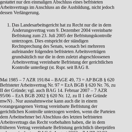
gestattet nur den einmaligen Abschluss eines befristeten
Arbeitsvertrags im Anschluss an die Ausbildung, nicht jedoch
dessen Verlängerung.
Das Landesarbeitsgericht hat zu Recht nur die in dem
Änderungsvertrag vom 9. Dezember 2004 vereinbarte
Befristung zum 23. Juli 2005 der Befristungskontrolle
unterzogen. Dies entspricht der ständigen
Rechtsprechung des Senats, wonach bei mehreren
aufeinander folgenden befristeten Arbeitsverträgen
grundsätzlich nur die in dem zuletzt abgeschlossenen
Arbeitsvertrag vereinbarte Befristung der gerichtlichen
Kontrolle unterliegt (st. Rspr. seit BAG 8.
Mai 1985 – 7 AZR 191/84 – BAGE 49, 73 = AP BGB § 620
Befristeter Arbeitsvertrag Nr. 97 = EzA BGB § 620 Nr. 76, zu
II der Gründe; vgl. auch BAG 14. Februar 2007 – 7 AZR
95/06 – EzA BGB 2002 § 620 Nr. 12, zu II 1 der Gründe
mwN) . Nur ausnahmsweise kann auch die in einem
vorangegangenen Vertrag vereinbarte Befristung der
gerichtlichen Kontrolle unterzogen werden, wenn die Parteien
dem Arbeitnehmer bei Abschluss des letzten befristeten
Arbeitsvertrags das Recht vorbehalten haben, die in dem
früheren Vertrag vereinbarte Befristung gerichtlich überprüfen