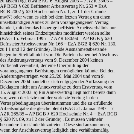
zu lassen (vgl. etwa BAG 6. August 2003 – 7 AZR 33/03 –
AP BGB § 620 Befristeter Arbeitsvertrag Nr. 253 = EzA
BGB 2002 § 620 Hochschulen Nr. 1, zu I 1 der Gründe
mwN) oder wenn es sich bei dem letzten Vertrag um einen
unselbständigen Annex zu dem vorangegangenen Vertrag
handelt, mit dem das bisherige befristete Arbeitsverhältnis nur
hinsichtlich seines Endzeitpunkts modifiziert werden sollte
(BAG 15. Februar 1995 – 7 AZR 680/94 – AP BGB § 620
Befristeter Arbeitsvertrag Nr. 166 = EzA BGB § 620 Nr. 130,
zu I 1 und I 2 der Gründe) . Beide Ausnahmetatbestände
liegen im Streitfall nicht vor. Die Parteien haben bei Abschluss
des Änderungsvertrags vom 9. Dezember 2004 keinen
Vorbehalt vereinbart, der eine Überprüfung der
vorangegangenen Befristungen ermöglichen könnte. Bei den
Änderungsverträgen vom 25./26. Mai 2004 und vom 9.
Dezember 2004 handelt es sich entgegen der Auffassung der
Beklagten nicht um Annexverträge zu dem Erstvertrag vom
15. August 2003. a) Ein Annexvertrag liegt nicht bereits dann
vor, wenn der letzte und der vorletzte Vertrag in den
Vertragsbedingungen übereinstimmen und die zu erfüllende
Arbeitsaufgabe die gleiche bleibt (BAG 21. Januar 1987 – 7
AZR 265/85 – AP BGB § 620 Hochschule Nr. 4 = EzA BGB
§ 620 Nr. 89, zu I 2 der Gründe) . Es müssen vielmehr
besondere Umstände hinzutreten. Diese sind anzunehmen,
wenn der Anschlussvertrag lediglich eine verhältnismäßig