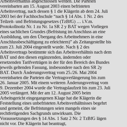
Arbeitsverhältnis abgeschlossen werden. Die Parteien
vereinbarten am 15. August 2003 einen befristeten
Arbeitsvertrag, nach dessen § 1 die Klägerin ab dem 24. Juli
2003 bei der Fachhochschule “nach § 14 Abs. 1 Nr. 2 des
Teilzeit- und Befristungsgesetzes (TzBfG) … i.V.m.
Protokollnotiz Nr. 1 zu Nr. 1a SR 2 y BAT wegen Vorliegen
eines sachlichen Grundes (Befristung im Anschluss an eine
Ausbildung, um den Übergang des Arbeitnehmers in eine
Anschlussbeschäftigung zu erleichtern)” als Zeitangestellte bis
zum 23. Juli 2004 eingestellt wurde. Nach § 2 des
Arbeitsvertrags bestimmte sich das Arbeitsverhältnis nach dem
BAT und den diesen ergänzenden, ändernden oder
ersetzenden Tarifverträgen in der für den Bereich des Bundes
jeweils geltenden Fassung, insbesondere nach den SR 2y
BAT. Durch Änderungsvertrag vom 25./26. Mai 2004
vereinbarten die Parteien die Vertragsverlängerung bis zum
26. Januar 2005. Mit einem weiteren Änderungsvertrag vom
9. Dezember 2004 wurde die Vertragslaufzeit bis zum 23. Juli
2005 verlängert. Mit der am 12. August 2005 beim
Arbeitsgericht eingegangenen Klage hat die Klägerin die
Feststellung eines unbefristeten Arbeitsverhältnisses begehrt
und gemeint, die Befristungen seien mangels eines sie
rechtfertigenden Sachgrunds unwirksam. Die
Voraussetzungen des § 14 Abs. 1 Satz 2 Nr. 2 TzBfG lägen
nicht vor. Die Klägerin hat beantragt,