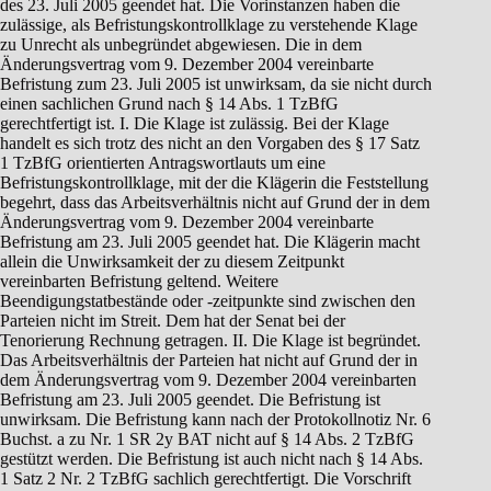
des 23. Juli 2005 geendet hat. Die Vorinstanzen haben die
zulässige, als Befristungskontrollklage zu verstehende Klage
zu Unrecht als unbegründet abgewiesen. Die in dem
Änderungsvertrag vom 9. Dezember 2004 vereinbarte
Befristung zum 23. Juli 2005 ist unwirksam, da sie nicht durch
einen sachlichen Grund nach § 14 Abs. 1 TzBfG
gerechtfertigt ist. I. Die Klage ist zulässig. Bei der Klage
handelt es sich trotz des nicht an den Vorgaben des § 17 Satz
1 TzBfG orientierten Antragswortlauts um eine
Befristungskontrollklage, mit der die Klägerin die Feststellung
begehrt, dass das Arbeitsverhältnis nicht auf Grund der in dem
Änderungsvertrag vom 9. Dezember 2004 vereinbarte
Befristung am 23. Juli 2005 geendet hat. Die Klägerin macht
allein die Unwirksamkeit der zu diesem Zeitpunkt
vereinbarten Befristung geltend. Weitere
Beendigungstatbestände oder -zeitpunkte sind zwischen den
Parteien nicht im Streit. Dem hat der Senat bei der
Tenorierung Rechnung getragen. II. Die Klage ist begründet.
Das Arbeitsverhältnis der Parteien hat nicht auf Grund der in
dem Änderungsvertrag vom 9. Dezember 2004 vereinbarten
Befristung am 23. Juli 2005 geendet. Die Befristung ist
unwirksam. Die Befristung kann nach der Protokollnotiz Nr. 6
Buchst. a zu Nr. 1 SR 2y BAT nicht auf § 14 Abs. 2 TzBfG
gestützt werden. Die Befristung ist auch nicht nach § 14 Abs.
1 Satz 2 Nr. 2 TzBfG sachlich gerechtfertigt. Die Vorschrift