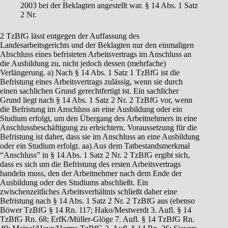
2003 bei der Beklagten angestellt war. § 14 Abs. 1 Satz
2 Nr.
2 TzBfG lässt entgegen der Auffassung des
Landesarbeitsgerichts und der Beklagten nur den einmaligen
Abschluss eines befristeten Arbeitsvertrags im Anschluss an
die Ausbildung zu, nicht jedoch dessen (mehrfache)
Verlängerung. a) Nach § 14 Abs. 1 Satz 1 TzBfG ist die
Befristung eines Arbeitsvertrags zulässig, wenn sie durch
einen sachlichen Grund gerechtfertigt ist. Ein sachlicher
Grund liegt nach § 14 Abs. 1 Satz 2 Nr. 2 TzBfG vor, wenn
die Befristung im Anschluss an eine Ausbildung oder ein
Studium erfolgt, um den Übergang des Arbeitnehmers in eine
Anschlussbeschäftigung zu erleichtern. Voraussetzung für die
Befristung ist daher, dass sie im Anschluss an eine Ausbildung
oder ein Studium erfolgt. aa) Aus dem Tatbestandsmerkmal
“Anschluss” in § 14 Abs. 1 Satz 2 Nr. 2 TzBfG ergibt sich,
dass es sich um die Befristung des ersten Arbeitsvertrags
handeln muss, den der Arbeitnehmer nach dem Ende der
Ausbildung oder des Studiums abschließt. Ein
zwischenzeitliches Arbeitsverhältnis schließt daher eine
Befristung nach § 14 Abs. 1 Satz 2 Nr. 2 TzBfG aus (ebenso
Böwer TzBfG § 14 Rn. 117; Hako/Mestwerdt 3. Aufl. § 14
TzBfG Rn. 68; ErfK/Müller-Glöge 7. Aufl. § 14 TzBfG Rn.