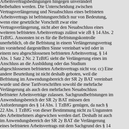
Arbeitsvertragsbedingungen hingegen unverändert
beibehalten werden. Die Unterscheidung zwischen
Vertragsverlängerung und Neuabschluss eines befristeten
Arbeitsvertrags ist befristungsrechtlich nur von Bedeutung,
wenn eine gesetzliche Vorschrift zwar eine
Vertragsverlängerung, nicht aber den Neuabschluss eines
weiteren befristeten Arbeitsvertrags zulässt wie zB § 14 Abs. 2
TzBfG. Ansonsten ist es für die Befristungskontrolle
unerheblich, ob die Befristung in einem Verlängerungsvertrag
im vorstehend dargestellten Sinne vereinbart wird oder in
einem neu abgeschlossenen befristeten Arbeitsvertrag. § 14
Abs. 1 Satz 2 Nr. 2 TzBfG sieht die Verlängerung eines im
Anschluss an die Ausbildung oder das Studium
abgeschlossenen befristeten Arbeitsvertrags nicht vor. cc) Eine
andere Beurteilung ist nicht deshalb geboten, weil die
Befristung im Anwendungsbereich der SR 2y BAT vereinbart
wurde und diese Tarifvorschriften sowohl die mehrfache
Verlängerung als auch den mehrfachen Neuabschluss
befristeter Arbeitsverträge zulassen. Sachgrundbefristungen im
Anwendungsbereich der SR 2y BAT müssen den
Anforderungen des § 14 Abs. 1 TzBfG genügen, da nach §
22 Abs. 1 TzBfG von dieser Bestimmung nicht zu Ungunsten
des Arbeitnehmers abgewichen werden darf. Deshalb ist auch
im Anwendungsbereich der SR 2y BAT die Verlängerung
eines befristeten Arbeitsvertrags mit dem Sachgrund des § 14