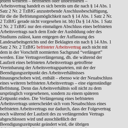
jedem weiteren – befristeten oder unbefristeten –
Arbeitsvertrag handelt es sich bereits um die nach § 14 Abs. 1
Satz 2 Nr. 2 TzBfG anzustrebende Anschlussbeschäftigung,
für die die Befristungsmöglichkeit nach § 14 Abs. 1 Satz 2 Nr.
2 TzBfG gerade nicht vorgesehen ist. bb) Da § 14 Abs. 1 Satz
2 Nr. 2 TzBfG nur den einmaligen Abschluss eines befristeten
Arbeitsvertrags nach dem Ende der Ausbildung oder des
Studiums zulässt, kann entgegen der Auffassung des
Landesarbeitsgerichts und der Beklagten ein nach § 14 Abs. 1
Satz 2 Nr. 2 TzBfG
befristeter Arbeitsvertrag
auch nicht mit
dem in der Vorschrift normierten Sachgrund “verlängert”
werden. Eine Vertragsverlängerung, dh. die während der
Laufzeit eines befristeten Arbeitsvertrags getroffene
Vereinbarung der Arbeitsvertragsparteien, mit der der
Beendigungszeitpunkt des Arbeitsverhältnisses
hinausgeschoben wird, enthält – ebenso wie der Neuabschluss
eines weiteren befristeten Arbeitsvertrags – eine eigenständige
Befristung. Denn das Arbeitsverhältnis soll nicht zu dem
ursprünglich vorgesehenen, sondern zu einem späteren
Zeitpunkt enden. Die Verlängerung eines befristeten
Arbeitsvertrags unterscheidet sich vom Neuabschluss eines
befristeten Arbeitsvertrags nur dadurch, dass der Folgevertrag
noch während der Laufzeit des zu verlängernden Vertrags
abgeschlossen wird und ausschließlich der
Beendigungszeitpunkt geändert wird, die übrigen