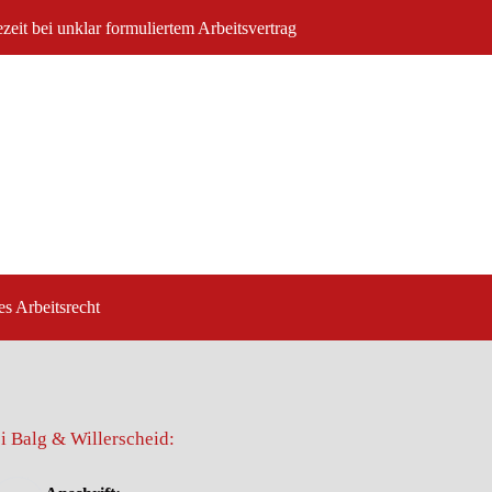
zeit bei unklar formuliertem Arbeitsvertrag
es Arbeitsrecht
i Balg & Willerscheid: