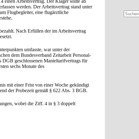
14 einen Arbeitsvertrag. Der Kläger sollte ab
erlassen werden. Der Arbeitsvertrag stand unter
m Flugbegleiter, eine flugärztliche
estehe.
Keine
Ergebni
ezahlt. Nach Erfüllen der im Arbeitsvertrag
setzt.
Unterpunkten umfasste, war unter der
schen dem Bundesverband Zeitarbeit Personal-
s DGB geschlossenen Manteltarifvertrags für
rsten sechs Monate des
tnis mit einer Frist von einer Woche gekündigt
rend der Probezeit gemäß § 622 Abs. 3 BGB.
ungen, wobei die Ziff. 4 in § 3 doppelt