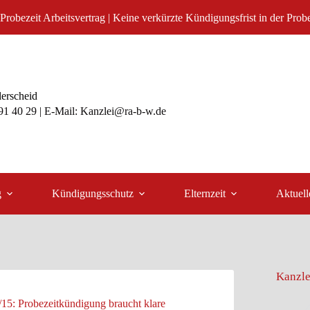
 Probezeit Arbeitsvertrag | Keine verkürzte Kündigungsfrist in der Probe
lerscheid
991 40 29 | E-Mail: Kanzlei@ra-b-w.de
g
Kündigungsschutz
Elternzeit
Aktuell
Kanzle
15: Probezeitkündigung braucht klare