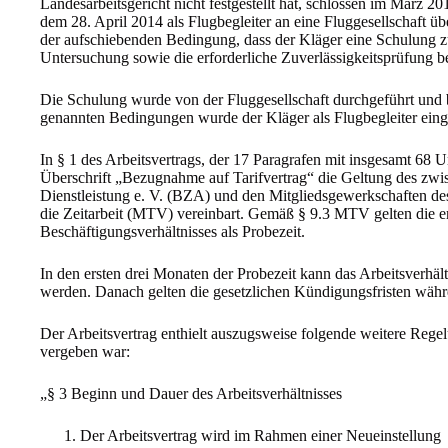
Landesarbeitsgericht nicht festgestellt hat, schlossen im März 20
dem 28. April 2014 als Flugbegleiter an eine Fluggesellschaft üb
der aufschiebenden Bedingung, dass der Kläger eine Schulung zu
Untersuchung sowie die erforderliche Zuverlässigkeitsprüfung b
Die Schulung wurde von der Fluggesellschaft durchgeführt und b
genannten Bedingungen wurde der Kläger als Flugbegleiter einge
In § 1 des Arbeitsvertrags, der 17 Paragrafen mit insgesamt 68 
Überschrift „Bezugnahme auf Tarifvertrag“ die Geltung des zwi
Dienstleistung e. V. (BZA) und den Mitgliedsgewerkschaften de
die Zeitarbeit (MTV) vereinbart. Gemäß § 9.3 MTV gelten die e
Beschäftigungsverhältnisses als Probezeit.
In den ersten drei Monaten der Probezeit kann das Arbeitsverhäl
werden. Danach gelten die gesetzlichen Kündigungsfristen wäh
Der Arbeitsvertrag enthielt auszugsweise folgende weitere Regel
vergeben war:
„§ 3 Beginn und Dauer des Arbeitsverhältnisses
Der Arbeitsvertrag wird im Rahmen einer Neueinstellung