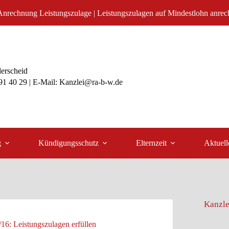
 Anrechnung Leistungszulage | Leistungszulagen auf Mindestlohn anre
lerscheid
991 40 29 | E-Mail: Kanzlei@ra-b-w.de
g
Kündigungsschutz
Elternzeit
Aktuell
Kanzle
16: Leistungszulagen erfüllen