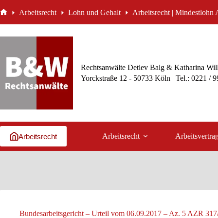
Zum
Arbeitsrecht
Lohn und Gehalt
Arbeitsrecht | Mindestlohn
Inhalt
Start
springen
Rechtsanwälte Detlev Balg & Katharina Wil
Yorckstraße 12 - 50733 Köln | Tel.: 0221 / 
Arbeitsrecht
Arbeitsvertra
Arbeitsrecht
Bundesarbeitsgericht – Urteil vom 06.09.2017 – Az. 5 AZR 317/