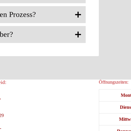
en Prozess?
eber?
id:
Öffnungszeiten:
Mont
,
Diens
29
Mittw
-