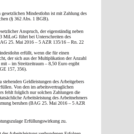
 gesetzlichen Mindestlohn ist mit Zahlung des
schen (§ 362 Abs. 1 BGB).
setzlicher Anspruch, der eigenständig neben
 § 3 MiLoG führt bei Unterschreiten des
(BAG 25. Mai 2016 – 5 AZR 135/16 – Rn. 22
destlohn erfüllt, wenn die für einen
t, der sich aus der Multiplikation der Anzahl
 mit – im Streitzeitraum – 8,50 Euro ergibt
GE 157, 356).
gma stehenden Geldleistungen des Arbeitgebers
üllen. Von den im arbeitsvertraglichen
s fehlt folglich nur solchen Zahlungen die
tatsächliche Arbeitsleistung des Arbeitnehmers
stimmung beruhen (BAG 25. Mai 2016 – 5 AZR
tungszulage Erfüllungswirkung zu.
 der Arbeitsleistung verbundenen Erfolgen