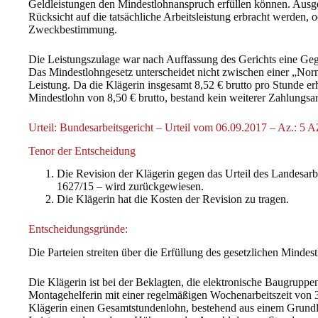
Geldleistungen den Mindestlohnanspruch erfüllen können. Aus
Rücksicht auf die tatsächliche Arbeitsleistung erbracht werden, 
Zweckbestimmung.
Die Leistungszulage war nach Auffassung des Gerichts eine Gegen
Das Mindestlohngesetz unterscheidet nicht zwischen einer „Nor
Leistung. Da die Klägerin insgesamt 8,52 € brutto pro Stunde er
Mindestlohn von 8,50 € brutto, bestand kein weiterer Zahlungsa
Urteil: Bundesarbeitsgericht – Urteil vom 06.09.2017 – Az.: 5
Tenor der Entscheidung
Die Revision der Klägerin gegen das Urteil des Landesar
1627/15 – wird zurückgewiesen.
Die Klägerin hat die Kosten der Revision zu tragen.
Entscheidungsgründe:
Die Parteien streiten über die Erfüllung des gesetzlichen Mindes
Die Klägerin ist bei der Beklagten, die elektronische Baugruppen
Montagehelferin mit einer regelmäßigen Wochenarbeitszeit von 3
Klägerin einen Gesamtstundenlohn, bestehend aus einem Grundl