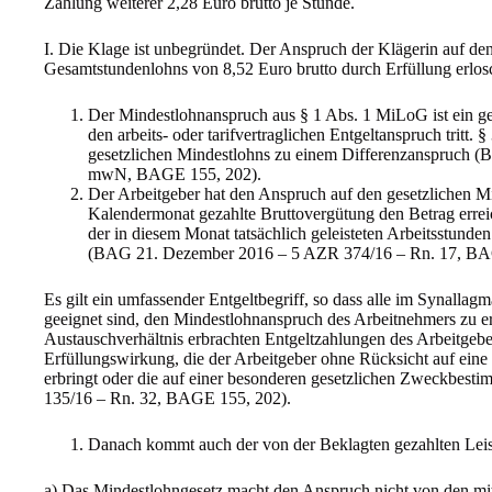
Zahlung weiterer 2,28 Euro brutto je Stunde.
I. Die Klage ist unbegründet. Der Anspruch der Klägerin auf den
Gesamtstundenlohns von 8,52 Euro brutto durch Erfüllung erlo
Der Mindestlohnanspruch aus § 1 Abs. 1 MiLoG ist ein ge
den arbeits- oder tarifvertraglichen Entgeltanspruch tritt.
gesetzlichen Mindestlohns zu einem Differenzanspruch 
mwN, BAGE 155, 202).
Der Arbeitgeber hat den Anspruch auf den gesetzlichen Min
Kalendermonat gezahlte Bruttovergütung den Betrag erreich
der in diesem Monat tatsächlich geleisteten Arbeitsstunden
(BAG 21. Dezember 2016 – 5 AZR 374/16 – Rn. 17, BA
Es gilt ein umfassender Entgeltbegriff, so dass alle im Synalla
geeignet sind, den Mindestlohnanspruch des Arbeitnehmers zu erf
Austauschverhältnis erbrachten Entgeltzahlungen des Arbeitgeber
Erfüllungswirkung, die der Arbeitgeber ohne Rücksicht auf eine 
erbringt oder die auf einer besonderen gesetzlichen Zweckbe
135/16 – Rn. 32, BAGE 155, 202).
Danach kommt auch der von der Beklagten gezahlten Leis
a) Das Mindestlohngesetz macht den Anspruch nicht von den mit