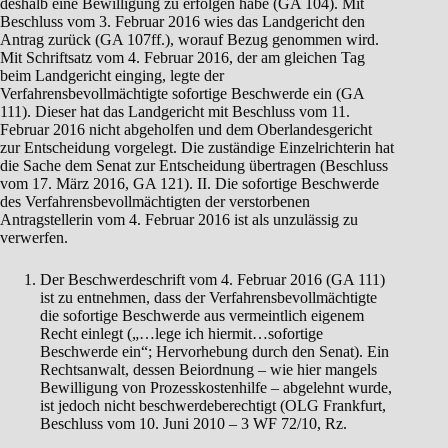
deshalb eine Bewilligung zu erfolgen habe (GA 104). Mit
Beschluss vom 3. Februar 2016 wies das Landgericht den
Antrag zurück (GA 107ff.), worauf Bezug genommen wird.
Mit Schriftsatz vom 4. Februar 2016, der am gleichen Tag
beim Landgericht einging, legte der
Verfahrensbevollmächtigte sofortige Beschwerde ein (GA
111). Dieser hat das Landgericht mit Beschluss vom 11.
Februar 2016 nicht abgeholfen und dem Oberlandesgericht
zur Entscheidung vorgelegt. Die zuständige Einzelrichterin hat
die Sache dem Senat zur Entscheidung übertragen (Beschluss
vom 17. März 2016, GA 121). II. Die sofortige Beschwerde
des Verfahrensbevollmächtigten der verstorbenen
Antragstellerin vom 4. Februar 2016 ist als unzulässig zu
verwerfen.
Der Beschwerdeschrift vom 4. Februar 2016 (GA 111)
ist zu entnehmen, dass der Verfahrensbevollmächtigte
die sofortige Beschwerde aus vermeintlich eigenem
Recht einlegt („…lege ich hiermit…sofortige
Beschwerde ein“; Hervorhebung durch den Senat). Ein
Rechtsanwalt, dessen Beiordnung – wie hier mangels
Bewilligung von Prozesskostenhilfe – abgelehnt wurde,
ist jedoch nicht beschwerdeberechtigt (OLG Frankfurt,
Beschluss vom 10. Juni 2010 – 3 WF 72/10, Rz.