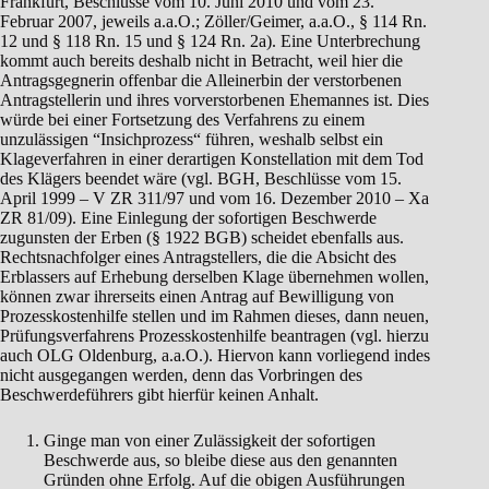
Frankfurt, Beschlüsse vom 10. Juni 2010 und vom 23.
Februar 2007, jeweils a.a.O.; Zöller/Geimer, a.a.O., § 114 Rn.
12 und § 118 Rn. 15 und § 124 Rn. 2a). Eine Unterbrechung
kommt auch bereits deshalb nicht in Betracht, weil hier die
Antragsgegnerin offenbar die Alleinerbin der verstorbenen
Antragstellerin und ihres vorverstorbenen Ehemannes ist. Dies
würde bei einer Fortsetzung des Verfahrens zu einem
unzulässigen “Insichprozess“ führen, weshalb selbst ein
Klageverfahren in einer derartigen Konstellation mit dem Tod
des Klägers beendet wäre (vgl. BGH, Beschlüsse vom 15.
April 1999 – V ZR 311/97 und vom 16. Dezember 2010 – Xa
ZR 81/09). Eine Einlegung der sofortigen Beschwerde
zugunsten der Erben (§ 1922 BGB) scheidet ebenfalls aus.
Rechtsnachfolger eines Antragstellers, die die Absicht des
Erblassers auf Erhebung derselben Klage übernehmen wollen,
können zwar ihrerseits einen Antrag auf Bewilligung von
Prozesskostenhilfe stellen und im Rahmen dieses, dann neuen,
Prüfungsverfahrens Prozesskostenhilfe beantragen (vgl. hierzu
auch OLG Oldenburg, a.a.O.). Hiervon kann vorliegend indes
nicht ausgegangen werden, denn das Vorbringen des
Beschwerdeführers gibt hierfür keinen Anhalt.
Ginge man von einer Zulässigkeit der sofortigen
Beschwerde aus, so bleibe diese aus den genannten
Gründen ohne Erfolg. Auf die obigen Ausführungen