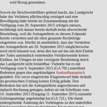
wird Bezug genommen.
Soweit der Beschwerdeführer geltend macht, das Landgericht
habe das Verfahren pflichtwidrig verzögert und eine
Bewilligung hätte bereits im Zusammenhang mit der
Verfügung vom 29. September 2015 erfolgen müssen,
rechtfertigt sich daraus bereits deshalb keine abweichende
Beurteilung, weil die Antragstellerin zu diesem Zeitpunkt
bereits verstorben und die oben genannte Rechtsfolge
eingetreten war. Hierfür ist unerheblich, dass das Versterben
der Antragstellerin am 29. September 2015 möglicherweise
noch nicht bekannt war, denn dies hat auf das mit dem Eintritt
des Todes automatisch eintretenden Verfahrensende keinen
Einfluss. Im Übrigen ist eine verzögerte Bearbeitung durch
das Landgericht nicht feststellbar. Vielmehr hat es mit
Verfügung vom 9. September 2015 (GA 70f.) zutreffend
Bedenken gegen den angekündigten
Auskunftsanspruch
geäußert. Der zuvor eingereichte Klageentwurf hätte deshalb
im gewünschten Umfang keinen Erfolg gehabt. Den
Bedenken hat sich die Antragstellerin angeschlossen und
dadurch Rechnung getragen, indem sie mit Schriftsatz vom
10. September 2015 (Eingang 11. September 2015) nunmehr
Zahlungsanträge angekündigt hat (GA 72f.). Die damit
einhergehende Änderung des Vorbringens zu den materiellen
Erfolgsaussichten ihrer beabsichtigten Klage musste zur