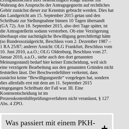
Wahrung des Anspruchs der Antragsgegnerin auf rechtliches
Gehör zunächst dieser zur Kenntnis gebracht werden. Dies hat
das Landgericht am 15. September 2015 getan und den
Schriftsatz zur Stellungnahme binnen 10 Tagen übersandt
(GA 72). Am 18. September 2015, also drei Tage später, ist
die Antragstellerin sodann verstorben. Ob eine Verzögerung
überhaupt eine nachträgliche Bewilligung gerechtfertigt hätte
(so Bundessozialgericht, Beschluss vom 2. Dezember 1987 –
1 RA 25/87; anderer Ansicht: OLG Frankfurt, Beschluss vom
10. Juni 2010, a.a.O.; OLG Oldenburg, Beschluss vom 27.
Januar 2010, a.a.O., siehe auch den dort genannten
Meinungsstand) bedarf hier keiner Entscheidung, weil sich
eine verzögerte Bearbeitung aus den genannten Gründen nicht
feststellen lässt. Der Beschwerdeführer verkennt, dass
zunächst keine “Bewilligungsreife“ vorgelegen hat, sondern
dies allenfalls erst mit dem am 11. September 2015
eingegangen Schriftsatz der Fall war. III. Eine
Kostenentscheidung ist im
Prozesskostenhilfeprüfungsverfahren nicht veranlasst, § 127
Abs. 4 ZPO.
Was passiert mit einem PKH-