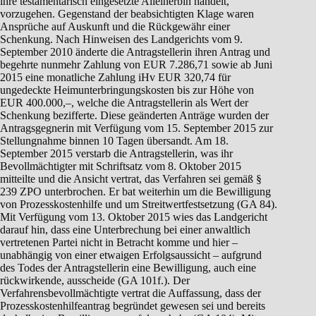
ihre testamentarisch eingesetzte Alleinerbin handelt,
vorzugehen. Gegenstand der beabsichtigten Klage waren
Ansprüche auf Auskunft und die Rückgewähr einer
Schenkung. Nach Hinweisen des Landgerichts vom 9.
September 2010 änderte die Antragstellerin ihren Antrag und
begehrte nunmehr Zahlung von EUR 7.286,71 sowie ab Juni
2015 eine monatliche Zahlung iHv EUR 320,74 für
ungedeckte Heimunterbringungskosten bis zur Höhe von
EUR 400.000,–, welche die Antragstellerin als Wert der
Schenkung bezifferte. Diese geänderten Anträge wurden der
Antragsgegnerin mit Verfügung vom 15. September 2015 zur
Stellungnahme binnen 10 Tagen übersandt. Am 18.
September 2015 verstarb die Antragstellerin, was ihr
Bevollmächtigter mit Schriftsatz vom 8. Oktober 2015
mitteilte und die Ansicht vertrat, das Verfahren sei gemäß §
239 ZPO unterbrochen. Er bat weiterhin um die Bewilligung
von Prozesskostenhilfe und um Streitwertfestsetzung (GA 84).
Mit Verfügung vom 13. Oktober 2015 wies das Landgericht
darauf hin, dass eine Unterbrechung bei einer anwaltlich
vertretenen Partei nicht in Betracht komme und hier –
unabhängig von einer etwaigen Erfolgsaussicht – aufgrund
des Todes der Antragstellerin eine Bewilligung, auch eine
rückwirkende, ausscheide (GA 101f.). Der
Verfahrensbevollmächtigte vertrat die Auffassung, dass der
Prozesskostenhilfeantrag begründet gewesen sei und bereits