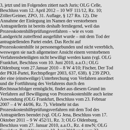
3, jetzt und im Folgenden zitiert nach Juris; OLG Celle,
Beschluss vom 12. April 2012 – 10 WF 111/12, Rz. 10;
Zöller/Geimer, ZPO, 31. Auflage, § 127 Rn. 12). Die
Annahme der Einlegung im Namen der verstorbenen
Antragstellerin ist bereits deshalb fernliegend, weil das
Prozesskostenhilfeprüfungsverfahren – wie es vom
Landgericht zutreffend ausgeführt wurde – mit dem Tod der
antragstellenden Partei endet. Das Recht auf
Prozesskostenhilfe ist personengebunden und nicht vererblich,
weswegen sie nach allgemeiner Ansicht einem verstorbenen
Verfahrensbeteiligten nicht bewilligt werden kann (vgl. OLG
Frankfurt, Beschluss vom 10. Juni 2010, a.a.O.; OLG
Oldenburg vom 27.Januar 2010 – 8 W 4/10; Fischer, Der Tod
der PKH-Partei, Rechtspfleger 2003, 637, 638). § 239 ZPO,
der eine (einstweilige) Unterbrechung von Verfahren anordnet
und die Fortführung des Verfahrens durch den
Rechtsnachfolger ermöglicht, findet aus diesem Grund im
Verfahren auf Bewilligung von Prozesskostenhilfe auch keine
Anwendung (OLG Frankfurt, Beschluss vom 23. Februar
2007 – 4 W 44/06, Rz. 7). Vielmehr ist das
Prozesskostenhilfeprüfungsverfahren mit dem Tod des
Antragstellers beendet (vgl. OLG Jena, Beschluss vom 17.
Oktober 2011 – 9 W 452/11, Rz. 3; OLG Oldenburg,
Beschluss vom 27. Januar 2010, a.a.O., Rz. 4 mwN; OLG