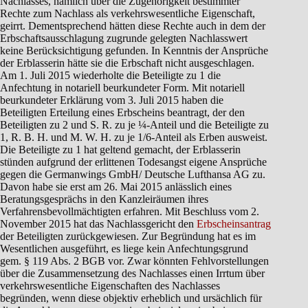
Nachlasses, nämlich über die Zugehörigkeit bestimmter
Rechte zum Nachlass als verkehrswesentliche Eigenschaft,
geirrt. Dementsprechend hätten diese Rechte auch in dem der
Erbschaftsausschlagung zugrunde gelegten Nachlasswert
keine Berücksichtigung gefunden. In Kenntnis der Ansprüche
der Erblasserin hätte sie die Erbschaft nicht ausgeschlagen.
Am 1. Juli 2015 wiederholte die Beteiligte zu 1 die
Anfechtung in notariell beurkundeter Form. Mit notariell
beurkundeter Erklärung vom 3. Juli 2015 haben die
Beteiligten Erteilung eines Erbscheins beantragt, der den
Beteiligten zu 2 und S. R. zu je ¼-Anteil und die Beteiligte zu
1, R. B. H. und M. W. H. zu je 1/6-Anteil als Erben ausweist.
Die Beteiligte zu 1 hat geltend gemacht, der Erblasserin
stünden aufgrund der erlittenen Todesangst eigene Ansprüche
gegen die Germanwings GmbH/ Deutsche Lufthansa AG zu.
Davon habe sie erst am 26. Mai 2015 anlässlich eines
Beratungsgesprächs in den Kanzleiräumen ihres
Verfahrensbevollmächtigten erfahren. Mit Beschluss vom 2.
November 2015 hat das Nachlassgericht den
Erbscheinsantrag
der Beteiligten zurückgewiesen. Zur Begründung hat es im
Wesentlichen ausgeführt, es liege kein Anfechtungsgrund
gem. § 119 Abs. 2 BGB vor. Zwar könnten Fehlvorstellungen
über die Zusammensetzung des Nachlasses einen Irrtum über
verkehrswesentliche Eigenschaften des Nachlasses
begründen, wenn diese objektiv erheblich und ursächlich für