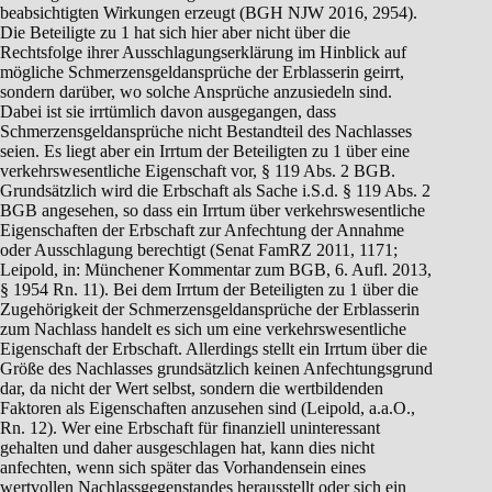
beabsichtigten Wirkungen erzeugt (BGH NJW 2016, 2954).
Die Beteiligte zu 1 hat sich hier aber nicht über die
Rechtsfolge ihrer Ausschlagungserklärung im Hinblick auf
mögliche Schmerzensgeldansprüche der Erblasserin geirrt,
sondern darüber, wo solche Ansprüche anzusiedeln sind.
Dabei ist sie irrtümlich davon ausgegangen, dass
Schmerzensgeldansprüche nicht Bestandteil des Nachlasses
seien. Es liegt aber ein Irrtum der Beteiligten zu 1 über eine
verkehrswesentliche Eigenschaft vor, § 119 Abs. 2 BGB.
Grundsätzlich wird die Erbschaft als Sache i.S.d. § 119 Abs. 2
BGB angesehen, so dass ein Irrtum über verkehrswesentliche
Eigenschaften der Erbschaft zur Anfechtung der Annahme
oder Ausschlagung berechtigt (Senat FamRZ 2011, 1171;
Leipold, in: Münchener Kommentar zum BGB, 6. Aufl. 2013,
§ 1954 Rn. 11). Bei dem Irrtum der Beteiligten zu 1 über die
Zugehörigkeit der Schmerzensgeldansprüche der Erblasserin
zum Nachlass handelt es sich um eine verkehrswesentliche
Eigenschaft der Erbschaft. Allerdings stellt ein Irrtum über die
Größe des Nachlasses grundsätzlich keinen Anfechtungsgrund
dar, da nicht der Wert selbst, sondern die wertbildenden
Faktoren als Eigenschaften anzusehen sind (Leipold, a.a.O.,
Rn. 12). Wer eine Erbschaft für finanziell uninteressant
gehalten und daher ausgeschlagen hat, kann dies nicht
anfechten, wenn sich später das Vorhandensein eines
wertvollen Nachlassgegenstandes herausstellt oder sich ein