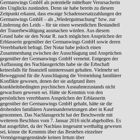
Germanwings GmbH als potentielle mittelbare Verursacherin
des Unglücks zustünden. Denn sie habe bereits zu diesem
Zeitpunkt erkannt, dass etwaige Schadensersatzzahlungen der
Germanwings GmbH – als „Wiedergutmachung“ bzw. zur
Linderung des Leids – für sie einen wesentlichen Bestandteil
der Trauerbewältigung ausmachen würden. Aus diesem
Grund habe sie den Notar R. nach möglichen Ansprüchen der
Erblasserin gegenüber der Germanwings GmbH sowie deren
Vererbbarkeit befragt. Der Notar habe jedoch einen
Zusammenhang zwischen der Ausschlagung und Ansprüchen
gegenüber der Germanwings GmbH verneint. Entgegen der
Auffassung des Nachlassgerichts habe sie die Erbschaft
keinesfalls für finanziell uninteressant gehalten. Vielmehr sei
Beweggrund für die Ausschlagung die Vermeidung familiärer
Konflikte gewesen, denen der sie aufgrund ihres
krankheitsbedingten psychischen Ausnahmezustands nicht
gewachsen gewesen sei. Hätte sie Kenntnis von den
persönlichen vererbbaren Ansprüchen der Erblasserin
gegenüber der Germanwings GmbH gehabt, hätte sie die
drohenden familiären Auseinandersetzungen aber in Kauf
genommen. Das Nachlassgericht hat der Beschwerde mit
weiterem Beschluss vom 7. Januar 2016 nicht abgeholfen. Es
hat ausgeführt, da der Nachlass insgesamt werthaltig gewesen
sei, könne die Kenntnis über das Bestehen einzelner
Vermögensgegenstände keinen Irrtum über