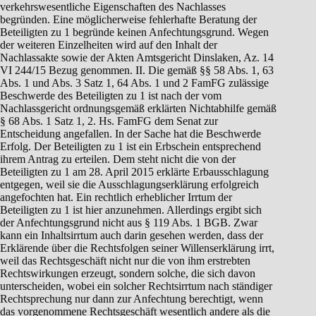
verkehrswesentliche Eigenschaften des Nachlasses
begründen. Eine möglicherweise fehlerhafte Beratung der
Beteiligten zu 1 begründe keinen Anfechtungsgrund. Wegen
der weiteren Einzelheiten wird auf den Inhalt der
Nachlassakte sowie der Akten Amtsgericht Dinslaken, Az. 14
VI 244/15 Bezug genommen. II. Die gemäß §§ 58 Abs. 1, 63
Abs. 1 und Abs. 3 Satz 1, 64 Abs. 1 und 2 FamFG zulässige
Beschwerde des Beteiligten zu 1 ist nach der vom
Nachlassgericht ordnungsgemäß erklärten Nichtabhilfe gemäß
§ 68 Abs. 1 Satz 1, 2. Hs. FamFG dem Senat zur
Entscheidung angefallen. In der Sache hat die Beschwerde
Erfolg. Der Beteiligten zu 1 ist ein Erbschein entsprechend
ihrem Antrag zu erteilen. Dem steht nicht die von der
Beteiligten zu 1 am 28. April 2015 erklärte Erbausschlagung
entgegen, weil sie die Ausschlagungserklärung erfolgreich
angefochten hat. Ein rechtlich erheblicher Irrtum der
Beteiligten zu 1 ist hier anzunehmen. Allerdings ergibt sich
der Anfechtungsgrund nicht aus § 119 Abs. 1 BGB. Zwar
kann ein Inhaltsirrtum auch darin gesehen werden, dass der
Erklärende über die Rechtsfolgen seiner Willenserklärung irrt,
weil das Rechtsgeschäft nicht nur die von ihm erstrebten
Rechtswirkungen erzeugt, sondern solche, die sich davon
unterscheiden, wobei ein solcher Rechtsirrtum nach ständiger
Rechtsprechung nur dann zur Anfechtung berechtigt, wenn
das vorgenommene Rechtsgeschäft wesentlich andere als die