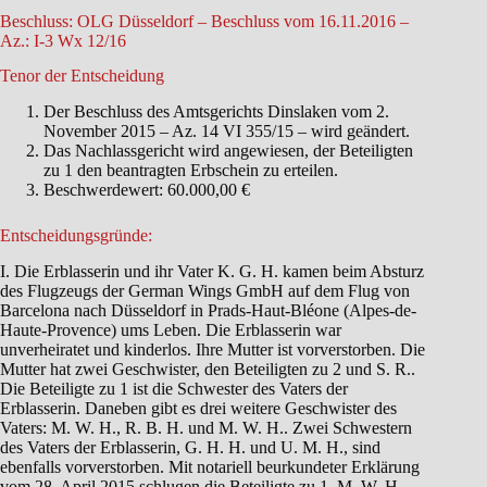
Beschluss: OLG Düsseldorf – Beschluss vom 16.11.2016 –
Az.: I-3 Wx 12/16
Tenor der Entscheidung
Der Beschluss des Amtsgerichts Dinslaken vom 2.
November 2015 – Az. 14 VI 355/15 – wird geändert.
Das Nachlassgericht wird angewiesen, der Beteiligten
zu 1 den beantragten Erbschein zu erteilen.
Beschwerdewert: 60.000,00 €
Entscheidungsgründe:
I. Die Erblasserin und ihr Vater K. G. H. kamen beim Absturz
des Flugzeugs der German Wings GmbH auf dem Flug von
Barcelona nach Düsseldorf in Prads-Haut-Bléone (Alpes-de-
Haute-Provence) ums Leben. Die Erblasserin war
unverheiratet und kinderlos. Ihre Mutter ist vorverstorben. Die
Mutter hat zwei Geschwister, den Beteiligten zu 2 und S. R..
Die Beteiligte zu 1 ist die Schwester des Vaters der
Erblasserin. Daneben gibt es drei weitere Geschwister des
Vaters: M. W. H., R. B. H. und M. W. H.. Zwei Schwestern
des Vaters der Erblasserin, G. H. H. und U. M. H., sind
ebenfalls vorverstorben. Mit notariell beurkundeter Erklärung
vom 28. April 2015 schlugen die Beteiligte zu 1, M. W. H.