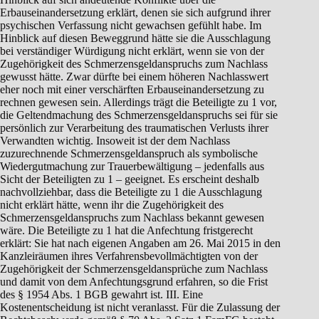
Erbauseinandersetzung erklärt, denen sie sich aufgrund ihrer
psychischen Verfassung nicht gewachsen gefühlt habe. Im
Hinblick auf diesen Beweggrund hätte sie die Ausschlagung
bei verständiger Würdigung nicht erklärt, wenn sie von der
Zugehörigkeit des Schmerzensgeldanspruchs zum Nachlass
gewusst hätte. Zwar dürfte bei einem höheren Nachlasswert
eher noch mit einer verschärften Erbauseinandersetzung zu
rechnen gewesen sein. Allerdings trägt die Beteiligte zu 1 vor,
die Geltendmachung des Schmerzensgeldanspruchs sei für sie
persönlich zur Verarbeitung des traumatischen Verlusts ihrer
Verwandten wichtig. Insoweit ist der dem Nachlass
zuzurechnende Schmerzensgeldanspruch als symbolische
Wiedergutmachung zur Trauerbewältigung – jedenfalls aus
Sicht der Beteiligten zu 1 – geeignet. Es erscheint deshalb
nachvollziehbar, dass die Beteiligte zu 1 die Ausschlagung
nicht erklärt hätte, wenn ihr die Zugehörigkeit des
Schmerzensgeldanspruchs zum Nachlass bekannt gewesen
wäre. Die Beteiligte zu 1 hat die Anfechtung fristgerecht
erklärt: Sie hat nach eigenen Angaben am 26. Mai 2015 in den
Kanzleiräumen ihres Verfahrensbevollmächtigten von der
Zugehörigkeit der Schmerzensgeldansprüche zum Nachlass
und damit von dem Anfechtungsgrund erfahren, so die Frist
des § 1954 Abs. 1 BGB gewahrt ist. III. Eine
Kostenentscheidung ist nicht veranlasst. Für die Zulassung der