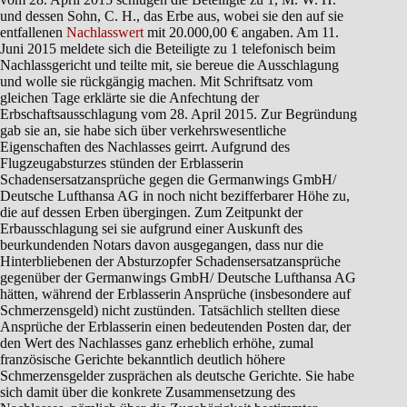
und dessen Sohn, C. H., das Erbe aus, wobei sie den auf sie
entfallenen
Nachlasswert
mit 20.000,00 € angaben. Am 11.
Juni 2015 meldete sich die Beteiligte zu 1 telefonisch beim
Nachlassgericht und teilte mit, sie bereue die Ausschlagung
und wolle sie rückgängig machen. Mit Schriftsatz vom
gleichen Tage erklärte sie die Anfechtung der
Erbschaftsausschlagung vom 28. April 2015. Zur Begründung
gab sie an, sie habe sich über verkehrswesentliche
Eigenschaften des Nachlasses geirrt. Aufgrund des
Flugzeugabsturzes stünden der Erblasserin
Schadensersatzansprüche gegen die Germanwings GmbH/
Deutsche Lufthansa AG in noch nicht bezifferbarer Höhe zu,
die auf dessen Erben übergingen. Zum Zeitpunkt der
Erbausschlagung sei sie aufgrund einer Auskunft des
beurkundenden Notars davon ausgegangen, dass nur die
Hinterbliebenen der Absturzopfer Schadensersatzansprüche
gegenüber der Germanwings GmbH/ Deutsche Lufthansa AG
hätten, während der Erblasserin Ansprüche (insbesondere auf
Schmerzensgeld) nicht zustünden. Tatsächlich stellten diese
Ansprüche der Erblasserin einen bedeutenden Posten dar, der
den Wert des Nachlasses ganz erheblich erhöhe, zumal
französische Gerichte bekanntlich deutlich höhere
Schmerzensgelder zusprächen als deutsche Gerichte. Sie habe
sich damit über die konkrete Zusammensetzung des