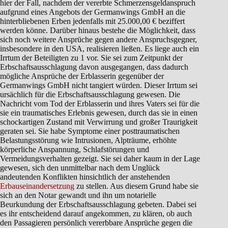
hier der Fall, nachdem der vererbte Schmerzensgeldanspruch
aufgrund eines Angebots der Germanwings GmbH an die
hinterbliebenen Erben jedenfalls mit 25.000,00 € beziffert
werden könne. Darüber hinaus bestehe die Möglichkeit, dass
sich noch weitere Ansprüche gegen andere Anspruchsgegner,
insbesondere in den USA, realisieren ließen. Es liege auch ein
Irrtum der Beteiligten zu 1 vor. Sie sei zum Zeitpunkt der
Erbschaftsausschlagung davon ausgegangen, dass dadurch
mögliche Ansprüche der Erblasserin gegenüber der
Germanwings GmbH nicht tangiert würden. Dieser Irrtum sei
ursächlich für die Erbschaftsausschlagung gewesen. Die
Nachricht vom Tod der Erblasserin und ihres Vaters sei für die
sie ein traumatisches Erlebnis gewesen, durch das sie in einen
schockartigen Zustand mit Verwirrung und großer Traurigkeit
geraten sei. Sie habe Symptome einer posttraumatischen
Belastungsstörung wie Intrusionen, Alpträume, erhöhte
körperliche Anspannung, Schlafstörungen und
Vermeidungsverhalten gezeigt. Sie sei daher kaum in der Lage
gewesen, sich den unmittelbar nach dem Unglück
andeutenden Konflikten hinsichtlich der anstehenden
Erbauseinandersetzung
zu stellen. Aus diesem Grund habe sie
sich an den Notar gewandt und ihn um notarielle
Beurkundung der Erbschaftsausschlagung gebeten. Dabei sei
es ihr entscheidend darauf angekommen, zu klären, ob auch
den Passagieren persönlich vererbbare Ansprüche gegen die