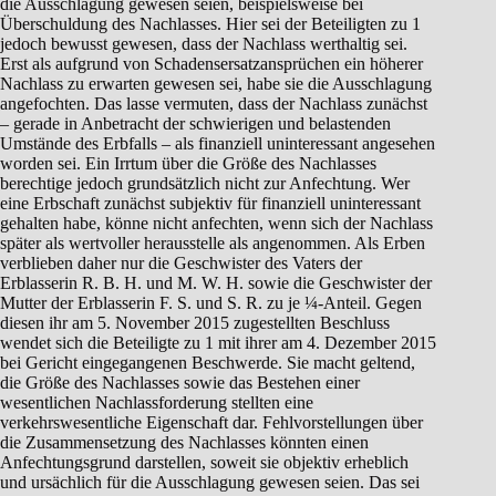
die Ausschlagung gewesen seien, beispielsweise bei
Überschuldung des Nachlasses. Hier sei der Beteiligten zu 1
jedoch bewusst gewesen, dass der Nachlass werthaltig sei.
Erst als aufgrund von Schadensersatzansprüchen ein höherer
Nachlass zu erwarten gewesen sei, habe sie die Ausschlagung
angefochten. Das lasse vermuten, dass der Nachlass zunächst
– gerade in Anbetracht der schwierigen und belastenden
Umstände des Erbfalls – als finanziell uninteressant angesehen
worden sei. Ein Irrtum über die Größe des Nachlasses
berechtige jedoch grundsätzlich nicht zur Anfechtung. Wer
eine Erbschaft zunächst subjektiv für finanziell uninteressant
gehalten habe, könne nicht anfechten, wenn sich der Nachlass
später als wertvoller herausstelle als angenommen. Als Erben
verblieben daher nur die Geschwister des Vaters der
Erblasserin R. B. H. und M. W. H. sowie die Geschwister der
Mutter der Erblasserin F. S. und S. R. zu je ¼-Anteil. Gegen
diesen ihr am 5. November 2015 zugestellten Beschluss
wendet sich die Beteiligte zu 1 mit ihrer am 4. Dezember 2015
bei Gericht eingegangenen Beschwerde. Sie macht geltend,
die Größe des Nachlasses sowie das Bestehen einer
wesentlichen Nachlassforderung stellten eine
verkehrswesentliche Eigenschaft dar. Fehlvorstellungen über
die Zusammensetzung des Nachlasses könnten einen
Anfechtungsgrund darstellen, soweit sie objektiv erheblich
und ursächlich für die Ausschlagung gewesen seien. Das sei