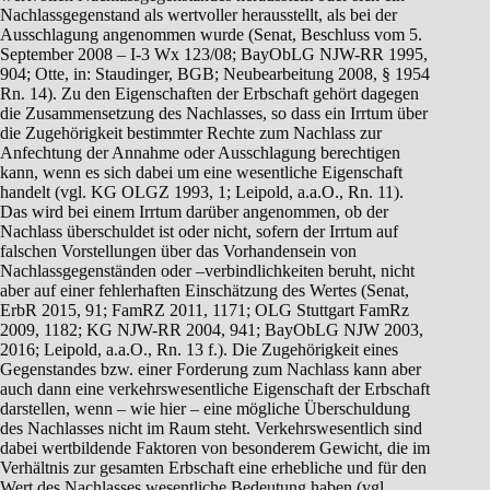
Nachlassgegenstand als wertvoller herausstellt, als bei der
Ausschlagung angenommen wurde (Senat, Beschluss vom 5.
September 2008 – I-3 Wx 123/08; BayObLG NJW-RR 1995,
904; Otte, in: Staudinger, BGB; Neubearbeitung 2008, § 1954
Rn. 14). Zu den Eigenschaften der Erbschaft gehört dagegen
die Zusammensetzung des Nachlasses, so dass ein Irrtum über
die Zugehörigkeit bestimmter Rechte zum Nachlass zur
Anfechtung der Annahme oder Ausschlagung berechtigen
kann, wenn es sich dabei um eine wesentliche Eigenschaft
handelt (vgl. KG OLGZ 1993, 1; Leipold, a.a.O., Rn. 11).
Das wird bei einem Irrtum darüber angenommen, ob der
Nachlass überschuldet ist oder nicht, sofern der Irrtum auf
falschen Vorstellungen über das Vorhandensein von
Nachlassgegenständen oder –verbindlichkeiten beruht, nicht
aber auf einer fehlerhaften Einschätzung des Wertes (Senat,
ErbR 2015, 91; FamRZ 2011, 1171; OLG Stuttgart FamRz
2009, 1182; KG NJW-RR 2004, 941; BayObLG NJW 2003,
2016; Leipold, a.a.O., Rn. 13 f.). Die Zugehörigkeit eines
Gegenstandes bzw. einer Forderung zum Nachlass kann aber
auch dann eine verkehrswesentliche Eigenschaft der Erbschaft
darstellen, wenn – wie hier – eine mögliche Überschuldung
des Nachlasses nicht im Raum steht. Verkehrswesentlich sind
dabei wertbildende Faktoren von besonderem Gewicht, die im
Verhältnis zur gesamten Erbschaft eine erhebliche und für den
Wert des Nachlasses wesentliche Bedeutung haben (vgl.