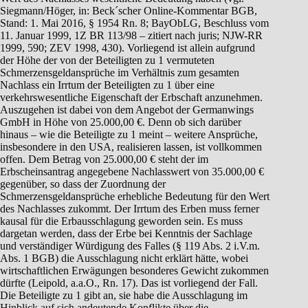
Siegmann/Höger, in: Beck´scher Online-Kommentar BGB,
Stand: 1. Mai 2016, § 1954 Rn. 8; BayObLG, Beschluss vom
11. Januar 1999, 1Z BR 113/98 – zitiert nach juris; NJW-RR
1999, 590; ZEV 1998, 430). Vorliegend ist allein aufgrund
der Höhe der von der Beteiligten zu 1 vermuteten
Schmerzensgeldansprüche im Verhältnis zum gesamten
Nachlass ein Irrtum der Beteiligten zu 1 über eine
verkehrswesentliche Eigenschaft der Erbschaft anzunehmen.
Auszugehen ist dabei von dem Angebot der Germanwings
GmbH in Höhe von 25.000,00 €. Denn ob sich darüber
hinaus – wie die Beteiligte zu 1 meint – weitere Ansprüche,
insbesondere in den USA, realisieren lassen, ist vollkommen
offen. Dem Betrag von 25.000,00 € steht der im
Erbscheinsantrag angegebene Nachlasswert von 35.000,00 €
gegenüber, so dass der Zuordnung der
Schmerzensgeldansprüche erhebliche Bedeutung für den Wert
des Nachlasses zukommt. Der Irrtum des Erben muss ferner
kausal für die Erbausschlagung geworden sein. Es muss
dargetan werden, dass der Erbe bei Kenntnis der Sachlage
und verständiger Würdigung des Falles (§ 119 Abs. 2 i.V.m.
Abs. 1 BGB) die Ausschlagung nicht erklärt hätte, wobei
wirtschaftlichen Erwägungen besonderes Gewicht zukommen
dürfte (Leipold, a.a.O., Rn. 17). Das ist vorliegend der Fall.
Die Beteiligte zu 1 gibt an, sie habe die Ausschlagung im
Hinblick auf sich andeutende Konflikte über die