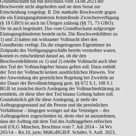
Grundbuchamt hat mit Beschluss vom 14.08.2023 der
Beschwerde nicht abgeholfen und sie dem Senat zur
Entscheidung vorgelegt. II. Die statthafte Beschwerde gegen
die ein Eintragungshindernis feststellende Zwischenverfügung
(§ 18 GBO) ist auch im Übrigen zulässig (§§ 71, 73 GBO).
Sie ist auch begründet. Das vom Grundbuchamt aufgezeigte
Eintragungshindernis besteht nicht. Die Beschwerdeführer zu
1) und 2) haben mit wirksamer Vollmacht über den
Grundbesitz verfügt. Da die eingetragenen Eigentümer im
Zeitpunkt des Verfügungsgeschäfts bereits verstorben waren,
kommt es entscheidend darauf an, ob die den
Beschwerdeführern zu 1) und 2) erteilte Vollmacht auch über
den Tod der Vollmachtgeber hinaus gelten soll. Dazu enthält
der Text der Vollmacht keinen ausdrücklichen Hinweis. Vor
der Anwendung der gesetzlichen Regelung bei Zweifeln an
der Dauer der Bevollmächtigung gem. §§ 672 S.1, 168 S.1
BGB ist zunächst durch Auslegung der Vollmachterklärung zu
ermitteln, ob diese über den Tod hinaus Geltung haben soll.
Grundsätzlich gilt für diese Auslegung, je mehr der
Auftragsgegenstand auf die Person und die persönlichen
Verhältnisse – hingegen weniger auf das Vermögen – des
Auftragsgebers zugeschnitten ist, desto eher ist anzunehmen,
dass der Auftrag mit dem Tod des Auftraggebers erlöschen
soll (OLG München, Beschluss vom 7. Juli 2014 – 34 Wx
265/14 – Rn.10, juris; MüKoBGB/F. Schäfer, 9. Aufl. 2023,