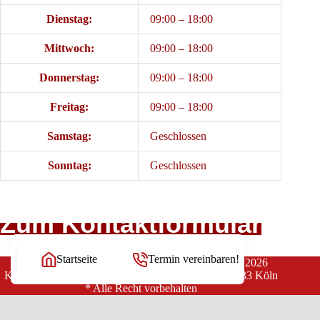
Dienstag:
09:00 – 18:00
Mittwoch:
09:00 – 18:00
Donnerstag:
09:00 – 18:00
Freitag:
09:00 – 18:00
Samstag:
Geschlossen
Sonntag:
Geschlossen
Zum Kontaktformular
Startseite
Termin vereinbaren!
Copyright Rechtsanwälte Balg und Willerscheid © 2026
Kanzlei Balg & Willerscheid * Yorckstraße 12 * 50733 Köln
* Alle Recht vorbehalten