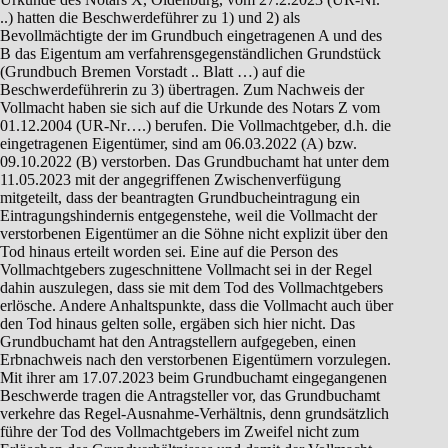
..) hatten die Beschwerdeführer zu 1) und 2) als
Bevollmächtigte der im Grundbuch eingetragenen A und des
B das Eigentum am verfahrensgegenständlichen Grundstück
(Grundbuch Bremen Vorstadt .. Blatt …) auf die
Beschwerdeführerin zu 3) übertragen. Zum Nachweis der
Vollmacht haben sie sich auf die Urkunde des Notars Z vom
01.12.2004 (UR-Nr….) berufen. Die Vollmachtgeber, d.h. die
eingetragenen Eigentümer, sind am 06.03.2022 (A) bzw.
09.10.2022 (B) verstorben. Das Grundbuchamt hat unter dem
11.05.2023 mit der angegriffenen Zwischenverfügung
mitgeteilt, dass der beantragten Grundbucheintragung ein
Eintragungshindernis entgegenstehe, weil die Vollmacht der
verstorbenen Eigentümer an die Söhne nicht explizit über den
Tod hinaus erteilt worden sei. Eine auf die Person des
Vollmachtgebers zugeschnittene Vollmacht sei in der Regel
dahin auszulegen, dass sie mit dem Tod des Vollmachtgebers
erlösche. Andere Anhaltspunkte, dass die Vollmacht auch über
den Tod hinaus gelten solle, ergäben sich hier nicht. Das
Grundbuchamt hat den Antragstellern aufgegeben, einen
Erbnachweis nach den verstorbenen Eigentümern vorzulegen.
Mit ihrer am 17.07.2023 beim Grundbuchamt eingegangenen
Beschwerde tragen die Antragsteller vor, das Grundbuchamt
verkehre das Regel-Ausnahme-Verhältnis, denn grundsätzlich
führe der Tod des Vollmachtgebers im Zweifel nicht zum