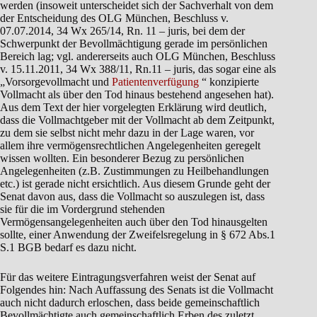
werden (insoweit unterscheidet sich der Sachverhalt von dem
der Entscheidung des OLG München, Beschluss v.
07.07.2014, 34 Wx 265/14, Rn. 11 – juris, bei dem der
Schwerpunkt der Bevollmächtigung gerade im persönlichen
Bereich lag; vgl. andererseits auch OLG München, Beschluss
v. 15.11.2011, 34 Wx 388/11, Rn.11 – juris, das sogar eine als
„Vorsorgevollmacht und
Patientenverfügung
“ konzipierte
Vollmacht als über den Tod hinaus bestehend angesehen hat).
Aus dem Text der hier vorgelegten Erklärung wird deutlich,
dass die Vollmachtgeber mit der Vollmacht ab dem Zeitpunkt,
zu dem sie selbst nicht mehr dazu in der Lage waren, vor
allem ihre vermögensrechtlichen Angelegenheiten geregelt
wissen wollten. Ein besonderer Bezug zu persönlichen
Angelegenheiten (z.B. Zustimmungen zu Heilbehandlungen
etc.) ist gerade nicht ersichtlich. Aus diesem Grunde geht der
Senat davon aus, dass die Vollmacht so auszulegen ist, dass
sie für die im Vordergrund stehenden
Vermögensangelegenheiten auch über den Tod hinausgelten
sollte, einer Anwendung der Zweifelsregelung in § 672 Abs.1
S.1 BGB bedarf es dazu nicht.
Für das weitere Eintragungsverfahren weist der Senat auf
Folgendes hin: Nach Auffassung des Senats ist die Vollmacht
auch nicht dadurch erloschen, dass beide gemeinschaftlich
Bevollmächtigte auch gemeinschaftlich Erben des zuletzt