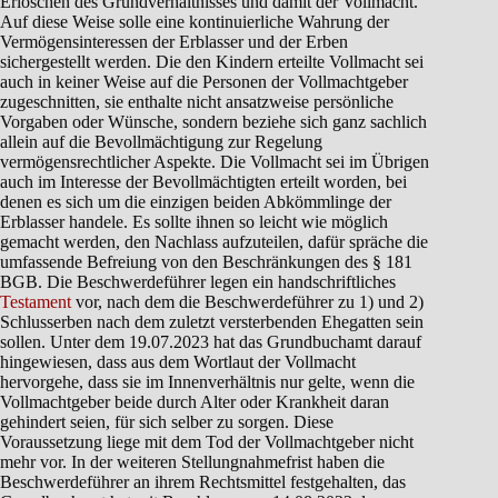
Erlöschen des Grundverhältnisses und damit der Vollmacht.
Auf diese Weise solle eine kontinuierliche Wahrung der
Vermögensinteressen der Erblasser und der Erben
sichergestellt werden. Die den Kindern erteilte Vollmacht sei
auch in keiner Weise auf die Personen der Vollmachtgeber
zugeschnitten, sie enthalte nicht ansatzweise persönliche
Vorgaben oder Wünsche, sondern beziehe sich ganz sachlich
allein auf die Bevollmächtigung zur Regelung
vermögensrechtlicher Aspekte. Die Vollmacht sei im Übrigen
auch im Interesse der Bevollmächtigten erteilt worden, bei
denen es sich um die einzigen beiden Abkömmlinge der
Erblasser handele. Es sollte ihnen so leicht wie möglich
gemacht werden, den Nachlass aufzuteilen, dafür spräche die
umfassende Befreiung von den Beschränkungen des § 181
BGB. Die Beschwerdeführer legen ein handschriftliches
Testament
vor, nach dem die Beschwerdeführer zu 1) und 2)
Schlusserben nach dem zuletzt versterbenden Ehegatten sein
sollen. Unter dem 19.07.2023 hat das Grundbuchamt darauf
hingewiesen, dass aus dem Wortlaut der Vollmacht
hervorgehe, dass sie im Innenverhältnis nur gelte, wenn die
Vollmachtgeber beide durch Alter oder Krankheit daran
gehindert seien, für sich selber zu sorgen. Diese
Voraussetzung liege mit dem Tod der Vollmachtgeber nicht
mehr vor. In der weiteren Stellungnahmefrist haben die
Beschwerdeführer an ihrem Rechtsmittel festgehalten, das