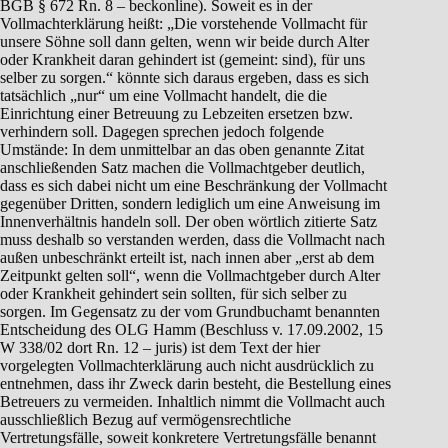
BGB § 672 Rn. 8 – beckonline). Soweit es in der
Vollmachterklärung heißt: „Die vorstehende Vollmacht für
unsere Söhne soll dann gelten, wenn wir beide durch Alter
oder Krankheit daran gehindert ist (gemeint: sind), für uns
selber zu sorgen.“ könnte sich daraus ergeben, dass es sich
tatsächlich „nur“ um eine Vollmacht handelt, die die
Einrichtung einer Betreuung zu Lebzeiten ersetzen bzw.
verhindern soll. Dagegen sprechen jedoch folgende
Umstände: In dem unmittelbar an das oben genannte Zitat
anschließenden Satz machen die Vollmachtgeber deutlich,
dass es sich dabei nicht um eine Beschränkung der Vollmacht
gegenüber Dritten, sondern lediglich um eine Anweisung im
Innenverhältnis handeln soll. Der oben wörtlich zitierte Satz
muss deshalb so verstanden werden, dass die Vollmacht nach
außen unbeschränkt erteilt ist, nach innen aber „erst ab dem
Zeitpunkt gelten soll“, wenn die Vollmachtgeber durch Alter
oder Krankheit gehindert sein sollten, für sich selber zu
sorgen. Im Gegensatz zu der vom Grundbuchamt benannten
Entscheidung des OLG Hamm (Beschluss v. 17.09.2002, 15
W 338/02 dort Rn. 12 – juris) ist dem Text der hier
vorgelegten Vollmachterklärung auch nicht ausdrücklich zu
entnehmen, dass ihr Zweck darin besteht, die Bestellung eines
Betreuers zu vermeiden. Inhaltlich nimmt die Vollmacht auch
ausschließlich Bezug auf vermögensrechtliche
Vertretungsfälle, soweit konkretere Vertretungsfälle benannt