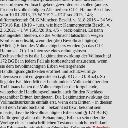
verstorbenen Vollmachtgebers geworden sein sollen (anders
für den bevollmächtigten Alleinerben: OLG Hamm Beschluss
vom 10.01.2013, 15 W 79/12 – FGPrax 2013, 148;
differenzierend: OLG München Beschl. v. 31.8.2016 – 34 Wx
273/16 Rn. 18/19 – juris, wie hier: Kammergericht Beschl. v.
2.3.2021 – 1 W 1503/20 Rn. 4/5 – beck-online). Es kann
dahingestellt bleiben, ob die Vollmacht tatsächlich wegen
Konfusion erlischt, wenn der (die) Bevollmächtigte(n)
(Allein-) Erben des Vollmachtgebers werden (so das OLG
Hamm a.a.O.). Im Interesse eines reibungslosen
Rechtsverkehrs ist die Legitimationswirkung der Vollmacht (§
172 BGB) in jedem Fall als fortbestehend anzusehen, wenn
sie dem bevollmächtigten Erben weitergehende
Handlungsmöglichkeiten eröffnet und schutzwürdige
Interessen nicht entgegenstehen (vgl. KG a.a.O. Rn.4). So
liegt der Fall hier: Mit der beurkundeten Vollmacht über den
Tod hinaus haben die Vollmachtgeber die fortgeltende,
weitgehende Handlungsvollmacht auch für den Nachlass
gegenüber Dritten kundgetan. Die Legitimationswirkung der
Vollmachtsurkunde entfällt erst, wenn dem Dritten – in diesem
Fall dem Grundbuchamt – bekannt ist bzw. bekannt sein
müsste, dass die Bevollmächtigten Erben sind (§ 173 BGB).
Dafür genügt allein die Behauptung, Erbe zu sein oder die
Vorlage eines handschriftlichen Testaments nicht, weil damit
der Erbennachweis nicht zu führen ist. Solange ein
Erbschein