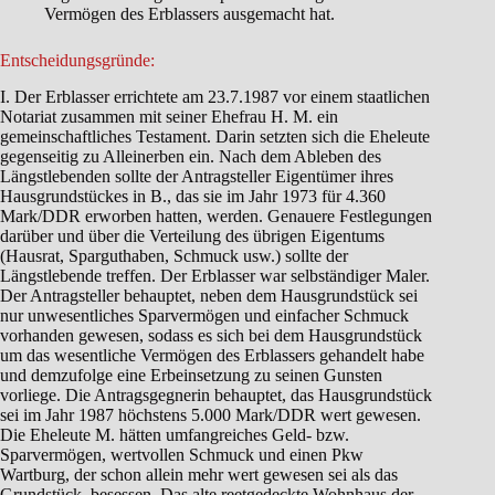
Vermögen des Erblassers ausgemacht hat.
Entscheidungsgründe:
I. Der Erblasser errichtete am 23.7.1987 vor einem staatlichen
Notariat zusammen mit seiner Ehefrau H. M. ein
gemeinschaftliches Testament. Darin setzten sich die Eheleute
gegenseitig zu Alleinerben ein. Nach dem Ableben des
Längstlebenden sollte der Antragsteller Eigentümer ihres
Hausgrundstückes in B., das sie im Jahr 1973 für 4.360
Mark/DDR erworben hatten, werden. Genauere Festlegungen
darüber und über die Verteilung des übrigen Eigentums
(Hausrat, Sparguthaben, Schmuck usw.) sollte der
Längstlebende treffen. Der Erblasser war selbständiger Maler.
Der Antragsteller behauptet, neben dem Hausgrundstück sei
nur unwesentliches Sparvermögen und einfacher Schmuck
vorhanden gewesen, sodass es sich bei dem Hausgrundstück
um das wesentliche Vermögen des Erblassers gehandelt habe
und demzufolge eine Erbeinsetzung zu seinen Gunsten
vorliege. Die Antragsgegnerin behauptet, das Hausgrundstück
sei im Jahr 1987 höchstens 5.000 Mark/DDR wert gewesen.
Die Eheleute M. hätten umfangreiches Geld- bzw.
Sparvermögen, wertvollen Schmuck und einen Pkw
Wartburg, der schon allein mehr wert gewesen sei als das
Grundstück, besessen. Das alte reetgedeckte Wohnhaus der