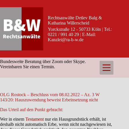
Zum
Inhalt
springen
Rechtsanwälte Detlev Balg &
Katharina Willerscheid
Yorckstraße 12 - 50733 Köln | Tel.:
0221 / 991 40 29 | E-Mail:
Kanzlei@ra-b-w.de
Bundesweite Beratung über Zoom oder Skype.
Vereinbaren Sie einen Termin.
OLG Rostock – Beschluss vom 08.02.2022 – Az. 3 W
143/20: Hauszuwendung beweist Erbeinsetzung nicht
Das Urteil auf den Punkt gebracht:
Wer in einem
Testament
nur ein Hausgrundstück erhält, ist
deshalb nicht automatisch Erbe, wenn nicht nachgewiesen ist,