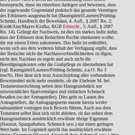
beansprucht, muss im einzelnen darlegen und beweisen, dass
der zugewandte Gegenstand praktisch das gesamte Vermögen
des Erblassers ausgemacht hat (Baumgärtel/Laumen/Prütting-
Schmitz, Handbuch der Beweislast, 4. Aufl., § 2087 Rn. 2;
Kroiß/Ann/Mayer-Krafka, BGB
Erbrecht
, 5. Aufl., § 2087
Rn. 14). Gelingt der Nachweis, ist dies ein starkes Indiz dafür,
dass der Erblasser dem Bedachten Rechte einräumen wollte,
die nur einem Erben zukommen. Das Indiz ist entkräftet,
wenn sich aus dem weiteren Inhalt der Verfügung ergibt, dass
der Bedachte nicht die Nachlassverbindlichkeiten zu tilgen,
nicht den Nachlass zu regeln und auch nicht die
Beerdigungskosten oder die Grabpflege zu übernehmen hat
(vgl. Baumgärtel/Laumen/Prütting-Schmitz, a.a.O. Rn 3
mwN). Hier lässt sich trotz Ausschöpfung aller vorhandenen
Beweismittel nicht mehr ermitteln, ob die Eheleute M. bei
Testamentserrichtung neben dem Hausgrundstück nur
unwesentliches Sparvermögen und einfachen Schmuck
besaßen (so der Antragsteller). Dies geht zu Lasten des
Antragstellers, die Antragsgegnerin musste hierzu weder
substantiiert vortragen noch Beweis führen. Auch aus dem
Testament selbst lässt sich nicht ableiten, ob das neben dem
Hausgrundstück ausdrücklich erwähnte übrige Eigentum
(Hausrat, Sparguthaben, Schmuck usw.) nur einen geringen
Wert hatte. Im Gegenteil spricht das ausdrücklich erwähnte
übrige Eigentum (Hausrat, Sparguthaben, Schmuck usw.) eher