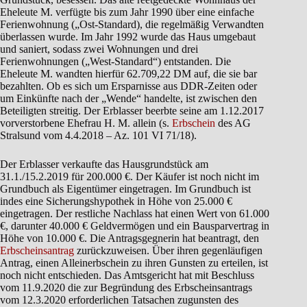
Eheleute M. verfügte bis zum Jahr 1990 über eine einfache
Ferienwohnung („Ost-Standard), die regelmäßig Verwandten
überlassen wurde. Im Jahr 1992 wurde das Haus umgebaut
und saniert, sodass zwei Wohnungen und drei
Ferienwohnungen („West-Standard“) entstanden. Die
Eheleute M. wandten hierfür 62.709,22 DM auf, die sie bar
bezahlten. Ob es sich um Ersparnisse aus DDR-Zeiten oder
um Einkünfte nach der „Wende“ handelte, ist zwischen den
Beteiligten streitig. Der Erblasser beerbte seine am 1.12.2017
vorverstorbene Ehefrau H. M. allein (s.
Erbschein
des AG
Stralsund vom 4.4.2018 – Az. 101 VI 71/18).
Der Erblasser verkaufte das Hausgrundstück am
31.1./15.2.2019 für 200.000 €. Der Käufer ist noch nicht im
Grundbuch als Eigentümer eingetragen. Im Grundbuch ist
indes eine Sicherungshypothek in Höhe von 25.000 €
eingetragen. Der restliche Nachlass hat einen Wert von 61.000
€, darunter 40.000 € Geldvermögen und ein Bausparvertrag in
Höhe von 10.000 €. Die Antragsgegnerin hat beantragt, den
Erbscheinsantrag
zurückzuweisen. Über ihren gegenläufigen
Antrag, einen Alleinerbschein zu ihren Gunsten zu erteilen, ist
noch nicht entschieden. Das Amtsgericht hat mit Beschluss
vom 11.9.2020 die zur Begründung des Erbscheinsantrags
vom 12.3.2020 erforderlichen Tatsachen zugunsten des