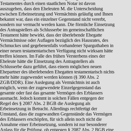
Testamentes durch einen staatlichen Notar ist davon
auszugehen, dass den Eheleuten M. die Unterscheidung
zwischen Erbeinsetzung und Vermächtnis geläufig und Ihnen
bekannt war, dass ein einzelner Gegenstand nicht vererbt,
sondern nur vermacht werden kann. Die förmliche Einsetzung
des Antragstellers als Schlusserbe im gemeinschaftlichen
Testament hätte bewirkt, dass der überlebende Ehegatte
Vermächtnisse oder Auflagen bezüglich des Hausrates, des
Schmuckes und gegebenenfalls vorhandener Sparguthaben in
einer neuen testamentarischen Verfügung nicht wirksam hätte
treffen können. Im Falle des frühen Versterbens eines der
Eheleute hätte die Einsetzung des Antragstellers als
Schlusserbe dazu geführt, dass einem möglichen neuen
Ehepartner des überlebenden Ehegatten testamentarisch nichts
mehr hätte zugewendet werden können (§ 390 Abs. 2
ZGB/DDR). Eine Auslegung als Vermächtnis ist auch
möglich, wenn der zugewendete Einzelgegenstand das
gesamte oder fast das gesamte Vermögen des Erblassers
ausmacht. Jedoch kommt in solchen Fällen entgegen der
Regel des § 2087 Abs. 2 BGB die Auslegung als
Erbeinsetzung in Betracht. Allerdings rechtfertigt der
Umstand, dass die zugewandten Gegenstände das Vermögen
des Erblassers erschöpfen, für sich allein noch nicht die
Annahme einer Erbeinsetzung, sondern ist nur besonderer
Anlass für die Prüfung, ob entgegen § 2087 Abs. 2 BGB eine