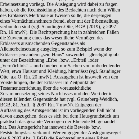
Erbeinsetzung vorliegt. Die Auslegung wird dabei zu fragen
haben, ob die Rechtsstellung des Bedachten nach dem Willen
des Erblassers Merkmale aufweisen sollte, die derjenigen
eines Vermächtnisnehmers fremd, aber mit der Erbenstellung
verbunden sind (vgl. Staudinger-Otte, BGB (2019), § 2097
Rn. 19 mwN). Die Rechtsprechung hat in zahlreichen Fällen
die Zuwendung eines das wesentliche Vermögen des
Erblassers ausmachenden Gegenstandes als
Alleinerbeinsetzung ausgelegt, so zum Beispiel wenn der
Erblasser jemandem „sein Haus“ zuwendet – gleichgültig ob
unter der Bezeichnung „Erbe „bzw. „Erbteil „oder
„Vermächtnis“ – und daneben nur Sachen von unbedeutenden
Wert, etwa Hausrat und Kleidung, hinterlässt (vgl. Staudinger-
Otte, a.a.O. Rn. 20 mwN). Auszugehen ist insoweit von den
Vorstellungen, die der Erblasser im Zeitpunkt der
Testamentserrichtung über die voraussichtliche
Zusammensetzung seines Nachlasses und den Wert der in
diesen fallenden Gegenstände hat (vgl. Grüneberg-Weidlich,
BGB, 81. Aufl., § 2087 Rn. 7 mwN). Entgegen der
Auffassung des Amtsgerichts ist im vorliegenden Fall nicht
davon auszugehen, dass es sich bei dem Hausgrundstück um
praktisch das gesamte Vermögen der Eheleute M. gehandelt
hat. Das Amtsgericht hat insoweit die Beweis- bzw.
Feststellungslast verkannt. Wer entgegen der Auslegungsregel
des § 2087 Abs. 2 BGB die Rechtsstellung eines Erben