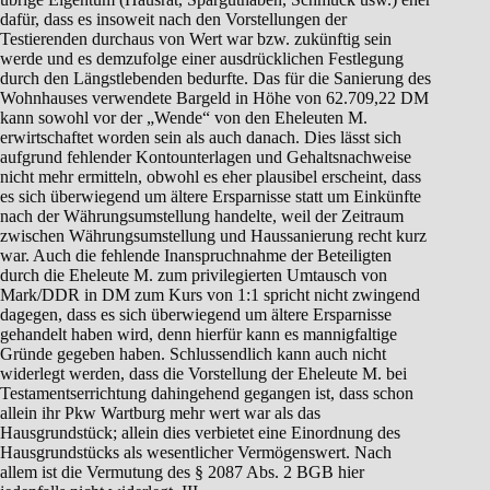
dafür, dass es insoweit nach den Vorstellungen der
Testierenden durchaus von Wert war bzw. zukünftig sein
werde und es demzufolge einer ausdrücklichen Festlegung
durch den Längstlebenden bedurfte. Das für die Sanierung des
Wohnhauses verwendete Bargeld in Höhe von 62.709,22 DM
kann sowohl vor der „Wende“ von den Eheleuten M.
erwirtschaftet worden sein als auch danach. Dies lässt sich
aufgrund fehlender Kontounterlagen und Gehaltsnachweise
nicht mehr ermitteln, obwohl es eher plausibel erscheint, dass
es sich überwiegend um ältere Ersparnisse statt um Einkünfte
nach der Währungsumstellung handelte, weil der Zeitraum
zwischen Währungsumstellung und Haussanierung recht kurz
war. Auch die fehlende Inanspruchnahme der Beteiligten
durch die Eheleute M. zum privilegierten Umtausch von
Mark/DDR in DM zum Kurs von 1:1 spricht nicht zwingend
dagegen, dass es sich überwiegend um ältere Ersparnisse
gehandelt haben wird, denn hierfür kann es mannigfaltige
Gründe gegeben haben. Schlussendlich kann auch nicht
widerlegt werden, dass die Vorstellung der Eheleute M. bei
Testamentserrichtung dahingehend gegangen ist, dass schon
allein ihr Pkw Wartburg mehr wert war als das
Hausgrundstück; allein dies verbietet eine Einordnung des
Hausgrundstücks als wesentlicher Vermögenswert. Nach
allem ist die Vermutung des § 2087 Abs. 2 BGB hier