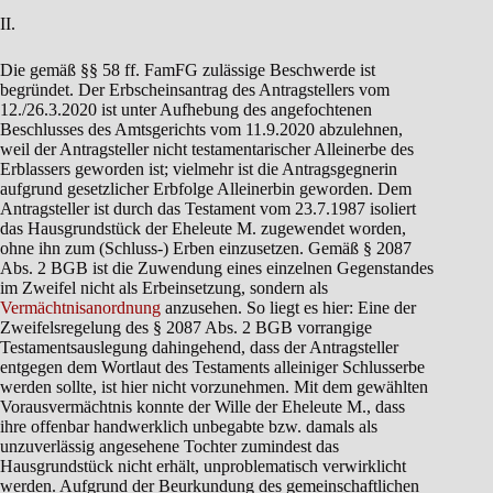
II.
Die gemäß §§ 58 ff. FamFG zulässige Beschwerde ist
begründet. Der Erbscheinsantrag des Antragstellers vom
12./26.3.2020 ist unter Aufhebung des angefochtenen
Beschlusses des Amtsgerichts vom 11.9.2020 abzulehnen,
weil der Antragsteller nicht testamentarischer Alleinerbe des
Erblassers geworden ist; vielmehr ist die Antragsgegnerin
aufgrund gesetzlicher Erbfolge Alleinerbin geworden. Dem
Antragsteller ist durch das Testament vom 23.7.1987 isoliert
das Hausgrundstück der Eheleute M. zugewendet worden,
ohne ihn zum (Schluss-) Erben einzusetzen. Gemäß § 2087
Abs. 2 BGB ist die Zuwendung eines einzelnen Gegenstandes
im Zweifel nicht als Erbeinsetzung, sondern als
Vermächtnisanordnung
anzusehen. So liegt es hier: Eine der
Zweifelsregelung des § 2087 Abs. 2 BGB vorrangige
Testamentsauslegung dahingehend, dass der Antragsteller
entgegen dem Wortlaut des Testaments alleiniger Schlusserbe
werden sollte, ist hier nicht vorzunehmen. Mit dem gewählten
Vorausvermächtnis konnte der Wille der Eheleute M., dass
ihre offenbar handwerklich unbegabte bzw. damals als
unzuverlässig angesehene Tochter zumindest das
Hausgrundstück nicht erhält, unproblematisch verwirklicht
werden. Aufgrund der Beurkundung des gemeinschaftlichen