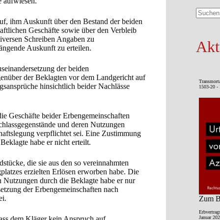
e aufwiesen.
auf, ihm Auskunft über den Bestand der beiden
Keine
aftlichen Geschäfte sowie über den Verbleib
Ergebni
diversen Schreiben Angaben zu
Akt
ngende Auskunft zu erteilen.
useinandersetzung der beiden
genüber der Beklagten vor dem Landgericht auf
Transmort
gsansprüche hinsichtlich beider Nachlässe
1503-20 - 
 die Geschäfte beider Erbengemeinschaften
achlassgegenstände und deren Nutzungen
aftslegung verpflichtet sei. Eine Zustimmung
klagte habe er nicht erteilt.
dstücke, die sie aus den so vereinnahmten
latzes erzielten Erlösen erworben habe. Die
Nutzungen durch die Beklagte habe er nur
rsetzung der Erbengemeinschaften nach
ei.
Zum Be
Erbvertrag
dass dem Kläger kein Anspruch auf
Januar 202