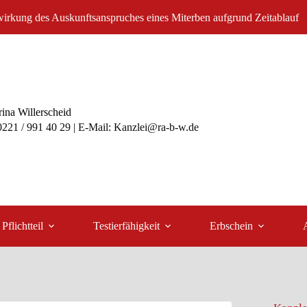
irkung des Auskunftsanspruches eines Miterben aufgrund Zeitablauf
ina Willerscheid
 0221 / 991 40 29 | E-Mail: Kanzlei@ra-b-w.de
Pflichtteil
Testierfähigkeit
Erbschein