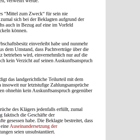
en, verwehrt werde.
s “Mittel zum Zweck“ für sein nie
zumal sich bei der Beklagten aufgrund der
s auch in Bezug auf eine im Vorfeld
ickeln können.
Erbschaftsbesitz einverleibt habe und nunmehr
aus dem Umstand, dass Pachtverträge über die
 betrieben wird, einvernehmlich nur auf die
ch kein Verzicht auf seinen Auskunftsanspruch
gt das landgerichtliche Teilurteil mit dem
a insoweit nur letztstufige Zahlungsansprüche
ben ohnehin kein Auskunftsanspruch gegenüber
che des Klägers jedenfalls erfüllt, zumal
g faktisch die Geschäfte der
te gesessen habe. Die Beklagte bestreitet, dass
 eine
Auseinandersetzung der
ungen seien unsubstantiiert.