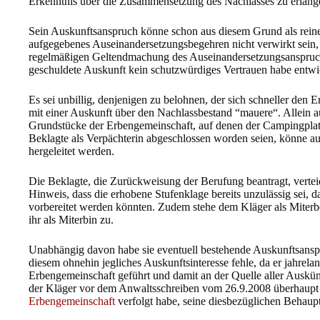
Erkenntnis über die Zusammensetzung des Nachlasses zu erlang
Sein Auskunftsanspruch könne schon aus diesem Grund als reine
aufgegebenes Auseinandersetzungsbegehren nicht verwirkt sein, 
regelmäßigen Geltendmachung des Auseinandersetzungsanspruch
geschuldete Auskunft kein schutzwürdiges Vertrauen habe entw
Es sei unbillig, denjenigen zu belohnen, der sich schneller den 
mit einer Auskunft über den Nachlassbestand “mauere“. Allein 
Grundstücke der Erbengemeinschaft, auf denen der Campingplatz
Beklagte als Verpächterin abgeschlossen worden seien, könne au
hergeleitet werden.
Die Beklagte, die Zurückweisung der Berufung beantragt, verteidi
Hinweis, dass die erhobene Stufenklage bereits unzulässig sei, d
vorbereitet werden könnten. Zudem stehe dem Kläger als Miter
ihr als Miterbin zu.
Unabhängig davon habe sie eventuell bestehende Auskunftsansprü
diesem ohnehin jegliches Auskunftsinteresse fehle, da er jahrelan
Erbengemeinschaft geführt und damit an der Quelle aller Auskünf
der Kläger vor dem Anwaltsschreiben vom 26.9.2008 überhaupt
Erbengemeinschaft
verfolgt habe, seine diesbezüglichen Behaupt