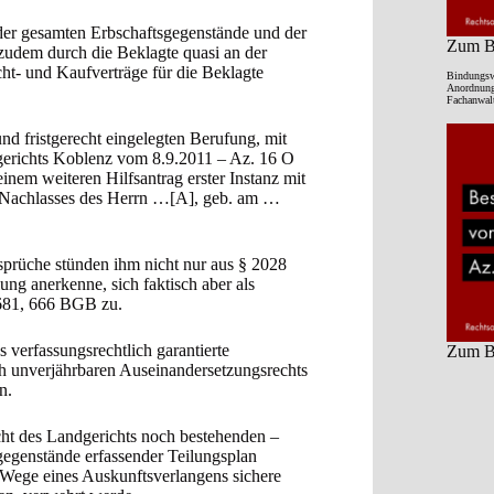
 der gesamten Erbschaftsgegenstände und der
Zum Be
zudem durch die Beklagte quasi an der
ht- und Kaufverträge für die Beklagte
Bindungsw
Anordnung 
Fachanwalt
und fristgerecht eingelegten Berufung, mit
dgerichts Koblenz vom 8.9.2011 – Az. 16 O
inem weiteren Hilfsantrag erster Instanz mit
s Nachlasses des Herrn …[A], geb. am …
prüche stünden ihm nicht nur aus § 2028
ng anerkenne, sich faktisch aber als
 681, 666 BGB zu.
 verfassungsrechtlich garantierte
Zum Be
h unverjährbaren Auseinandersetzungsrechts
n.
icht des Landgerichts noch bestehenden –
gegenstände erfassender Teilungsplan
 Wege eines Auskunftsverlangens sichere