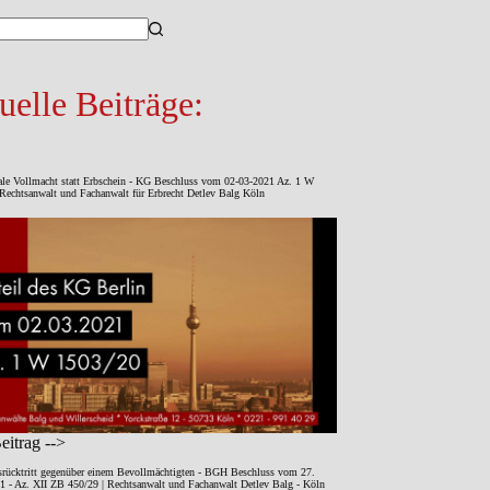
sse
uelle Beiträge:
ale Vollmacht statt Erbschein - KG Beschluss vom 02-03-2021 Az. 1 W
Rechtsanwalt und Fachanwalt für Erbrecht Detlev Balg Köln
itrag -->
srücktritt gegenüber einem Bevollmächtigten - BGH Beschluss vom 27.
1 - Az. XII ZB 450/29 | Rechtsanwalt und Fachanwalt Detlev Balg - Köln