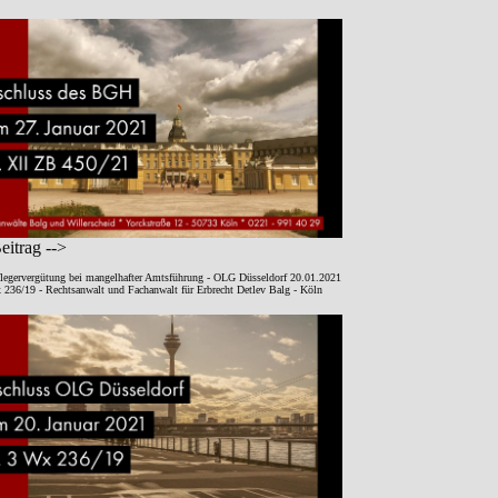
itrag -->
legervergütung bei mangelhafter Amtsführung - OLG Düsseldorf 20.01.2021
 236/19 - Rechtsanwalt und Fachanwalt für Erbrecht Detlev Balg - Köln