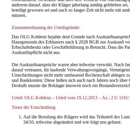
anderem darauf, dass der Kläger jahrelang untätig geblieben sei
beteiligt gewesen sei und nach so langer Zeit nicht mehr mit u
müssen.
Zusammenfassung der Urteilsgründe:
Das OLG Koblenz bejahte dem Grunde nach Auskunftsansprüche
Hausgenossin des Erblassers nach § 2028 BGB zur Auskunft ve
Erbschaftsbesitz oder Geschäftsführung in Betracht. Dass die Pa
Auskunftspflicht nicht aus.
Die Auskunftsansprüche waren aber teilweise verwirkt. Nach fast
darauf vertrauen, für laufende Verwaltungsvorgänge, Vermögen
Umschichtungen nicht mehr umfassend Rechenschaft ablegen zu
und Bankkonten: Diese ließen sich auch nach Jahren noch über
Deshalb musste die Beklagte insoweit noch ein Bestandsverzeich
Urteil: OLG Koblenz – Urteil vom 19.12.2013 – Az.: 2 U 1191/
Tenor der Entscheidung
Auf die Berufung des Klägers wird das Teilurteil des La
34/10, teilweise abgeändert und wie folgt neu gefasst: