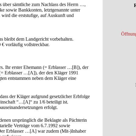
is über sämtliche zum Nachlass des Herrn …,
R
ke sowie Bankkonten, letztgenannte unter
wird die erststufige, auf Auskunft und
Öffnung
s bleibt dem Landgericht vorbehalten.
 € vorläufig vollstreckbar.
rs. Ihr erster Ehemann (= Erblasser …[B]), der
 (= Erblasser …[A]), der den Kläger 1991
lagten entstammen neben dem Kläger eine
 dass der Kläger aufgrund gesetzlicher Erbfolge
schaft “…[A]“ zu 1/6 beteiligt ist.
bauseinandersetzungen erfolgt.
enen ursprünglich die Beklagte als Pächterin
tarielle Verträge vom 6.7.1992 sowie
Der Erblasser …[A] war zudem (Mit-)Inhaber