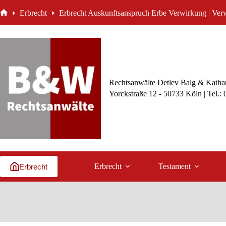
Zum
Erbrecht
Erbrecht Auskunftsanspruch Erbe Verwirkung | Verw
Inhalt
Start
springen
Rechtsanwälte Detlev Balg & Kathar
Yorckstraße 12 - 50733 Köln | Tel.:
Erbrecht
Testament
Erbrecht