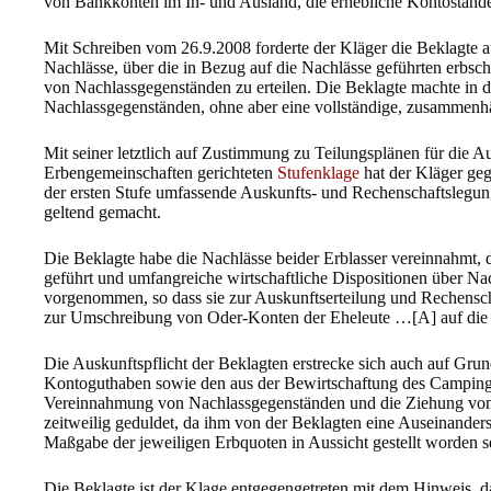
von Bankkonten im In- und Ausland, die erhebliche Kontoständ
Mit Schreiben vom 26.9.2008 forderte der Kläger die Beklagte 
Nachlässe, über die in Bezug auf die Nachlässe geführten erbsch
von Nachlassgegenständen zu erteilen. Die Beklagte machte in 
Nachlassgegenständen, ohne aber eine vollständige, zusammenhä
Mit seiner letztlich auf Zustimmung zu Teilungsplänen für die A
Erbengemeinschaften gerichteten
Stufenklage
hat der Kläger ge
der ersten Stufe umfassende Auskunfts- und Rechenschaftslegun
geltend gemacht.
Die Beklagte habe die Nachlässe beider Erblasser vereinnahmt,
geführt und umfangreiche wirtschaftliche Dispositionen über N
vorgenommen, so dass sie zur Auskunftserteilung und Rechensch
zur Umschreibung von Oder-Konten der Eheleute …[A] auf die Be
Die Auskunftspflicht der Beklagten erstrecke sich auch auf Grun
Kontoguthaben sowie den aus der Bewirtschaftung des Campingp
Vereinnahmung von Nachlassgegenständen und die Ziehung von 
zeitweilig geduldet, da ihm von der Beklagten eine Auseinande
Maßgabe der jeweiligen Erbquoten in Aussicht gestellt worden s
Die Beklagte ist der Klage entgegengetreten mit dem Hinweis, 