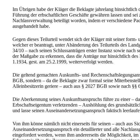
Im Übrigen habe der Kläger die Beklagte jahrelang hinsichtlich
Führung der erbschaftlichen Geschäfte gewähren lassen und sei 
Nachlassverwaltung beteiligt worden, indem er verschiedene Pac
ausgehandelt habe.
Gegen dieses Teilurteil wendet sich der Kläger mit seiner form- 
welcher er beantragt, unter Abänderung des Teilurteils des Lan
34/10 – nach seinen Schlussanträgen erster Instanz sowie nach se
der Maßgabe zu erkennen, dass die Anträge nur hinsichtlich de
1.1934, gest. am 25.2.1999, weiterverfolgt werden.
Die geltend gemachten Auskunfts- und Rechenschaftslegungsans
BGB, sondern – da die Beklagte zwar formal seine Miterbenstellu
Alleinbesitzerin geriere – auch aus § 2027 BGB sowie nach §§
Die Aberkennung seines Auskunftsanspruchs führe zu einer – das
Erbschaftseigentum verletzenden – Aushöhlung des grundsätzlic
und lasse seinen Auseinandersetzungsanspruch faktisch leerlaufe
Von ihm könne nämlich nicht einerseits für seinen – auch aus S
Auseinandersetzungsanspruch ein detaillierter und alle Nachlass
eingefordert werden, wenn ihm andererseits die Möglichkeit, im