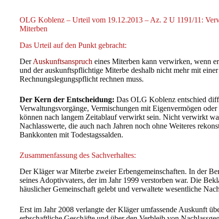
OLG Koblenz – Urteil vom 19.12.2013 – Az. 2 U 1191/11: Verw
Miterben
Das Urteil auf den Punkt gebracht:
Der
Auskunftsanspruch
eines Miterben kann verwirken, wenn er 
und der auskunftspflichtige Miterbe deshalb nicht mehr mit eine
Rechnungslegungspflicht rechnen muss.
Der Kern der Entscheidung:
Das OLG Koblenz entschied diffe
Verwaltungsvorgänge, Vermischungen mit Eigenvermögen oder 
können nach langem Zeitablauf verwirkt sein. Nicht verwirkt war
Nachlasswerte, die auch nach Jahren noch ohne Weiteres rekons
Bankkonten mit Todestagssalden.
Zusammenfassung des Sachverhaltes:
Der Kläger war Miterbe zweier Erbengemeinschaften. In der Be
seines Adoptivvaters, der im Jahr 1999 verstorben war. Die Bekla
häuslicher Gemeinschaft gelebt und verwaltete wesentliche Nac
Erst im Jahr 2008 verlangte der Kläger umfassende Auskunft üb
erbschaftliche Geschäfte und über den Verbleib von Nachlassgeg