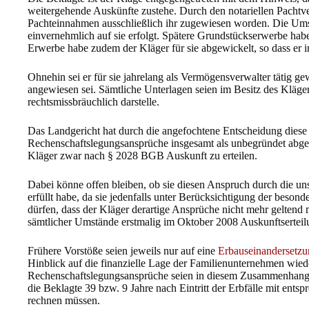
weitergehende Auskünfte zustehe. Durch den notariellen Pachtv
Pachteinnahmen ausschließlich ihr zugewiesen worden. Die Ums
einvernehmlich auf sie erfolgt. Spätere Grundstückserwerbe habe 
Erwerbe habe zudem der Kläger für sie abgewickelt, so dass er i
Ohnehin sei er für sie jahrelang als Vermögensverwalter tätig ge
angewiesen sei. Sämtliche Unterlagen seien im Besitz des Kläge
rechtsmissbräuchlich darstelle.
Das Landgericht hat durch die angefochtene Entscheidung diese
Rechenschaftslegungsansprüche insgesamt als unbegründet abge
Kläger zwar nach § 2028 BGB Auskunft zu erteilen.
Dabei könne offen bleiben, ob sie diesen Anspruch durch die unst
erfüllt habe, da sie jedenfalls unter Berücksichtigung der beso
dürfen, dass der Kläger derartige Ansprüche nicht mehr geltend
sämtlicher Umstände erstmalig im Oktober 2008 Auskunftserteil
Frühere Vorstöße seien jeweils nur auf eine
Erbauseinandersetz
Hinblick auf die finanzielle Lage der Familienunternehmen wiede
Rechenschaftslegungsansprüche seien in diesem Zusammenhang i
die Beklagte 39 bzw. 9 Jahre nach Eintritt der Erbfälle mit ent
rechnen müssen.