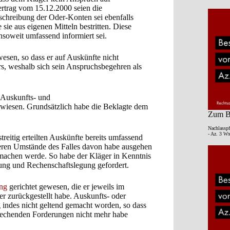
ertrag vom 15.12.2000 seien die
chreibung der Oder-Konten sei ebenfalls
sie aus eigenen Mitteln bestritten. Diese
nsoweit umfassend informiert sei.
wesen, so dass er auf Auskünfte nicht
rs, weshalb sich sein Anspruchsbegehren als
 Auskunfts- und
wiesen. Grundsätzlich habe die Beklagte dem
Zum Be
Nachlasspf
- Az. 3 Wx
reitig erteilten Auskünfte bereits umfassend
nderen Umstände des Falles davon habe ausgehen
 machen werde. So habe der Kläger in Kenntnis
ung und Rechenschaftslegung gefordert.
ung
gerichtet gewesen, die er jeweils im
r zurückgestellt habe. Auskunfts- oder
ndes nicht geltend gemacht worden, so dass
sprechenden Forderungen nicht mehr habe