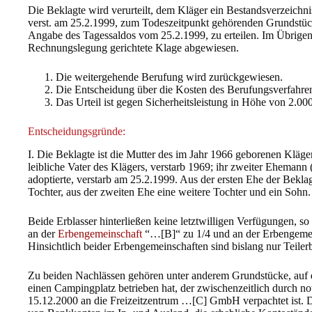
Die Beklagte wird verurteilt, dem Kläger ein Bestandsverzeichn
verst. am 25.2.1999, zum Todeszeitpunkt gehörenden Grundstüc
Angabe des Tagessaldos vom 25.2.1999, zu erteilen. Im Übrigen 
Rechnungslegung gerichtete Klage abgewiesen.
Die weitergehende Berufung wird zurückgewiesen.
Die Entscheidung über die Kosten des Berufungsverfahren
Das Urteil ist gegen Sicherheitsleistung in Höhe von 2.000
Entscheidungsgründe:
I. Die Beklagte ist die Mutter des im Jahr 1966 geborenen Kläge
leibliche Vater des Klägers, verstarb 1969; ihr zweiter Ehemann
adoptierte, verstarb am 25.2.1999. Aus der ersten Ehe der Bek
Tochter, aus der zweiten Ehe eine weitere Tochter und ein Sohn.
Beide Erblasser hinterließen keine letztwilligen Verfügungen, so
an der
Erbengemeinschaft
“…[B]“ zu 1/4 und an der Erbengemein
Hinsichtlich beider Erbengemeinschaften sind bislang nur Teiler
Zu beiden Nachlässen gehören unter anderem Grundstücke, auf d
einen Campingplatz betrieben hat, der zwischenzeitlich durch no
15.12.2000 an die Freizeitzentrum …[C] GmbH verpachtet ist. 