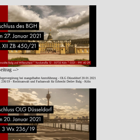
itrag -->
legervergütung bei mangelhafter Amtsführung - OLG Düsseldorf 20.01.2021
 236/19 - Rechtsanwalt und Fachanwalt für Erbrecht Detlev Balg - Köln