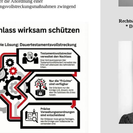
er die Anordnung einer
wangsvollstreckungsmaßnahmen zwingend
Rechts
* D