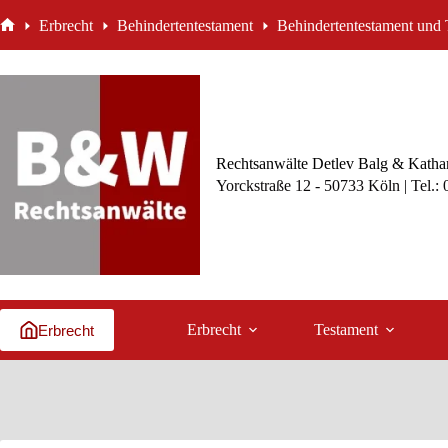
Zum
Erbrecht
Behindertentestament
Behindertentestament und 
Inhalt
Start
springen
Rechtsanwälte Detlev Balg & Kathar
Yorckstraße 12 - 50733 Köln | Tel.:
Erbrecht
Testament
Erbrecht