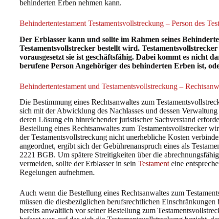
behinderten Erben nehmen kann.
Behindertentestament Testamentsvollstreckung – Person des Test
Der Erblasser kann und sollte im Rahmen seines Behindert
Testamentsvollstrecker bestellt wird. Testamentsvollstrecke
vorausgesetzt sie ist geschäftsfähig. Dabei kommt es nicht d
berufene Person Angehöriger des behinderten Erben ist, od
Behindertentestament und Testamentsvollstreckung – Rechtsanwa
Die Bestimmung eines Rechtsanwaltes zum Testamentsvollstrec
sich mit der Abwicklung des Nachlasses und dessen Verwaltung 
deren Lösung ein hinreichender juristischer Sachverstand erforderl
Bestellung eines Rechtsanwaltes zum Testamentsvollstrecker wir
der Testamentsvollstreckung nicht unerhebliche Kosten verbinden
angeordnet, ergibt sich der Gebührenanspruch eines als Testamen
2221 BGB. Um spätere Streitigkeiten über die abrechnungsfähig
vermeiden, sollte der Erblasser in sein
Testament
eine entspreche
Regelungen aufnehmen.
Auch wenn die Bestellung eines Rechtsanwaltes zum Testamentsvo
müssen die diesbezüglichen berufsrechtlichen Einschränkungen 
bereits anwaltlich vor seiner Bestellung zum Testamentsvollstr