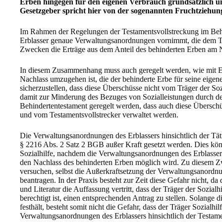
Erben hingegen für den eigenen Verbrauch grundsätzlich u
Gesetzgeber spricht hier von der sogenannten Fruchtziehun
Im Rahmen der Regelungen der Testamentsvollstreckung im Behind
Erblasser genaue Verwaltungsanordnungen vornimmt, die dem Te
Zwecken die Erträge aus dem Anteil des behinderten Erben am 
In diesem Zusammenhang muss auch geregelt werden, wie mit 
Nachlass umzugehen ist, die der behinderte Erbe für seine eig
sicherzustellen, dass diese Überschüsse nicht vom Träger der 
damit zur Minderung des Bezuges von Sozialleistungen durch d
Behindertentestament geregelt werden, dass auch diese Überschü
und vom Testamentsvollstrecker verwaltet werden.
Die Verwaltungsanordnungen des Erblassers hinsichtlich der Tät
§ 2216 Abs. 2 Satz 2 BGB außer Kraft gesetzt werden. Dies kön
Sozialhilfe, nachdem die Verwaltungsanordnungen des Erblassers
den Nachlass des behinderten Erben möglich wird. Zu diesem Zw
versuchen, selbst die Außerkraftsetzung der Verwaltungsanordn
beantragen. In der Praxis besteht zur Zeit diese Gefahr nicht, 
und Literatur die Auffassung vertritt, dass der Träger der Sozial
berechtigt ist, einen entsprechenden Antrag zu stellen. Solange
festhält, besteht somit nicht die Gefahr, dass der Träger Sozialh
Verwaltungsanordnungen des Erblassers hinsichtlich der Testamen