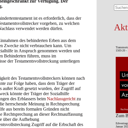
neingeschränkt zur Verfügung. Der
g.
Keine
Ergebni
ertentestament ist es erforderlich, dass der
stamentsvollstrecker vorgeben, zu welchen
Akt
Nachlass verwendet werden dürfen.
Einnahmen des behinderten Erben aus dem
enen Zwecke nicht verbrauchen kann. Um
Transmort
Sozialhilfe in Anspruch genommen werden und
1503-20 - 
en Behinderten führen, muss im
sse der Testamentsvollstreckung unterliegen
igkeit des Testamentsvollstreckers können nach
nte zur Folge haben, dass dem Träger der
 außer Kraft gesetzt wurden, der Zugriff auf
eck könnte der Träger der Sozialhilfe
ungen des Erblassers beim
Nachlassgericht
zu
da die herrschende Meinung in Rechtsprechung
hilfe aus bereits formalen Gründen nicht
 die Rechtsprechung an dieser Rechtsauffassung
Zum Be
ilfe über die Aufhebung
Erbvertrag
tsvollstreckung Zugriff auf die Erbschaft des
Januar 202