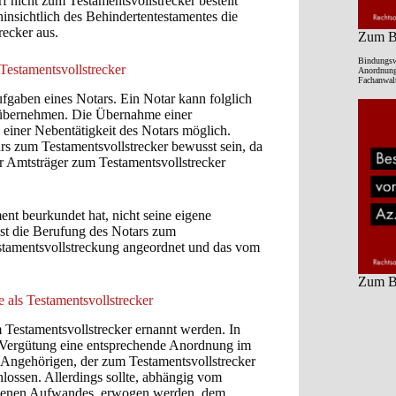
rf nicht zum Testamentsvollstrecker bestellt
hinsichtlich des Behindertentestamentes die
recker aus.
Zum Be
Bindungsw
Testamentsvollstrecker
Anordnung 
Fachanwalt
ufgaben eines Notars. Ein Notar kann folglich
r übernehmen. Die Übernahme einer
 einer Nebentätigkeit des Notars möglich.
rs zum Testamentsvollstrecker bewusst sein, da
ler Amtsträger zum Testamentsvollstrecker
ment beurkundet hat, nicht seine eigene
ist die Berufung des Notars zum
stamentsvollstreckung angeordnet und das vom
Zum Be
 als Testamentsvollstrecker
Testamentsvollstrecker ernannt werden. In
r Vergütung eine entsprechende Anordnung im
 Angehörigen, der zum Testamentsvollstrecker
lossen. Allerdings sollte, abhängig vom
denen Aufwandes, erwogen werden, dem