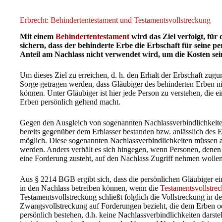
Erbrecht: Behindertentestament und Testamentsvollstreckung
Mit einem
Behindertentestament
wird das Ziel verfolgt, fü
sichern, dass der behinderte Erbe die Erbschaft für seine 
Anteil am Nachlass nicht verwendet wird, um die Kosten sei
Um dieses Ziel zu erreichen, d. h. den Erhalt der Erbschaft zug
Sorge getragen werden, dass Gläubiger des behinderten Erben ni
können. Unter Gläubiger ist hier jede Person zu verstehen, die
Erben persönlich geltend macht.
Gegen den Ausgleich von sogenannten Nachlassverbindlichkeite
bereits gegenüber dem Erblasser bestanden bzw. anlässlich des Erb
möglich. Diese sogenannten Nachlassverbindlichkeiten müssen a
werden. Anders verhält es sich hingegen, wenn Personen, dene
eine Forderung zusteht, auf den Nachlass Zugriff nehmen wollen
Aus § 2214 BGB ergibt sich, dass die persönlichen Gläubiger e
in den Nachlass betreiben können, wenn die
Testamentsvollstre
Testamentsvollstreckung schließt folglich die Vollstreckung in d
Zwangsvollstreckung auf Forderungen bezieht, die dem Erben 
persönlich bestehen, d.h. keine Nachlassverbindlichkeiten darst