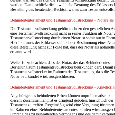
befasst war, auf das sich die Testamentsvollstreckung bezieht, da
werden. Damit schließt die anwaltliche Beratung des Erblassers 
Bestellung des beratenden Rechtsanwaltes zum Testamentsvollst
Behindertentestament und Testamentsvollstreckung – Notare als 
Die Testamentsvollstreckung gehört nicht zu den gesetzlichen A
eine Testamentsvollstreckung nicht in seiner Funktion als Nota
Testamentsvollstreckung durch einen Notar ist somit nur in Form
Hierüber muss der Erblasser sich bei der Bestimmung eines Nota
diese Bestellung nicht zur Folge hat, dass der Notar als notariel
ernannt wird.
Weiter ist zu beachten, dass der Notar, der das Behindertentesta
Bestellung zum Testamentsvollstrecker beurkunden darf. Damit 
Testamentsvollstrecker im Rahmen des Testamentes, dass die Te
Notar beurkundet wird, ausgeschlossen.
Behindertentestament und Testamentsvollstreckung – Angehörige
Angehörige des behinderten Erben können unproblematisch zum 
diesem Zusammenhang ist es dringend geboten, hinsichtlich de
Testament zu treffen. Regelmäßig wird eine Vergütung für einen
im Rahmen eines Behindertentestamentes berufen wird, ausgesch
Umfang des zu verwaltenden Vermögens und des damit verbun