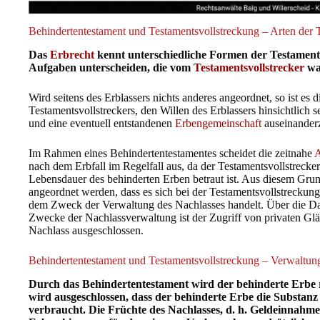
Behindertentestament und Testamentsvollstreckung – Arten der 
Das
Erbrecht
kennt unterschiedliche Formen der Testamentsv
Aufgaben unterscheiden, die vom
Testamentsvollstrecker
wa
Wird seitens des Erblassers nichts anderes angeordnet, so ist es
Testamentsvollstreckers, den Willen des Erblassers hinsichtlich 
und eine eventuell entstandenen
Erbengemeinschaft
auseinander
Im Rahmen eines Behindertentestamentes scheidet die zeitnahe
A
nach dem Erbfall im Regelfall aus, da der Testamentsvollstrecke
Lebensdauer des behinderten Erben betraut ist. Aus diesem Gru
angeordnet werden, dass es sich bei der Testamentsvollstreckun
dem Zweck der Verwaltung des Nachlasses handelt. Über die Da
Zwecke der Nachlassverwaltung ist der Zugriff von privaten Gl
Nachlass ausgeschlossen.
Behindertentestament und Testamentsvollstreckung – Verwaltu
Durch das Behindertentestament wird der behinderte Erbe r
wird ausgeschlossen, dass der behinderte Erbe die Substanz
verbraucht. Die Früchte des Nachlasses, d. h. Geldeinnahm