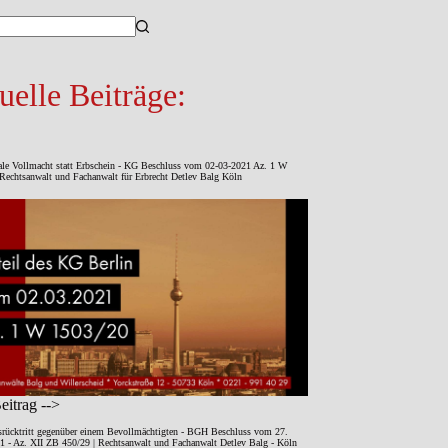
sse
uelle Beiträge:
ale Vollmacht statt Erbschein - KG Beschluss vom 02-03-2021 Az. 1 W
Rechtsanwalt und Fachanwalt für Erbrecht Detlev Balg Köln
itrag -->
srücktritt gegenüber einem Bevollmächtigten - BGH Beschluss vom 27.
1 - Az. XII ZB 450/29 | Rechtsanwalt und Fachanwalt Detlev Balg - Köln