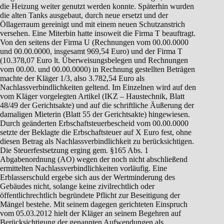
die Heizung weiter genutzt werden konnte. Späterhin wurden
die alten Tanks ausgebaut, durch neue ersetzt und der
Öllagerraum gereinigt und mit einem neuen Schutzanstrich
versehen. Eine Miterbin hatte insoweit die Firma T beauftragt.
Von den seitens der Firma U (Rechnungen vom 00.00.0000
und 00.00.0000, insgesamt 969,54 Euro) und der Firma T
(10.378,07 Euro lt. Überweisungsbelegen und Rechnungen
vom 00.00. und 00.00.0000) in Rechnung gestellten Beträgen
machte der Kläger 1/3, also 3.782,54 Euro als
Nachlassverbindlichkeiten geltend. Im Einzelnen wird auf den
vom Kläger vorgelegten Artikel (IKZ – Haustechnik, Blatt
48/49 der Gerichtsakte) und auf die schriftliche Äußerung der
damaligen Mieterin (Blatt 55 der Gerichtsakte) hingewiesen.
Durch geänderten Erbschaftsteuerbescheid vom 00.00.0000
setzte der Beklagte die Erbschaftsteuer auf X Euro fest, ohne
diesen Betrag als Nachlassverbindlichkeit zu berücksichtigen.
Die Steuerfestsetzung erging gem. §165 Abs. 1
Abgabenordnung (AO) wegen der noch nicht abschließend
ermittelten Nachlassverbindlichkeiten vorläufig. Eine
Erblasserschuld ergebe sich aus der Wertminderung des
Gebäudes nicht, solange keine zivilrechtlich oder
öffentlichrechtlich begründete Pflicht zur Beseitigung der
Mängel bestehe. Mit seinem dagegen gerichteten Einspruch
vom 05.03.2012 hielt der Kläger an seinem Begehren auf
Berücksichtigung der genannten Aufwendungen als