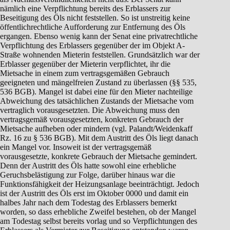
nämlich eine Verpflichtung bereits des Erblassers zur
Beseitigung des Öls nicht feststellen. So ist unstreitig keine
öffentlichrechtliche Aufforderung zur Entfernung des Öls
ergangen. Ebenso wenig kann der Senat eine privatrechtliche
Verpflichtung des Erblassers gegenüber der im Objekt A-
Straße wohnenden Mieterin feststellen. Grundsätzlich war der
Erblasser gegenüber der Mieterin verpflichtet, ihr die
Mietsache in einem zum vertragsgemäßen Gebrauch
geeigneten und mängelfreien Zustand zu überlassen (§§ 535,
536 BGB). Mangel ist dabei eine für den Mieter nachteilige
Abweichung des tatsächlichen Zustands der Mietsache vom
vertraglich vorausgesetzten. Die Abweichung muss den
vertragsgemäß vorausgesetzten, konkreten Gebrauch der
Mietsache aufheben oder mindern (vgl. Palandt/Weidenkaff
Rz. 16 zu § 536 BGB). Mit dem Austritt des Öls liegt danach
ein Mangel vor. Insoweit ist der vertragsgemäß
vorausgesetzte, konkrete Gebrauch der Mietsache gemindert.
Denn der Austritt des Öls hatte sowohl eine erhebliche
Geruchsbelästigung zur Folge, darüber hinaus war die
Funktionsfähigkeit der Heizungsanlage beeinträchtigt. Jedoch
ist der Austritt des Öls erst im Oktober 0000 und damit ein
halbes Jahr nach dem Todestag des Erblassers bemerkt
worden, so dass erhebliche Zweifel bestehen, ob der Mangel
am Todestag selbst bereits vorlag und so Verpflichtungen des