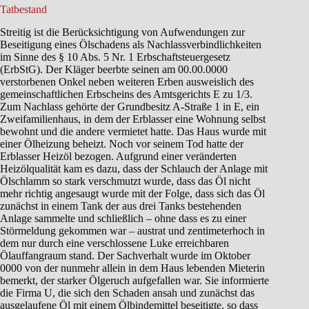
Tatbestand
Streitig ist die Berücksichtigung von Aufwendungen zur
Beseitigung eines Ölschadens als Nachlassverbindlichkeiten
im Sinne des § 10 Abs. 5 Nr. 1 Erbschaftsteuergesetz
(ErbStG). Der Kläger beerbte seinen am 00.00.0000
verstorbenen Onkel neben weiteren Erben ausweislich des
gemeinschaftlichen Erbscheins des Amtsgerichts E zu 1/3.
Zum Nachlass gehörte der Grundbesitz A-Straße 1 in E, ein
Zweifamilienhaus, in dem der Erblasser eine Wohnung selbst
bewohnt und die andere vermietet hatte. Das Haus wurde mit
einer Ölheizung beheizt. Noch vor seinem Tod hatte der
Erblasser Heizöl bezogen. Aufgrund einer veränderten
Heizölqualität kam es dazu, dass der Schlauch der Anlage mit
Ölschlamm so stark verschmutzt wurde, dass das Öl nicht
mehr richtig angesaugt wurde mit der Folge, dass sich das Öl
zunächst in einem Tank der aus drei Tanks bestehenden
Anlage sammelte und schließlich – ohne dass es zu einer
Störmeldung gekommen war – austrat und zentimeterhoch in
dem nur durch eine verschlossene Luke erreichbaren
Ölauffangraum stand. Der Sachverhalt wurde im Oktober
0000 von der nunmehr allein in dem Haus lebenden Mieterin
bemerkt, der starker Ölgeruch aufgefallen war. Sie informierte
die Firma U, die sich den Schaden ansah und zunächst das
ausgelaufene Öl mit einem Ölbindemittel beseitigte, so dass