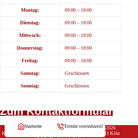
Montag:
09:00 – 18:00
Dienstag:
09:00 – 18:00
Mittwoch:
09:00 – 18:00
Donnerstag:
09:00 – 18:00
Freitag:
09:00 – 18:00
Samstag:
Geschlossen
Sonntag:
Geschlossen
Zum Kontaktformular
Startseite
Termin vereinbaren!
Copyright Rechtsanwälte Balg und Willerscheid © 2026
Kanzlei Balg & Willerscheid * Yorckstraße 12 * 50733 Köln