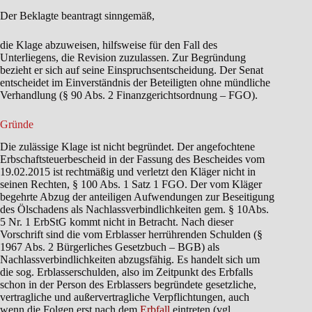
Der Beklagte beantragt sinngemäß,
die Klage abzuweisen, hilfsweise für den Fall des
Unterliegens, die Revision zuzulassen. Zur Begründung
bezieht er sich auf seine Einspruchsentscheidung. Der Senat
entscheidet im Einverständnis der Beteiligten ohne mündliche
Verhandlung (§ 90 Abs. 2 Finanzgerichtsordnung – FGO).
Gründe
Die zulässige Klage ist nicht begründet. Der angefochtene
Erbschaftsteuerbescheid in der Fassung des Bescheides vom
19.02.2015 ist rechtmäßig und verletzt den Kläger nicht in
seinen Rechten, § 100 Abs. 1 Satz 1 FGO. Der vom Kläger
begehrte Abzug der anteiligen Aufwendungen zur Beseitigung
des Ölschadens als Nachlassverbindlichkeiten gem. § 10Abs.
5 Nr. 1 ErbStG kommt nicht in Betracht. Nach dieser
Vorschrift sind die vom Erblasser herrührenden Schulden (§
1967 Abs. 2 Bürgerliches Gesetzbuch – BGB) als
Nachlassverbindlichkeiten abzugsfähig. Es handelt sich um
die sog. Erblasserschulden, also im Zeitpunkt des Erbfalls
schon in der Person des Erblassers begründete gesetzliche,
vertragliche und außervertragliche Verpflichtungen, auch
wenn die Folgen erst nach dem
Erbfall
eintreten (vgl.