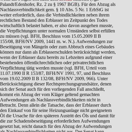
Palandt/Edenhofer, Rz. 2 zu § 1967 BGB). Für den Abzug als
Nachlassverbindlichkeit gem. § 10 Abs. 5 Nr. 1 ErbStG ist
weiter erforderlich, dass die Verbindlichkeiten neben ihrem
rechtlichen Bestand den Erblasser im Zeitpunkt des Todes
wirtschaftlich belastet haben, er also davon ausgehen musste,
die Verpflichtungen unter normalen Umständen selbst erfüllen
zu müssen (vgl. BFH, Beschluss vom 15.05.2009 II B
155/08, BFH/NV 2009, 1441 m. w. N.). Aufwendungen zur
Beseitigung von Mängeln oder zum Abbruch eines Gebäudes
können nur dann als Erblasserschulden berücksichtigt werden,
wenn der Erblasser dazu bereits zu Lebzeiten aufgrund einer
bestehenden öffentlichrechtlichen oder privatrechtlichen
Verpflichtung tätig werden musste (vgl. BFH, Urteil vom
11.07.1990 II R 153/87, BFH/NV 1991, 97, und Beschluss
vom 19.02.2009 II B 132/08, BFH/NV 2009, 966). Unter
Berücksichtigung dieser Rechtsprechungsgrundsätze, denen
sich der Senat auch für den vorliegenden Fall anschließt,
kommt ein Abzug der vom Kläger geltend gemachten
Aufwendungen als Nachlassverbindlichkeiten nicht in
Betracht. Denn allein die Tatsache, dass der Erblasser durch
den Einkauf von für seine Heizungsanlage nicht geeignetem
Öl die Ursache für den späteren Austritt des Öls und damit für
die zur Schadensbeseitigung erforderlichen Aufwendungen
gesetzt hat, reicht danach für den Abzug der Aufwendungen
als Nachlassverbindlichkeiten nicht aus. Der Senat kann