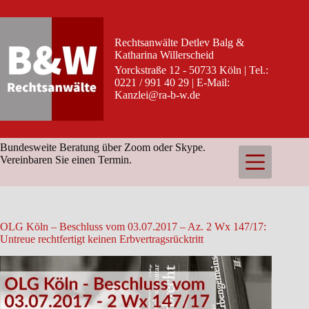
Zum
Inhalt
springen
Rechtsanwälte Detlev Balg &
Katharina Willerscheid
Yorckstraße 12 - 50733 Köln | Tel.:
0221 / 991 40 29 | E-Mail:
Kanzlei@ra-b-w.de
Bundesweite Beratung über Zoom oder Skype.
Vereinbaren Sie einen Termin.
OLG Köln – Beschluss vom 03.07.2017 – Az. 2 Wx 147/17:
Untreue rechtfertigt keinen Erbvertragsrücktritt