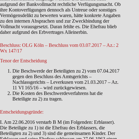
aufgrund der Bankvollmacht rechtliche Verfügungsmacht. Ob
ihre Kontoverfügungen dennoch als Untreue oder sonstiges
Vermögensdelikt zu bewerten waren, hätte konkrete Angaben
zu den internen Absprachen und zur Zweckbindung der
Vollmacht vorausgesetzt. Daran fehlte es. Die Ehefrau blieb
daher aufgrund des Erbvertrages Alleinerbin.
Beschluss: OLG Köln – Beschluss vom 03.07.2017 – Az.: 2
Wx 147/17
Tenor der Entscheidung
Die Beschwerde der Beteiligten zu 2) vom 07.04.2017
gegen den Beschluss des Amtsgerichts –
Nachlassgerichts – Leverkusen vom 21.03.2017 – Az.
11 VI 165/16 – wird zurückgewiesen.
Die Kosten des Beschwerdeverfahrens hat die
Beteiligte zu 2) zu tragen.
Entscheidungsgründe:
I. Am 22.06.2016 verstarb B M (im Folgenden: Erblasser).
Die Beteiligte zu 1) ist die Ehefrau des Erblassers, die
Beteiligten zu 2) und 3) sind die gemeinsamen Kinder. Der
Erblasser und seine Ehefrau schlossen am 27.06.1963 einen