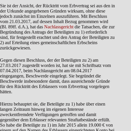
Sie ist der Ansicht, der Rücktritt vom Erbvertrag sei aus den in
der Urkunde angegebenen Gründen wirksam, ohne diese
jedoch zunächst im Einzelnen auszuführen. Mit Beschluss
vom 21.03.2017, auf dessen Inhalt Bezug genommen wird
(Bl. 89ff. d.A.), hat das
Nachlassgericht
die Tatsachen, die zur
Begründung des Antrags der Beteiligten zu 1) erforderlich
sind, für festgestellt erachtet und den Antrag der Beteiligten zu
2) auf Erteilung eines gemeinschaftlichen Erbscheins
zurückgewiesen.
Gegen diesen Beschluss, der der Beteiligten zu 2) am
27.03.2017 zugestellt worden ist, hat sie mit Schriftsatz vom
07.04.2017, beim Nachlassgericht am 08.04.2017
eingegangen, Beschwerde eingelegt. Sie begründet die
Beschwerde insbesondere damit, dass ausreichende Gründe
für den Rücktritt des Erblassers vom Erbvertrag vorgelegen
hätten.
Hierzu behauptet sie, die Beteiligte zu 1) habe über einen
langen Zeitraum hinweg im eigenen Interesse
zweckentfremdete Verfügungen getroffen und damit
gegenüber dem Erblasser relevanten Straftatbestände erfüllt.
So habe die Beteiligte zu 1) im Jahr 2015 allein 19.000 € von
einem auf den Namen des Erblassers eingerichteten Konto bei