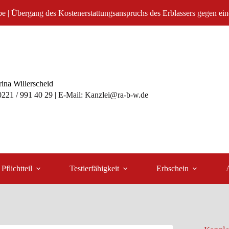
e | Übergang des Kostenerstattungsanspruchs des Erblassers gegen ei
ina Willerscheid
 0221 / 991 40 29 | E-Mail: Kanzlei@ra-b-w.de
Pflichtteil
Testierfähigkeit
Erbschein