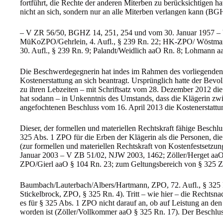
fortführt, die Rechte der anderen Miterben zu berücksichtigen
nicht an sich, sondern nur an alle Miterben verlangen kann (BGH
– V ZR 56/50, BGHZ 14, 251, 254 und vom 30. Januar 1957 –
MüKoZPO/Gehrlein, 4. Aufl., § 239 Rn. 22; HK-ZPO/ Wöstmann,
30. Aufl., § 239 Rn. 9; Palandt/Weidlich aaO Rn. 8; Lohmann a
Die Beschwerdegegnerin hat indes im Rahmen des vorliegenden 
Kostenerstattung an sich beantragt. Ursprünglich hatte der Bevol
zu ihren Lebzeiten – mit Schriftsatz vom 28. Dezember 2012 die
hat sodann – in Unkenntnis des Umstands, dass die Klägerin zwi
angefochtenen Beschluss vom 16. April 2013 die Kostenerstattu
Dieser, der formellen und materiellen Rechtskraft fähige Beschlu
325 Abs. 1 ZPO für die Erben der Klägerin als die Personen, di
(zur formellen und materiellen Rechtskraft von Kostenfestsetz
Januar 2003 – V ZB 51/02, NJW 2003, 1462; Zöller/Herget aaO
ZPO/Gierl aaO § 104 Rn. 23; zum Geltungsbereich von § 325 
Baumbach/Lauterbach/Albers/Hartmann, ZPO, 72. Aufl., § 325 
Stickelbrock, ZPO, § 325 Rn. 4). Tritt – wie hier – die Rechtsna
es für § 325 Abs. 1 ZPO nicht darauf an, ob auf Leistung an de
worden ist (Zöller/Vollkommer aaO § 325 Rn. 17). Der Beschlu