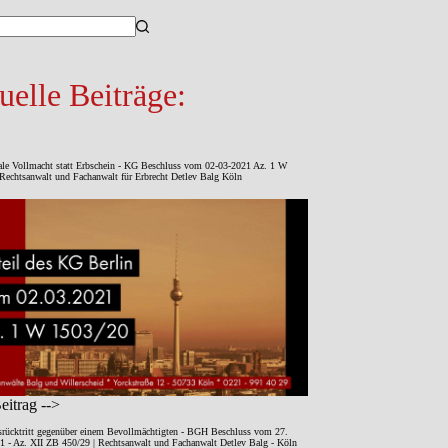
sse
uelle Beiträge:
ale Vollmacht statt Erbschein - KG Beschluss vom 02-03-2021 Az. 1 W
Rechtsanwalt und Fachanwalt für Erbrecht Detlev Balg Köln
itrag -->
srücktritt gegenüber einem Bevollmächtigten - BGH Beschluss vom 27.
1 - Az. XII ZB 450/29 | Rechtsanwalt und Fachanwalt Detlev Balg - Köln