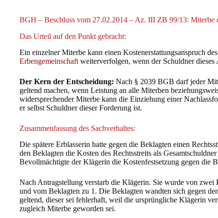
BGH – Beschluss vom 27.02.2014 – Az. III ZB 99/13: Miterbe d
Das Urteil auf den Punkt gebracht:
Ein einzelner Miterbe kann einen Kostenerstattungsanspruch des
Erbengemeinschaft
weiterverfolgen, wenn der Schuldner dieses A
Der Kern der Entscheidung:
Nach § 2039 BGB darf jeder Mit
geltend machen, wenn Leistung an alle Miterben beziehungsweis
widersprechender Miterbe kann die Einziehung einer Nachlassfor
er selbst Schuldner dieser Forderung ist.
Zusammenfassung des Sachverhaltes:
Die spätere Erblasserin hatte gegen die Beklagten einen Rechtsst
den Beklagten die Kosten des Rechtsstreits als Gesamtschuldner
Bevollmächtigte der Klägerin die Kostenfestsetzung gegen die B
Nach Antragstellung verstarb die Klägerin. Sie wurde von zwei K
und vom Beklagten zu 1. Die Beklagten wandten sich gegen den
geltend, dieser sei fehlerhaft, weil die ursprüngliche Klägerin v
zugleich Miterbe geworden sei.