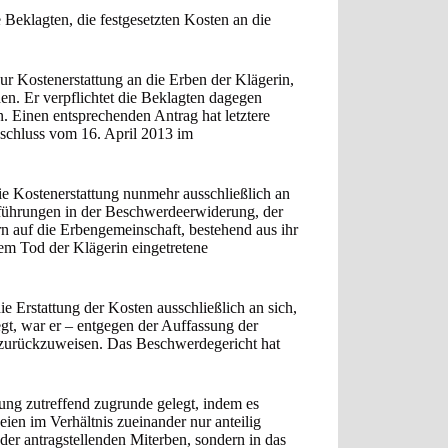
e Beklagten, die festgesetzten Kosten an die
zur Kostenerstattung an die Erben der Klägerin,
n. Er verpflichtet die Beklagten dagegen
en. Einen entsprechenden Antrag hat letztere
eschluss vom 16. April 2013 im
ie Kostenerstattung nunmehr ausschließlich an
Ausführungen in der Beschwerdeerwiderung, der
rn auf die Erbengemeinschaft, bestehend aus ihr
dem Tod der Klägerin eingetretene
 Erstattung der Kosten ausschließlich an sich,
egt, war er – entgegen der Auffassung der
 zurückzuweisen. Das Beschwerdegericht hat
ng zutreffend zugrunde gelegt, indem es
eien im Verhältnis zueinander nur anteilig
 der antragstellenden Miterben, sondern in das