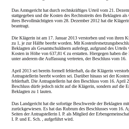
Das Amtsgericht hat durch rechtskräftiges Urteil vom 21. Deze
stattgegeben und die Kosten des Rechtsstreits den Beklagten als
ihres Bevollmächtigten vom 28. Dezember 2012 hat die Klägerin
beantragt.
Die Klägerin ist am 17. Januar 2013 verstorben und von ihren K
zu 1, je zur Hälfte beerbt worden. Mit Kostenfestsetzungsbesch
Beklagten als Gesamtschuldnern auferlegt, aufgrund des Urteil
Kosten in Höhe von 637,81 € zu erstatten. Hiergegen haben die
unter anderem die Auffassung vertreten, der Beschluss vom 16.
April 2013 sei bereits formell fehlerhaft, da die Klägerin verst
Antragstellerin beerbt worden sei. Darüber hinaus sei der Kosten
fehlerhaft. Die Antragstellerin hat den Beschluss vom 16. April 2
Beschluss dürfe jedoch nicht auf die Klägerin, sondern auf die
Beklagten zu 1 lauten.
Das Landgericht hat die sofortige Beschwerde der Beklagten m
zurückgewiesen. Es hat das Rubrum des Beschlusses vom 16. Apr
Seiten der Antragstellerin I. P. als Mitglied der Erbengemeinscha
I. P. und E. Sch. , aufgeführt wird.