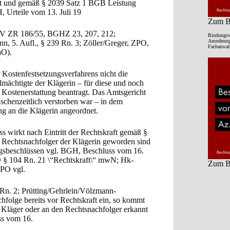
 hat und gemäß § 2039 Satz 1 BGB Leistung
, Urteile vom 13. Juli 19
Zum Be
 V ZR 186/55, BGHZ 23, 207, 212;
Bindungsw
Anordnung 
 5. Aufl., § 239 Rn. 3; Zöller/Greger, ZPO,
Fachanwalt
aO).
Kostenfestsetzungsverfahrens nicht die
lmächtigte der Klägerin – für diese und noch
 Kostenerstattung beantragt. Das Amtsgericht
schenzeitlich verstorben war – in dem
ng an die Klägerin angeordnet.
ss wirkt nach Eintritt der Rechtskraft gemäß §
e Rechtsnachfolger der Klägerin geworden sind
ungsbeschlüssen vgl. BGH, Beschluss vom 16.
 § 104 Rn. 21 \“Rechtskraft\“ mwN; Hk-
Zum Be
ZPO vgl.
Rn. 2; Prütting/Gehrlein/Völzmann-
chfolge bereits vor Rechtskraft ein, so kommt
n Kläger oder an den Rechtsnachfolger erkannt
ss vom 16.