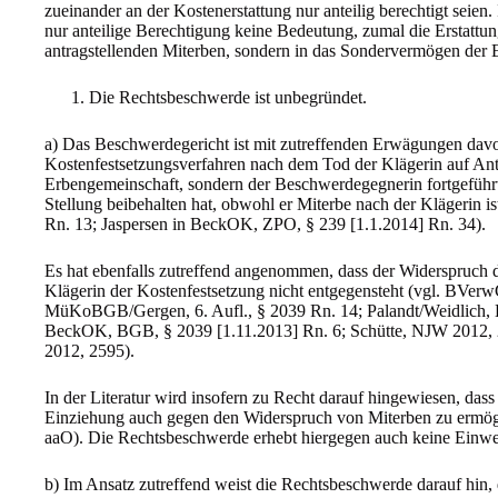
zueinander an der Kostenerstattung nur anteilig berechtigt seien
nur anteilige Berechtigung keine Bedeutung, zumal die Erstattun
antragstellenden Miterben, sondern in das Sondervermögen der E
Die Rechtsbeschwerde ist unbegründet.
a) Das Beschwerdegericht ist mit zutreffenden Erwägungen dav
Kostenfestsetzungsverfahren nach dem Tod der Klägerin auf Antra
Erbengemeinschaft, sondern der Beschwerdegegnerin fortgeführt
Stellung beibehalten hat, obwohl er Miterbe nach der Klägerin is
Rn. 13; Jaspersen in BeckOK, ZPO, § 239 [1.1.2014] Rn. 34).
Es hat ebenfalls zutreffend angenommen, dass der Widerspruch d
Klägerin der Kostenfestsetzung nicht entgegensteht (vgl. BVe
MüKoBGB/Gergen, 6. Aufl., § 2039 Rn. 14; Palandt/Weidlich, 
BeckOK, BGB, § 2039 [1.11.2013] Rn. 6; Schütte, NJW 2012,
2012, 2595).
In der Literatur wird insofern zu Recht darauf hingewiesen, das
Einziehung auch gegen den Widerspruch von Miterben zu erm
aaO). Die Rechtsbeschwerde erhebt hiergegen auch keine Einw
b) Im Ansatz zutreffend weist die Rechtsbeschwerde darauf hin, 