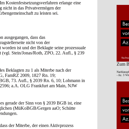
. Im Kostenfestsetzungsverfahren erlange eine
g nicht in das Privatvermögen der
rbengemeinschaft zu leisten sei.
on ausgegangen, dass das
gstellerseite nicht von der
 worden ist und der Beklagte seine prozessuale
t (vgl. Stein/Jonas/Roth, ZPO, 22. Aufl., § 239
Zum Be
es Beklagten zu 1 als Miterbe nach der
Nachlasspf
rwG, FamRZ 2009, 1827 Rn. 19;
- Az. 3 Wx
BGB, 73. Aufl., § 2039 Rn. 6, 10; Lohmann in
 2596; a.A. OLG Frankfurt am Main, NJW
s es gerade der Sinn von § 2039 BGB ist, eine
öglichen (MüKoBGB/Gergen aaO; Schütte
endungen.
dass der Miterbe, der einen Aktivprozess