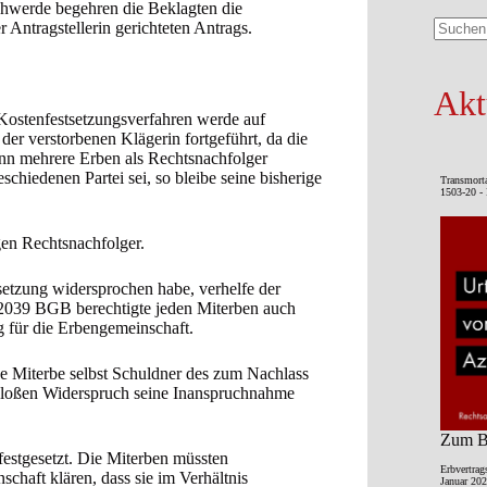
hwerde begehren die Beklagten die
Antragstellerin gerichteten Antrags.
Keine
Ergebni
Akt
 Kostenfestsetzungsverfahren werde auf
der verstorbenen Klägerin fortgeführt, da die
enn mehrere Erben als Rechtsnachfolger
chiedenen Partei sei, so bleibe seine bisherige
Transmort
1503-20 - 
gen Rechtsnachfolger.
setzung widersprochen habe, verhelfe der
2039 BGB berechtigte jeden Miterben auch
 für die Erbengemeinschaft.
de Miterbe selbst Schuldner des zum Nachlass
 bloßen Widerspruch seine Inanspruchnahme
Zum Be
estgesetzt. Die Miterben müssten
Erbvertrag
haft klären, dass sie im Verhältnis
Januar 202