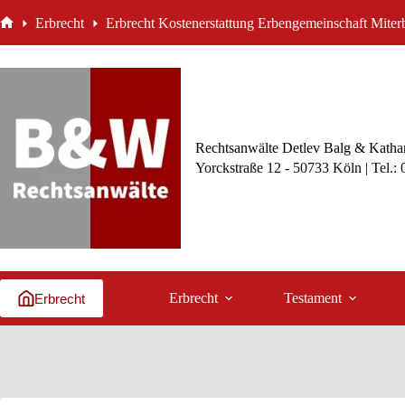
Zum
Erbrecht
Erbrecht Kostenerstattung Erbengemeinschaft Miterb
Inhalt
Start
springen
Rechtsanwälte Detlev Balg & Kathar
Yorckstraße 12 - 50733 Köln | Tel.:
Erbrecht
Testament
Erbrecht