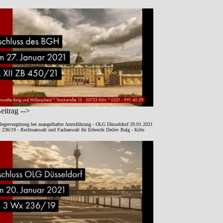
itrag -->
legervergütung bei mangelhafter Amtsführung - OLG Düsseldorf 20.01.2021
 236/19 - Rechtsanwalt und Fachanwalt für Erbrecht Detlev Balg - Köln