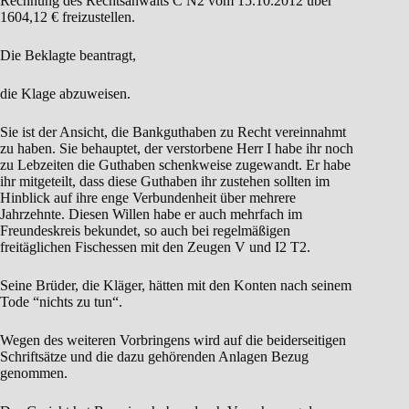
Rechnung des Rechtsanwalts C N2 vom 15.10.2012 über
1604,12 € freizustellen.
Die Beklagte beantragt,
die Klage abzuweisen.
Sie ist der Ansicht, die Bankguthaben zu Recht vereinnahmt
zu haben. Sie behauptet, der verstorbene Herr I habe ihr noch
zu Lebzeiten die Guthaben schenkweise zugewandt. Er habe
ihr mitgeteilt, dass diese Guthaben ihr zustehen sollten im
Hinblick auf ihre enge Verbundenheit über mehrere
Jahrzehnte. Diesen Willen habe er auch mehrfach im
Freundeskreis bekundet, so auch bei regelmäßigen
freitäglichen Fischessen mit den Zeugen V und I2 T2.
Seine Brüder, die Kläger, hätten mit den Konten nach seinem
Tode “nichts zu tun“.
Wegen des weiteren Vorbringens wird auf die beiderseitigen
Schriftsätze und die dazu gehörenden Anlagen Bezug
genommen.