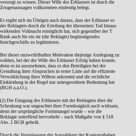
versorgt zu wissen. Dieser Wille des Erblassers ist durch die
Zeugenaussagen vollkommen eindeutig belegt.
Er ergibt sich im Übrigen auch daraus, dass der Erblasser es
der Beklagten durch die Erteilung der überseinen Tod hinaus
wirkenden Vollmacht ermöglicht hat, sich gegenüber der T
Bank auch für ein sie (die Beklagte) begünstigendes
Insichgeschäfts zu legitimieren.
Bei dieser unzweifelhaften Motivation diejenige Auslegung zu
wählen, bei der der Wille des Erblasser Erfolg haben konnte,
denn es ist anzunehmen, dass es den Beteiligten bei der
Gestaltung ihrer Absprachen in erster Linie auf die effiziente
Verwirklichung ihres Willens ankommt und die rechtliche
Einkleidung in der Regel nur untergeordnete Bedeutung hat
(BGH a.a.O.).
(2) Die Einigung des Erblassers mit der Beklagten über die
Schenkung war ungeachtet ihrer Formlosigkeit auch wirksam,
denn der ursprüngliche Formmangel wurde – wie die
Beklagte zutreffend hervorhebt – nach Maßgabe von § 518
Abs. 2 BGB geheilt.
Durch die Veranlassung der Auszahlung der Kontoguthaben