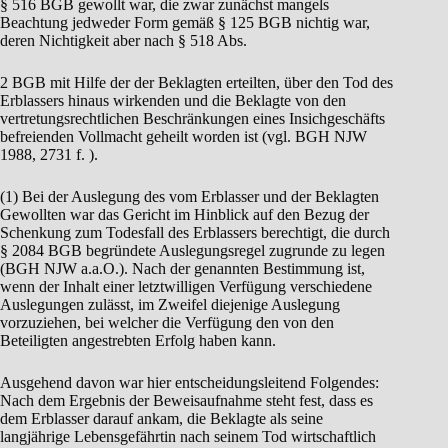
§ 516 BGB gewollt war, die zwar zunächst mangels
Beachtung jedweder Form gemäß § 125 BGB nichtig war,
deren Nichtigkeit aber nach § 518 Abs.
2 BGB mit Hilfe der der Beklagten erteilten, über den Tod des
Erblassers hinaus wirkenden und die Beklagte von den
vertretungsrechtlichen Beschränkungen eines Insichgeschäfts
befreienden Vollmacht geheilt worden ist (vgl. BGH NJW
1988, 2731 f. ).
(1) Bei der Auslegung des vom Erblasser und der Beklagten
Gewollten war das Gericht im Hinblick auf den Bezug der
Schenkung zum Todesfall des Erblassers berechtigt, die durch
§ 2084 BGB begründete Auslegungsregel zugrunde zu legen
(BGH NJW a.a.O.). Nach der genannten Bestimmung ist,
wenn der Inhalt einer letztwilligen Verfügung verschiedene
Auslegungen zulässt, im Zweifel diejenige Auslegung
vorzuziehen, bei welcher die Verfügung den von den
Beteiligten angestrebten Erfolg haben kann.
Ausgehend davon war hier entscheidungsleitend Folgendes:
Nach dem Ergebnis der Beweisaufnahme steht fest, dass es
dem Erblasser darauf ankam, die Beklagte als seine
langjährige Lebensgefährtin nach seinem Tod wirtschaftlich