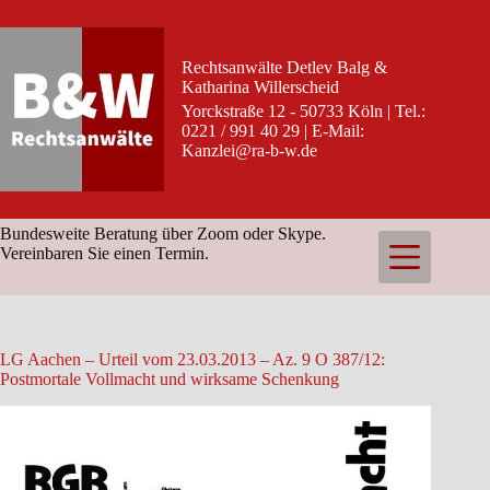
Zum
Inhalt
springen
Rechtsanwälte Detlev Balg &
Katharina Willerscheid
Yorckstraße 12 - 50733 Köln | Tel.:
0221 / 991 40 29 | E-Mail:
Kanzlei@ra-b-w.de
Bundesweite Beratung über Zoom oder Skype.
Vereinbaren Sie einen Termin.
LG Aachen – Urteil vom 23.03.2013 – Az. 9 O 387/12:
Postmortale Vollmacht und wirksame Schenkung