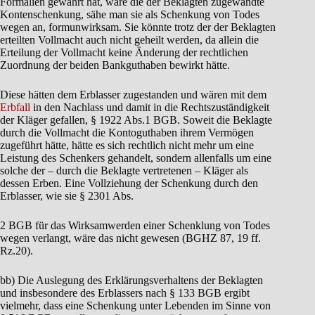
Formalien gewahrt hat, wäre die der Beklagten zugewandte
Kontenschenkung, sähe man sie als Schenkung von Todes
wegen an, formunwirksam. Sie könnte trotz der der Beklagten
erteilten Vollmacht auch nicht geheilt werden, da allein die
Erteilung der Vollmacht keine Änderung der rechtlichen
Zuordnung der beiden Bankguthaben bewirkt hätte.
Diese hätten dem Erblasser zugestanden und wären mit dem
Erbfall
in den Nachlass und damit in die Rechtszuständigkeit
der Kläger gefallen, § 1922 Abs.1 BGB. Soweit die Beklagte
durch die Vollmacht die Kontoguthaben ihrem Vermögen
zugeführt hätte, hätte es sich rechtlich nicht mehr um eine
Leistung des Schenkers gehandelt, sondern allenfalls um eine
solche der – durch die Beklagte vertretenen – Kläger als
dessen Erben. Eine Vollziehung der Schenkung durch den
Erblasser, wie sie § 2301 Abs.
2 BGB für das Wirksamwerden einer Schenklung von Todes
wegen verlangt, wäre das nicht gewesen (BGHZ 87, 19 ff.
Rz.20).
bb) Die Auslegung des Erklärungsverhaltens der Beklagten
und insbesondere des Erblassers nach § 133 BGB ergibt
vielmehr, dass eine Schenkung unter Lebenden im Sinne von