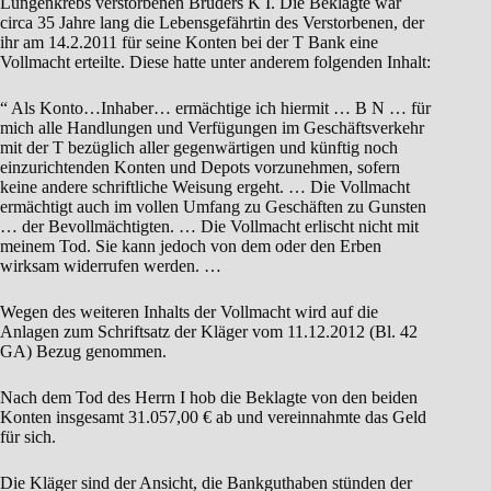
Lungenkrebs verstorbenen Bruders K I. Die Beklagte war
circa 35 Jahre lang die Lebensgefährtin des Verstorbenen, der
ihr am 14.2.2011 für seine Konten bei der T Bank eine
Vollmacht erteilte. Diese hatte unter anderem folgenden Inhalt:
“ Als Konto…Inhaber… ermächtige ich hiermit … B N … für
mich alle Handlungen und Verfügungen im Geschäftsverkehr
mit der T bezüglich aller gegenwärtigen und künftig noch
einzurichtenden Konten und Depots vorzunehmen, sofern
keine andere schriftliche Weisung ergeht. … Die Vollmacht
ermächtigt auch im vollen Umfang zu Geschäften zu Gunsten
… der Bevollmächtigten. … Die Vollmacht erlischt nicht mit
meinem Tod. Sie kann jedoch von dem oder den Erben
wirksam widerrufen werden. …
Wegen des weiteren Inhalts der Vollmacht wird auf die
Anlagen zum Schriftsatz der Kläger vom 11.12.2012 (Bl. 42
GA) Bezug genommen.
Nach dem Tod des Herrn I hob die Beklagte von den beiden
Konten insgesamt 31.057,00 € ab und vereinnahmte das Geld
für sich.
Die Kläger sind der Ansicht, die Bankguthaben stünden der