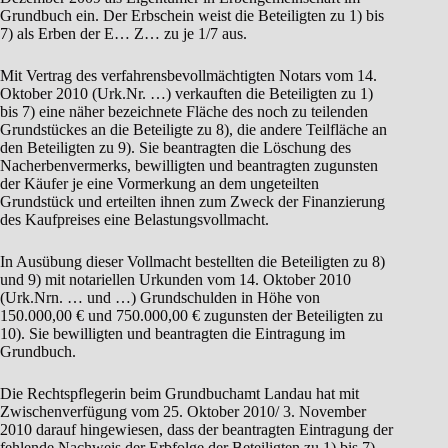
Grundbuch ein. Der Erbschein weist die Beteiligten zu 1) bis
7) als Erben der E… Z… zu je 1/7 aus.
Mit Vertrag des verfahrensbevollmächtigten Notars vom 14.
Oktober 2010 (Urk.Nr. …) verkauften die Beteiligten zu 1)
bis 7) eine näher bezeichnete Fläche des noch zu teilenden
Grundstückes an die Beteiligte zu 8), die andere Teilfläche an
den Beteiligten zu 9). Sie beantragten die Löschung des
Nacherbenvermerks, bewilligten und beantragten zugunsten
der Käufer je eine Vormerkung an dem ungeteilten
Grundstück und erteilten ihnen zum Zweck der Finanzierung
des Kaufpreises eine Belastungsvollmacht.
In Ausübung dieser Vollmacht bestellten die Beteiligten zu 8)
und 9) mit notariellen Urkunden vom 14. Oktober 2010
(Urk.Nrn. … und …) Grundschulden in Höhe von
150.000,00 € und 750.000,00 € zugunsten der Beteiligten zu
10). Sie bewilligten und beantragten die Eintragung im
Grundbuch.
Die Rechtspflegerin beim Grundbuchamt Landau hat mit
Zwischenverfügung vom 25. Oktober 2010/ 3. November
2010 darauf hingewiesen, dass der beantragten Eintragung der
fehlende Nachweis der Erbfolge der Beteiligten zu 1) bis 7)