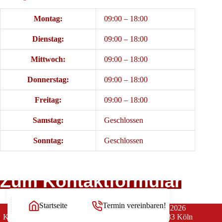
Montag:
09:00 – 18:00
Dienstag:
09:00 – 18:00
Mittwoch:
09:00 – 18:00
Donnerstag:
09:00 – 18:00
Freitag:
09:00 – 18:00
Samstag:
Geschlossen
Sonntag:
Geschlossen
Zum Kontaktformular
Startseite
Termin vereinbaren!
Copyright Rechtsanwälte Balg und Willerscheid © 2026
Kanzlei Balg & Willerscheid * Yorckstraße 12 * 50733 Köln