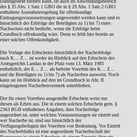
Dahingestellt bleiben kann, ob auch im Anwendungsbereich
des § 35 Abs. 1 Satz 1 GBO die in § 29 Abs. 1 Satz 2 GBO
enthaltene Ausnahmeregelung für offenkundige
Eintragungsvoraussetzungen angewendet werden kann und es
hinsichtlich der Erbfolge der Beteiligten zu 1) bis 7) eines
Nachweises nicht bedürfte, wenn die Erbfolge beim
Grundbuch offenkundig wäre. Denn es fehlt hier bereits an
einer solchen Offenkundigkeit.
Die Vorlage des Erbscheins hinsichtlich der Nacherbfolge
nach K… Z… ist weder im Hinblick auf den Erbschein des
Amtsgerichts Landau in der Pfalz vom 13. März 1985
entbehrlich, der E… Z… als befreite Vorerbin des K… Z…
und die Beteiligten zu 1) bis 7) als Nacherben ausweist. Noch
kann sie im Hinblick auf den im Grundbuch in Abt. II.
eingetragenen Nacherbenvermerk unterbleiben.
Der für einen Vorerben ausgestellte Erbschein weist nur
diesen als Erben aus. Die in einem solchen Erbschein gem. §
2363 BGB enthaltenen Angaben, dass Nacherfolge
angeordnet ist, unter welchen Voraussetzungen sie eintritt und
wer Nacherbe ist, sind nur hinsichtlich der
Verfügungsbefugnis des Vorerben von Bedeutung. Vor Eintritt
des Nacherbfalles ist eine angeordnete Nacherbschaft der
Bezeugung in einem Erbschein als einem Zeugnis über ein