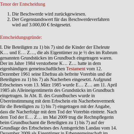
Tenor der Entscheidung
Die Beschwerde wird zurückgewiesen.
Der Gegenstandswert für das Beschwerdeverfahren
wird auf 3.000,00 € festgesetzt.
Entscheidungsgründe:
I. Die Beteiligten zu 1) bis 7) sind die Kinder der Eheleute
K… und E… Z…, die als Eigentümer zu je ½ des im Rubrum
genannten Grundstückes im Grundbuch eingetragen waren.
Der im Jahre 1984 verstorbene K… Z… hatte in dem
eigenhändigen gemeinschaftlichen
Testament
vom 12.
Dezember 1961 seine Ehefrau als befreite Vorerbin und die
Beteiligten zu 1) bis 7) als Nacherben eingesetzt. Aufgrund
Erbscheines vom 13. März 1985 wurde E… Z… am 11. April
1985 als Alleineigentümerin des Grundstücks im Grundbuch
eingetragen. In Abt. II. des Grundbuches wurde in
Übereinstimmung mit dem Erbschein ein Nacherbenvermerk
für die Beteiligten zu 1) bis 7) eingetragen mit der Angabe,
dass die Nacherfolge mit dem Tod der Vorerbin eintrete. Nach
dem Tod der E… Z… im Mai 2009 trug die Rechtspflegerin
beim Grundbuchamt die Beteiligten zu 1) bis 7) auf der
Grundlage des Erbscheines des Amtsgerichts Landau vom 14.
Dezember 2009 als Eigentümer in Erbengemeinschaft im