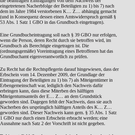
die beantragten Eintragungen von dem Nachweis der
eingetretenen Nacherbfolge der Beteiligten zu 1) bis 7) nach
dem im Jahre 1984 verstorbenen K… Z… abhängig gemacht
(und in Konsequenz dessen einen Amtswiderspruch gemäß §
53 Abs. 1 Satz 1 GBO in das Grundbuch eingetragen).
Eine Grundbucheintragung soll nach § 39 GBO nur erfolgen,
wenn die Person, deren Recht durch sie betroffen wird, im
Grundbuch als Berechtigte eingetragen ist. Die
(ordnungsgemäße) Voreintragung eines Betroffenen hat das
Grundbuchamt eigenverantwortlich zu prüfen.
Zu Recht hat die Rechtspflegerin darauf hingewiesen, dass der
Erbschein vom 14. Dezember 2009, der Grundlage der
Eintragung der Beteiligten zu 1) bis 7) als Miteigentümer in
Erbengemeinschaft war, lediglich den Nachweis dafür
erbringen kann, dass diese Miterben des hälftigen
Miteigentumsanteils der E… Z… an dem Grundstück
geworden sind. Dagegen fehlt der Nachweis, dass sie auch
Nacherben des ursprünglich hälftigen Anteils des K… Z…
geworden sind. Dieser Nachweis kann gem. § 35 Abs. 1 Satz
1 GBO nur durch einen Erbschein erbracht werden; eine
Ausnahme nach Satz 2 der Vorschrift ist nicht gegeben.