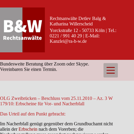
Zum
Inhalt
springen
Rechtsanwälte Detlev Balg &
Katharina Willerscheid
Yorckstraße 12 - 50733 Köln | Tel.:
0221 / 991 40 29 | E-Mail:
Kanzlei@ra-b-w.de
Bundesweite Beratung über Zoom oder Skype.
Vereinbaren Sie einen Termin.
OLG Zweibrücken – Beschluss vom 25.11.2010 – Az. 3 W
179/10: Erbscheine für Vor- und Nacherbfall
Das Urteil auf den Punkt gebracht:
Im Nacherbfall genügt gegenüber dem Grundbuchamt nicht
allein der
Erbschein
nach dem Vorerben; die