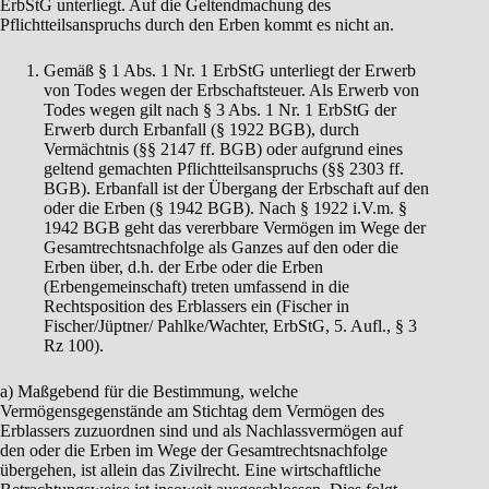
ErbStG unterliegt. Auf die Geltendmachung des
Pflichtteilsanspruchs durch den Erben kommt es nicht an.
Gemäß § 1 Abs. 1 Nr. 1 ErbStG unterliegt der Erwerb
von Todes wegen der Erbschaftsteuer. Als Erwerb von
Todes wegen gilt nach § 3 Abs. 1 Nr. 1 ErbStG der
Erwerb durch Erbanfall (§ 1922 BGB), durch
Vermächtnis (§§ 2147 ff. BGB) oder aufgrund eines
geltend gemachten Pflichtteilsanspruchs (§§ 2303 ff.
BGB). Erbanfall ist der Übergang der Erbschaft auf den
oder die Erben (§ 1942 BGB). Nach § 1922 i.V.m. §
1942 BGB geht das vererbbare Vermögen im Wege der
Gesamtrechtsnachfolge als Ganzes auf den oder die
Erben über, d.h. der Erbe oder die Erben
(Erbengemeinschaft) treten umfassend in die
Rechtsposition des Erblassers ein (Fischer in
Fischer/Jüptner/ Pahlke/Wachter, ErbStG, 5. Aufl., § 3
Rz 100).
a) Maßgebend für die Bestimmung, welche
Vermögensgegenstände am Stichtag dem Vermögen des
Erblassers zuzuordnen sind und als Nachlassvermögen auf
den oder die Erben im Wege der Gesamtrechtsnachfolge
übergehen, ist allein das Zivilrecht. Eine wirtschaftliche