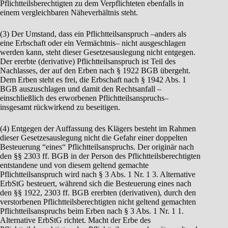
Pflichtteilsberechtigten zu dem Verpflichteten ebenfalls in
einem vergleichbaren Näheverhältnis steht.
(3) Der Umstand, dass ein Pflichtteilsanspruch –anders als
eine Erbschaft oder ein Vermächtnis– nicht ausgeschlagen
werden kann, steht dieser Gesetzesauslegung nicht entgegen.
Der ererbte (derivative) Pflichtteilsanspruch ist Teil des
Nachlasses, der auf den Erben nach § 1922 BGB übergeht.
Dem Erben steht es frei, die Erbschaft nach § 1942 Abs. 1
BGB auszuschlagen und damit den Rechtsanfall –
einschließlich des erworbenen Pflichtteilsanspruchs–
insgesamt rückwirkend zu beseitigen.
(4) Entgegen der Auffassung des Klägers besteht im Rahmen
dieser Gesetzesauslegung nicht die Gefahr einer doppelten
Besteuerung “eines“ Pflichtteilsanspruchs. Der originär nach
den §§ 2303 ff. BGB in der Person des Pflichtteilsberechtigten
entstandene und von diesem geltend gemachte
Pflichtteilsanspruch wird nach § 3 Abs. 1 Nr. 1 3. Alternative
ErbStG besteuert, während sich die Besteuerung eines nach
den §§ 1922, 2303 ff. BGB ererbten (derivativen), durch den
verstorbenen Pflichtteilsberechtigten nicht geltend gemachten
Pflichtteilsanspruchs beim Erben nach § 3 Abs. 1 Nr. 1 1.
Alternative ErbStG richtet. Macht der Erbe des