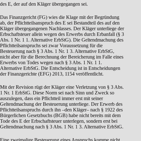
des E, der auf den Kläger übergegangen sei.
Das Finanzgericht (FG) wies die Klage mit der Begründung
ab, der Pflichtteilsanspruch des E sei Bestandteil des auf den
Kläger übergegangenen Nachlasses. Der Kläger unterliege der
Erbschaftsteuer allein wegen des Erwerbs durch Erbanfall (§ 3
Abs. 1 Nr. 1 1. Alternative ErbStG). Die Geltendmachung des
Pflichtteilsanspruchs sei zwar Voraussetzung für die
Besteuerung nach § 3 Abs. 1 Nr. 1 3. Alternative ErbStG,
nicht aber für die Berechnung der Bereicherung im Falle eines
Erwerbs von Todes wegen nach § 3 Abs. 1 Nr. 1 1.
Alternative ErbStG. Die Entscheidung ist in Entscheidungen
der Finanzgerichte (EFG) 2013, 1154 veröffentlicht.
Mit der Revision rügt der Kläger eine Verletzung von § 3 Abs.
1 Nr. 1 ErbStG. Diese Norm sei nach Sinn und Zweck so
auszulegen, dass ein Pflichtteil immer erst mit seiner
Geltendmachung der Besteuerung unterliege. Der Erwerb des
Pflichtteilsanspruchs durch ihn –den Kläger– nach § 1922 des
Bürgerlichen Gesetzbuchs (BGB) habe nicht bereits mit dem
Tode des E der Erbschaftsteuer unterlegen, sondern erst bei
Geltendmachung nach § 3 Abs. 1 Nr. 1 3. Alternative ErbStG.
Eine zweimalige Besteuerung eines Anspruchs komme nicht