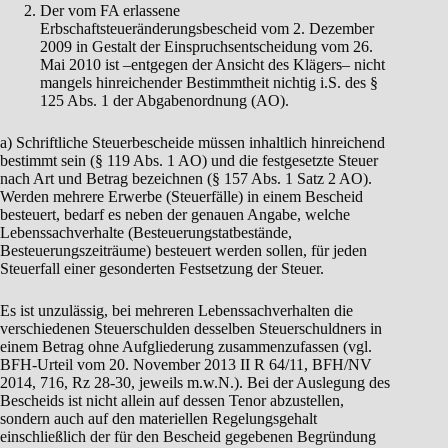
Der vom FA erlassene
Erbschaftsteueränderungsbescheid vom 2. Dezember
2009 in Gestalt der Einspruchsentscheidung vom 26.
Mai 2010 ist –entgegen der Ansicht des Klägers– nicht
mangels hinreichender Bestimmtheit nichtig i.S. des §
125 Abs. 1 der Abgabenordnung (AO).
a) Schriftliche Steuerbescheide müssen inhaltlich hinreichend
bestimmt sein (§ 119 Abs. 1 AO) und die festgesetzte Steuer
nach Art und Betrag bezeichnen (§ 157 Abs. 1 Satz 2 AO).
Werden mehrere Erwerbe (Steuerfälle) in einem Bescheid
besteuert, bedarf es neben der genauen Angabe, welche
Lebenssachverhalte (Besteuerungstatbestände,
Besteuerungszeiträume) besteuert werden sollen, für jeden
Steuerfall einer gesonderten Festsetzung der Steuer.
Es ist unzulässig, bei mehreren Lebenssachverhalten die
verschiedenen Steuerschulden desselben Steuerschuldners in
einem Betrag ohne Aufgliederung zusammenzufassen (vgl.
BFH-Urteil vom 20. November 2013 II R 64/11, BFH/NV
2014, 716, Rz 28-30, jeweils m.w.N.). Bei der Auslegung des
Bescheids ist nicht allein auf dessen Tenor abzustellen,
sondern auch auf den materiellen Regelungsgehalt
einschließlich der für den Bescheid gegebenen Begründung