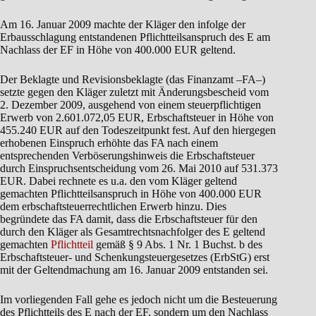
Am 16. Januar 2009 machte der Kläger den infolge der
Erbausschlagung entstandenen Pflichtteilsanspruch des E am
Nachlass der EF in Höhe von 400.000 EUR geltend.
Der Beklagte und Revisionsbeklagte (das Finanzamt –FA–)
setzte gegen den Kläger zuletzt mit Änderungsbescheid vom
2. Dezember 2009, ausgehend von einem steuerpflichtigen
Erwerb von 2.601.072,05 EUR, Erbschaftsteuer in Höhe von
455.240 EUR auf den Todeszeitpunkt fest. Auf den hiergegen
erhobenen Einspruch erhöhte das FA nach einem
entsprechenden Verböserungshinweis die Erbschaftsteuer
durch Einspruchsentscheidung vom 26. Mai 2010 auf 531.373
EUR. Dabei rechnete es u.a. den vom Kläger geltend
gemachten Pflichtteilsanspruch in Höhe von 400.000 EUR
dem erbschaftsteuerrechtlichen Erwerb hinzu. Dies
begründete das FA damit, dass die Erbschaftsteuer für den
durch den Kläger als Gesamtrechtsnachfolger des E geltend
gemachten
Pflichtteil
gemäß § 9 Abs. 1 Nr. 1 Buchst. b des
Erbschaftsteuer- und Schenkungsteuergesetzes (ErbStG) erst
mit der Geltendmachung am 16. Januar 2009 entstanden sei.
Im vorliegenden Fall gehe es jedoch nicht um die Besteuerung
des Pflichtteils des E nach der EF, sondern um den Nachlass