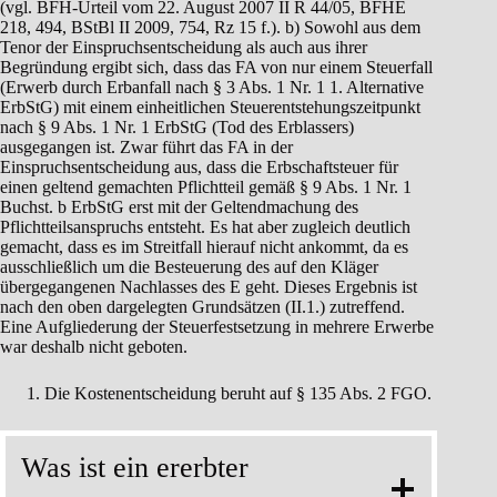
(vgl. BFH-Urteil vom 22. August 2007 II R 44/05, BFHE
218, 494, BStBl II 2009, 754, Rz 15 f.). b) Sowohl aus dem
Tenor der Einspruchsentscheidung als auch aus ihrer
Begründung ergibt sich, dass das FA von nur einem Steuerfall
(Erwerb durch Erbanfall nach § 3 Abs. 1 Nr. 1 1. Alternative
ErbStG) mit einem einheitlichen Steuerentstehungszeitpunkt
nach § 9 Abs. 1 Nr. 1 ErbStG (Tod des Erblassers)
ausgegangen ist. Zwar führt das FA in der
Einspruchsentscheidung aus, dass die Erbschaftsteuer für
einen geltend gemachten Pflichtteil gemäß § 9 Abs. 1 Nr. 1
Buchst. b ErbStG erst mit der Geltendmachung des
Pflichtteilsanspruchs entsteht. Es hat aber zugleich deutlich
gemacht, dass es im Streitfall hierauf nicht ankommt, da es
ausschließlich um die Besteuerung des auf den Kläger
übergegangenen Nachlasses des E geht. Dieses Ergebnis ist
nach den oben dargelegten Grundsätzen (II.1.) zutreffend.
Eine Aufgliederung der Steuerfestsetzung in mehrere Erwerbe
war deshalb nicht geboten.
Die Kostenentscheidung beruht auf § 135 Abs. 2 FGO.
Was ist ein ererbter