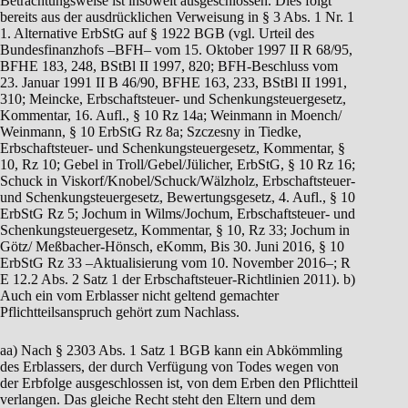
Betrachtungsweise ist insoweit ausgeschlossen. Dies folgt
bereits aus der ausdrücklichen Verweisung in § 3 Abs. 1 Nr. 1
1. Alternative ErbStG auf § 1922 BGB (vgl. Urteil des
Bundesfinanzhofs –BFH– vom 15. Oktober 1997 II R 68/95,
BFHE 183, 248, BStBl II 1997, 820; BFH-Beschluss vom
23. Januar 1991 II B 46/90, BFHE 163, 233, BStBl II 1991,
310; Meincke, Erbschaftsteuer- und Schenkungsteuergesetz,
Kommentar, 16. Aufl., § 10 Rz 14a; Weinmann in Moench/
Weinmann, § 10 ErbStG Rz 8a; Szczesny in Tiedke,
Erbschaftsteuer- und Schenkungsteuergesetz, Kommentar, §
10, Rz 10; Gebel in Troll/Gebel/Jülicher, ErbStG, § 10 Rz 16;
Schuck in Viskorf/Knobel/Schuck/Wälzholz, Erbschaftsteuer-
und Schenkungsteuergesetz, Bewertungsgesetz, 4. Aufl., § 10
ErbStG Rz 5; Jochum in Wilms/Jochum, Erbschaftsteuer- und
Schenkungsteuergesetz, Kommentar, § 10, Rz 33; Jochum in
Götz/ Meßbacher-Hönsch, eKomm, Bis 30. Juni 2016, § 10
ErbStG Rz 33 –Aktualisierung vom 10. November 2016–; R
E 12.2 Abs. 2 Satz 1 der Erbschaftsteuer-Richtlinien 2011). b)
Auch ein vom Erblasser nicht geltend gemachter
Pflichtteilsanspruch gehört zum Nachlass.
aa) Nach § 2303 Abs. 1 Satz 1 BGB kann ein Abkömmling
des Erblassers, der durch Verfügung von Todes wegen von
der Erbfolge ausgeschlossen ist, von dem Erben den Pflichtteil
verlangen. Das gleiche Recht steht den Eltern und dem