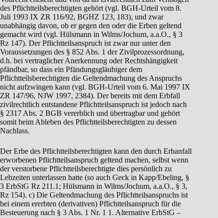
des Pflichtteilsberechtigten gehört (vgl. BGH-Urteil vom 8.
Juli 1993 IX ZR 116/92, BGHZ 123, 183), und zwar
unabhängig davon, ob er gegen den oder die Erben geltend
gemacht wird (vgl. Hülsmann in Wilms/Jochum, a.a.O., § 3
Rz 147). Der Pflichtteilsanspruch ist zwar nur unter den
Voraussetzungen des § 852 Abs. 1 der Zivilprozessordnung,
d.h. bei vertraglicher Anerkennung oder Rechtshängigkeit
pfändbar, so dass ein Pfändungsgläubiger dem
Pflichtteilsberechtigten die Geltendmachung des Anspruchs
nicht aufzwingen kann (vgl. BGH-Urteil vom 6. Mai 1997 IX
ZR 147/96, NJW 1997, 2384). Der bereits mit dem Erbfall
zivilrechtlich entstandene Pflichtteilsanspruch ist jedoch nach
§ 2317 Abs. 2 BGB vererblich und übertragbar und gehört
somit beim Ableben des Pflichtteilsberechtigten zu dessen
Nachlass.
Der Erbe des Pflichtteilsberechtigten kann den durch Erbanfall
erworbenen Pflichtteilsanspruch geltend machen, selbst wenn
der verstorbene Pflichtteilsberechtigte dies persönlich zu
Lebzeiten unterlassen hatte (so auch Geck in Kapp/Ebeling, §
3 ErbStG Rz 211.1; Hülsmann in Wilms/Jochum, a.a.O., § 3,
Rz 154). c) Die Geltendmachung des Pflichtteilsanspruchs ist
bei einem ererbten (derivativen) Pflichtteilsanspruch für die
Besteuerung nach § 3 Abs. 1 Nr. 1 1. Alternative ErbStG –