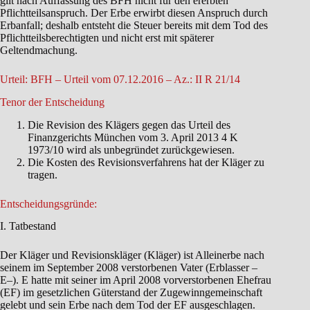
gilt nach Auffassung des BFH nicht für den ererbten
Pflichtteilsanspruch. Der Erbe erwirbt diesen Anspruch durch
Erbanfall; deshalb entsteht die Steuer bereits mit dem Tod des
Pflichtteilsberechtigten und nicht erst mit späterer
Geltendmachung.
Urteil: BFH – Urteil vom 07.12.2016 – Az.: II R 21/14
Tenor der Entscheidung
Die Revision des Klägers gegen das Urteil des
Finanzgerichts München vom 3. April 2013 4 K
1973/10 wird als unbegründet zurückgewiesen.
Die Kosten des Revisionsverfahrens hat der Kläger zu
tragen.
Entscheidungsgründe:
I. Tatbestand
Der Kläger und Revisionskläger (Kläger) ist Alleinerbe nach
seinem im September 2008 verstorbenen Vater (Erblasser –
E–). E hatte mit seiner im April 2008 vorverstorbenen Ehefrau
(EF) im gesetzlichen Güterstand der Zugewinngemeinschaft
gelebt und sein Erbe nach dem Tod der EF ausgeschlagen.