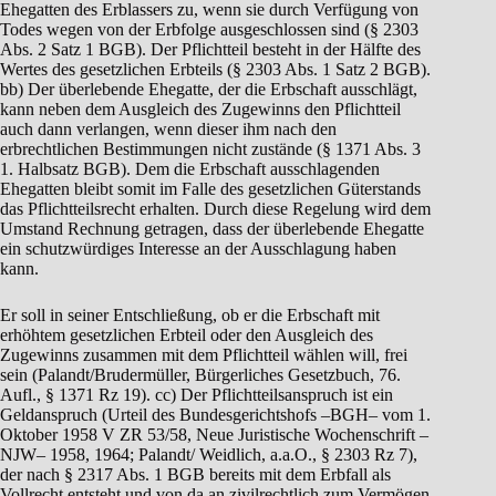
Ehegatten des Erblassers zu, wenn sie durch Verfügung von
Todes wegen von der Erbfolge ausgeschlossen sind (§ 2303
Abs. 2 Satz 1 BGB). Der Pflichtteil besteht in der Hälfte des
Wertes des gesetzlichen Erbteils (§ 2303 Abs. 1 Satz 2 BGB).
bb) Der überlebende Ehegatte, der die Erbschaft ausschlägt,
kann neben dem Ausgleich des Zugewinns den Pflichtteil
auch dann verlangen, wenn dieser ihm nach den
erbrechtlichen Bestimmungen nicht zustände (§ 1371 Abs. 3
1. Halbsatz BGB). Dem die Erbschaft ausschlagenden
Ehegatten bleibt somit im Falle des gesetzlichen Güterstands
das Pflichtteilsrecht erhalten. Durch diese Regelung wird dem
Umstand Rechnung getragen, dass der überlebende Ehegatte
ein schutzwürdiges Interesse an der Ausschlagung haben
kann.
Er soll in seiner Entschließung, ob er die Erbschaft mit
erhöhtem gesetzlichen Erbteil oder den Ausgleich des
Zugewinns zusammen mit dem Pflichtteil wählen will, frei
sein (Palandt/Brudermüller, Bürgerliches Gesetzbuch, 76.
Aufl., § 1371 Rz 19). cc) Der Pflichtteilsanspruch ist ein
Geldanspruch (Urteil des Bundesgerichtshofs –BGH– vom 1.
Oktober 1958 V ZR 53/58, Neue Juristische Wochenschrift –
NJW– 1958, 1964; Palandt/ Weidlich, a.a.O., § 2303 Rz 7),
der nach § 2317 Abs. 1 BGB bereits mit dem Erbfall als
Vollrecht entsteht und von da an zivilrechtlich zum Vermögen