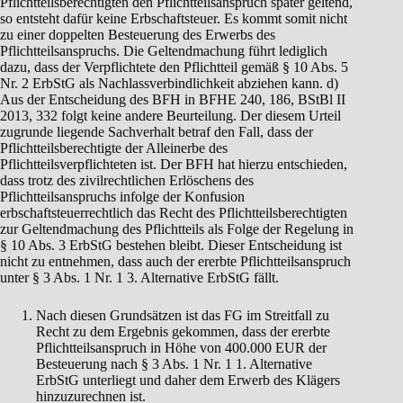
Pflichtteilsberechtigten den Pflichtteilsanspruch später geltend,
so entsteht dafür keine Erbschaftsteuer. Es kommt somit nicht
zu einer doppelten Besteuerung des Erwerbs des
Pflichtteilsanspruchs. Die Geltendmachung führt lediglich
dazu, dass der Verpflichtete den Pflichtteil gemäß § 10 Abs. 5
Nr. 2 ErbStG als Nachlassverbindlichkeit abziehen kann. d)
Aus der Entscheidung des BFH in BFHE 240, 186, BStBl II
2013, 332 folgt keine andere Beurteilung. Der diesem Urteil
zugrunde liegende Sachverhalt betraf den Fall, dass der
Pflichtteilsberechtigte der Alleinerbe des
Pflichtteilsverpflichteten ist. Der BFH hat hierzu entschieden,
dass trotz des zivilrechtlichen Erlöschens des
Pflichtteilsanspruchs infolge der Konfusion
erbschaftsteuerrechtlich das Recht des Pflichtteilsberechtigten
zur Geltendmachung des Pflichtteils als Folge der Regelung in
§ 10 Abs. 3 ErbStG bestehen bleibt. Dieser Entscheidung ist
nicht zu entnehmen, dass auch der ererbte Pflichtteilsanspruch
unter § 3 Abs. 1 Nr. 1 3. Alternative ErbStG fällt.
Nach diesen Grundsätzen ist das FG im Streitfall zu
Recht zu dem Ergebnis gekommen, dass der ererbte
Pflichtteilsanspruch in Höhe von 400.000 EUR der
Besteuerung nach § 3 Abs. 1 Nr. 1 1. Alternative
ErbStG unterliegt und daher dem Erwerb des Klägers
hinzuzurechnen ist.