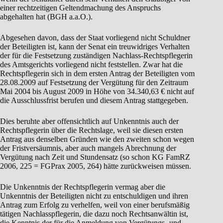
einer rechtzeitigen Geltendmachung des Anspruchs
abgehalten hat (BGH a.a.O.).
Abgesehen davon, dass der Staat vorliegend nicht Schuldner
der Beteiligten ist, kann der Senat ein treuwidriges Verhalten
der für die Festsetzung zuständigen Nachlass-Rechtspflegerin
des Amtsgerichts vorliegend nicht feststellen. Zwar hat die
Rechtspflegerin sich in dem ersten Antrag der Beteiligten vom
28.08.2009 auf Festsetzung der Vergütung für den Zeitraum
Mai 2004 bis August 2009 in Höhe von 34.340,63 € nicht auf
die Ausschlussfrist berufen und diesem Antrag stattgegeben.
Dies beruhte aber offensichtlich auf Unkenntnis auch der
Rechtspflegerin über die Rechtslage, weil sie diesen ersten
Antrag aus denselben Gründen wie den zweiten schon wegen
der Fristversäumnis, aber auch mangels Abrechnung der
Vergütung nach Zeit und Stundensatz (so schon KG FamRZ
2006, 225 = FGPrax 2005, 264) hätte zurückweisen müssen.
Die Unkenntnis der Rechtspflegerin vermag aber die
Unkenntnis der Beteiligten nicht zu entschuldigen und ihren
Antrag zum Erfolg zu verhelfen, weil von einer berufsmäßig
tätigen Nachlasspflegerin, die dazu noch Rechtsanwältin ist,
die Kenntnis der für die Anmeldung von Vergütungs- und