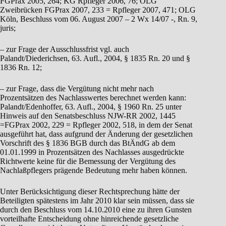
FGPrax 2005, 264; KG Rpfleger 2006, 76; OLG
Zweibrücken FGPrax 2007, 233 = Rpfleger 2007, 471; OLG
Köln, Beschluss vom 06. August 2007 – 2 Wx 14/07 -, Rn. 9,
juris;
– zur Frage der Ausschlussfrist vgl. auch
Palandt/Diederichsen, 63. Aufl., 2004, § 1835 Rn. 20 und §
1836 Rn. 12;
– zur Frage, dass die Vergütung nicht mehr nach
Prozentsätzen des Nachlasswertes berechnet werden kann:
Palandt/Edenhoffer, 63. Aufl., 2004, § 1960 Rn. 25 unter
Hinweis auf den Senatsbeschluss NJW-RR 2002, 1445
=FGPrax 2002, 229 = Rpfleger 2002, 518, in dem der Senat
ausgeführt hat, dass aufgrund der Änderung der gesetzlichen
Vorschrift des § 1836 BGB durch das BtÄndG ab dem
01.01.1999 in Prozentsätzen des Nachlasses ausgedrückte
Richtwerte keine für die Bemessung der Vergütung des
Nachlaßpflegers prägende Bedeutung mehr haben können.
Unter Berücksichtigung dieser Rechtsprechung hätte der
Beteiligten spätestens im Jahr 2010 klar sein müssen, dass sie
durch den Beschluss vom 14.10.2010 eine zu ihren Gunsten
vorteilhafte Entscheidung ohne hinreichende gesetzliche