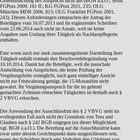
Geltendmachung des Anspruchs nicht aus (BGH a.a.O.; Senat
FGPrax 2009, 161 ff.; KG FGPrax 2011, 235; OLG
München MDR 2006, 815; OLG Frankfurt FGPrax 2001,
243). Diesen Anforderungen entsprachen der Antrag der
Beteiligten vom 16.07.2013 und ihr ergänzendes Schreiben
vom 23.06.2014 auch nicht im Ansatz, weil sie keine
Angaben zum Umfang ihrer Tätigkeit als Nachlasspflegerin
enthalten.
Eine wenn auch nur stark zusammengefasste Darstellung ihrer
Tätigkeit enthält erstmals ihre Beschwerdebegründung vom
10.10.2014. Damit hat die Beteiligte, weil die pauschale
Anmeldung von Ansprüchen, die keine Prüfung der
Vergütungshöhe ermöglicht, nach ganz einhelliger Ansicht
nicht zur Fristwahrung genügt, die 15-Monatsfrist nicht
gewahrt. Ihr Vergütungsanspruch für die im geltend
gemachten Zeitraum erbrachten Tätigkeiten ist deshalb nach §
2 VBVG erloschen.
Der Anwendung der Ausschlussfrist des § 2 VBVG steht im
vorliegenden Fall auch nicht der Grundsatz von Treu und
Glauben nach § 242 BGB entgegen (zu dieser Möglichkeit
vgl. BGH a.a.O.). Die Berufung auf die Ausschlussfrist kann
zwar unter diesem Gesichtspunkt dann ausgeschlossen sein,
wenn der Schuldner durch sein Verhalten den Gläubiger von