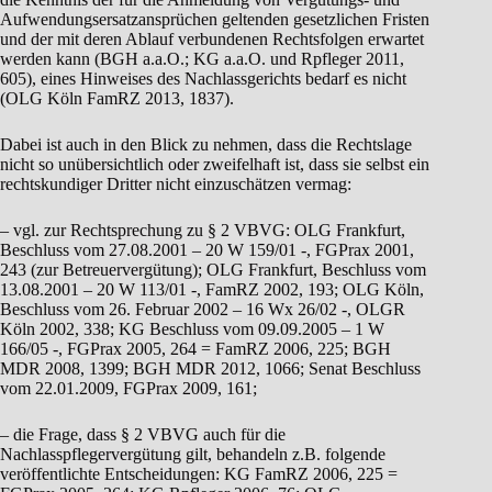
Aufwendungsersatzansprüchen geltenden gesetzlichen Fristen
und der mit deren Ablauf verbundenen Rechtsfolgen erwartet
werden kann (BGH a.a.O.; KG a.a.O. und Rpfleger 2011,
605), eines Hinweises des Nachlassgerichts bedarf es nicht
(OLG Köln FamRZ 2013, 1837).
Dabei ist auch in den Blick zu nehmen, dass die Rechtslage
nicht so unübersichtlich oder zweifelhaft ist, dass sie selbst ein
rechtskundiger Dritter nicht einzuschätzen vermag:
– vgl. zur Rechtsprechung zu § 2 VBVG: OLG Frankfurt,
Beschluss vom 27.08.2001 – 20 W 159/01 -, FGPrax 2001,
243 (zur Betreuervergütung); OLG Frankfurt, Beschluss vom
13.08.2001 – 20 W 113/01 -, FamRZ 2002, 193; OLG Köln,
Beschluss vom 26. Februar 2002 – 16 Wx 26/02 -, OLGR
Köln 2002, 338; KG Beschluss vom 09.09.2005 – 1 W
166/05 -, FGPrax 2005, 264 = FamRZ 2006, 225; BGH
MDR 2008, 1399; BGH MDR 2012, 1066; Senat Beschluss
vom 22.01.2009, FGPrax 2009, 161;
– die Frage, dass § 2 VBVG auch für die
Nachlasspflegervergütung gilt, behandeln z.B. folgende
veröffentlichte Entscheidungen: KG FamRZ 2006, 225 =