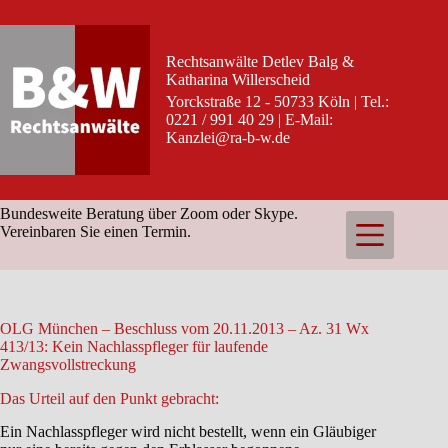
Zum
Inhalt
springen
Rechtsanwälte Detlev Balg &
Katharina Willerscheid
Yorckstraße 12 - 50733 Köln | Tel.:
0221 / 991 40 29 | E-Mail:
Kanzlei@ra-b-w.de
Bundesweite Beratung über Zoom oder Skype.
Vereinbaren Sie einen Termin.
OLG München – Beschluss vom 20.11.2013 – Az. 31 Wx
413/13: Kein Nachlasspfleger für laufende
Zwangsvollstreckung
Das Urteil auf den Punkt gebracht:
Ein Nachlasspfleger wird nicht bestellt, wenn ein Gläubiger