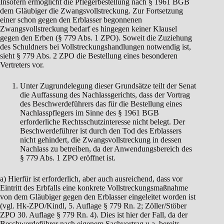
Insofern ermöglicht die Pflegerbestellung nach § 1961 BGB
dem Gläubiger die Zwangsvollstreckung. Zur Fortsetzung
einer schon gegen den Erblasser begonnenen
Zwangsvollstreckung bedarf es hingegen keiner Klausel
gegen den Erben (§ 779 Abs. 1 ZPO). Soweit die Zuziehung
des Schuldners bei Vollstreckungshandlungen notwendig ist,
sieht § 779 Abs. 2 ZPO die Bestellung eines besonderen
Vertreters vor.
Unter Zugrundelegung dieser Grundsätze teilt der Senat
die Auffassung des Nachlassgerichts, dass der Vortrag
des Beschwerdeführers das für die Bestellung eines
Nachlasspflegers im Sinne des § 1961 BGB
erforderliche Rechtsschutzinteresse nicht belegt. Der
Beschwerdeführer ist durch den Tod des Erblassers
nicht gehindert, die Zwangsvollstreckung in dessen
Nachlass zu betreiben, da der Anwendungsbereich des
§ 779 Abs. 1 ZPO eröffnet ist.
a) Hierfür ist erforderlich, aber auch ausreichend, dass vor
Eintritt des Erbfalls eine konkrete Vollstreckungsmaßnahme
von dem Gläubiger gegen den Erblasser eingeleitet worden ist
(vgl. Hk-ZPO/Kindl, 5. Auflage § 779 Rn. 2; Zöller/Stöber
ZPO 30. Auflage § 779 Rn. 4). Dies ist hier der Fall, da der
Beschwerdeführer nach eigenem Sachvortrag u.a. bereits