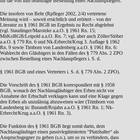
für die von ihm beantragte Bestellung eines Nachlasspflegers.
Die insofern von Behr (Rpfleger 2002, 2/4) vertretene
Meinung wird – soweit ersichtlich und erörtert – von der
Literatur zu § 1961 BGB im Ergebnis zu Recht abgelehnt
(vgl. Staudinger/Marotzke a.a.O. § 1961 Rn. 15;
MüKoBGB/Leipold a.a.O. Rn. 7; vgl. aber auch Zöller/Stöber
a.a.O. § 779 Rn. 6 und Nk-Erbrecht/Krug 3. Auflage § 1962
Rn. 9 sowie Timborn von Landenberg a.a.O. § 1961 Rn. 6:
Wahlrecht des Gläubigers in den Fällen des § 779 Abs. 2 ZPO
zwischen Bestellung eines Nachlasspflegers i. S. d.
§ 1961 BGB und eines Vertreters i. S. d. § 779 Abs. 2 ZPO).
Die Vorschrift des § 1961 BGB korrespondiert mit § 1958
BGB, wonach der Nachlassgläubiger den Erben nicht vor
Annahme der Erbschaft verklagen kann und eine Klage gegen
den Erben als unzulässig abzuweisen wäre (Trimborn von
Landenberg in: Burandt/Rojahn a.a.O. § 1961 Rn. 1; Nk-
Erbrecht/Krug a.a.O. § 1961 Rn. 3).
Die Funktion des § 1961 BGB liegt somit darin, dem
Nachlassgläubiger einen passivlegitimierten “Platzhalter“ als
Anspruchsgegner zu geben (s.o.), um so zu verhindern, dass