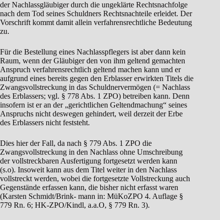
der Nachlassgläubiger durch die ungeklärte Rechtsnachfolge
nach dem Tod seines Schuldners Rechtsnachteile erleidet. Der
Vorschrift kommt damit allein verfahrensrechtliche Bedeutung
zu.
Für die Bestellung eines Nachlasspflegers ist aber dann kein
Raum, wenn der Gläubiger den von ihm geltend gemachten
Anspruch verfahrensrechtlich geltend machen kann und er
aufgrund eines bereits gegen den Erblasser erwirkten Titels die
Zwangsvollstreckung in das Schuldnervermögen (= Nachlass
des Erblassers; vgl. § 778 Abs. 1 ZPO) betreiben kann. Denn
insofern ist er an der „gerichtlichen Geltendmachung“ seines
Anspruchs nicht deswegen gehindert, weil derzeit der Erbe
des Erblassers nicht feststeht.
Dies hier der Fall, da nach § 779 Abs. 1 ZPO die
Zwangsvollstreckung in den Nachlass ohne Umschreibung
der vollstreckbaren Ausfertigung fortgesetzt werden kann
(s.o). Insoweit kann aus dem Titel weiter in den Nachlass
vollstreckt werden, wobei die fortgesetzte Vollstreckung auch
Gegenstände erfassen kann, die bisher nicht erfasst waren
(Karsten Schmidt/Brink- mann in: MüKoZPO 4. Auflage §
779 Rn. 6; HK-ZPO/Kindl, a.a.O, § 779 Rn. 3).