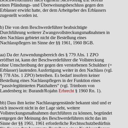
einen Pfändungs- und Überweisungsbeschluss gegen den
Erblasser erwirkt hatte, der dem Arbeitgeber des Erblassers
zugestellt worden ist.
b) Die von dem Beschwerdeführer beabsichtigte
Durchführung weiterer Zwangsvollstreckungsmaßnahmen in
den Nachlass gebietet nicht die Bestellung eines
Nachlasspflegers im Sinne der §§ 1961, 1960 BGB.
aa) Da der Anwendungsbereich des § 779 Abs. 1 ZPO
eröffnet ist, kann der Beschwerdeführer die Vollstreckung
ohne Umschreibung der gegen den verstorbenen Schuldner (=
Erblasser) lautenden Ausfertigung weiter in den Nachlass (vgl.
§ 778 Abs. 1 ZPO) betreiben. Es bedarf insofern keiner
Bestellung eines Nachlasspflegers in der Funktion eines
“passivlegitimierten Platzhalters“ (vgl. Trimborn von
Landenberg in: Burandt/Rojahn
Erbrecht
§ 1960 Rn. 1).
bb) Dass ihm keine Nachlassgegenstände bekannt sind und er
sich insoweit nicht in der Lage sieht, weitere
Vollstreckungsmaßnahmen durchführen zu können, begründet
entgegen der Meinung des Beschwerdeführers nicht das im
Sinne der §§ 1961, 1961 erforderliche Rechtsschutzbedürfnis