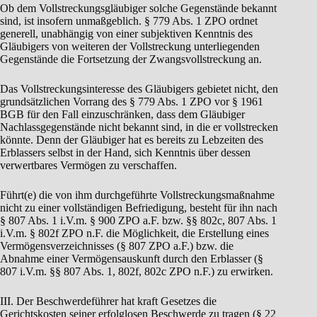
Ob dem Vollstreckungsgläubiger solche Gegenstände bekannt
sind, ist insofern unmaßgeblich. § 779 Abs. 1 ZPO ordnet
generell, unabhängig von einer subjektiven Kenntnis des
Gläubigers von weiteren der Vollstreckung unterliegenden
Gegenstände die Fortsetzung der Zwangsvollstreckung an.
Das Vollstreckungsinteresse des Gläubigers gebietet nicht, den
grundsätzlichen Vorrang des § 779 Abs. 1 ZPO vor § 1961
BGB für den Fall einzuschränken, dass dem Gläubiger
Nachlassgegenstände nicht bekannt sind, in die er vollstrecken
könnte. Denn der Gläubiger hat es bereits zu Lebzeiten des
Erblassers selbst in der Hand, sich Kenntnis über dessen
verwertbares Vermögen zu verschaffen.
Führt(e) die von ihm durchgeführte Vollstreckungsmaßnahme
nicht zu einer vollständigen Befriedigung, besteht für ihn nach
§ 807 Abs. 1 i.V.m. § 900 ZPO a.F. bzw. §§ 802c, 807 Abs. 1
i.V.m. § 802f ZPO n.F. die Möglichkeit, die Erstellung eines
Vermögensverzeichnisses (§ 807 ZPO a.F.) bzw. die
Abnahme einer Vermögensauskunft durch den Erblasser (§
807 i.V.m. §§ 807 Abs. 1, 802f, 802c ZPO n.F.) zu erwirken.
III. Der Beschwerdeführer hat kraft Gesetzes die
Gerichtskosten seiner erfolglosen Beschwerde zu tragen (§ 22