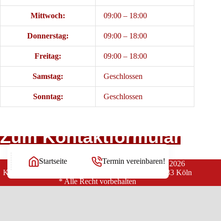
Mittwoch:
09:00 – 18:00
Donnerstag:
09:00 – 18:00
Freitag:
09:00 – 18:00
Samstag:
Geschlossen
Sonntag:
Geschlossen
Zum Kontaktformular
Startseite
Termin vereinbaren!
Copyright Rechtsanwälte Balg und Willerscheid © 2026
Kanzlei Balg & Willerscheid * Yorckstraße 12 * 50733 Köln
* Alle Recht vorbehalten