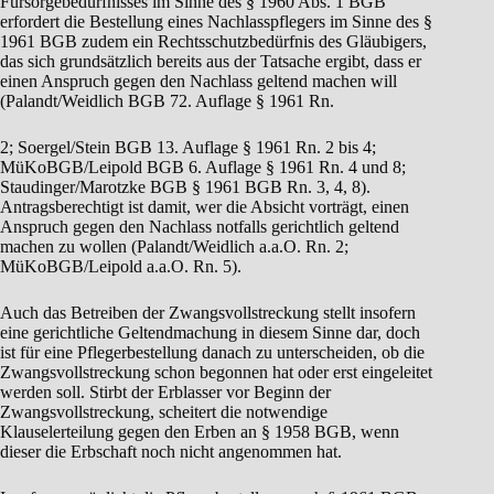
Fürsorgebedürfnisses im Sinne des § 1960 Abs. 1 BGB
erfordert die Bestellung eines Nachlasspflegers im Sinne des §
1961 BGB zudem ein Rechtsschutzbedürfnis des Gläubigers,
das sich grundsätzlich bereits aus der Tatsache ergibt, dass er
einen Anspruch gegen den Nachlass geltend machen will
(Palandt/Weidlich BGB 72. Auflage § 1961 Rn.
2; Soergel/Stein BGB 13. Auflage § 1961 Rn. 2 bis 4;
MüKoBGB/Leipold BGB 6. Auflage § 1961 Rn. 4 und 8;
Staudinger/Marotzke BGB § 1961 BGB Rn. 3, 4, 8).
Antragsberechtigt ist damit, wer die Absicht vorträgt, einen
Anspruch gegen den Nachlass notfalls gerichtlich geltend
machen zu wollen (Palandt/Weidlich a.a.O. Rn. 2;
MüKoBGB/Leipold a.a.O. Rn. 5).
Auch das Betreiben der Zwangsvollstreckung stellt insofern
eine gerichtliche Geltendmachung in diesem Sinne dar, doch
ist für eine Pflegerbestellung danach zu unterscheiden, ob die
Zwangsvollstreckung schon begonnen hat oder erst eingeleitet
werden soll. Stirbt der Erblasser vor Beginn der
Zwangsvollstreckung, scheitert die notwendige
Klauselerteilung gegen den Erben an § 1958 BGB, wenn
dieser die Erbschaft noch nicht angenommen hat.