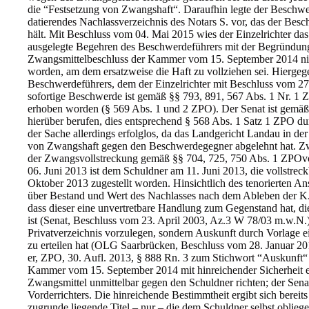
die “Festsetzung von Zwangshaft“. Daraufhin legte der Beschwe
datierendes Nachlassverzeichnis des Notars S. vor, das der Bes
hält. Mit Beschluss vom 04. Mai 2015 wies der Einzelrichter das 
ausgelegte Begehren des Beschwerdeführers mit der Begründung
Zwangsmittelbeschluss der Kammer vom 15. September 2014 nich
worden, am dem ersatzweise die Haft zu vollziehen sei. Hiergege
Beschwerdeführers, dem der Einzelrichter mit Beschluss vom 27.
sofortige Beschwerde ist gemäß §§ 793, 891, 567 Abs. 1 Nr. 1 Z
erhoben worden (§ 569 Abs. 1 und 2 ZPO). Der Senat ist gemä
hierüber berufen, dies entsprechend § 568 Abs. 1 Satz 1 ZPO dur
der Sache allerdings erfolglos, da das Landgericht Landau in der
von Zwangshaft gegen den Beschwerdegegner abgelehnt hat. Zw
der Zwangsvollstreckung gemäß §§ 704, 725, 750 Abs. 1 ZPOv
06. Juni 2013 ist dem Schuldner am 11. Juni 2013, die vollstreck
Oktober 2013 zugestellt worden. Hinsichtlich des tenorierten 
über Bestand und Wert des Nachlasses nach dem Ableben der K. T
dass dieser eine unvertretbare Handlung zum Gegenstand hat, d
ist (Senat, Beschluss vom 23. April 2003, Az.3 W 78/03 m.w.N.)
Privatverzeichnis vorzulegen, sondern Auskunft durch Vorlage 
zu erteilen hat (OLG Saarbrücken, Beschluss vom 28. Januar 201
er, ZPO, 30. Aufl. 2013, § 888 Rn. 3 zum Stichwort “Auskunft“
Kammer vom 15. September 2014 mit hinreichender Sicherheit en
Zwangsmittel unmittelbar gegen den Schuldner richten; der Senat 
Vorderrichters. Die hinreichende Bestimmtheit ergibt sich berei
zugrunde liegende Titel – nur – die dem Schuldner selbst obliege