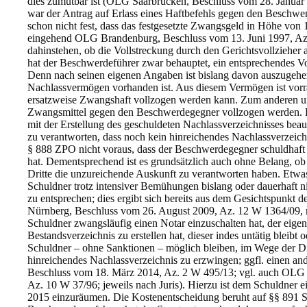
dies zumutbar ist (OLG Saarbrücken, Beschluss vom 28. Januar
war der Antrag auf Erlass eines Haftbefehls gegen den Beschw
schon nicht fest, dass das festgesetzte Zwangsgeld in Höhe von 
eingehend OLG Brandenburg, Beschluss vom 13. Juni 1997, Az.
dahinstehen, ob die Vollstreckung durch den Gerichtsvollzieher a
hat der Beschwerdeführer zwar behauptet, ein entsprechendes Vol
Denn nach seinen eigenen Angaben ist bislang davon auszugehen,
Nachlassvermögen vorhanden ist. Aus diesem Vermögen ist vorr
ersatzweise Zwangshaft vollzogen werden kann. Zum anderen un
Zwangsmittel gegen den Beschwerdegegner vollzogen werden. D
mit der Erstellung des geschuldeten Nachlassverzeichnisses beauf
zu verantworten, dass noch kein hinreichendes Nachlassverzeichn
§ 888 ZPO nicht voraus, dass der Beschwerdegegner schuldhaft di
hat. Dementsprechend ist es grundsätzlich auch ohne Belang, ob 
Dritte die unzureichende Auskunft zu verantworten haben. Etwas
Schuldner trotz intensiver Bemühungen bislang oder dauerhaft nich
zu entsprechen; dies ergibt sich bereits aus dem Gesichtspunkt
Nürnberg, Beschluss vom 26. August 2009, Az. 12 W 1364/09, nac
Schuldner zwangsläufig einen Notar einzuschalten hat, der eige
Bestandsverzeichnis zu erstellen hat, dieser indes untätig bleibt
Schuldner – ohne Sanktionen – möglich bleiben, im Wege der Die
hinreichendes Nachlassverzeichnis zu erzwingen; ggfl. einen a
Beschluss vom 18. März 2014, Az. 2 W 495/13; vgl. auch OLG 
Az. 10 W 37/96; jeweils nach Juris). Hierzu ist dem Schuldner e
2015 einzuräumen. Die Kostenentscheidung beruht auf §§ 891 Sa