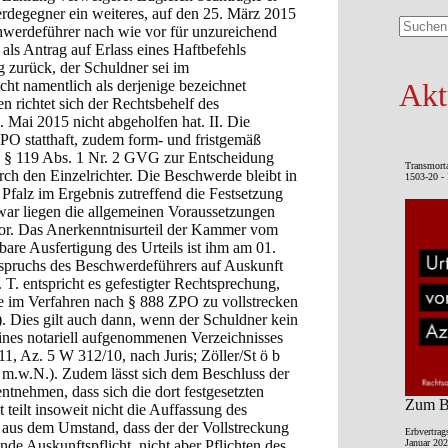
rdegegner ein weiteres, auf den 25. März 2015
chwerdeführer nach wie vor für unzureichend
Keine
als Antrag auf Erlass eines Haftbefehls
Ergebni
 zurück, der Schuldner sei im
t namentlich als derjenige bezeichnet
Akt
n richtet sich der Rechtsbehelf des
 Mai 2015 nicht abgeholfen hat. II. Die
PO statthaft, zudem form- und fristgemäß
ß § 119 Abs. 1 Nr. 2 GVG zur Entscheidung
Transmort
ch den Einzelrichter. Die Beschwerde bleibt in
1503-20 - 
 Pfalz im Ergebnis zutreffend die Festsetzung
ar liegen die allgemeinen Voraussetzungen
or. Das Anerkenntnisurteil der Kammer vom
bare Ausfertigung des Urteils ist ihm am 01.
Anspruchs des Beschwerdeführers auf Auskunft
. entspricht es gefestigter Rechtsprechung,
ie im Verfahren nach § 888 ZPO zu vollstrecken
. Dies gilt auch dann, wenn der Schuldner kein
eines notariell aufgenommenen Verzeichnisses
1, Az. 5 W 312/10, nach Juris; Zöller/St ö b
 m.w.N.). Zudem lässt sich dem Beschluss der
tnehmen, dass sich die dort festgesetzten
Zum Be
teilt insoweit nicht die Auffassung des
ts aus dem Umstand, dass der der Vollstreckung
Erbvertrag
nde Auskunftspflicht, nicht aber Pflichten des
Januar 202