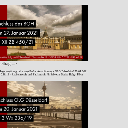
itrag -->
legervergütung bei mangelhafter Amtsführung - OLG Düsseldorf 20.01.2021
 236/19 - Rechtsanwalt und Fachanwalt für Erbrecht Detlev Balg - Köln