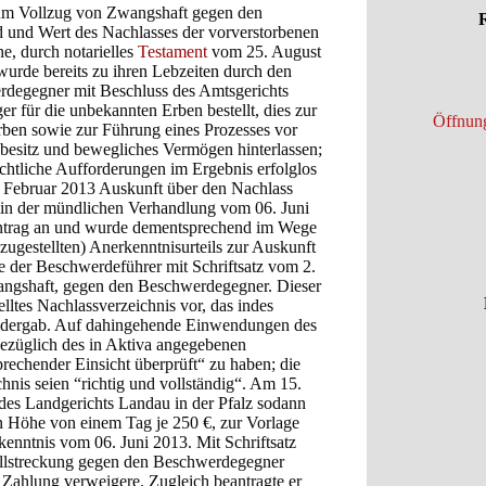
 zum Vollzug von Zwangshaft gegen den
R
 und Wert des Nachlasses der vorverstorbenen
he, durch notarielles
Testament
vom 25. August
urde bereits zu ihren Lebzeiten durch den
degegner mit Beschluss des Amtsgerichts
 für die unbekannten Erben bestellt, dies zur
Öffnung
rben sowie zur Führung eines Prozesses vor
dbesitz und bewegliches Vermögen hinterlassen;
ichtliche Aufforderungen im Ergebnis erfolglos
Februar 2013 Auskunft über den Nachlass
rmin der mündlichen Verhandlung vom 06. Juni
ntrag an und wurde dementsprechend im Wege
ugestellten) Anerkenntnisurteils zur Auskunft
gte der Beschwerdeführer mit Schriftsatz vom 2.
angshaft, gegen den Beschwerdegegner. Dieser
lltes Nachlassverzeichnis vor, das indes
iedergab. Auf dahingehende Einwendungen des
bezüglich des in Aktiva angegebenen
rechender Einsicht überprüft“ zu haben; die
is seien “richtig und vollständig“. Am 15.
des Landgerichts Landau in der Pfalz sodann
n Höhe von einem Tag je 250 €, zur Vorlage
kenntnis vom 06. Juni 2013. Mit Schriftsatz
Vollstreckung gegen den Beschwerdegegner
 Zahlung verweigere. Zugleich beantragte er