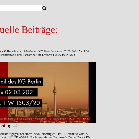
sse
uelle Beiträge:
ale Vollmacht statt Erbschein - KG Beschluss vom 02-03-2021 Az. 1 W
Rechtsanwalt und Fachanwalt für Erbrecht Detlev Balg Köln
itrag -->
srücktritt gegenüber einem Bevollmächtigten - BGH Beschluss vom 27.
1 - Az. XII ZB 450/29 | Rechtsanwalt und Fachanwalt Detlev Balg - Köln