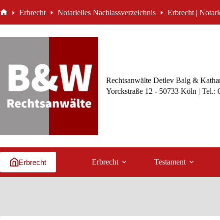
Zum
Erbrecht
Notarielles Nachlassverzeichnis
Erbrecht | Notar
Inhalt
Start
springen
Rechtsanwälte Detlev Balg & Kathar
Yorckstraße 12 - 50733 Köln | Tel.:
Erbrecht
Testament
Erbrecht