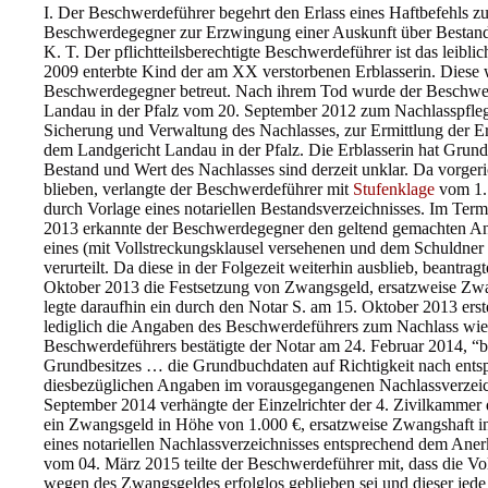
I. Der Beschwerdeführer begehrt den Erlass eines Haftbefehls
Beschwerdegegner zur Erzwingung einer Auskunft über Bestand
K. T. Der pflichtteilsberechtigte Beschwerdeführer ist das leiblic
2009 enterbte Kind der am XX verstorbenen Erblasserin. Diese w
Beschwerdegegner betreut. Nach ihrem Tod wurde der Beschwer
Landau in der Pfalz vom 20. September 2012 zum Nachlasspfleger
Sicherung und Verwaltung des Nachlasses, zur Ermittlung der E
dem Landgericht Landau in der Pfalz. Die Erblasserin hat Grun
Bestand und Wert des Nachlasses sind derzeit unklar. Da vorger
blieben, verlangte der Beschwerdeführer mit
Stufenklage
vom 1. 
durch Vorlage eines notariellen Bestandsverzeichnisses. Im Te
2013 erkannte der Beschwerdegegner den geltend gemachten A
eines (mit Vollstreckungsklausel versehenen und dem Schuldner z
verurteilt. Da diese in der Folgezeit weiterhin ausblieb, beantra
Oktober 2013 die Festsetzung von Zwangsgeld, ersatzweise Zw
legte daraufhin ein durch den Notar S. am 15. Oktober 2013 erste
lediglich die Angaben des Beschwerdeführers zum Nachlass w
Beschwerdeführers bestätigte der Notar am 24. Februar 2014, “
Grundbesitzes … die Grundbuchdaten auf Richtigkeit nach entsp
diesbezüglichen Angaben im vorausgegangenen Nachlassverzeichn
September 2014 verhängte der Einzelrichter der 4. Zivilkammer 
ein Zwangsgeld in Höhe von 1.000 €, ersatzweise Zwangshaft i
eines notariellen Nachlassverzeichnisses entsprechend dem Aner
vom 04. März 2015 teilte der Beschwerdeführer mit, dass die 
wegen des Zwangsgeldes erfolglos geblieben sei und dieser jede