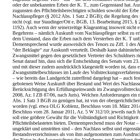
oder der unbekannten Erben der K. T., zum Gegenstand hat. Au
zugunsten des Pflichtteilsberechtigten schulden sowohl der Erb
Nachlasspfleger (§ 2012 Abs. 1 Satz 2 BGB); die Regelung des 
nicht (vgl. nur Staudinger/Ott e, BGB, 13. Bearbeitung 2015, §
1192). Auch wenn der seinerzeitige Klageantrag insoweit nicht ei
Begehrens – nämlich Auskunft vom Nachlasspfleger selbst zu er
dem Umstand, dass die Erben nach dem Versterben der K. T un
Dementsprechend wurde ausweislich des Tenors zu Ziff. 1 des A
“der Beklagte“ zur Auskunft verurteilt. Deshalb kann dahinsteh
Zwangsmittel gegen den gesetzlichen Vertreter des Schuldners ri
Senat darauf hin, dass sich die Entscheidung des Senats vom 23.
und mit dieser zudem ausdrücklich klargestellt worden ist, dass e
Zwangsmittelbeschlusses im Laufe des Vollstreckungsverfahrens 
– wie bereits das Landgericht zutreffend dargelegt hat – auch fest
gebotenen Weise Auskunft über Bestand und Wert des Nachlasses 
Berücksichtigung des Erfüllungseinwands im Zwangsvollstrecku
2008, Az. I ZB 87/06, nach Juris). Welchen Anforderungen ein no
Abs. 1 Satz 3 BGB zu genügen hat, ist von der obergerichtlichen
worden (vgl. etwa OLG Koblenz, Beschluss vom 18. März 201
Beschluss vom 28. Januar 2011, Az. 5 W 312/10; jeweils nach Jur
soll eine größere Gewähr für die Vollständigkeit und Richtigkeit
Pflichtteilsbelasteten bieten. Dementsprechend muss der Notar –
ungeklärt und umstritten sind – den Nachlass selbst und eigenst
Bestandsverzeichnisses als von ihm aufgenommen zum Ausdruck 
der Notar in der Ausgestaltung des Verfahrens zur Ermittlung 