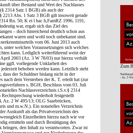
skunft über Bestand und Wert des Nachlasses
e (§ 2314 Satz 1 BGB) als auch der
§ 2213 Abs. 1 Satz 3 BGB gilt insoweit gerade
 2314 Rn. 50; K ei l bac h,FamRZ 1996, 1191,
ndeutig war, ergab sich das Ziel des
langen – doch hinreichend deutlich schon aus
bekannt waren und wohl noch unbekannt sind.
nerkenntnisurteils vom 06. Juni 2013 auch
en, unter welchen Voraussetzungen sich welches
chten kann. Lediglich weiterführend weist der
 April 2003 (Az. 3 W 78/03) nur hierzu verhält
ine ggfl. vorliegende Unklarheit des
Zum Be
jederzeit behoben werden kann. Letztlich steht
, dass der Schuldner bislang nicht in der
Nachlasspf
- Az. 3 Wx
nach dem Versterben der K. T. erteilt hat (zur
ngsverfahren s. BGH, Beschluss vom 03. Juli
tarielles Nachlassverzeichnis i.S.v.§ 2314
 Rechtsprechung wiederholt festgestellt
4, Az. 2 W 495/13; OLG Saarbrücken,
is und m.w.N.). Ein notarielles Verzeichnis
 der Auskunft als das Privatverzeichnis des
 wenngleich Einzelheiten hierzu nach wie vor
ändig ermitteln und durch Bestätigung des
bringen, den Inhalt zu verantworten. Zwar ist
der Vermögensmasse und zur Niederlegung des