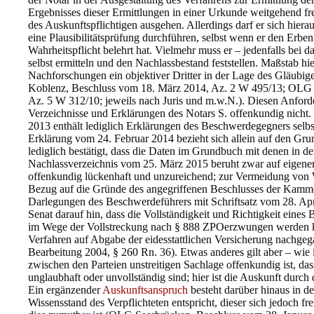
Ergebnisses dieser Ermittlungen in einer Urkunde weitgehend f
des Auskunftspflichtigen ausgehen. Allerdings darf er sich hierau
eine Plausibilitätsprüfung durchführen, selbst wenn er den Erben
Wahrheitspflicht belehrt hat. Vielmehr muss er – jedenfalls bei
selbst ermitteln und den Nachlassbestand feststellen. Maßstab hi
Nachforschungen ein objektiver Dritter in der Lage des Gläubige
Koblenz, Beschluss vom 18. März 2014, Az. 2 W 495/13; OLG 
Az. 5 W 312/10; jeweils nach Juris und m.w.N.). Diesen Anford
Verzeichnisse und Erklärungen des Notars S. offenkundig nicht
2013 enthält lediglich Erklärungen des Beschwerdegegners selbst
Erklärung vom 24. Februar 2014 bezieht sich allein auf den Grund
lediglich bestätigt, dass die Daten im Grundbuch mit denen in d
Nachlassverzeichnis vom 25. März 2015 beruht zwar auf eigenen 
offenkundig lückenhaft und unzureichend; zur Vermeidung von 
Bezug auf die Gründe des angegriffenen Beschlusses der Kamm
Darlegungen des Beschwerdeführers mit Schriftsatz vom 28. Apri
Senat darauf hin, dass die Vollständigkeit und Richtigkeit eines
im Wege der Vollstreckung nach § 888 ZPOerzwungen werden ka
Verfahren auf Abgabe der eidesstattlichen Versicherung nachgeg
Bearbeitung 2004, § 260 Rn. 36). Etwas anderes gilt aber – wie i
zwischen den Parteien unstreitigen Sachlage offenkundig ist, d
unglaubhaft oder unvollständig sind; hier ist die Auskunft durch
Ein ergänzender
Auskunftsanspruch
besteht darüber hinaus in d
Wissensstand des Verpflichteten entspricht, dieser sich jedoch f