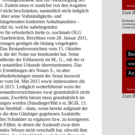
rei. Zudem muss er zunächst von den Angaben
f nicht beschränken, namentlich nicht lediglich
Zum Be
 über seine Vollständigkeits- und
Bindungsw
 dahingehenden konkreten Anhaltspunkten –
Anordnung 
erfür ist, welche naheliegenden
Fachanwalt
rs für erforderlich hielte (s. nochmals OLG
Saarbrücken, Beschluss vom 28. Januar 2011,
erungen genügen die bislang vorgelegten
. Das Bestandsverzeichnis vom 15. Oktober
, die der Notar nur beurkundet hat. Seine
besitz der Erblasserin im M., G., mit der er
er notariellen Urkunde übereinstimmen. Das
Ermittlungen des Notars S., ist aber
Wiederholungen nimmt der Senat insoweit
er vom 04. Mai 2015 sowie insbesondere die
l 2015. Lediglich weiterführend weist der
 Bestandsverzeichnisses zwar grundsätzlich nicht
Zum Be
nn; Zweifeln hieran muss grundsätzlich im
angen werden (Staudinger/Bitt n er, BGB, 13.
m Streitfall – dann, wenn bereits aufgrund der
ass die dem Gläubiger gegebenen Auskünfte
 den Schuldner zu ergänzen bzw. zu korrigieren.
en Fällen, in denen die Auskunft zwar dem
remdes Wissen nicht verschafft hat, obwohl ihm