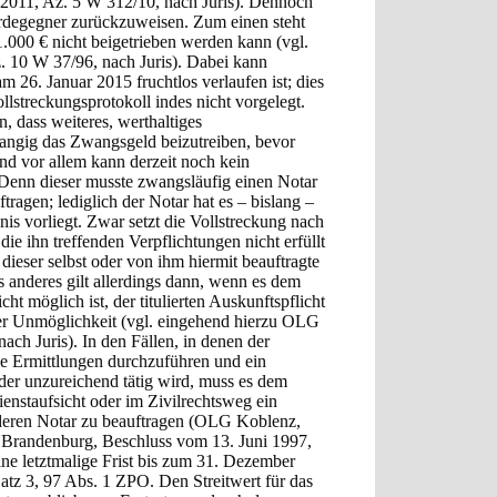
 2011, Az. 5 W 312/10, nach Juris). Dennoch
erdegegner zurückzuweisen. Zum einen steht
1.000 € nicht beigetrieben werden kann (vgl.
 10 W 37/96, nach Juris). Dabei kann
m 26. Januar 2015 fruchtlos verlaufen ist; dies
lstreckungsprotokoll indes nicht vorgelegt.
 dass weiteres, werthaltiges
angig das Zwangsgeld beizutreiben, bevor
d vor allem kann derzeit noch kein
enn dieser musste zwangsläufig einen Notar
tragen; lediglich der Notar hat es – bislang –
is vorliegt. Zwar setzt die Vollstreckung nach
e ihn treffenden Verpflichtungen nicht erfüllt
dieser selbst oder von ihm hiermit beauftragte
 anderes gilt allerdings dann, wenn es dem
t möglich ist, der titulierten Auskunftspflicht
 der Unmöglichkeit (vgl. eingehend hierzu OLG
h Juris). In den Fällen, in denen der
ne Ermittlungen durchzuführen und ein
 oder unzureichend tätig wird, muss es dem
nstaufsicht oder im Zivilrechtsweg ein
nderen Notar zu beauftragen (OLG Koblenz,
Brandenburg, Beschluss vom 13. Juni 1997,
ine letztmalige Frist bis zum 31. Dezember
tz 3, 97 Abs. 1 ZPO. Den Streitwert für das