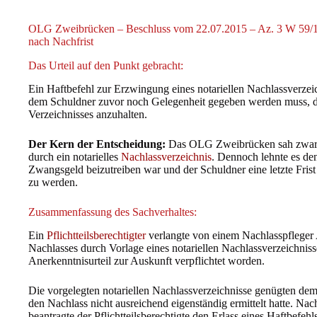
OLG Zweibrücken – Beschluss vom 22.07.2015 – Az. 3 W 59/15:
nach Nachfrist
Das Urteil auf den Punkt gebracht:
Ein Haftbefehl zur Erzwingung eines notariellen Nachlassverze
dem Schuldner zuvor noch Gelegenheit gegeben werden muss, d
Verzeichnisses anzuhalten.
Der Kern der Entscheidung:
Das OLG Zweibrücken sah zwar 
durch ein notarielles
Nachlassverzeichnis
. Dennoch lehnte es den
Zwangsgeld beizutreiben war und der Schuldner eine letzte Frist
zu werden.
Zusammenfassung des Sachverhaltes:
Ein
Pflichtteilsberechtigter
verlangte von einem Nachlasspfleger
Nachlasses durch Vorlage eines notariellen Nachlassverzeichniss
Anerkenntnisurteil zur Auskunft verpflichtet worden.
Die vorgelegten notariellen Nachlassverzeichnisse genügten dem P
den Nachlass nicht ausreichend eigenständig ermittelt hatte. N
beantragte der Pflichtteilsberechtigte den Erlass eines Haftbefe