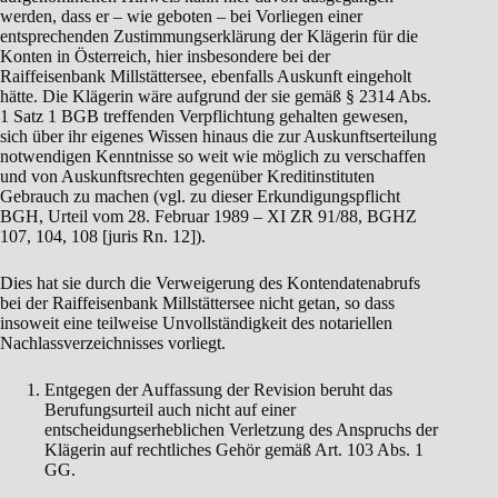
werden, dass er – wie geboten – bei Vorliegen einer
entsprechenden Zustimmungserklärung der Klägerin für die
Konten in Österreich, hier insbesondere bei der
Raiffeisenbank Millstättersee, ebenfalls Auskunft eingeholt
hätte. Die Klägerin wäre aufgrund der sie gemäß § 2314 Abs.
1 Satz 1 BGB treffenden Verpflichtung gehalten gewesen,
sich über ihr eigenes Wissen hinaus die zur Auskunftserteilung
notwendigen Kenntnisse so weit wie möglich zu verschaffen
und von Auskunftsrechten gegenüber Kreditinstituten
Gebrauch zu machen (vgl. zu dieser Erkundigungspflicht
BGH, Urteil vom 28. Februar 1989 – XI ZR 91/88, BGHZ
107, 104, 108 [juris Rn. 12]).
Dies hat sie durch die Verweigerung des Kontendatenabrufs
bei der Raiffeisenbank Millstättersee nicht getan, so dass
insoweit eine teilweise Unvollständigkeit des notariellen
Nachlassverzeichnisses vorliegt.
Entgegen der Auffassung der Revision beruht das
Berufungsurteil auch nicht auf einer
entscheidungserheblichen Verletzung des Anspruchs der
Klägerin auf rechtliches Gehör gemäß Art. 103 Abs. 1
GG.