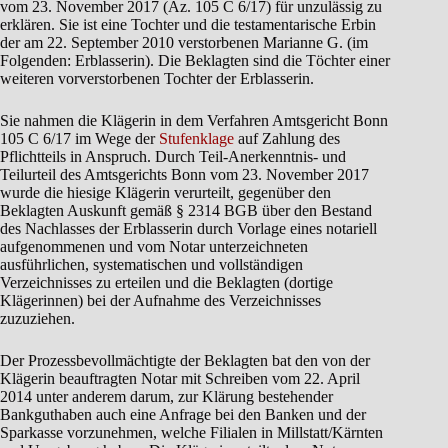
vom 23. November 2017 (Az. 105 C 6/17) für unzulässig zu
erklären. Sie ist eine Tochter und die testamentarische Erbin
der am 22. September 2010 verstorbenen Marianne G. (im
Folgenden: Erblasserin). Die Beklagten sind die Töchter einer
weiteren vorverstorbenen Tochter der Erblasserin.
Sie nahmen die Klägerin in dem Verfahren Amtsgericht Bonn
105 C 6/17 im Wege der
Stufenklage
auf Zahlung des
Pflichtteils in Anspruch. Durch Teil-Anerkenntnis- und
Teilurteil des Amtsgerichts Bonn vom 23. November 2017
wurde die hiesige Klägerin verurteilt, gegenüber den
Beklagten Auskunft gemäß § 2314 BGB über den Bestand
des Nachlasses der Erblasserin durch Vorlage eines notariell
aufgenommenen und vom Notar unterzeichneten
ausführlichen, systematischen und vollständigen
Verzeichnisses zu erteilen und die Beklagten (dortige
Klägerinnen) bei der Aufnahme des Verzeichnisses
zuzuziehen.
Der Prozessbevollmächtigte der Beklagten bat den von der
Klägerin beauftragten Notar mit Schreiben vom 22. April
2014 unter anderem darum, zur Klärung bestehender
Bankguthaben auch eine Anfrage bei den Banken und der
Sparkasse vorzunehmen, welche Filialen in Millstatt/Kärnten