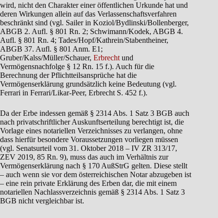
wird, nicht den Charakter einer öffentlichen Urkunde hat und
deren Wirkungen allein auf das Verlassenschaftsverfahren
beschränkt sind (vgl. Sailer in Koziol/Bydlinski/Bollenberger,
ABGB 2. Aufl. § 801 Rn. 2; Schwimann/Kodek, ABGB 4.
Aufl. § 801 Rn. 4; Tades/Hopf/Kathrein/Stabentheiner,
ABGB 37. Aufl. § 801 Anm. E1;
Gruber/Kalss/Müller/Schauer,
Erbrecht
und
Vermögensnachfolge § 12 Rn. 15 f.). Auch für die
Berechnung der Pflichtteilsansprüche hat die
Vermögenserklärung grundsätzlich keine Bedeutung (vgl.
Ferrari in Ferrari/Likar-Peer, Erbrecht S. 452 f.).
Da der Erbe indessen gemäß § 2314 Abs. 1 Satz 3 BGB auch
nach privatschriftlicher Auskunftserteilung berechtigt ist, die
Vorlage eines notariellen Verzeichnisses zu verlangen, ohne
dass hierfür besondere Voraussetzungen vorliegen müssen
(vgl. Senatsurteil vom 31. Oktober 2018 – IV ZR 313/17,
ZEV 2019, 85 Rn. 9), muss das auch im Verhältnis zur
Vermögenserklärung nach § 170 AußStrG gelten. Diese stellt
– auch wenn sie vor dem österreichischen Notar abzugeben ist
– eine rein private Erklärung des Erben dar, die mit einem
notariellen Nachlassverzeichnis gemäß § 2314 Abs. 1 Satz 3
BGB nicht vergleichbar ist.