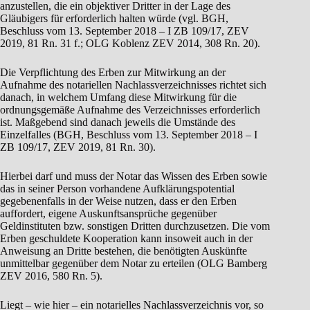
anzustellen, die ein objektiver Dritter in der Lage des
Gläubigers für erforderlich halten würde (vgl. BGH,
Beschluss vom 13. September 2018 – I ZB 109/17, ZEV
2019, 81 Rn. 31 f.; OLG Koblenz ZEV 2014, 308 Rn. 20).
Die Verpflichtung des Erben zur Mitwirkung an der
Aufnahme des notariellen Nachlassverzeichnisses richtet sich
danach, in welchem Umfang diese Mitwirkung für die
ordnungsgemäße Aufnahme des Verzeichnisses erforderlich
ist. Maßgebend sind danach jeweils die Umstände des
Einzelfalles (BGH, Beschluss vom 13. September 2018 – I
ZB 109/17, ZEV 2019, 81 Rn. 30).
Hierbei darf und muss der Notar das Wissen des Erben sowie
das in seiner Person vorhandene Aufklärungspotential
gegebenenfalls in der Weise nutzen, dass er den Erben
auffordert, eigene Auskunftsansprüche gegenüber
Geldinstituten bzw. sonstigen Dritten durchzusetzen. Die vom
Erben geschuldete Kooperation kann insoweit auch in der
Anweisung an Dritte bestehen, die benötigten Auskünfte
unmittelbar gegenüber dem Notar zu erteilen (OLG Bamberg
ZEV 2016, 580 Rn. 5).
Liegt – wie hier – ein notarielles Nachlassverzeichnis vor, so