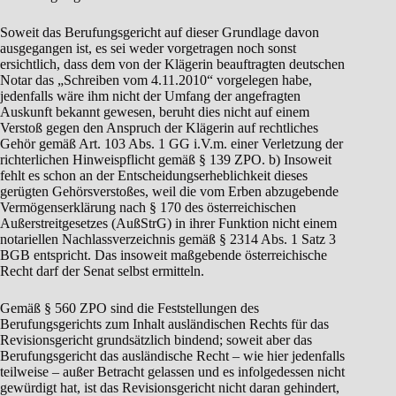
Soweit das Berufungsgericht auf dieser Grundlage davon
ausgegangen ist, es sei weder vorgetragen noch sonst
ersichtlich, dass dem von der Klägerin beauftragten deutschen
Notar das „Schreiben vom 4.11.2010“ vorgelegen habe,
jedenfalls wäre ihm nicht der Umfang der angefragten
Auskunft bekannt gewesen, beruht dies nicht auf einem
Verstoß gegen den Anspruch der Klägerin auf rechtliches
Gehör gemäß Art. 103 Abs. 1 GG i.V.m. einer Verletzung der
richterlichen Hinweispflicht gemäß § 139 ZPO. b) Insoweit
fehlt es schon an der Entscheidungserheblichkeit dieses
gerügten Gehörsverstoßes, weil die vom Erben abzugebende
Vermögenserklärung nach § 170 des österreichischen
Außerstreitgesetzes (AußStrG) in ihrer Funktion nicht einem
notariellen Nachlassverzeichnis gemäß § 2314 Abs. 1 Satz 3
BGB entspricht. Das insoweit maßgebende österreichische
Recht darf der Senat selbst ermitteln.
Gemäß § 560 ZPO sind die Feststellungen des
Berufungsgerichts zum Inhalt ausländischen Rechts für das
Revisionsgericht grundsätzlich bindend; soweit aber das
Berufungsgericht das ausländische Recht – wie hier jedenfalls
teilweise – außer Betracht gelassen und es infolgedessen nicht
gewürdigt hat, ist das Revisionsgericht nicht daran gehindert,