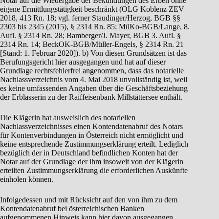
Notar auf die Wiedergabe der Bekundungen des Erben ohne
eigene Ermittlungstätigkeit beschränkt (OLG Koblenz ZEV
2018, 413 Rn. 18; vgl. ferner Staudinger/Herzog, BGB §§
2303 bis 2345 (2015), § 2314 Rn. 85; MüKo-BGB/Lange, 8.
Aufl. § 2314 Rn. 28; Bamberger/J. Mayer, BGB 3. Aufl. §
2314 Rn. 14; BeckOK-BGB/Müller-Engels, § 2314 Rn. 21
[Stand: 1. Februar 2020]). b) Von diesen Grundsätzen ist das
Berufungsgericht hier ausgegangen und hat auf dieser
Grundlage rechtsfehlerfrei angenommen, dass das notarielle
Nachlassverzeichnis vom 4. Mai 2018 unvollständig ist, weil
es keine umfassenden Angaben über die Geschäftsbeziehung
der Erblasserin zu der Raiffeisenbank Millstättersee enthält.
Die Klägerin hat ausweislich des notariellen
Nachlassverzeichnisses einen Kontendatenabruf des Notars
für Kontenverbindungen in Österreich nicht ermöglicht und
keine entsprechende Zustimmungserklärung erteilt. Lediglich
bezüglich der in Deutschland befindlichen Konten hat der
Notar auf der Grundlage der ihm insoweit von der Klägerin
erteilten Zustimmungserklärung die erforderlichen Auskünfte
einholen können.
Infolgedessen und mit Rücksicht auf den von ihm zu dem
Kontendatenabruf bei österreichischen Banken
aufgenommenen Hinweis kann hier davon ausgegangen