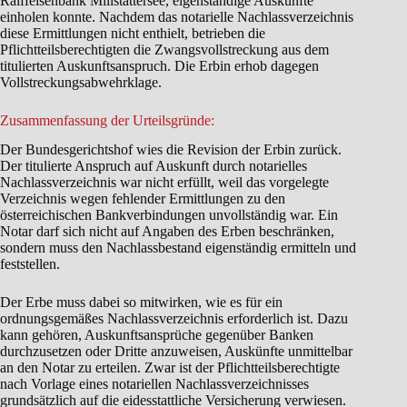
Raiffeisenbank Millstättersee, eigenständige Auskünfte
einholen konnte. Nachdem das notarielle Nachlassverzeichnis
diese Ermittlungen nicht enthielt, betrieben die
Pflichtteilsberechtigten die Zwangsvollstreckung aus dem
titulierten Auskunftsanspruch. Die Erbin erhob dagegen
Vollstreckungsabwehrklage.
Zusammenfassung der Urteilsgründe:
Der Bundesgerichtshof wies die Revision der Erbin zurück.
Der titulierte Anspruch auf Auskunft durch notarielles
Nachlassverzeichnis war nicht erfüllt, weil das vorgelegte
Verzeichnis wegen fehlender Ermittlungen zu den
österreichischen Bankverbindungen unvollständig war. Ein
Notar darf sich nicht auf Angaben des Erben beschränken,
sondern muss den Nachlassbestand eigenständig ermitteln und
feststellen.
Der Erbe muss dabei so mitwirken, wie es für ein
ordnungsgemäßes Nachlassverzeichnis erforderlich ist. Dazu
kann gehören, Auskunftsansprüche gegenüber Banken
durchzusetzen oder Dritte anzuweisen, Auskünfte unmittelbar
an den Notar zu erteilen. Zwar ist der Pflichtteilsberechtigte
nach Vorlage eines notariellen Nachlassverzeichnisses
grundsätzlich auf die eidesstattliche Versicherung verwiesen.