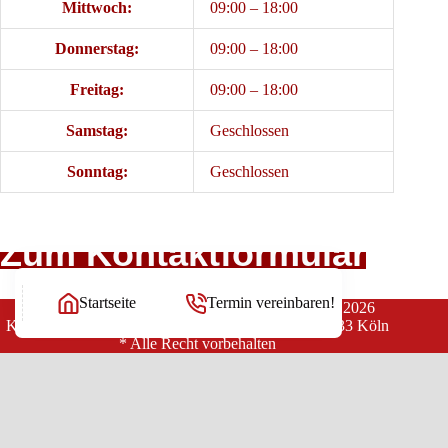
Mittwoch:
09:00 – 18:00
Donnerstag:
09:00 – 18:00
Freitag:
09:00 – 18:00
Samstag:
Geschlossen
Sonntag:
Geschlossen
Zum Kontaktformular
Startseite
Termin vereinbaren!
Copyright Rechtsanwälte Balg und Willerscheid © 2026
Kanzlei Balg & Willerscheid * Yorckstraße 12 * 50733 Köln
* Alle Recht vorbehalten