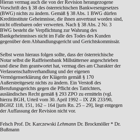
Hieran vermag auch die von der Revision herangezogene
Vorschrift des § 38 des österreichischen Bankwesengesetzes
(BWG) nichts zu ändern. Gemäß § 38 Abs. 1 BWG dürfen
Kreditinstitute Geheimnisse, die ihnen anvertraut worden sind,
nicht offenbaren oder verwerten. Nach § 38 Abs. 2 Nr. 3
BWG besteht die Verpflichtung zur Wahrung des
Bankgeheimnisses nicht im Falle des Todes des Kunden
gegenüber dem Abhandlungsgericht und Gerichtskommissär.
Selbst wenn hieraus folgen sollte, dass der österreichische
Notar selbst die Raiffeisenbank Millstättersee angeschrieben
und diese ihm geantwortet hat, vermag dies am Charakter der
Verlassenschaftsverhandlung und der eigenen
Vermögenserklärung der Klägerin gemäß § 170
Außerstreitgesetz nichts zu ändern. Ein Verstoß des
Berufungsgerichts gegen die Pflicht des Tatrichters,
ausländisches Recht gemäß § 293 ZPO zu ermitteln (vgl.
hierzu BGH, Urteil vom 30. April 1992 – IX ZR 233/90,
BGHZ 118, 151, 162 – 164 [juris Rn. 25 – 29], liegt entgegen
der Auffassung der Revision nicht vor.
Felsch Prof. Dr. Karczewski
Lehmann
Dr. Brockmöller * Dr.
Bußmann