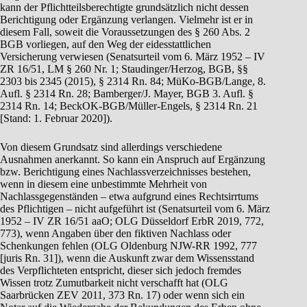
kann der Pflichtteilsberechtigte grundsätzlich nicht dessen
Berichtigung oder Ergänzung verlangen. Vielmehr ist er in
diesem Fall, soweit die Voraussetzungen des § 260 Abs. 2
BGB vorliegen, auf den Weg der eidesstattlichen
Versicherung verwiesen (Senatsurteil vom 6. März 1952 – IV
ZR 16/51, LM § 260 Nr. 1; Staudinger/Herzog, BGB, §§
2303 bis 2345 (2015), § 2314 Rn. 84; MüKo-BGB/Lange, 8.
Aufl. § 2314 Rn. 28; Bamberger/J. Mayer, BGB 3. Aufl. §
2314 Rn. 14; BeckOK-BGB/Müller-Engels, § 2314 Rn. 21
[Stand: 1. Februar 2020]).
Von diesem Grundsatz sind allerdings verschiedene
Ausnahmen anerkannt. So kann ein Anspruch auf Ergänzung
bzw. Berichtigung eines Nachlassverzeichnisses bestehen,
wenn in diesem eine unbestimmte Mehrheit von
Nachlassgegenständen – etwa aufgrund eines Rechtsirrtums
des Pflichtigen – nicht aufgeführt ist (Senatsurteil vom 6. März
1952 – IV ZR 16/51 aaO; OLG Düsseldorf ErbR 2019, 772,
773), wenn Angaben über den fiktiven Nachlass oder
Schenkungen fehlen (OLG Oldenburg NJW-RR 1992, 777
[juris Rn. 31]), wenn die Auskunft zwar dem Wissensstand
des Verpflichteten entspricht, dieser sich jedoch fremdes
Wissen trotz Zumutbarkeit nicht verschafft hat (OLG
Saarbrücken ZEV 2011, 373 Rn. 17) oder wenn sich ein