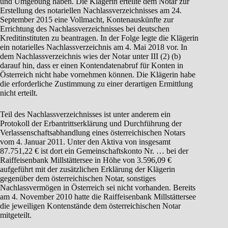
und Umgebung haben. Die Klägerin erteilte dem Notar zur
Erstellung des notariellen Nachlassverzeichnisses am 24.
September 2015 eine Vollmacht, Kontenauskünfte zur
Errichtung des Nachlassverzeichnisses bei deutschen
Kreditinstituten zu beantragen. In der Folge legte die Klägerin
ein notarielles Nachlassverzeichnis am 4. Mai 2018 vor. In
dem Nachlassverzeichnis wies der Notar unter III (2) (b)
darauf hin, dass er einen Kontendatenabruf für Konten in
Österreich nicht habe vornehmen können. Die Klägerin habe
die erforderliche Zustimmung zu einer derartigen Ermittlung
nicht erteilt.
Teil des Nachlassverzeichnisses ist unter anderem ein
Protokoll der Erbantrittserklärung und Durchführung der
Verlassenschaftsabhandlung eines österreichischen Notars
vom 4. Januar 2011. Unter den Aktiva von insgesamt
87.751,22 € ist dort ein Gemeinschaftskonto Nr. … bei der
Raiffeisenbank Millstättersee in Höhe von 3.596,09 €
aufgeführt mit der zusätzlichen Erklärung der Klägerin
gegenüber dem österreichischen Notar, sonstiges
Nachlassvermögen in Österreich sei nicht vorhanden. Bereits
am 4. November 2010 hatte die Raiffeisenbank Millstättersee
die jeweiligen Kontenstände dem österreichischen Notar
mitgeteilt.