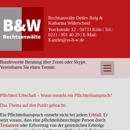
Zum
Inhalt
springen
Rechtsanwälte Detlev Balg &
Katharina Willerscheid
Yorckstraße 12 - 50733 Köln | Tel.:
0221 / 991 40 29 | E-Mail:
Kanzlei@ra-b-w.de
Bundesweite Beratung über Zoom oder Skype.
Vereinbaren Sie einen Termin.
Pflichtteil Erbschaft – Wann entsteht ein Pflichtteilsanspruch?
Das Thema auf den Punkt gebracht:
Ein Pflichtteilsanspruch entsteht nicht bei jedem
Erbfall
. Er
setzt voraus, dass eine pflichtteilsberechtigte Person durch
Testament
oder Erbvertrag von der gesetzlichen Erbfolge