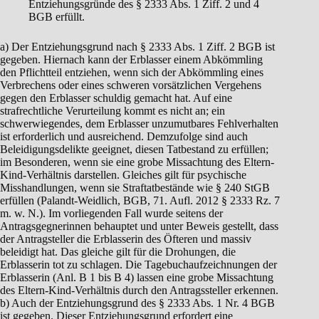
Entziehungsgründe des § 2333 Abs. 1 Ziff. 2 und 4
BGB erfüllt.
a) Der Entziehungsgrund nach § 2333 Abs. 1 Ziff. 2 BGB ist
gegeben. Hiernach kann der Erblasser einem Abkömmling
den Pflichtteil entziehen, wenn sich der Abkömmling eines
Verbrechens oder eines schweren vorsätzlichen Vergehens
gegen den Erblasser schuldig gemacht hat. Auf eine
strafrechtliche Verurteilung kommt es nicht an; ein
schwerwiegendes, dem Erblasser unzumutbares Fehlverhalten
ist erforderlich und ausreichend. Demzufolge sind auch
Beleidigungsdelikte geeignet, diesen Tatbestand zu erfüllen;
im Besonderen, wenn sie eine grobe Missachtung des Eltern-
Kind-Verhältnis darstellen. Gleiches gilt für psychische
Misshandlungen, wenn sie Straftatbestände wie § 240 StGB
erfüllen (Palandt-Weidlich, BGB, 71. Aufl. 2012 § 2333 Rz. 7
m. w. N.). Im vorliegenden Fall wurde seitens der
Antragsgegnerinnen behauptet und unter Beweis gestellt, dass
der Antragsteller die Erblasserin des Öfteren und massiv
beleidigt hat. Das gleiche gilt für die Drohungen, die
Erblasserin tot zu schlagen. Die Tagebuchaufzeichnungen der
Erblasserin (Anl. B 1 bis B 4) lassen eine grobe Missachtung
des Eltern-Kind-Verhältnis durch den Antragssteller erkennen.
b) Auch der Entziehungsgrund des § 2333 Abs. 1 Nr. 4 BGB
ist gegeben. Dieser Entziehungsgrund erfordert eine