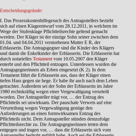
Entscheidungsgründe:
I. Das Prozesskostenhilfegesuch des Antragsstellers bezieht
sich auf einen Klageentwurf vom 28.12.2011, in welchem im
Wege der Stufenklage Pflichtteilsrechte geltend gemacht
werden. Der Kläger ist der einzige Sohn seiner zwischen dem
01.04. und 04.04.2011 verstorbenen Mutter E R, der
Erblasserin. Die Antragsgegner sind die Kinder des Klägers
und damit die Enkelkinder der Erblasserin. Die Erblasserin hat
durch notarielles
Testament
vom 10.05.2007 den Kläger
enterbt und den Pflichtteil entzogen. Unterdessen wurden die
Antragsgegnerinnen als Erben eingesetzt (K 2). In dem
Testament führt die Erblasserin aus, dass der Kläger einen
tiefen Hass gegen sie hege. Er habe ihr auch nach dem Leben
getrachtet. Außerdem sei der Sohn der Erblasserin im Jahre
1980 rechtskräftig wegen einer Vergewaltigung verurteilt
worden. Der Antragsteller trägt vor, … der Entzug des
Pflichtteils sei unwirksam. Der pauschale Verweis auf eine
Verurteilung wegen Vergewaltigung genüge den
Anforderungen an einen formwirksamen Entzug des
Pflichtteils nicht. Dem Antragssteller stünden demzufolge
Pflichtteilsrechte zu. Die Antragsgegnerinnen treten dem
entgegen und tragen vor, … dass die Erblasserin sich vom
Antragsteller bedroht gefühlt habe. Auch sei die Erblasserin