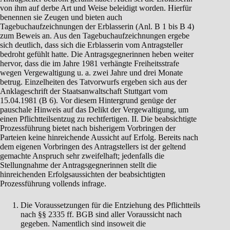
von ihm auf derbe Art und Weise beleidigt worden. Hierfür
benennen sie Zeugen und bieten auch
Tagebuchaufzeichnungen der Erblasserin (Anl. B 1 bis B 4)
zum Beweis an. Aus den Tagebuchaufzeichnungen ergebe
sich deutlich, dass sich die Erblasserin vom Antragsteller
bedroht gefühlt hatte. Die Antragsgegnerinnen heben weiter
hervor, dass die im Jahre 1981 verhängte Freiheitsstrafe
wegen Vergewaltigung u. a. zwei Jahre und drei Monate
betrug. Einzelheiten des Tatvorwurfs ergeben sich aus der
Anklageschrift der Staatsanwaltschaft Stuttgart vom
15.04.1981 (B 6). Vor diesem Hintergrund genüge der
pauschale Hinweis auf das Delikt der Vergewaltigung, um
einen Pflichtteilsentzug zu rechtfertigen. II. Die beabsichtigte
Prozessführung bietet nach bisherigem Vorbringen der
Parteien keine hinreichende Aussicht auf Erfolg. Bereits nach
dem eigenen Vorbringen des Antragstellers ist der geltend
gemachte Anspruch sehr zweifelhaft; jedenfalls die
Stellungnahme der Antragsgegnerinnen stellt die
hinreichenden Erfolgsaussichten der beabsichtigten
Prozessführung vollends infrage.
Die Voraussetzungen für die Entziehung des Pflichtteils
nach §§ 2335 ff. BGB sind aller Voraussicht nach
gegeben. Namentlich sind insoweit die