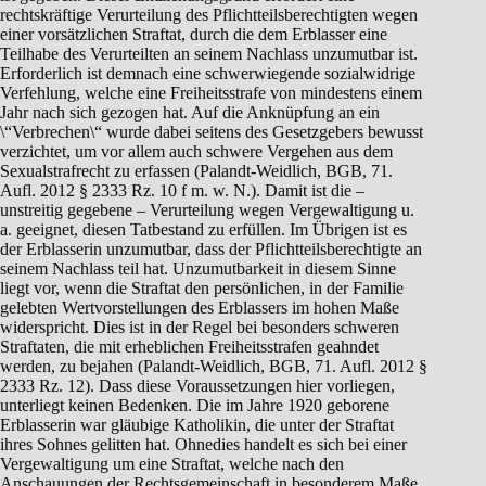
rechtskräftige Verurteilung des Pflichtteilsberechtigten wegen
einer vorsätzlichen Straftat, durch die dem Erblasser eine
Teilhabe des Verurteilten an seinem Nachlass unzumutbar ist.
Erforderlich ist demnach eine schwerwiegende sozialwidrige
Verfehlung, welche eine Freiheitsstrafe von mindestens einem
Jahr nach sich gezogen hat. Auf die Anknüpfung an ein
\“Verbrechen\“ wurde dabei seitens des Gesetzgebers bewusst
verzichtet, um vor allem auch schwere Vergehen aus dem
Sexualstrafrecht zu erfassen (Palandt-Weidlich, BGB, 71.
Aufl. 2012 § 2333 Rz. 10 f m. w. N.). Damit ist die –
unstreitig gegebene – Verurteilung wegen Vergewaltigung u.
a. geeignet, diesen Tatbestand zu erfüllen. Im Übrigen ist es
der Erblasserin unzumutbar, dass der Pflichtteilsberechtigte an
seinem Nachlass teil hat. Unzumutbarkeit in diesem Sinne
liegt vor, wenn die Straftat den persönlichen, in der Familie
gelebten Wertvorstellungen des Erblassers im hohen Maße
widerspricht. Dies ist in der Regel bei besonders schweren
Straftaten, die mit erheblichen Freiheitsstrafen geahndet
werden, zu bejahen (Palandt-Weidlich, BGB, 71. Aufl. 2012 §
2333 Rz. 12). Dass diese Voraussetzungen hier vorliegen,
unterliegt keinen Bedenken. Die im Jahre 1920 geborene
Erblasserin war gläubige Katholikin, die unter der Straftat
ihres Sohnes gelitten hat. Ohnedies handelt es sich bei einer
Vergewaltigung um eine Straftat, welche nach den
Anschauungen der Rechtsgemeinschaft in besonderem Maße