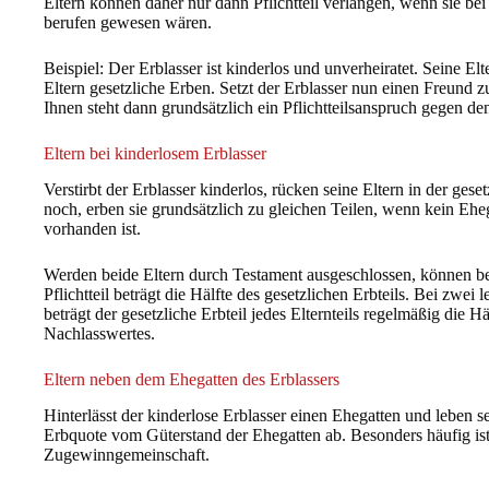
Eltern können daher nur dann Pflichtteil verlangen, wenn sie bei 
berufen gewesen wären.
Beispiel: Der Erblasser ist kinderlos und unverheiratet. Seine 
Eltern gesetzliche Erben. Setzt der Erblasser nun einen Freund z
Ihnen steht dann grundsätzlich ein Pflichtteilsanspruch gegen de
Eltern bei kinderlosem Erblasser
Verstirbt der Erblasser kinderlos, rücken seine Eltern in der gese
noch, erben sie grundsätzlich zu gleichen Teilen, wenn kein Ehe
vorhanden ist.
Werden beide Eltern durch Testament ausgeschlossen, können beid
Pflichtteil beträgt die Hälfte des gesetzlichen Erbteils. Bei zwe
beträgt der gesetzliche Erbteil jedes Elternteils regelmäßig die Hälf
Nachlasswertes.
Eltern neben dem Ehegatten des Erblassers
Hinterlässt der kinderlose Erblasser einen Ehegatten und leben se
Erbquote vom Güterstand der Ehegatten ab. Besonders häufig ist
Zugewinngemeinschaft.