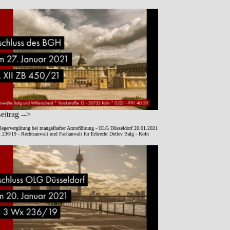
itrag -->
legervergütung bei mangelhafter Amtsführung - OLG Düsseldorf 20.01.2021
 236/19 - Rechtsanwalt und Fachanwalt für Erbrecht Detlev Balg - Köln