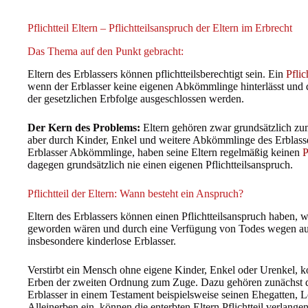
Pflichtteil Eltern – Pflichtteilsanspruch der Eltern im Erbrecht
Das Thema auf den Punkt gebracht:
Eltern des Erblassers können pflichtteilsberechtigt sein. Ein
Pflic
wenn der Erblasser keine eigenen Abkömmlinge hinterlässt und 
der gesetzlichen Erbfolge ausgeschlossen werden.
Der Kern des Problems:
Eltern gehören zwar grundsätzlich zum 
aber durch Kinder, Enkel und weitere Abkömmlinge des Erblassers
Erblasser Abkömmlinge, haben seine Eltern regelmäßig keinen
P
dagegen grundsätzlich nie einen eigenen Pflichtteilsanspruch.
Pflichtteil der Eltern: Wann besteht ein Anspruch?
Eltern des Erblassers können einen Pflichtteilsanspruch haben, 
geworden wären und durch eine Verfügung von Todes wegen aus
insbesondere kinderlose Erblasser.
Verstirbt ein Mensch ohne eigene Kinder, Enkel oder Urenkel, 
Erben der zweiten Ordnung zum Zuge. Dazu gehören zunächst die 
Erblasser in einem Testament beispielsweise seinen Ehegatten, 
Alleinerben ein, können die enterbten Eltern Pflichtteil verlangen