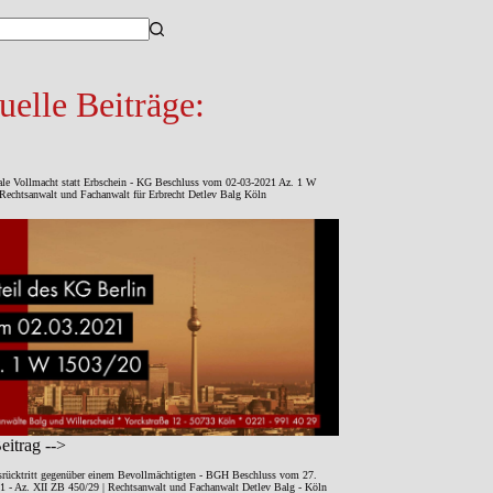
sse
uelle Beiträge:
ale Vollmacht statt Erbschein - KG Beschluss vom 02-03-2021 Az. 1 W
Rechtsanwalt und Fachanwalt für Erbrecht Detlev Balg Köln
itrag -->
srücktritt gegenüber einem Bevollmächtigten - BGH Beschluss vom 27.
1 - Az. XII ZB 450/29 | Rechtsanwalt und Fachanwalt Detlev Balg - Köln