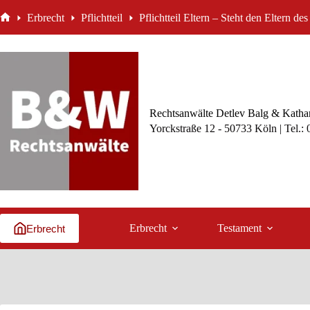
Zum
Erbrecht
Pflichtteil
Pflichtteil Eltern – Steht den Eltern de
Inhalt
Start
springen
Rechtsanwälte Detlev Balg & Kathar
Yorckstraße 12 - 50733 Köln | Tel.:
Erbrecht
Testament
Erbrecht