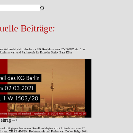
sse
uelle Beiträge:
ale Vollmacht statt Erbschein - KG Beschluss vom 02-03-2021 Az. 1 W
Rechtsanwalt und Fachanwalt für Erbrecht Detlev Balg Köln
itrag -->
srücktritt gegenüber einem Bevollmächtigten - BGH Beschluss vom 27.
1 - Az. XII ZB 450/29 | Rechtsanwalt und Fachanwalt Detlev Balg - Köln