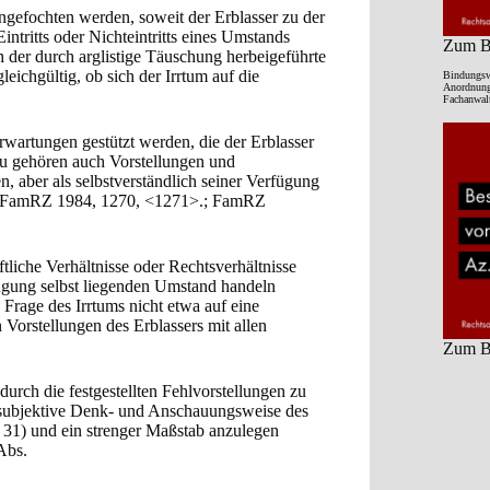
gefochten werden, soweit der Erblasser zu der
ntritts oder Nichteintritts eines Umstands
Zum Be
h der durch arglistige Täuschung herbeigeführte
eichgültig, ob sich der Irrtum auf die
Bindungsw
Anordnung 
Fachanwalt
rwartungen gestützt werden, die der Erblasser
azu gehören auch Vorstellungen und
, aber als selbstverständlich seiner Verfügung
 FamRZ 1984, 1270, <1271>.; FamRZ
tliche Verhältnisse oder Rechtsverhältnisse
fügung selbst liegenden Umstand handeln
 Frage des Irrtums nicht etwa auf eine
 Vorstellungen des Erblassers mit allen
Zum Be
durch die festgestellten Fehlvorstellungen zu
e subjektive Denk- und Anschauungsweise des
n. 31) und ein strenger Maßstab anzulegen
Abs.