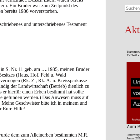
tern. Ein Bruder war zum Zeitpunkt des
n bereits 1986 vorverstorben.
Keine
Ergebni
eschriebenes und unterschriebenes Testament
Akt
Transmort
1503-20 - 
t in S. Nr. 11 geb. am ….1935, meinen Bruder
esitzes (Haus, Hof, Feld u. Wald
arvermögen (Rk. Z., Rk. A. u. Kreissparkasse
ndig der Landwirtschaft (Betrieb) dienlich zu
er hierfür einen Erben bestimmt hat sollte
rbe gefunden werden.) Das Anwesen muss auf
n. Meine Geschwister bitte ich in meinem und
r Eure Hilfe!
Zum Be
s wurde dem zum Alleinerben bestimmten M.R.
Erbvertrag
Januar 202