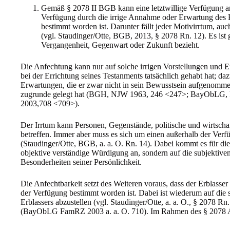
Gemäß § 2078 II BGB kann eine letztwillige Verfügung an
Verfügung durch die irrige Annahme oder Erwartung des Ei
bestimmt worden ist. Darunter fällt jeder Motivirrtum, auc
(vgl. Staudinger/Otte, BGB, 2013, § 2078 Rn. 12). Es ist gl
Vergangenheit, Gegenwart oder Zukunft bezieht.
Die Anfechtung kann nur auf solche irrigen Vorstellungen und E
bei der Errichtung seines Testanments tatsächlich gehabt hat; d
Erwartungen, die er zwar nicht in sein Bewusstsein aufgenommen
zugrunde gelegt hat (BGH, NJW 1963, 246 <247>; BayObLG,
2003,708 <709>).
Der Irrtum kann Personen, Gegenstände, politische und wirtschaf
betreffen. Immer aber muss es sich um einen außerhalb der Ver
(Staudinger/Otte, BGB, a. a. O. Rn. 14). Dabei kommt es für die
objektive verständige Würdigung an, sondern auf die subjektiven
Besonderheiten seiner Persönlichkeit.
Die Anfechtbarkeit setzt des Weiteren voraus, dass der Erblasser 
der Verfügung bestimmt worden ist. Dabei ist wiederum auf di
Erblassers abzustellen (vgl. Staudinger/Otte, a. a. O., § 2078 R
(BayObLG FamRZ 2003 a. a. O. 710). Im Rahmen des § 2078 