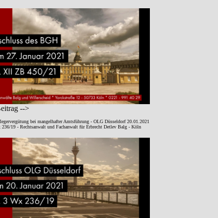
itrag -->
legervergütung bei mangelhafter Amtsführung - OLG Düsseldorf 20.01.2021
 236/19 - Rechtsanwalt und Fachanwalt für Erbrecht Detlev Balg - Köln