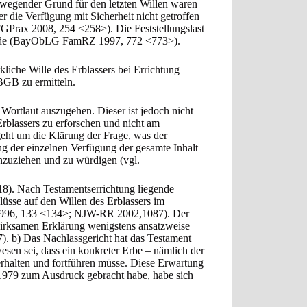
ewegender Grund für den letzten Willen waren
die Verfügung mit Sicherheit nicht getroffen
ax 2008, 254 <258>). Die Feststellungslast
tende (BayObLG FamRZ 1997, 772 <773>).
liche Wille des Erblassers bei Errichtung
BGB zu ermitteln.
 Wortlaut auszugehen. Dieser ist jedoch nicht
Erblassers zu erforschen und nicht am
eht um die Klärung der Frage, was der
ng der einzelnen Verfügung der gesamte Inhalt
nzuziehen und zu würdigen (vgl.
. Nach Testamentserrichtung liegende
üsse auf den Willen des Erblassers im
1996, 133 <134>; NJW-RR 2002,1087). Der
mwirksamen Erklärung wenigstens ansatzweise
. b) Das Nachlassgericht hat das Testament
esen sei, dass ein konkreter Erbe – nämlich der
erhalten und fortführen müsse. Diese Erwartung
e 1979 zum Ausdruck gebracht habe, habe sich