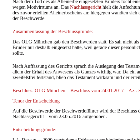
Nach dem Tod des als Alleinerbe eingesetzten Bruders focht ein
wegen Motivirrtums an. Das
Nachlassgericht
hielt die Anfechtu
des zuvor erteilten Alleinerbscheins an; hiergegen wandten sic
der Beschwerde.
Zusammenfassung der Beschlussgründe:
Das OLG München gab den Beschwerden statt. Es sah nicht als si
Bruder nur deshalb eingesetzt hatte, weil gerade dieser persönlic
sollte.
Nach Auffassung des Gerichts sprach die Auslegung des Testame
allem der Erhalt des Anwesens als Ganzes wichtig war. Da ein a
zweifelsfrei feststand, blieb das Testament wirksam und der erteil
Beschluss: OLG München – Beschluss vom 24.01.2017 – Az.: 
Tenor der Entscheidung
Auf die Beschwerde der Beschwerdeführer wird der Beschluss de
Nachlassgericht – vom 23.05.2016 aufgehoben.
Entscheidungsgründe:
I. 1. Der am …2000 verstorbene Erblasser war kinderlos und nich