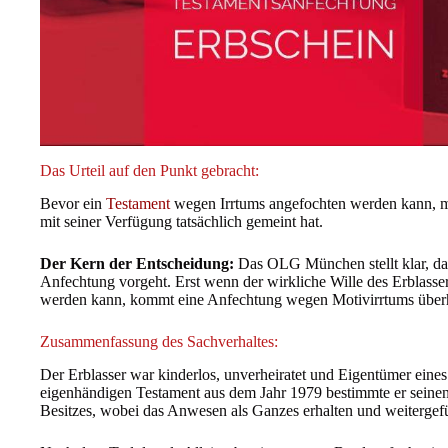
Das Urteil auf den Punkt gebracht:
Bevor ein
Testament
wegen Irrtums angefochten werden kann, mu
mit seiner Verfügung tatsächlich gemeint hat.
Der Kern der Entscheidung:
Das OLG München stellt klar, da
Anfechtung vorgeht. Erst wenn der wirkliche Wille des Erblassers
werden kann, kommt eine Anfechtung wegen Motivirrtums überha
Zusammenfassung des Sachverhaltes:
Der Erblasser war kinderlos, unverheiratet und Eigentümer eine
eigenhändigen Testament aus dem Jahr 1979 bestimmte er seine
Besitzes, wobei das Anwesen als Ganzes erhalten und weitergefü