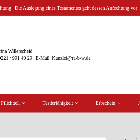
htung | Die Auslegung eines Testamentes geht dessen Anfechtung vor
ina Willerscheid
 0221 / 991 40 29 | E-Mail: Kanzlei@ra-b-w.de
Pflichtteil
Testierfähigkeit
Erbschein