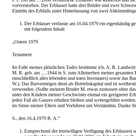
vorverstorben. Der Erblasser hatte drei Brüder und zwei Schwes
Eintritts des Erbfalls unter Hinterlassung von zwei Abkömmlinge
Der Erblasser verfasste am 16.04.1979 ein eigenhändig g
mit folgendem Inhalt:
„Ostern 1979
Testament
Im Falle meines plötzlichen Todes bestimme ich, A. R. Landwir
M. R. geb. am ….1944 in S. zum Alleinerben meines gesamten B
einschließlich alles lebenden und toten Inventares) sowie das B
W.). Das Barvermögen dient als Betriebskapital und ist wertbestä
verwenden. (Sollte meinem Bruder M. etwas zustossen ohne dass 
unter den Kindern meiner Geschwister einmal ein geeigneter E
jeden Fall als Ganzes erhalten bleiben und weitergeführt werde
im Sinne meiner Eltern und Vorfahren um Verständnis. Danke fü
S., den 16.4.1979 R. A.“
Entsprechend der letztwilligen Verfügung des Erblasser