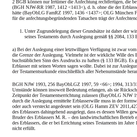
2 BGB können nur Irrtümer die Anfechtung rechtfertigen, die b
(BGH NJW-RR 1987, 1412 <1413<), d. h. ohne die der Erblasser 
hätte (BayObLG FamRZ 1997, 1436 <1437>; OLG München FGPr
für die anfechtungsbegründenden Tatsachen trägt der Anfech
Unter Zugrundelegung dieser Grundsätze ist daher der wirk
seines Testaments durch Auslegung gemäß §§ 2084, 133 
a) Bei der Auslegung einer letztwilligen Verfügung ist zwar vom
die Grenze der Auslegung. Vielmehr ist der wirkliche Wille des 
buchstäblichen Sinn des Ausdrucks zu haften (§ 133 BGB). Es g
Erblasser mit seinen Worten sagen wollte. Dabei ist zur Auslegu
der Testamentsurkunde einschließlich aller Nebenumstände hera
BGH NJW 1993, 256 BayObLGZ 1997, 59 <66>; 1994, 313/318)
Umstände können insoweit Bedeutung erlangen, als sie Rückschl
Zeitpunkt der Testamentserrichtung zulassen (BayObLG NJW 
durch die Auslegung ermittelte Erblasserwille muss in der for
oder auch versteckt angedeutet sein (OLG Hamm ZEV 2011,427)
des Erblassers dahingehend ausgelegt, dass es dessen Willen gew
Bruder des Erblassers M. R. – den landwirtschaftlichen Betrieb 
des Erblassers, die er bei Errichtung seines Testaments im Jahr
nicht erfüllt.