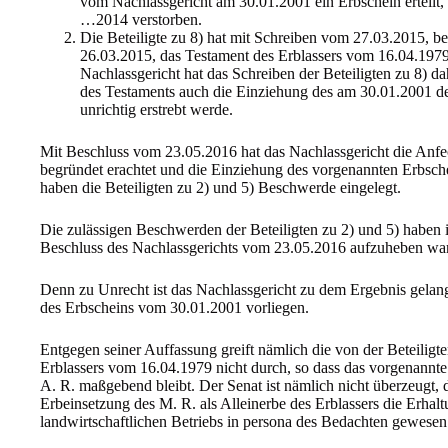
vom Nachlassgericht am 30.01.2001 ein Erbschein erteilt, 
…2014 verstorben.
Die Beteiligte zu 8) hat mit Schreiben vom 27.03.2015, 
26.03.2015, das Testament des Erblassers vom 16.04.197
Nachlassgericht hat das Schreiben der Beteiligten zu 8) d
des Testaments auch die Einziehung des am 30.01.2001 dem
unrichtig erstrebt werde.
Mit Beschluss vom 23.05.2016 hat das Nachlassgericht die Anf
begründet erachtet und die Einziehung des vorgenannten Erbsch
haben die Beteiligten zu 2) und 5) Beschwerde eingelegt.
Die zulässigen Beschwerden der Beteiligten zu 2) und 5) haben i
Beschluss des Nachlassgerichts vom 23.05.2016 aufzuheben war
Denn zu Unrecht ist das Nachlassgericht zu dem Ergebnis gelang
des Erbscheins vom 30.01.2001 vorliegen.
Entgegen seiner Auffassung greift nämlich die von der Beteiligt
Erblassers vom 16.04.1979 nicht durch, so dass das vorgenannte
A. R. maßgebend bleibt. Der Senat ist nämlich nicht überzeugt,
Erbeinsetzung des M. R. als Alleinerbe des Erblassers die Erhal
landwirtschaftlichen Betriebs in persona des Bedachten gewesen 