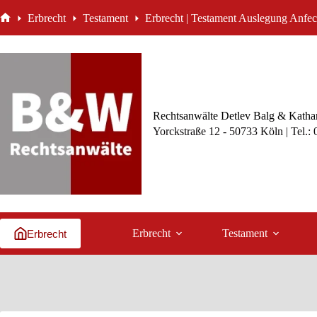
Zum
Erbrecht
Testament
Erbrecht | Testament Auslegung Anfec
Inhalt
Start
springen
Rechtsanwälte Detlev Balg & Kathar
Yorckstraße 12 - 50733 Köln | Tel.:
Erbrecht
Testament
Erbrecht