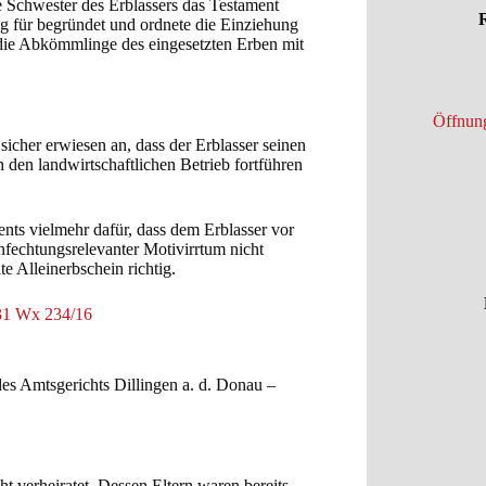
e Schwester des Erblassers das Testament
R
ng für begründet und ordnete die Einziehung
h die Abkömmlinge des eingesetzten Erben mit
Öffnung
cher erwiesen an, dass der Erblasser seinen
h den landwirtschaftlichen Betrieb fortführen
nts vielmehr dafür, dass dem Erblasser vor
nfechtungsrelevanter Motivirrtum nicht
te Alleinerbschein richtig.
31 Wx 234/16
s Amtsgerichts Dillingen a. d. Donau –
t verheiratet. Dessen Eltern waren bereits