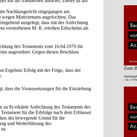
der ihn als Alleinerben auswies. Dieser ist am
beim Nachlassgericht eingegangen am
9 wegen Motivirrtums angefochten. Das
ahingehend ausgelegt, dass mit der Anfechtung
 verstorbenen M. R. erteilten Erbscheins als
echtung des Testaments vom 16.04.1979 für
eins angeordnet. Gegen diesen Beschluss
Zum Be
m Ergebnis Erfolg mit der Folge, dass der
.
Nachlasspf
- Az. 3 Wx
t, dass die Voraussetzungen für die Einziehung
en zu 8) erklärte Anfechtung des Testaments des
 Testament für die Erbfolge nach dem Erblasser
 dass der bewegende Grund für die
tung und Weiterführung des
ist.