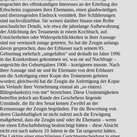
ungeachtet des offenkundigen Interesses an der Erteilung des
Erbscheins zugunsten ihres Ehemanns, einen glaubwürdigen
und überzeugenden Eindruck vermittelt. Ihre Schilderungen
sind nachvollziehbar. Sie weisen darüber hinaus eine Reihe
anschaulicher Details, wie etwa die jahrelange Aufbewahrung
der Ablichtung des Testaments in einem Kochbuch, auf.
Unsicherheiten oder Widersprüchlichkeiten in ihrer Aussage
sind nur vereinzelt zutage getreten. So hat die Zeugin anfangs
davon gesprochen, dass der Erblasser nach seinem 95.
Geburtstag mehrfach „umgefallen“ und deshalb im Jahre 1996
in das Krankenhaus gekommen sei, was sie auf Nachfrage –
angesichts des Geburtsjahres 1906 – korrigieren musste. Nach
ihrer Aussage sind sie und ihr Ehemann von dem Erblasser
um die Anfertigung einer Kopie des Testaments gebeten
worden; gleichwohl hat die Zeugin die Anfertigung der Kopie
im Verlaufe ihrer Vernehmung einmal als „so ein(en)
Blitzgedanke(n) von mir“ bezeichnet. Diese Unstimmigkeiten
betreffen jedoch am Rande des Geschehens liegende
Umstände, die für den Senat keinen Zweifel an der
Kernaussage der Zeugin begründen. Für die Bewertung von
deren Glaubhaftigkeit ist nicht zuletzt auch die Erwägung
maßgebend, dass die Zeugin und/ oder ihr Ehemann – wenn
sie einen Erbschaftsbetrug beabsichtigt hätten – diese Absicht
nicht erst nach nahezu 10 Jahren in die Tat umgesetzt hätten.
Die Lektüre einer einschlägigen Gerichtsentscheidung in einer