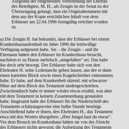
Aufgrund der eingehenden Vernehmung der Ehefrau
des Beteiligten, M. H., als Zeugin ist der Senat zu der
Überzeugung gelangt, dass ein Originaltestament mit
dem aus der Kopie ersichtlichen Inhalt von dem
Erblasser am 22.04.1996 formgültig errichtet worden
ist.
a) Die Zeugin H. hat bekundet, dass der Erblasser bei einem
Krankenhausaufenthalt im Jahre 1996 die letztwillige
Verfügung aufgesetzt habe. Sie – die Zeugin – und ihr
Ehemann hätten den Erblasser im Krankenhaus besucht,
nachdem er zu Hause mehrfach „umgefallen“ sei. Das habe
ihn doch sehr bewegt. Der Erblasser habe sich von den
Eheleuten H. seine Ledertasche geben lassen, aus der er dann
einen karierten Block sowie einen Kugelschreiber entnommen
habe. Er habe, auf dem Krankenbett sitzend, mit schwarzer
Mine auf dem Block das Testament niedergeschrieben.
Zwischendurch habe er immer wieder etwas erzählt, was aber
mit dem Testament in keinem Zusammenhang gestanden
habe. Insgesamt habe der Erblasser für die Niederschrift des
Testaments schätzungsweise eine halbe Stunde benötigt.
Anschließend habe er ihnen, den Eheleuten H., das Testament
etwa mit den Worten übergeben: „Hier Jungsl hast du etwas“.
Vor dem Besuch im Krankenhaus hätten sie von der Absicht
des Erblassers nichts gewusst; die Aufsetzung des Testaments