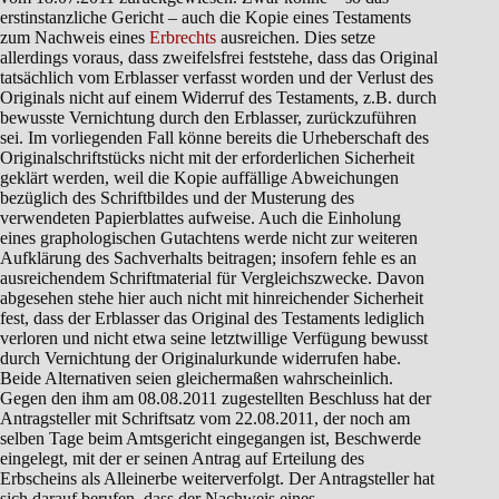
erstinstanzliche Gericht – auch die Kopie eines Testaments
zum Nachweis eines
Erbrechts
ausreichen. Dies setze
allerdings voraus, dass zweifelsfrei feststehe, dass das Original
tatsächlich vom Erblasser verfasst worden und der Verlust des
Originals nicht auf einem Widerruf des Testaments, z.B. durch
bewusste Vernichtung durch den Erblasser, zurückzuführen
sei. Im vorliegenden Fall könne bereits die Urheberschaft des
Originalschriftstücks nicht mit der erforderlichen Sicherheit
geklärt werden, weil die Kopie auffällige Abweichungen
bezüglich des Schriftbildes und der Musterung des
verwendeten Papierblattes aufweise. Auch die Einholung
eines graphologischen Gutachtens werde nicht zur weiteren
Aufklärung des Sachverhalts beitragen; insofern fehle es an
ausreichendem Schriftmaterial für Vergleichszwecke. Davon
abgesehen stehe hier auch nicht mit hinreichender Sicherheit
fest, dass der Erblasser das Original des Testaments lediglich
verloren und nicht etwa seine letztwillige Verfügung bewusst
durch Vernichtung der Originalurkunde widerrufen habe.
Beide Alternativen seien gleichermaßen wahrscheinlich.
Gegen den ihm am 08.08.2011 zugestellten Beschluss hat der
Antragsteller mit Schriftsatz vom 22.08.2011, der noch am
selben Tage beim Amtsgericht eingegangen ist, Beschwerde
eingelegt, mit der er seinen Antrag auf Erteilung des
Erbscheins als Alleinerbe weiterverfolgt. Der Antragsteller hat
sich darauf berufen, dass der Nachweis eines