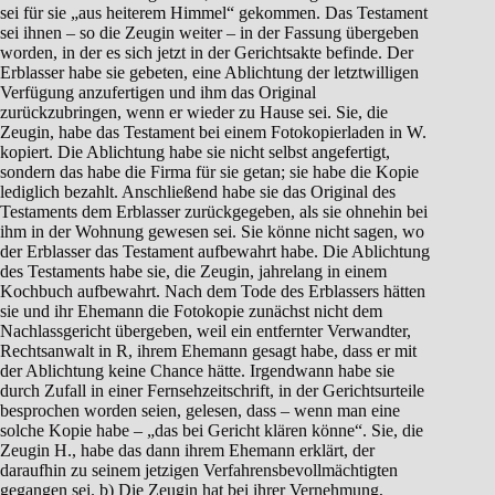
sei für sie „aus heiterem Himmel“ gekommen. Das Testament
sei ihnen – so die Zeugin weiter – in der Fassung übergeben
worden, in der es sich jetzt in der Gerichtsakte befinde. Der
Erblasser habe sie gebeten, eine Ablichtung der letztwilligen
Verfügung anzufertigen und ihm das Original
zurückzubringen, wenn er wieder zu Hause sei. Sie, die
Zeugin, habe das Testament bei einem Fotokopierladen in W.
kopiert. Die Ablichtung habe sie nicht selbst angefertigt,
sondern das habe die Firma für sie getan; sie habe die Kopie
lediglich bezahlt. Anschließend habe sie das Original des
Testaments dem Erblasser zurückgegeben, als sie ohnehin bei
ihm in der Wohnung gewesen sei. Sie könne nicht sagen, wo
der Erblasser das Testament aufbewahrt habe. Die Ablichtung
des Testaments habe sie, die Zeugin, jahrelang in einem
Kochbuch aufbewahrt. Nach dem Tode des Erblassers hätten
sie und ihr Ehemann die Fotokopie zunächst nicht dem
Nachlassgericht übergeben, weil ein entfernter Verwandter,
Rechtsanwalt in R, ihrem Ehemann gesagt habe, dass er mit
der Ablichtung keine Chance hätte. Irgendwann habe sie
durch Zufall in einer Fernsehzeitschrift, in der Gerichtsurteile
besprochen worden seien, gelesen, dass – wenn man eine
solche Kopie habe – „das bei Gericht klären könne“. Sie, die
Zeugin H., habe das dann ihrem Ehemann erklärt, der
daraufhin zu seinem jetzigen Verfahrensbevollmächtigten
gegangen sei. b) Die Zeugin hat bei ihrer Vernehmung,