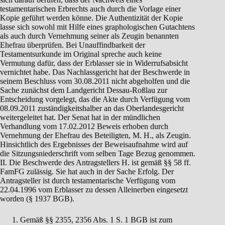
testamentarischen Erbrechts auch durch die Vorlage einer
Kopie geführt werden könne. Die Authentizität der Kopie
lasse sich sowohl mit Hilfe eines graphologischen Gutachtens
als auch durch Vernehmung seiner als Zeugin benannten
Ehefrau überprüfen. Bei Unauffindbarkeit der
Testamentsurkunde im Original spreche auch keine
Vermutung dafür, dass der Erblasser sie in Widerrufsabsicht
vernichtet habe. Das Nachlassgericht hat der Beschwerde in
seinem Beschluss vom 30.08.2011 nicht abgeholfen und die
Sache zunächst dem Landgericht Dessau-Roßlau zur
Entscheidung vorgelegt, das die Akte durch Verfügung vom
08.09.2011 zuständigkeitshalber an das Oberlandesgericht
weitergeleitet hat. Der Senat hat in der mündlichen
Verhandlung vom 17.02.2012 Beweis erhoben durch
Vernehmung der Ehefrau des Beteiligten, M. H., als Zeugin.
Hinsichtlich des Ergebnisses der Beweisaufnahme wird auf
die Sitzungsniederschrift vom selben Tage Bezug genommen.
II. Die Beschwerde des Antragstellers H. ist gemäß §§ 58 ff.
FamFG zulässig. Sie hat auch in der Sache Erfolg. Der
Antragsteller ist durch testamentarische Verfügung vom
22.04.1996 vom Erblasser zu dessen Alleinerben eingesetzt
worden (§ 1937 BGB).
Gemäß §§ 2355, 2356 Abs. 1 S. 1 BGB ist zum