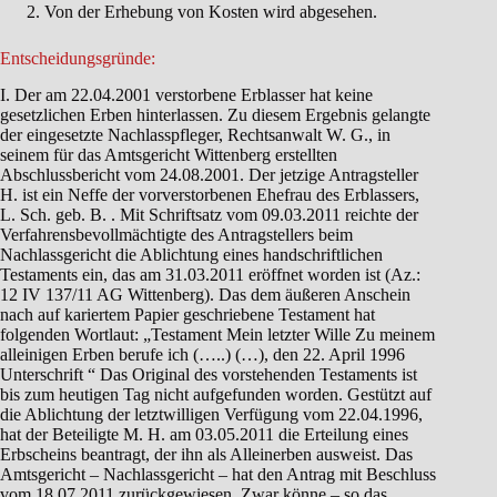
Von der Erhebung von Kosten wird abgesehen.
Entscheidungsgründe:
I. Der am 22.04.2001 verstorbene Erblasser hat keine
gesetzlichen Erben hinterlassen. Zu diesem Ergebnis gelangte
der eingesetzte Nachlasspfleger, Rechtsanwalt W. G., in
seinem für das Amtsgericht Wittenberg erstellten
Abschlussbericht vom 24.08.2001. Der jetzige Antragsteller
H. ist ein Neffe der vorverstorbenen Ehefrau des Erblassers,
L. Sch. geb. B. . Mit Schriftsatz vom 09.03.2011 reichte der
Verfahrensbevollmächtigte des Antragstellers beim
Nachlassgericht die Ablichtung eines handschriftlichen
Testaments ein, das am 31.03.2011 eröffnet worden ist (Az.:
12 IV 137/11 AG Wittenberg). Das dem äußeren Anschein
nach auf kariertem Papier geschriebene Testament hat
folgenden Wortlaut: „Testament Mein letzter Wille Zu meinem
alleinigen Erben berufe ich (…..) (…), den 22. April 1996
Unterschrift “ Das Original des vorstehenden Testaments ist
bis zum heutigen Tag nicht aufgefunden worden. Gestützt auf
die Ablichtung der letztwilligen Verfügung vom 22.04.1996,
hat der Beteiligte M. H. am 03.05.2011 die Erteilung eines
Erbscheins beantragt, der ihn als Alleinerben ausweist. Das
Amtsgericht – Nachlassgericht – hat den Antrag mit Beschluss
vom 18.07.2011 zurückgewiesen. Zwar könne – so das