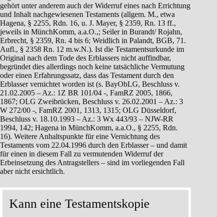
gehört unter anderem auch der Widerruf eines nach Errichtung
und Inhalt nachgewiesenen Testaments (allgem. M., etwa
Hagena, § 2255, Rdn. 16, u. J. Mayer, § 2359, Rn. 13 ff.,
jeweils in MünchKomm, a.a.O.,; Seiler in Burandt/ Rojahn,
Erbrecht, § 2359, Rn. 4 bis 6; Weidlich in Palandt, BGB, 71.
Aufl., § 2358 Rn. 12 m.w.N.). Ist die Testamentsurkunde im
Original nach dem Tode des Erblassers nicht auffindbar,
begründet dies allerdings noch keine tatsächliche Vermutung
oder einen Erfahrungssatz, dass das Testament durch den
Erblasser vernichtet worden ist (s. BayObLG, Beschluss v.
21.02.2005 – Az.: 1Z BR 101/04 -, FamRZ 2005, 1866,
1867; OLG Zweibrücken, Beschluss v. 26.02.2001 – Az.: 3
W 272/00 -, FamRZ 2001, 1313, 1315; OLG Düsseldorf,
Beschluss v. 18.10.1993 – Az.: 3 Wx 443/93 – NJW-RR
1994, 142; Hagena in MünchKomm, a.a.O., § 2255, Rdn.
16). Weitere Anhaltspunkte für eine Vernichtung des
Testaments vom 22.04.1996 durch den Erblasser – und damit
für einen in diesem Fall zu vermutenden Widerruf der
Erbeinsetzung des Antragstellers – sind im vorliegenden Fall
aber nicht ersichtlich.
Kann eine Testamentskopie