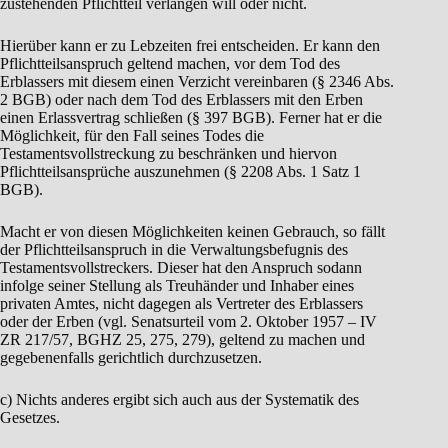
zustehenden Pflichtteil verlangen will oder nicht.
Hierüber kann er zu Lebzeiten frei entscheiden. Er kann den
Pflichtteilsanspruch geltend machen, vor dem Tod des
Erblassers mit diesem einen Verzicht vereinbaren (§ 2346 Abs.
2 BGB) oder nach dem Tod des Erblassers mit den Erben
einen Erlassvertrag schließen (§ 397 BGB). Ferner hat er die
Möglichkeit, für den Fall seines Todes die
Testamentsvollstreckung zu beschränken und hiervon
Pflichtteilsansprüche auszunehmen (§ 2208 Abs. 1 Satz 1
BGB).
Macht er von diesen Möglichkeiten keinen Gebrauch, so fällt
der Pflichtteilsanspruch in die Verwaltungsbefugnis des
Testamentsvollstreckers. Dieser hat den Anspruch sodann
infolge seiner Stellung als Treuhänder und Inhaber eines
privaten Amtes, nicht dagegen als Vertreter des Erblassers
oder der Erben (vgl. Senatsurteil vom 2. Oktober 1957 – IV
ZR 217/57, BGHZ 25, 275, 279), geltend zu machen und
gegebenenfalls gerichtlich durchzusetzen.
c) Nichts anderes ergibt sich auch aus der Systematik des
Gesetzes.