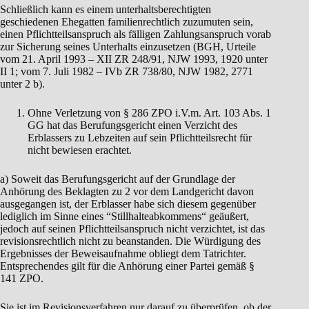
Schließlich kann es einem unterhaltsberechtigten
geschiedenen Ehegatten familienrechtlich zuzumuten sein,
einen Pflichtteilsanspruch als fälligen Zahlungsanspruch vorab
zur Sicherung seines Unterhalts einzusetzen (BGH, Urteile
vom 21. April 1993 – XII ZR 248/91, NJW 1993, 1920 unter
II 1; vom 7. Juli 1982 – IVb ZR 738/80, NJW 1982, 2771
unter 2 b).
Ohne Verletzung von § 286 ZPO i.V.m. Art. 103 Abs. 1
GG hat das Berufungsgericht einen Verzicht des
Erblassers zu Lebzeiten auf sein Pflichtteilsrecht für
nicht bewiesen erachtet.
a) Soweit das Berufungsgericht auf der Grundlage der
Anhörung des Beklagten zu 2 vor dem Landgericht davon
ausgegangen ist, der Erblasser habe sich diesem gegenüber
lediglich im Sinne eines “Stillhalteabkommens“ geäußert,
jedoch auf seinen Pflichtteilsanspruch nicht verzichtet, ist das
revisionsrechtlich nicht zu beanstanden. Die Würdigung des
Ergebnisses der Beweisaufnahme obliegt dem Tatrichter.
Entsprechendes gilt für die Anhörung einer Partei gemäß §
141 ZPO.
Sie ist im Revisionsverfahren nur darauf zu überprüfen, ob der