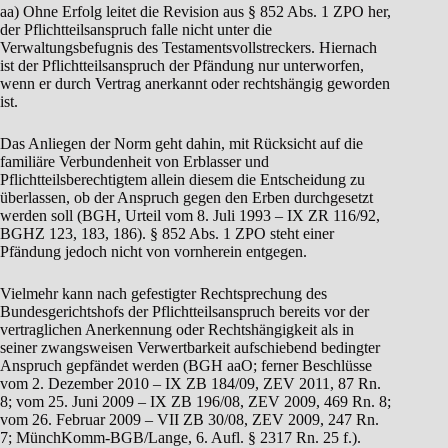
aa) Ohne Erfolg leitet die Revision aus § 852 Abs. 1 ZPO her,
der Pflichtteilsanspruch falle nicht unter die
Verwaltungsbefugnis des Testamentsvollstreckers. Hiernach
ist der Pflichtteilsanspruch der Pfändung nur unterworfen,
wenn er durch Vertrag anerkannt oder rechtshängig geworden
ist.
Das Anliegen der Norm geht dahin, mit Rücksicht auf die
familiäre Verbundenheit von Erblasser und
Pflichtteilsberechtigtem allein diesem die Entscheidung zu
überlassen, ob der Anspruch gegen den Erben durchgesetzt
werden soll (BGH, Urteil vom 8. Juli 1993 – IX ZR 116/92,
BGHZ 123, 183, 186). § 852 Abs. 1 ZPO steht einer
Pfändung jedoch nicht von vornherein entgegen.
Vielmehr kann nach gefestigter Rechtsprechung des
Bundesgerichtshofs der Pflichtteilsanspruch bereits vor der
vertraglichen Anerkennung oder Rechtshängigkeit als in
seiner zwangsweisen Verwertbarkeit aufschiebend bedingter
Anspruch gepfändet werden (BGH aaO; ferner Beschlüsse
vom 2. Dezember 2010 – IX ZB 184/09, ZEV 2011, 87 Rn.
8; vom 25. Juni 2009 – IX ZB 196/08, ZEV 2009, 469 Rn. 8;
vom 26. Februar 2009 – VII ZB 30/08, ZEV 2009, 247 Rn.
7; MünchKomm-BGB/Lange, 6. Aufl. § 2317 Rn. 25 f.).