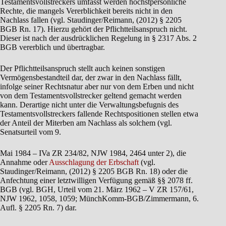
Testamentsvollstreckers umfasst werden höchstpersönliche
Rechte, die mangels Vererblichkeit bereits nicht in den
Nachlass fallen (vgl. Staudinger/Reimann, (2012) § 2205
BGB Rn. 17). Hierzu gehört der Pflichtteilsanspruch nicht.
Dieser ist nach der ausdrücklichen Regelung in § 2317 Abs. 2
BGB vererblich und übertragbar.
Der Pflichtteilsanspruch stellt auch keinen sonstigen
Vermögensbestandteil dar, der zwar in den Nachlass fällt,
infolge seiner Rechtsnatur aber nur von dem Erben und nicht
von dem Testamentsvollstrecker geltend gemacht werden
kann. Derartige nicht unter die Verwaltungsbefugnis des
Testamentsvollstreckers fallende Rechtspositionen stellen etwa
der Anteil der Miterben am Nachlass als solchem (vgl.
Senatsurteil vom 9.
Mai 1984 – IVa ZR 234/82, NJW 1984, 2464 unter 2), die
Annahme oder
Ausschlagung der Erbschaft
(vgl.
Staudinger/Reimann, (2012) § 2205 BGB Rn. 18) oder die
Anfechtung einer letztwilligen Verfügung gemäß §§ 2078 ff.
BGB (vgl. BGH, Urteil vom 21. März 1962 – V ZR 157/61,
NJW 1962, 1058, 1059; MünchKomm-BGB/Zimmermann, 6.
Aufl. § 2205 Rn. 7) dar.