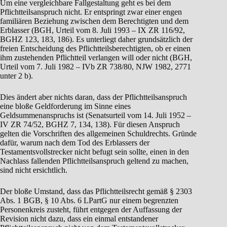
Um eine vergleichbare Fallgestaltung geht es bei dem
Pflichtteilsanspruch nicht. Er entspringt zwar einer engen
familiären Beziehung zwischen dem Berechtigten und dem
Erblasser (BGH, Urteil vom 8. Juli 1993 – IX ZR 116/92,
BGHZ 123, 183, 186). Es unterliegt daher grundsätzlich der
freien Entscheidung des Pflichtteilsberechtigten, ob er einen
ihm zustehenden Pflichtteil verlangen will oder nicht (BGH,
Urteil vom 7. Juli 1982 – IVb ZR 738/80, NJW 1982, 2771
unter 2 b).
Dies ändert aber nichts daran, dass der Pflichtteilsanspruch
eine bloße Geldforderung im Sinne eines
Geldsummenanspruchs ist (Senatsurteil vom 14. Juli 1952 –
IV ZR 74/52, BGHZ 7, 134, 138). Für diesen Anspruch
gelten die Vorschriften des allgemeinen Schuldrechts. Gründe
dafür, warum nach dem Tod des Erblassers der
Testamentsvollstrecker nicht befugt sein sollte, einen in den
Nachlass fallenden Pflichtteilsanspruch geltend zu machen,
sind nicht ersichtlich.
Der bloße Umstand, dass das Pflichtteilsrecht gemäß § 2303
Abs. 1 BGB, § 10 Abs. 6 LPartG nur einem begrenzten
Personenkreis zusteht, führt entgegen der Auffassung der
Revision nicht dazu, dass ein einmal entstandener