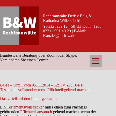
Zum
Inhalt
springen
Rechtsanwälte Detlev Balg &
Katharina Willerscheid
Yorckstraße 12 - 50733 Köln | Tel.:
0221 / 991 40 29 | E-Mail:
Kanzlei@ra-b-w.de
Bundesweite Beratung über Zoom oder Skype.
Vereinbaren Sie einen Termin.
BGH – Urteil vom 05.11.2014 – Az. IV ZR 104/14:
Testamentsvollstrecker muss Pflichtteil geltend machen
Das Urteil auf den Punkt gebracht:
Ein
Testamentsvollstrecker
muss einen zum Nachlass
gehörenden
Pflichtteilsanspruch
geltend machen, wenn der