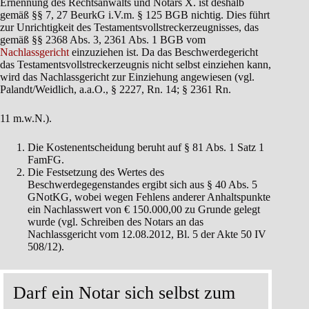
Ernennung des Rechtsanwalts und Notars X. ist deshalb
gemäß §§ 7, 27 BeurkG i.V.m. § 125 BGB nichtig. Dies führt
zur Unrichtigkeit des Testamentsvollstreckerzeugnisses, das
gemäß §§ 2368 Abs. 3, 2361 Abs. 1 BGB vom
Nachlassgericht
einzuziehen ist. Da das Beschwerdegericht
das Testamentsvollstreckerzeugnis nicht selbst einziehen kann,
wird das Nachlassgericht zur Einziehung angewiesen (vgl.
Palandt/Weidlich, a.a.O., § 2227, Rn. 14; § 2361 Rn.
11 m.w.N.).
Die Kostenentscheidung beruht auf § 81 Abs. 1 Satz 1
FamFG.
Die Festsetzung des Wertes des
Beschwerdegegenstandes ergibt sich aus § 40 Abs. 5
GNotKG, wobei wegen Fehlens anderer Anhaltspunkte
ein Nachlasswert von € 150.000,00 zu Grunde gelegt
wurde (vgl. Schreiben des Notars an das
Nachlassgericht vom 12.08.2012, Bl. 5 der Akte 50 IV
508/12).
Darf ein Notar sich selbst zum