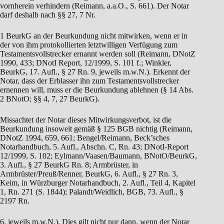
vornherein verhindern (Reimann, a.a.O., S. 661). Der Notar
darf deshalb nach §§ 27, 7 Nr.
1 BeurkG an der Beurkundung nicht mitwirken, wenn er in
der von ihm protokollierten letztwilligen Verfügung zum
Testamentsvollstrecker ernannt werden soll (Reimann, DNotZ
1990, 433; DNotI Report, 12/1999, S. 101 f.; Winkler,
BeurkG, 17. Aufl., § 27 Rn. 9, jeweils m.w.N.). Erkennt der
Notar, dass der Erblasser ihn zum Testamentsvollstrecker
ernennen will, muss er die Beurkundung ablehnen (§ 14 Abs.
2 BNotO; §§ 4, 7, 27 BeurkG).
Missachtet der Notar dieses Mitwirkungsverbot, ist die
Beurkundung insoweit gemäß § 125 BGB nichtig (Reimann,
DNotZ 1994, 659, 661; Bengel/Reimann, Beck’sches
Notarhandbuch, 5. Aufl., Abschn. C, Rn. 43; DNotI-Report
12/1999, S. 102; Eylmann/Vaasen/Baumann, BNotO/BeurkG,
3. Aufl., § 27 BeurkG Rn. 8; Armbrüster, in
Armbrüster/Preuß/Renner, BeurkG, 6. Aufl., § 27 Rn. 3,
Keim, in Würzburger Notarhandbuch, 2. Aufl., Teil 4, Kapitel
1, Rn. 271 (S. 1844); Palandt/Weidlich, BGB, 73. Aufl., §
2197 Rn.
6, jeweils m.w.N.). Dies gilt nicht nur dann, wenn der Notar