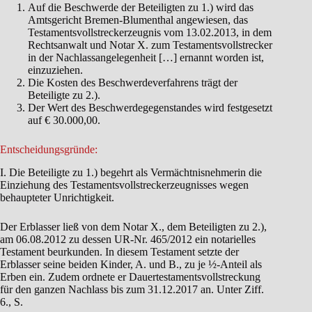
Auf die Beschwerde der Beteiligten zu 1.) wird das
Amtsgericht Bremen-Blumenthal angewiesen, das
Testamentsvollstreckerzeugnis vom 13.02.2013, in dem
Rechtsanwalt und Notar X. zum Testamentsvollstrecker
in der Nachlassangelegenheit […] ernannt worden ist,
einzuziehen.
Die Kosten des Beschwerdeverfahrens trägt der
Beteiligte zu 2.).
Der Wert des Beschwerdegegenstandes wird festgesetzt
auf € 30.000,00.
Entscheidungsgründe:
I. Die Beteiligte zu 1.) begehrt als Vermächtnisnehmerin die
Einziehung des Testamentsvollstreckerzeugnisses wegen
behaupteter Unrichtigkeit.
Der Erblasser ließ von dem Notar X., dem Beteiligten zu 2.),
am 06.08.2012 zu dessen UR-Nr. 465/2012 ein notarielles
Testament beurkunden. In diesem Testament setzte der
Erblasser seine beiden Kinder, A. und B., zu je ½-Anteil als
Erben ein. Zudem ordnete er Dauertestamentsvollstreckung
für den ganzen Nachlass bis zum 31.12.2017 an. Unter Ziff.
6., S.