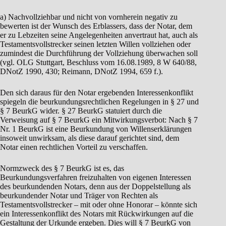
a) Nachvollziehbar und nicht von vornherein negativ zu
bewerten ist der Wunsch des Erblassers, dass der Notar, dem
er zu Lebzeiten seine Angelegenheiten anvertraut hat, auch als
Testamentsvollstrecker seinen letzten Willen vollziehen oder
zumindest die Durchführung der Vollziehung überwachen soll
(vgl. OLG Stuttgart, Beschluss vom 16.08.1989, 8 W 640/88,
DNotZ 1990, 430; Reimann, DNotZ 1994, 659 f.).
Den sich daraus für den Notar ergebenden Interessenkonflikt
spiegeln die beurkundungsrechtlichen Regelungen in § 27 und
§ 7 BeurkG wider. § 27 BeurkG statuiert durch die
Verweisung auf § 7 BeurkG ein Mitwirkungsverbot: Nach § 7
Nr. 1 BeurkG ist eine Beurkundung von Willenserklärungen
insoweit unwirksam, als diese darauf gerichtet sind, dem
Notar einen rechtlichen Vorteil zu verschaffen.
Normzweck des § 7 BeurkG ist es, das
Beurkundungsverfahren freizuhalten von eigenen Interessen
des beurkundenden Notars, denn aus der Doppelstellung als
beurkundender Notar und Träger von Rechten als
Testamentsvollstrecker – mit oder ohne Honorar – könnte sich
ein Interessenkonflikt des Notars mit Rückwirkungen auf die
Gestaltung der Urkunde ergeben. Dies will § 7 BeurkG von