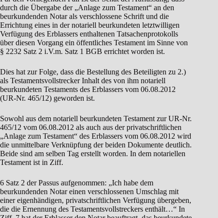
durch die Übergabe der „Anlage zum Testament“ an den
beurkundenden Notar als verschlossene Schrift und die
Errichtung eines in der notariell beurkundeten letztwilligen
Verfügung des Erblassers enthaltenen Tatsachenprotokolls
über diesen Vorgang ein öffentliches Testament im Sinne von
§ 2232 Satz 2 i.V.m. Satz 1 BGB errichtet worden ist.
Dies hat zur Folge, dass die Bestellung des Beteiligten zu 2.)
als Testamentsvollstrecker Inhalt des von ihm notariell
beurkundeten Testaments des Erblassers vom 06.08.2012
(UR-Nr. 465/12) geworden ist.
Sowohl aus dem notariell beurkundeten Testament zur UR-Nr.
465/12 vom 06.08.2012 als auch aus der privatschriftlichen
„Anlage zum Testament“ des Erblassers vom 06.08.2012 wird
die unmittelbare Verknüpfung der beiden Dokumente deutlich.
Beide sind am selben Tag erstellt worden. In dem notariellen
Testament ist in Ziff.
6 Satz 2 der Passus aufgenommen: „Ich habe dem
beurkundenden Notar einen verschlossenen Umschlag mit
einer eigenhändigen, privatschriftlichen Verfügung übergeben,
die die Ernennung des Testamentsvollstreckers enthält…“ In
Ziff. 7 hat der Erblasser den Notar beauftragt, das beurkundete