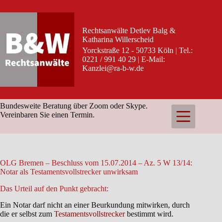
Zum
Inhalt
springen
Rechtsanwälte Detlev Balg &
Katharina Willerscheid
Yorckstraße 12 - 50733 Köln | Tel.:
0221 / 991 40 29 | E-Mail:
Kanzlei@ra-b-w.de
Bundesweite Beratung über Zoom oder Skype.
Vereinbaren Sie einen Termin.
OLG Bremen – Beschluss vom 15.07.2014 – Az. 5 W 13/14:
Notar als Testamentsvollstrecker unwirksam
Das Urteil auf den Punkt gebracht:
Ein Notar darf nicht an einer Beurkundung mitwirken, durch
die er selbst zum
Testamentsvollstrecker
bestimmt wird.