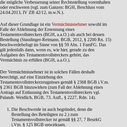
die mögliche Verbesserung seiner Rechtsstellung vorenthalten
oder erschweren (vgl. zum Ganzen: BGH, Beschluss vom
24.04.2013, IV ZB 42/12, m.w.N.).
Auf dieser Grundlage ist ein
Vermächtnisnehmer
sowohl im
Falle der Ablehnung der Ernennung eines
Testamentsvollstreckers (BGH, a.a.O.) als auch bei dessen
Bestellung (Staudinger-Reimann, BGB, 2012, § 2200 Rn. 15)
beschwerdebefugt im Sinne von §§ 59 Abs. 1 FamFG. Das
gilt jedenfalls dann, wenn es, wie hier, gerade zu den
Aufgaben des Testamentsvollstreckers gehört, das
Vermächtnis zu erfüllen (BGH, a.a.O.).
Der Vermächtnisnehmer ist in solchen Fällen deshalb
berechtigt, auf eine Einziehung des
Testamentsvollstreckerzeugnisses gemäß § 2368 BGB i.V.m.
§ 2361 BGB hinzuwirken (zum Fall der Ablehnung eines
Antrags auf Entlassung des Testamentsvollstreckers vgl.
Palandt- Weidlich, BGB, 73. Aufl., § 2227, Rdn. 14).
Die Beschwerde ist auch begründet, denn die
Bestellung des Beteiligten zu 2.) zum
Testamentsvollstrecker ist gemäß §§ 27, 7 BeurkG
i.Vm. § 125 BGB unwirksam.