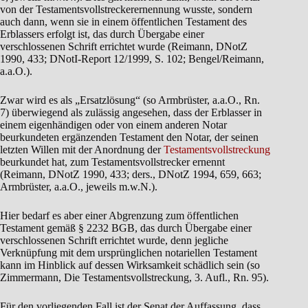
von der Testamentsvollstreckerernennung wusste, sondern
auch dann, wenn sie in einem öffentlichen Testament des
Erblassers erfolgt ist, das durch Übergabe einer
verschlossenen Schrift errichtet wurde (Reimann, DNotZ
1990, 433; DNotI-Report 12/1999, S. 102; Bengel/Reimann,
a.a.O.).
Zwar wird es als „Ersatzlösung“ (so Armbrüster, a.a.O., Rn.
7) überwiegend als zulässig angesehen, dass der Erblasser in
einem eigenhändigen oder von einem anderen Notar
beurkundeten ergänzenden Testament den Notar, der seinen
letzten Willen mit der Anordnung der
Testamentsvollstreckung
beurkundet hat, zum Testamentsvollstrecker ernennt
(Reimann, DNotZ 1990, 433; ders., DNotZ 1994, 659, 663;
Armbrüster, a.a.O., jeweils m.w.N.).
Hier bedarf es aber einer Abgrenzung zum öffentlichen
Testament gemäß § 2232 BGB, das durch Übergabe einer
verschlossenen Schrift errichtet wurde, denn jegliche
Verknüpfung mit dem ursprünglichen notariellen Testament
kann im Hinblick auf dessen Wirksamkeit schädlich sein (so
Zimmermann, Die Testamentsvollstreckung, 3. Aufl., Rn. 95).
Für den vorliegenden Fall ist der Senat der Auffassung, dass