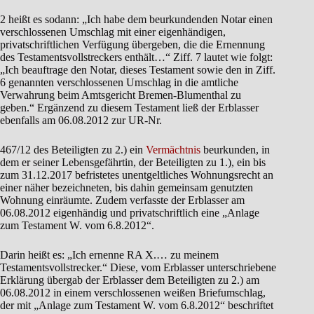
2 heißt es sodann: „Ich habe dem beurkundenden Notar einen
verschlossenen Umschlag mit einer eigenhändigen,
privatschriftlichen Verfügung übergeben, die die Ernennung
des Testamentsvollstreckers enthält…“ Ziff. 7 lautet wie folgt:
„Ich beauftrage den Notar, dieses Testament sowie den in Ziff.
6 genannten verschlossenen Umschlag in die amtliche
Verwahrung beim Amtsgericht Bremen-Blumenthal zu
geben.“ Ergänzend zu diesem Testament ließ der Erblasser
ebenfalls am 06.08.2012 zur UR-Nr.
467/12 des Beteiligten zu 2.) ein
Vermächtnis
beurkunden, in
dem er seiner Lebensgefährtin, der Beteiligten zu 1.), ein bis
zum 31.12.2017 befristetes unentgeltliches Wohnungsrecht an
einer näher bezeichneten, bis dahin gemeinsam genutzten
Wohnung einräumte. Zudem verfasste der Erblasser am
06.08.2012 eigenhändig und privatschriftlich eine „Anlage
zum Testament W. vom 6.8.2012“.
Darin heißt es: „Ich ernenne RA X.… zu meinem
Testamentsvollstrecker.“ Diese, vom Erblasser unterschriebene
Erklärung übergab der Erblasser dem Beteiligten zu 2.) am
06.08.2012 in einem verschlossenen weißen Briefumschlag,
der mit „Anlage zum Testament W. vom 6.8.2012“ beschriftet