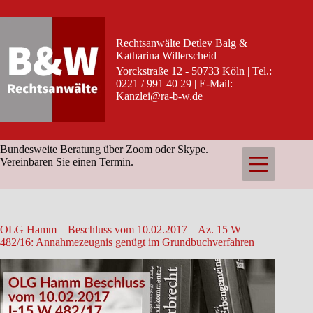
Zum
Inhalt
springen
Rechtsanwälte Detlev Balg &
Katharina Willerscheid
Yorckstraße 12 - 50733 Köln | Tel.:
0221 / 991 40 29 | E-Mail:
Kanzlei@ra-b-w.de
Bundesweite Beratung über Zoom oder Skype.
Vereinbaren Sie einen Termin.
OLG Hamm – Beschluss vom 10.02.2017 – Az. 15 W
482/16: Annahmezeugnis genügt im Grundbuchverfahren