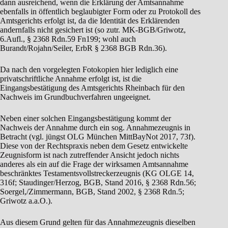
dann ausreichend, wenn die Erklärung der Amtsannahme
ebenfalls in öffentlich beglaubigter Form oder zu Protokoll des
Amtsgerichts erfolgt ist, da die Identität des Erklärenden
andernfalls nicht gesichert ist (so zutr. MK-BGB/Griwotz,
6.Aufl., § 2368 Rdn.59 Fn199; wohl auch
Burandt/Rojahn/Seiler, ErbR § 2368 BGB Rdn.36).
Da nach den vorgelegten Fotokopien hier lediglich eine
privatschriftliche Annahme erfolgt ist, ist die
Eingangsbestätigung des Amtsgerichts Rheinbach für den
Nachweis im Grundbuchverfahren ungeeignet.
Neben einer solchen Eingangsbestätigung kommt der
Nachweis der Annahme durch ein sog. Annahmezeugnis in
Betracht (vgl. jüngst OLG München MittBayNot 2017, 73f).
Diese von der Rechtspraxis neben dem Gesetz entwickelte
Zeugnisform ist nach zutreffender Ansicht jedoch nichts
anderes als ein auf die Frage der wirksamen Amtsannahme
beschränktes Testamentsvollstreckerzeugnis (KG OLGE 14,
316f; Staudinger/Herzog, BGB, Stand 2016, § 2368 Rdn.56;
Soergel,/Zimmermann, BGB, Stand 2002, § 2368 Rdn.5;
Griwotz a.a.O.).
Aus diesem Grund gelten für das Annahmezeugnis dieselben